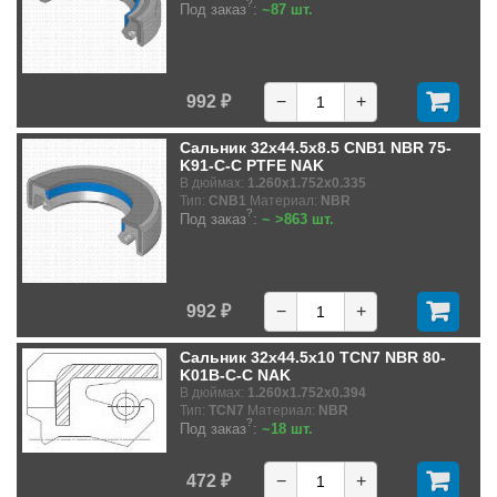
?
Под заказ
:
~87 шт.
992 ₽
−
+
Сальник 32x44.5x8.5 CNB1 NBR 75-
K91-C-C PTFE NAK
В дюймах:
1.260x1.752x0.335
Тип:
CNB1
Материал:
NBR
?
Под заказ
:
~ >863 шт.
992 ₽
−
+
Сальник 32x44.5x10 TCN7 NBR 80-
K01B-C-C NAK
В дюймах:
1.260x1.752x0.394
Тип:
TCN7
Материал:
NBR
?
Под заказ
:
~18 шт.
472 ₽
−
+