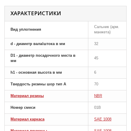
ХАРАКТЕРИСТИКИ
Сальник (арм.
Вид уплотнения
манжета)
d - диаметр вала/штока в мм
32
D1 - диаметр посадочного места в
45
мм
h1 - основная высота в мм
6
Твердость резины шор тип A
70
Материал резины
NBR
Номер смеси
01B
Материал каркаса
SAE 1008
Материал пружины
SAE 1008