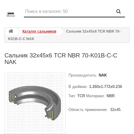
Меню
Каталог сальников
Сальник 32x45x6 TCR NBR 70-
K01B-C-C NAK
Сальник 32x45x6 TCR NBR 70-K01B-C-C
NAK
Производитель:
NAK
В дюймах:
1.260x1.772x0.236
Тип:
TCR
Материал:
NBR
Область применения:
32x45