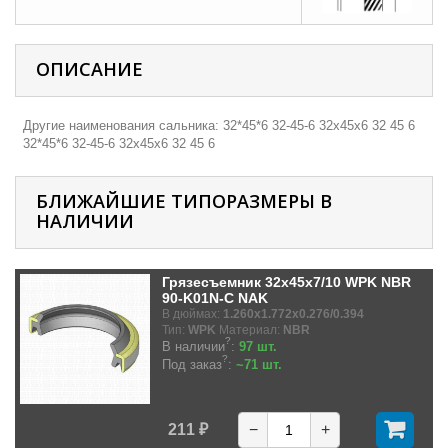
ОПИСАНИЕ
Другие наименования сальника: 32*45*6 32-45-6 32х45х6 32 45 6
32*45*6 32-45-6 32х45х6 32 45 6
БЛИЖАЙШИЕ ТИПОРАЗМЕРЫ В
НАЛИЧИИ
Грязесъемник 32x45x7/10 WPK NBR
90-K01N-C NAK
В дюймах:
1.260x1.772x0.276/0.394
Тип:
WPK
Материал:
NBR
?
В наличии
:
97 шт.
?
Под заказ
:
~71 шт.
211 ₽
−
+