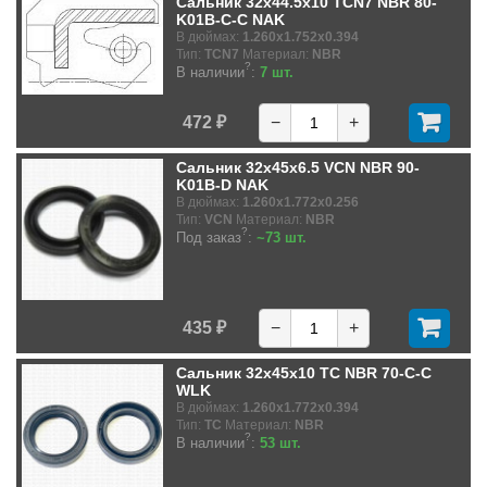
Сальник 32x44.5x10 TCN7 NBR 80-
K01B-C-C NAK
В дюймах:
1.260x1.752x0.394
Тип:
TCN7
Материал:
NBR
?
В наличии
:
7 шт.
472 ₽
−
+
Сальник 32x45x6.5 VCN NBR 90-
K01B-D NAK
В дюймах:
1.260x1.772x0.256
Тип:
VCN
Материал:
NBR
?
Под заказ
:
~73 шт.
435 ₽
−
+
Сальник 32x45x10 TC NBR 70-C-C
WLK
В дюймах:
1.260x1.772x0.394
Тип:
TC
Материал:
NBR
?
В наличии
:
53 шт.