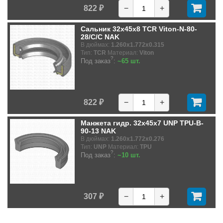
822 ₽
−
+
Сальник 32x45x8 TCR Viton-N-80-
28/C/C NAK
В дюймах:
1.260x1.772x0.315
Тип:
TCR
Материал:
Viton
?
Под заказ
:
~65 шт.
822 ₽
−
+
Манжета гидр. 32x45x7 UNP TPU-B-
90-13 NAK
В дюймах:
1.260x1.772x0.276
Тип:
UNP
Материал:
TPU
?
Под заказ
:
~10 шт.
307 ₽
−
+