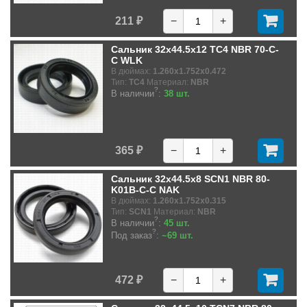
211 ₽
−
+
Сальник 32x44.5x12 TC4 NBR 70-C-
C WLK
В дюймах:
1.260x1.752x0.472
Тип:
TC4
Материал:
NBR
?
В наличии
:
38 шт.
365 ₽
−
+
Сальник 32x44.5x8 SCN1 NBR 80-
K01B-C-C NAK
В дюймах:
1.260x1.752x0.315
Тип:
SCN1
Материал:
NBR
?
В наличии
:
45 шт.
?
Под заказ
:
~69 шт.
472 ₽
−
+