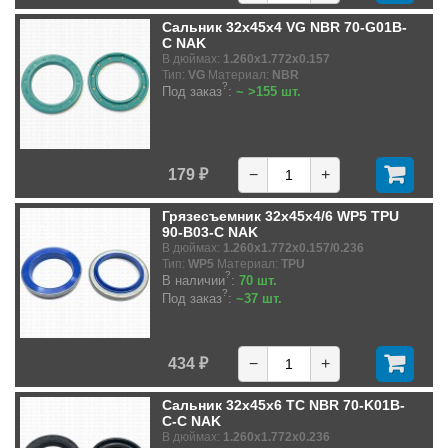
Сальник 32x45x4 VG NBR 70-G01B-
C NAK
В дюймах:
1.260x1.772x0.157
Тип:
VG
Материал:
NBR
?
Под заказ
:
~ >155 шт.
179 ₽
−
+
Грязесъемник 32x45x4/6 WP5 TPU
90-B03-C NAK
В дюймах:
1.260x1.772x0.157/0.236
Тип:
WP5
Материал:
TPU
?
В наличии
:
70 шт.
?
Под заказ
:
~37 шт.
434 ₽
−
+
Сальник 32x45x6 TC NBR 70-K01B-
C-C NAK
В дюймах:
1.260x1.772x0.236