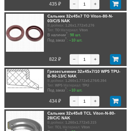
435 ₽
−
+
Сальник 32x45x7 TO Viton-80-N-
03/C/S NAK
В дюймах:
1.26x1.772x0.276
Тип:
TO
Материал:
Viton
?
В наличии
:
98 шт.
?
Под заказ
:
~10 шт.
822 ₽
−
+
Грязесъемник 32x45x7/10 WP5 TPU-
B-90-13/C NAK
В дюймах:
1.260x1.772x0.276/0.394
Тип:
WP5
Материал:
TPU
?
Под заказ
:
~10 шт.
434 ₽
−
+
Сальник 32x45x8 TCL Viton-N-80-
28/C/C NAK
В дюймах:
1.260x1.772x0.315
Тип:
TCL
Материал:
Viton
?