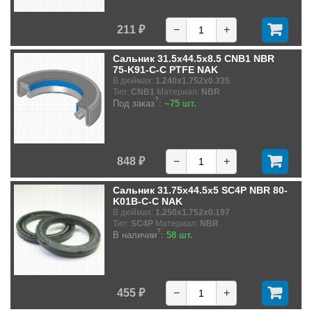
211 ₽
−
+
Сальник 31.5x44.5x8.5 CNB1 NBR
75-K91-C-C PTFE NAK
В дюймах:
1.240x1.752x0.335
Тип:
CNB1
Материал:
NBR
?
Под заказ
:
~75 шт.
848 ₽
−
+
Сальник 31.75x44.5x5 SC4P NBR 80-
K01B-C-C NAK
В дюймах:
1.250x1.752x0.197
Тип:
SC4P
Материал:
NBR
?
В наличии
:
58 шт.
455 ₽
−
+