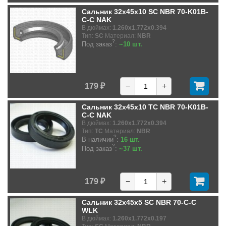
Сальник 32x45x10 SC NBR 70-K01B-
C-C NAK
В дюймах:
1.260x1.772x0.394
Тип:
SC
Материал:
NBR
?
Под заказ
:
~10 шт.
179 ₽
−
+
Сальник 32x45x10 TC NBR 70-K01B-
C-C NAK
В дюймах:
1.260x1.772x0.394
Тип:
TC
Материал:
NBR
?
В наличии
:
16 шт.
?
Под заказ
:
~37 шт.
179 ₽
−
+
Сальник 32x45x5 SC NBR 70-C-C
WLK
В дюймах:
1.260x1.772x0.197