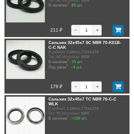
Тип:
SC
Материал:
NBR
?
В наличии
:
85 шт.
211 ₽
−
+
Сальник 32x45x7 SC NBR 70-K01B-
C-C NAK
В дюймах:
1.260x1.772x0.276
Тип:
SC
Материал:
NBR
?
В наличии
:
35 шт.
?
Под заказ
:
~4 шт.
179 ₽
−
+
Сальник 32x45x7 TC NBR 70-C-C
WLK
В дюймах:
1.260x1.772x0.276
Тип:
TC
Материал:
NBR
?
В наличии
:
>100 шт.