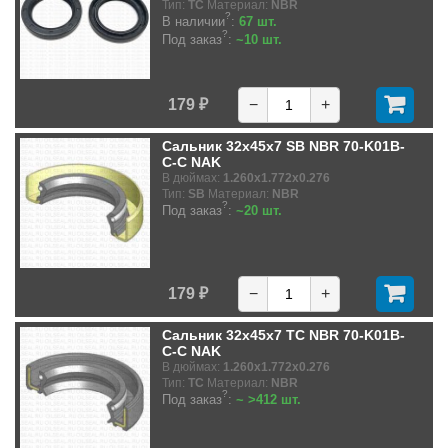
Тип:
TC
Материал:
NBR
?
В наличии
:
67 шт.
?
Под заказ
:
~10 шт.
179 ₽
−
+
Сальник 32x45x7 SB NBR 70-K01B-
C-C NAK
В дюймах:
1.260x1.772x0.276
Тип:
SB
Материал:
NBR
?
Под заказ
:
~20 шт.
179 ₽
−
+
Сальник 32x45x7 TC NBR 70-K01B-
C-C NAK
В дюймах:
1.260x1.772x0.276
Тип:
TC
Материал:
NBR
?
Под заказ
:
~ >412 шт.