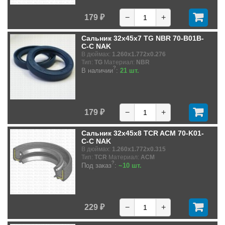
179 ₽
−
+
Сальник 32x45x7 TG NBR 70-B01B-
C-C NAK
В дюймах:
1.260x1.772x0.276
Тип:
TG
Материал:
NBR
?
В наличии
:
21 шт.
179 ₽
−
+
Сальник 32x45x8 TCR ACM 70-K01-
C-C NAK
В дюймах:
1.260x1.772x0.315
Тип:
TCR
Материал:
ACM
?
Под заказ
:
~10 шт.
229 ₽
−
+