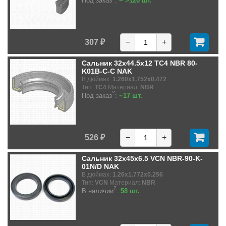
Под заказ
:
~ >120 шт.
307 ₽
−
+
Сальник 32x44.5x12 TC4 NBR 80-
K01B-C-C NAK
В дюймах:
1.260x1.752x0.472
Тип:
TC4
Материал:
NBR
?
Под заказ
:
~17 шт.
526 ₽
−
+
Сальник 32x45x6.5 VCN NBR-90-K-
01N/D NAK
В дюймах:
1.26x1.772x0.256
Тип:
VCN
Материал:
NBR
?
В наличии
:
58 шт.