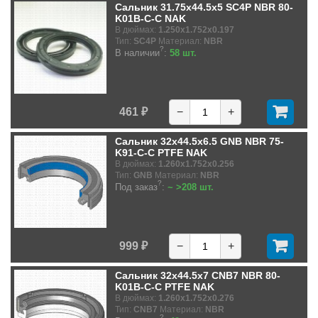
Сальник 31.75x44.5x5 SC4P NBR 80-
K01B-C-C NAK
В дюймах:
1.250x1.752x0.197
Тип:
SC4P
Материал:
NBR
?
В наличии
:
58 шт.
461 ₽
−
+
Сальник 32x44.5x6.5 GNB NBR 75-
K91-C-C PTFE NAK
В дюймах:
1.260x1.752x0.256
Тип:
GNB
Материал:
NBR
?
Под заказ
:
~ >208 шт.
999 ₽
−
+
Сальник 32x44.5x7 CNB7 NBR 80-
K01B-C-C PTFE NAK
В дюймах:
1.260x1.752x0.276
Тип:
CNB7
Материал:
NBR
?