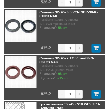
526 ₽
−
+
Сальник 32x45x6.5 VCN NBR-90-K-
01N/D NAK
В дюймах:
1.26x1.772x0.256
Тип:
VCN
Материал:
NBR
?
В наличии
:
58 шт.
435 ₽
−
+
Сальник 32x45x7 TO Viton-80-N-
03/C/S NAK
В дюймах:
1.26x1.772x0.276
Тип:
TO
Материал:
Viton
?
В наличии
:
98 шт.
?
Под заказ
:
~15 шт.
825 ₽
−
+
Грязесъемник 32x45x7/10 WP5 TPU-
B-90-13/C NAK