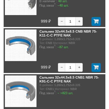
В наличии
:
40 шт.
?
Под заказ
:
~40 шт.
999 ₽
−
+
Сальник 32x44.5x8.5 CNB NBR 75-
K11-C-C PTFE NAK
В дюймах:
1.260x1.752x0.335
Тип:
CNB
Материал:
NBR
?
Под заказ
:
~87 шт.
999 ₽
−
+
Сальник 32x44.5x8.5 CNB1 NBR 75-
K91-C-C PTFE NAK
В дюймах:
1.260x1.752x0.335
Тип:
CNB1
Материал:
NBR
?
Под заказ
:
~ >823 шт.