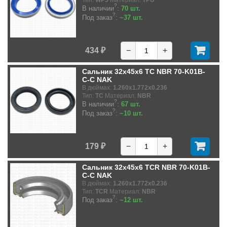
Тип:
WP5
Материал:
TPU
?
В наличии
:
70 шт.
?
Под заказ
:
~37 шт.
434 ₽
−
+
Сальник 32x45x6 TC NBR 70-K01B-
C-C NAK
В дюймах:
1.260x1.772x0.236
Тип:
TC
Материал:
NBR
?
В наличии
:
67 шт.
?
Под заказ
:
~10 шт.
179 ₽
−
+
Сальник 32x45x6 TCR NBR 70-K01B-
C-C NAK
В дюймах:
1.260x1.772x0.236
Тип:
TCR
Материал:
NBR
?
Под заказ
:
~12 шт.