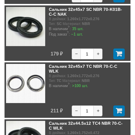
Сальник 32x45x7 SC NBR 70-K01B-
C-C NAK
В дюймах:
1.260x1.772x0.276
Тип:
SC
Материал:
NBR
?
В наличии
:
35 шт.
?
Под заказ
:
~1 шт.
179 ₽
−
+
Сальник 32x45x7 TC NBR 70-C-C
WLK
В дюймах:
1.260x1.772x0.276
Тип:
TC
Материал:
NBR
?
В наличии
:
>100 шт.
211 ₽
−
+
Сальник 32x44.5x12 TC4 NBR 70-C-
C WLK
В дюймах:
1.260x1.752x0.472