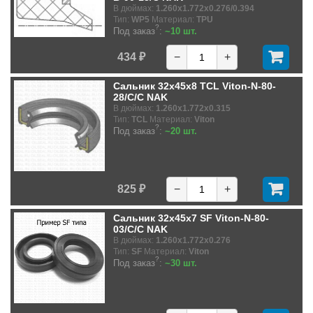
В дюймах:
1.260x1.772x0.276/0.394
Тип:
WP5
Материал:
TPU
?
Под заказ
:
~10 шт.
434 ₽
−
+
Сальник 32x45x8 TCL Viton-N-80-
28/C/C NAK
В дюймах:
1.260x1.772x0.315
Тип:
TCL
Материал:
Viton
?
Под заказ
:
~20 шт.
825 ₽
−
+
Сальник 32x45x7 SF Viton-N-80-
03/C/C NAK
В дюймах:
1.260x1.772x0.276
Тип:
SF
Материал:
Viton
?
Под заказ
:
~30 шт.