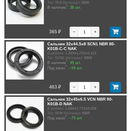
Тип:
TC4
Материал:
NBR
?
В наличии
:
38 шт.
365 ₽
−
+
Сальник 32x44.5x8 SCN1 NBR 80-
K01B-C-C NAK
В дюймах:
1.260x1.752x0.315
Тип:
SCN1
Материал:
NBR
?
В наличии
:
45 шт.
?
Под заказ
:
~59 шт.
463 ₽
−
+
Сальник 32x45x6.5 VCN NBR 90-
K01B-D NAK
В дюймах:
1.260x1.772x0.256
Тип:
VCN
Материал:
NBR
?
Под заказ
:
~73 шт.