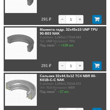
291 ₽
−
+
Манжета гидр. 32x45x10 UNP TPU
90-B03 NAK
В дюймах:
1.260x1.772x0.394
Тип:
UNP
Материал:
TPU
?
Под заказ
:
~ >130 шт.
291 ₽
−
+
Сальник 32x44.5x12 TC4 NBR 80-
K01B-C-C NAK
В дюймах:
1.260x1.752x0.472
Тип:
TC4
Материал:
NBR
?
Под заказ
:
~17 шт.