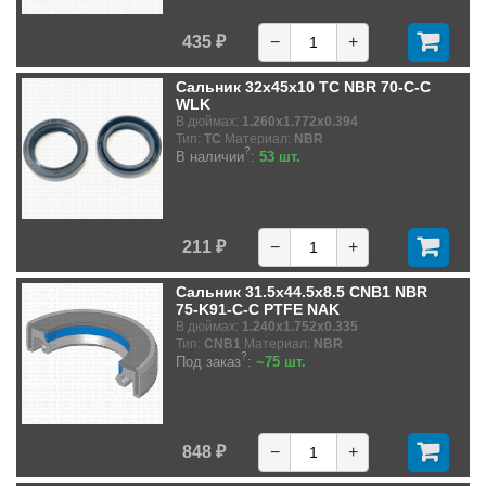
435 ₽
−
+
Сальник 32x45x10 TC NBR 70-C-C
WLK
В дюймах:
1.260x1.772x0.394
Тип:
TC
Материал:
NBR
?
В наличии
:
53 шт.
211 ₽
−
+
Сальник 31.5x44.5x8.5 CNB1 NBR
75-K91-C-C PTFE NAK
В дюймах:
1.240x1.752x0.335
Тип:
CNB1
Материал:
NBR
?
Под заказ
:
~75 шт.
848 ₽
−
+