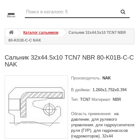
Меню
Каталог сальников
Сальник 32x44.5x10 TCN7 NBR
80-K01B-C-C NAK
Сальник 32x44.5x10 TCN7 NBR 80-K01B-C-C
NAK
Производитель:
NAK
В дюймах:
1.260x1.752x0.394
Тип:
TCN7
Материал:
NBR
Область применения:
на
давление
для рулевого
управления
для гидроусилителя
руля (ГУР)
для гидронасосов
(гидромоторов)
32x44