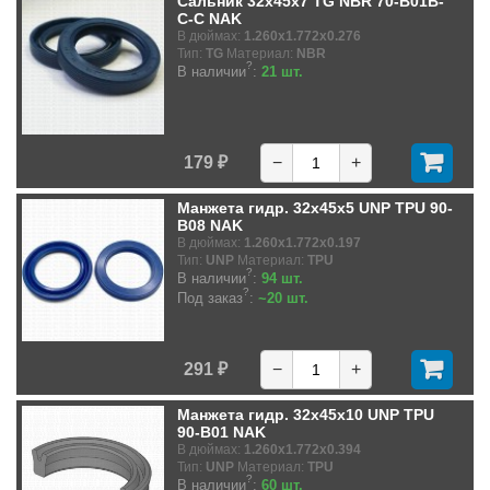
Сальник 32x45x7 TG NBR 70-B01B-
C-C NAK
В дюймах:
1.260x1.772x0.276
Тип:
TG
Материал:
NBR
?
В наличии
:
21 шт.
179 ₽
−
+
Манжета гидр. 32x45x5 UNP TPU 90-
B08 NAK
В дюймах:
1.260x1.772x0.197
Тип:
UNP
Материал:
TPU
?
В наличии
:
94 шт.
?
Под заказ
:
~20 шт.
291 ₽
−
+
Манжета гидр. 32x45x10 UNP TPU
90-B01 NAK
В дюймах:
1.260x1.772x0.394
Тип:
UNP
Материал:
TPU
?
В наличии
:
60 шт.