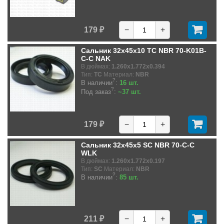
179 ₽
−
+
Сальник 32x45x10 TC NBR 70-K01B-
C-C NAK
В дюймах:
1.260x1.772x0.394
Тип:
TC
Материал:
NBR
?
В наличии
:
16 шт.
?
Под заказ
:
~37 шт.
179 ₽
−
+
Сальник 32x45x5 SC NBR 70-C-C
WLK
В дюймах:
1.260x1.772x0.197
Тип:
SC
Материал:
NBR
?
В наличии
:
85 шт.
211 ₽
−
+