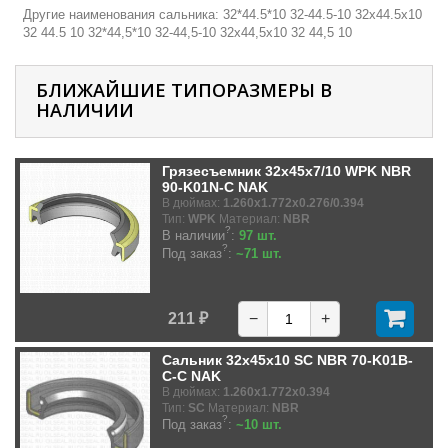
Другие наименования сальника: 32*44.5*10 32-44.5-10 32х44.5х10
32 44.5 10 32*44,5*10 32-44,5-10 32х44,5х10 32 44,5 10
БЛИЖАЙШИЕ ТИПОРАЗМЕРЫ В
НАЛИЧИИ
Грязесъемник 32x45x7/10 WPK NBR
90-K01N-C NAK
В дюймах:
1.260x1.772x0.276/0.394
Тип:
WPK
Материал:
NBR
?
В наличии
:
97 шт.
?
Под заказ
:
~71 шт.
211 ₽
−
+
Сальник 32x45x10 SC NBR 70-K01B-
C-C NAK
В дюймах:
1.260x1.772x0.394
Тип:
SC
Материал:
NBR
?
Под заказ
:
~10 шт.