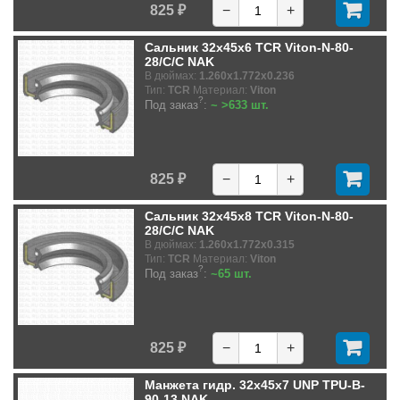
825 ₽
−
+
Сальник 32x45x6 TCR Viton-N-80-
28/C/C NAK
В дюймах:
1.260x1.772x0.236
Тип:
TCR
Материал:
Viton
?
Под заказ
:
~ >633 шт.
825 ₽
−
+
Сальник 32x45x8 TCR Viton-N-80-
28/C/C NAK
В дюймах:
1.260x1.772x0.315
Тип:
TCR
Материал:
Viton
?
Под заказ
:
~65 шт.
825 ₽
−
+
Манжета гидр. 32x45x7 UNP TPU-B-
90-13 NAK