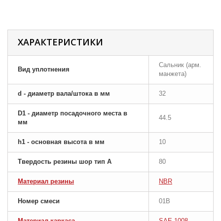
ХАРАКТЕРИСТИКИ
Сальник (арм.
Вид уплотнения
манжета)
d - диаметр вала/штока в мм
32
D1 - диаметр посадочного места в
44.5
мм
h1 - основная высота в мм
10
Твердость резины шор тип A
80
Материал резины
NBR
Номер смеси
01B
Материал каркаса
SAE 1008