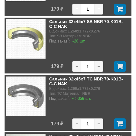
179 ₽
−
+
Сальник 32x45x7 SB NBR 70-K01B-
C-C NAK
В дюймах:
1.260x1.772x0.276
Тип:
SB
Материал:
NBR
?
Под заказ
:
~20 шт.
179 ₽
−
+
Сальник 32x45x7 TC NBR 70-K01B-
C-C NAK
В дюймах:
1.260x1.772x0.276
Тип:
TC
Материал:
NBR
?
Под заказ
:
~ >356 шт.
179 ₽
−
+