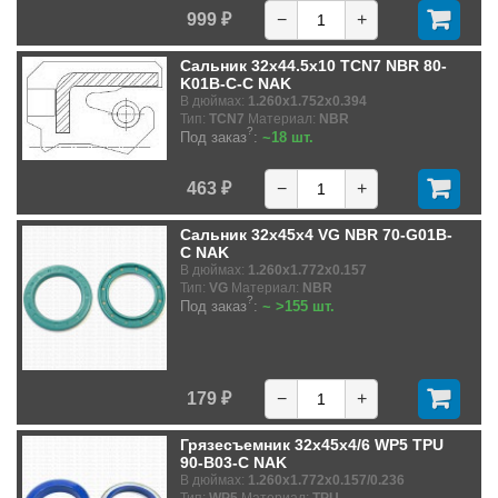
999 ₽
−
+
Сальник 32x44.5x10 TCN7 NBR 80-
K01B-C-C NAK
В дюймах:
1.260x1.752x0.394
Тип:
TCN7
Материал:
NBR
?
Под заказ
:
~18 шт.
463 ₽
−
+
Сальник 32x45x4 VG NBR 70-G01B-
C NAK
В дюймах:
1.260x1.772x0.157
Тип:
VG
Материал:
NBR
?
Под заказ
:
~ >155 шт.
179 ₽
−
+
Грязесъемник 32x45x4/6 WP5 TPU
90-B03-C NAK
В дюймах:
1.260x1.772x0.157/0.236