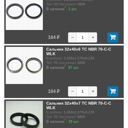
Тип:
VC
Материал:
NBR
?
В наличии
:
1 шт.
164 ₽
−
+
Сальник 32x40x6 TC NBR 70-C-C
WLK
В дюймах:
1.260x1.575x0.236
Тип:
TC
Материал:
NBR
?
В наличии
:
87 шт.
164 ₽
−
+
Сальник 32x40x7 TC NBR 70-C-C
WLK
В дюймах:
1.260x1.575x0.276
Тип:
TC
Материал:
NBR
?
В наличии
:
39 шт.