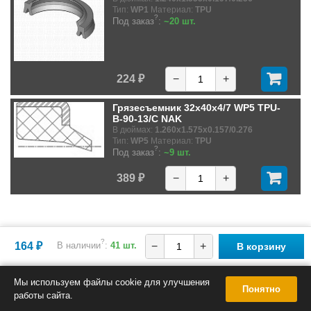
Тип:
WP1
Материал:
TPU
?
Под заказ
:
~20 шт.
224 ₽
−
+
Грязесъемник 32x40x4/7 WP5 TPU-
B-90-13/C NAK
В дюймах:
1.260x1.575x0.157/0.276
Тип:
WP5
Материал:
TPU
?
Под заказ
:
~9 шт.
389 ₽
−
+
?
164 ₽
В наличии
:
41 шт.
−
+
В корзину
Мы используем файлы cookie для улучшения
Понятно
работы сайта.