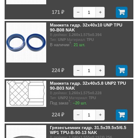
171 ₽
−
+
Манжета гидр. 32x40x10 UNP TPU
90-B08 NAK
В дюймах:
1.260x1.575x0.394
Тип:
UNP
Материал:
TPU
?
В наличии
:
21 шт.
224 ₽
−
+
Манжета гидр. 32x40x5.8 UNP2 TPU
90-B03 NAK
В дюймах:
1.260x1.575x0.228
Тип:
UNP2
Материал:
TPU
?
Под заказ
:
~20 шт.
224 ₽
−
+
Грязесъемник гидр. 31.5x39.5x5/6.5
WP1 TPU-B-90-13 NAK
В дюймах:
1.240x1.555x0.197/0.256