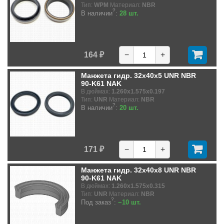
Тип:
WPM
Материал:
NBR
?
В наличии
:
28 шт.
164 ₽
−
+
Манжета гидр. 32x40x5 UNR NBR
90-K61 NAK
В дюймах:
1.260x1.575x0.197
Тип:
UNR
Материал:
NBR
?
В наличии
:
20 шт.
171 ₽
−
+
Манжета гидр. 32x40x8 UNR NBR
90-K61 NAK
В дюймах:
1.260x1.575x0.315
Тип:
UNR
Материал:
NBR
?
Под заказ
:
~10 шт.