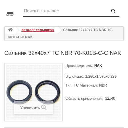
Меню
Каталог сальников
Сальник 32x40x7 TC NBR 70-
K01B-C-C NAK
Сальник 32x40x7 TC NBR 70-K01B-C-C NAK
Производитель:
NAK
В дюймах:
1.260x1.575x0.276
Тип:
TC
Материал:
NBR
Область применения:
32x40
Увеличить