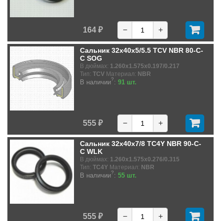
164 ₽
−
+
Сальник 32x40x5/5.5 TCV NBR 80-C-
C SOG
В дюймах:
1.260x1.575x0.197/0.217
Тип:
TCV
Материал:
NBR
?
В наличии
:
91 шт.
555 ₽
−
+
Сальник 32x40x7/8 TC4Y NBR 90-C-
C WLK
В дюймах:
1.260x1.575x0.276/0.315
Тип:
TC4Y
Материал:
NBR
?
В наличии
:
55 шт.
555 ₽
−
+