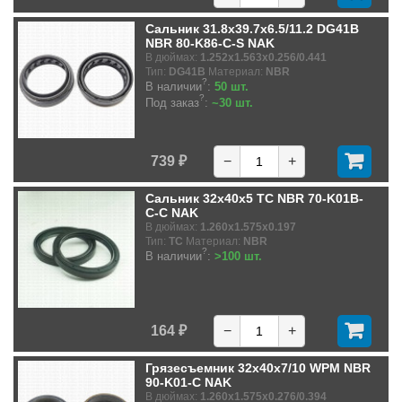
Сальник 31.8x39.7x6.5/11.2 DG41B
NBR 80-K86-C-S NAK
В дюймах:
1.252x1.563x0.256/0.441
Тип:
DG41B
Материал:
NBR
?
В наличии
:
50 шт.
?
Под заказ
:
~30 шт.
739 ₽
−
+
Сальник 32x40x5 TC NBR 70-K01B-
C-C NAK
В дюймах:
1.260x1.575x0.197
Тип:
TC
Материал:
NBR
?
В наличии
:
>100 шт.
164 ₽
−
+
Грязесъемник 32x40x7/10 WPM NBR
90-K01-C NAK
В дюймах:
1.260x1.575x0.276/0.394