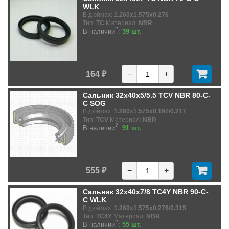
WLK
В дюймах:
1.260x1.575x0.276
Тип:
TC
Материал:
NBR
?
В наличии
:
39 шт.
164 ₽
−
+
Сальник 32x40x5/5.5 TCV NBR 80-C-
C SOG
В дюймах:
1.260x1.575x0.197/0.217
Тип:
TCV
Материал:
NBR
?
В наличии
:
91 шт.
555 ₽
−
+
Сальник 32x40x7/8 TC4Y NBR 90-C-
C WLK
В дюймах:
1.260x1.575x0.276/0.315
Тип:
TC4Y
Материал:
NBR
?
В наличии
:
55 шт.