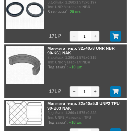
В дюймах:
1.260x1.575x0.197
Тип:
UNR
Материал:
NBR
?
В наличии
:
20 шт.
171 ₽
−
+
Манжета гидр. 32x40x8 UNR NBR
90-K61 NAK
В дюймах:
1.260x1.575x0.315
Тип:
UNR
Материал:
NBR
?
Под заказ
:
~10 шт.
171 ₽
−
+
Манжета гидр. 32x40x5.8 UNP2 TPU
90-B03 NAK
В дюймах:
1.260x1.575x0.228
Тип:
UNP2
Материал:
TPU
?
Под заказ
:
~10 шт.