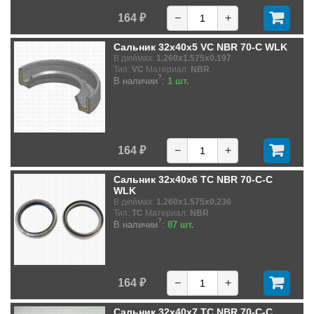
164 ₽
−
+
Сальник 32x40x5 VC NBR 70-C WLK
В дюймах:
1.260x1.575x0.197
Тип:
VC
Материал:
NBR
?
В наличии
:
1 шт.
164 ₽
−
+
Сальник 32x40x6 TC NBR 70-C-C
WLK
В дюймах:
1.260x1.575x0.236
Тип:
TC
Материал:
NBR
?
В наличии
:
87 шт.
164 ₽
−
+
Сальник 32x40x7 TC NBR 70-C-C