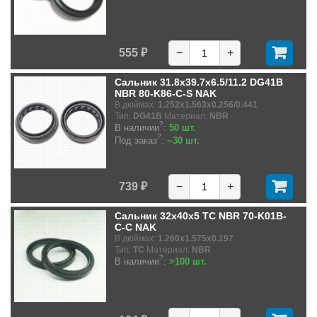
555 ₽
−
+
Сальник 31.8x39.7x6.5/11.2 DG41B
NBR 80-K86-C-S NAK
В дюймах:
1.252x1.563x0.256/0.441
Тип:
DG41B
Материал:
NBR
?
В наличии
:
50 шт.
?
Под заказ
:
~30 шт.
739 ₽
−
+
Сальник 32x40x5 TC NBR 70-K01B-
C-C NAK
В дюймах:
1.260x1.575x0.197
Тип:
TC
Материал:
NBR
?
В наличии
:
>100 шт.