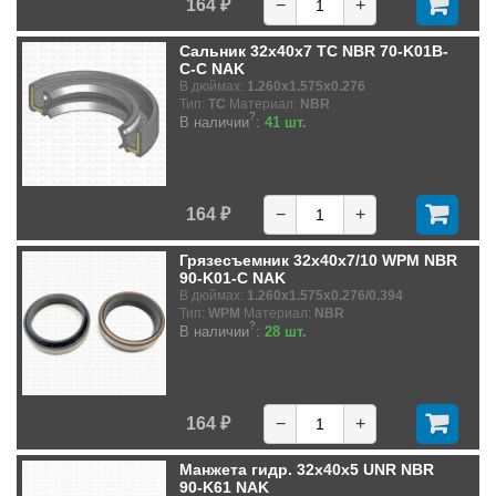
164 ₽
−
+
Сальник 32x40x7 TC NBR 70-K01B-
C-C NAK
В дюймах:
1.260x1.575x0.276
Тип:
TC
Материал:
NBR
?
В наличии
:
41 шт.
164 ₽
−
+
Грязесъемник 32x40x7/10 WPM NBR
90-K01-C NAK
В дюймах:
1.260x1.575x0.276/0.394
Тип:
WPM
Материал:
NBR
?
В наличии
:
28 шт.
164 ₽
−
+
Манжета гидр. 32x40x5 UNR NBR
90-K61 NAK