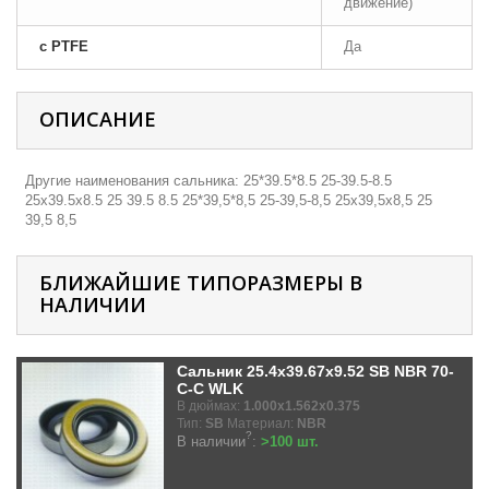
движение)
с PTFE
Да
ОПИСАНИЕ
Другие наименования сальника: 25*39.5*8.5 25-39.5-8.5
25х39.5х8.5 25 39.5 8.5 25*39,5*8,5 25-39,5-8,5 25х39,5х8,5 25
39,5 8,5
БЛИЖАЙШИЕ ТИПОРАЗМЕРЫ В
НАЛИЧИИ
Сальник 25.4x39.67x9.52 SB NBR 70-
C-C WLK
В дюймах:
1.000x1.562x0.375
Тип:
SB
Материал:
NBR
?
В наличии
:
>100 шт.