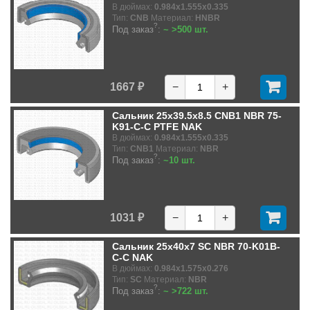
В дюймах:
0.984x1.555x0.335
Тип:
CNB
Материал:
HNBR
?
Под заказ
:
~ >500 шт.
1667 ₽
−
+
Сальник 25x39.5x8.5 CNB1 NBR 75-
K91-C-C PTFE NAK
В дюймах:
0.984x1.555x0.335
Тип:
CNB1
Материал:
NBR
?
Под заказ
:
~10 шт.
1031 ₽
−
+
Сальник 25x40x7 SC NBR 70-K01B-
C-C NAK
В дюймах:
0.984x1.575x0.276
Тип:
SC
Материал:
NBR
?
Под заказ
:
~ >722 шт.