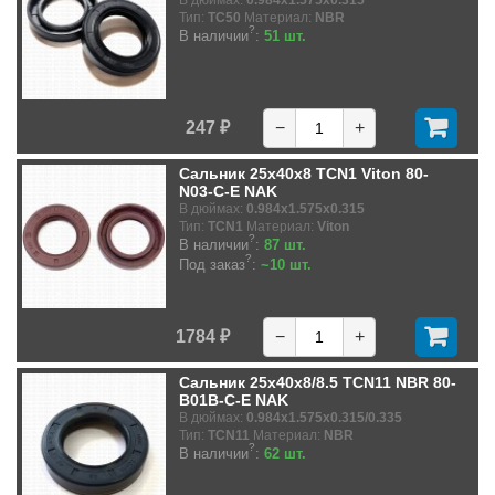
В дюймах:
0.984x1.575x0.315
Тип:
TC50
Материал:
NBR
?
В наличии
:
51 шт.
247 ₽
−
+
Сальник 25x40x8 TCN1 Viton 80-
N03-C-E NAK
В дюймах:
0.984x1.575x0.315
Тип:
TCN1
Материал:
Viton
?
В наличии
:
87 шт.
?
Под заказ
:
~10 шт.
1784 ₽
−
+
Сальник 25x40x8/8.5 TCN11 NBR 80-
B01B-C-E NAK
В дюймах:
0.984x1.575x0.315/0.335
Тип:
TCN11
Материал:
NBR
?
В наличии
:
62 шт.