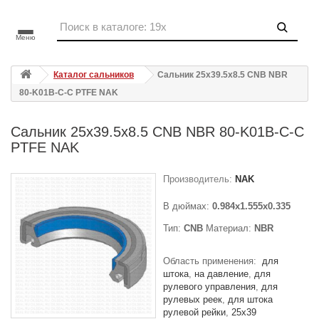
Меню
Каталог сальников
Сальник 25x39.5x8.5 CNB NBR
80-K01B-C-C PTFE NAK
Сальник 25x39.5x8.5 CNB NBR 80-K01B-C-C
PTFE NAK
Производитель:
NAK
В дюймах:
0.984x1.555x0.335
Тип:
CNB
Материал:
NBR
Область применения:
для
штока
на давление
для
рулевого управления
для
рулевых реек
для штока
рулевой рейки
25x39