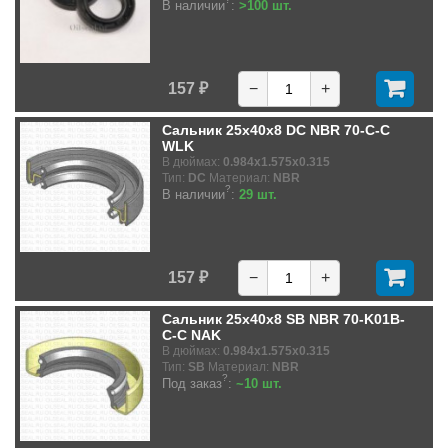
В наличии
:
>100 шт.
157 ₽
−
+
Сальник 25x40x8 DC NBR 70-C-C
WLK
В дюймах:
0.984x1.575x0.315
Тип:
DC
Материал:
NBR
?
В наличии
:
29 шт.
157 ₽
−
+
Сальник 25x40x8 SB NBR 70-K01B-
C-C NAK
В дюймах:
0.984x1.575x0.315
Тип:
SB
Материал:
NBR
?
Под заказ
:
~10 шт.