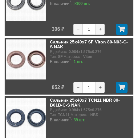
?
В наличии
:
>100 шт.
306 ₽
−
+
Сальник 25x40x7 SF Viton 80-N03-C-
S NAK
В дюймах:
0.984x1.575x0.276
Тип:
SF
Материал:
Viton
?
В наличии
:
1 шт.
852 ₽
−
+
Сальник 25x40x7 TCN11 NBR 80-
B01B-C-S NAK
В дюймах:
0.984x1.575x0.276
Тип:
TCN11
Материал:
NBR
?
В наличии
:
39 шт.