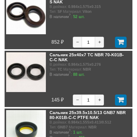
S NAK
В дюймах:
0.984x1.575x0.315
Тип:
SF
Материал:
Viton
?
В наличии
:
52 шт.
852 ₽
−
+
Сальник 25x40x7 TC NBR 70-K01B-
C-C NAK
В дюймах:
0.984x1.575x0.276
Тип:
TC
Материал:
NBR
?
В наличии
:
88 шт.
145 ₽
−
+
Сальник 25x39.5x10.5/13 GNB7 NBR
80-K01B-C-C PTFE NAK
В дюймах:
0.984x1.555x0.413/0.512
Тип:
GNB7
Материал:
NBR
?
В наличии
:
1 шт.
?