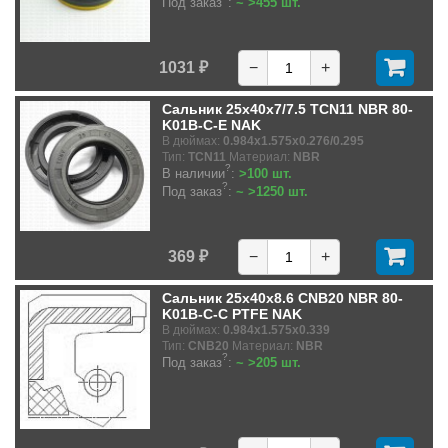
Под заказ
:
~ >455 шт.
1031 ₽
−
+
Сальник 25x40x7/7.5 TCN11 NBR 80-
K01B-C-E NAK
В дюймах:
0.984x1.575x0.276/0.295
Тип:
TCN11
Материал:
NBR
?
В наличии
:
>100 шт.
?
Под заказ
:
~ >1250 шт.
369 ₽
−
+
Сальник 25x40x8.6 CNB20 NBR 80-
K01B-C-C PTFE NAK
В дюймах:
0.984x1.575x0.339
Тип:
CNB20
Материал:
NBR
?
Под заказ
:
~ >205 шт.