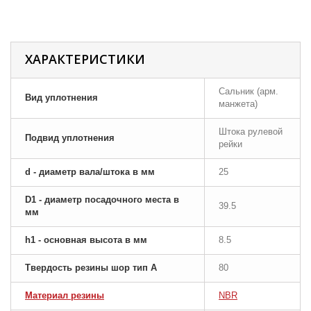
ХАРАКТЕРИСТИКИ
Сальник (арм.
Вид уплотнения
манжета)
Штока рулевой
Подвид уплотнения
рейки
d - диаметр вала/штока в мм
25
D1 - диаметр посадочного места в
39.5
мм
h1 - основная высота в мм
8.5
Твердость резины шор тип A
80
Материал резины
NBR