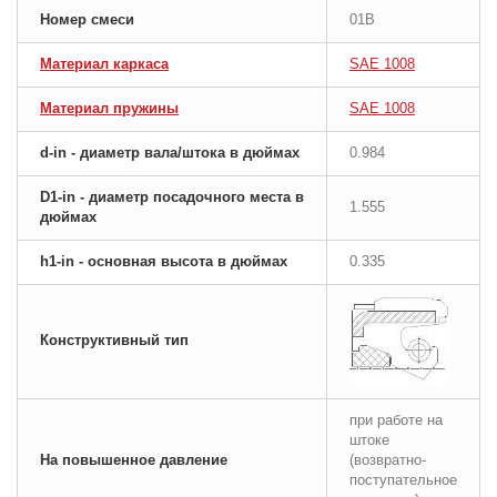
Номер смеси
01B
Материал каркаса
SAE 1008
Материал пружины
SAE 1008
d-in - диаметр вала/штока в дюймах
0.984
D1-in - диаметр посадочного места в
1.555
дюймах
h1-in - основная высота в дюймах
0.335
Конструктивный тип
при работе на
штоке
На повышенное давление
(возвратно-
поступательное