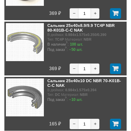
369 ₽
−
+
Сальник 25x40x8.9/9.9 TC4P NBR
80-K01B-C-C NAK
В дюймах:
0.984x1.575x0.350/0.390
Тип:
TC4P
Материал:
NBR
?
В наличии
:
100 шт.
?
Под заказ
:
~50 шт.
369 ₽
−
+
Сальник 25x40x10 DC NBR 70-K01B-
C-C NAK
В дюймах:
0.984x1.575x0.394
Тип:
DC
Материал:
NBR
?
Под заказ
:
~10 шт.
165 ₽
−
+