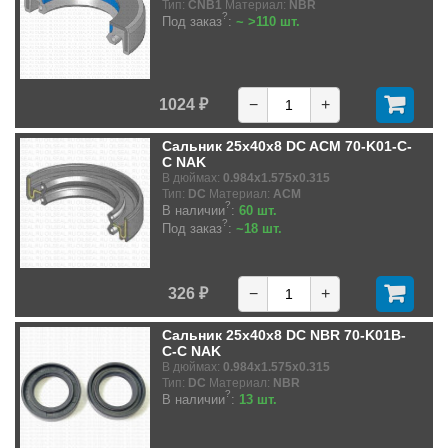
Тип:
CNB1
Материал:
NBR
?
Под заказ
:
~ >110 шт.
1024 ₽
−
+
Сальник 25x40x8 DC ACM 70-K01-C-
C NAK
В дюймах:
0.984x1.575x0.315
Тип:
DC
Материал:
ACM
?
В наличии
:
60 шт.
?
Под заказ
:
~18 шт.
326 ₽
−
+
Сальник 25x40x8 DC NBR 70-K01B-
C-C NAK
В дюймах:
0.984x1.575x0.315
Тип:
DC
Материал:
NBR
?
В наличии
:
13 шт.