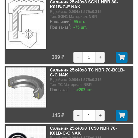
Сальник 25x40x8 SGN1 NBR 80-
K01B-C-E NAK
В дюймах:
0.984x1.575x0.315
Тип:
SGN1
Материал:
NBR
?
В наличии
:
95 шт.
?
Под заказ
:
~75 шт.
369 ₽
−
+
Сальник 25x40x8 TC NBR 70-B01B-
C-C NAK
В дюймах:
0.984x1.575x0.315
Тип:
TC
Материал:
NBR
?
Под заказ
:
~ >203 шт.
145 ₽
−
+
Сальник 25x40x8 TC50 NBR 70-
K01B-C-C NAK