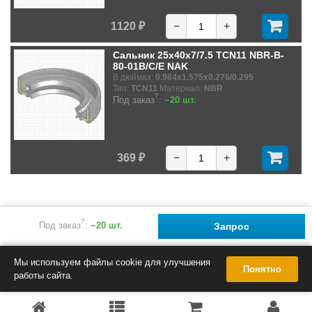
1120 ₽
−
+
Сальник 25x40x7/7.5 TCN11 NBR-B-
80-01B/C/E NAK
В дюймах:
0.984x1.575x0.276/0.295
Тип:
TCN11
Материал:
NBR
?
Под заказ
:
~20 шт.
369 ₽
−
+
?
Под заказ
:
~20 шт.
Запрос
Мы используем файлы cookie для улучшения
Понятно
работы сайта.