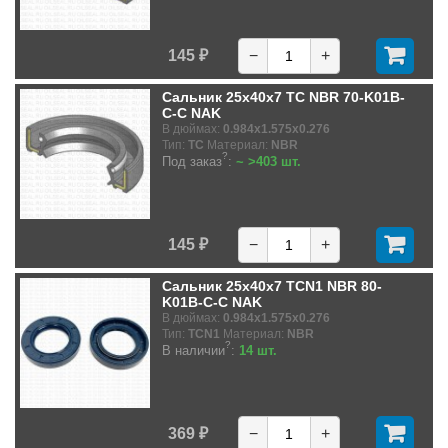
145 ₽
−
+
Сальник 25x40x7 TC NBR 70-K01B-
C-C NAK
В дюймах:
0.984x1.575x0.276
Тип:
TC
Материал:
NBR
?
Под заказ
:
~ >403 шт.
145 ₽
−
+
Сальник 25x40x7 TCN1 NBR 80-
K01B-C-C NAK
В дюймах:
0.984x1.575x0.276
Тип:
TCN1
Материал:
NBR
?
В наличии
:
14 шт.
369 ₽
−
+