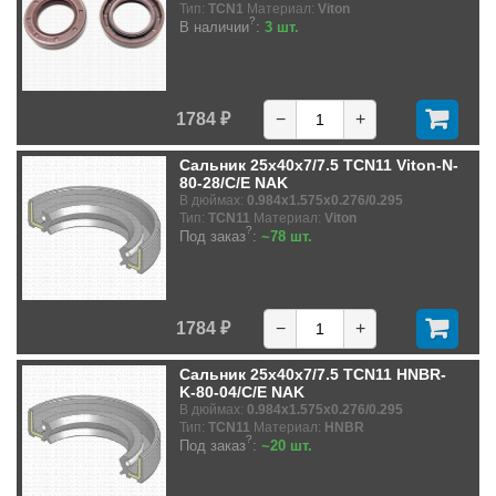
Тип:
TCN1
Материал:
Viton
?
В наличии
:
3 шт.
1784 ₽
−
+
Сальник 25x40x7/7.5 TCN11 Viton-N-
80-28/C/E NAK
В дюймах:
0.984x1.575x0.276/0.295
Тип:
TCN11
Материал:
Viton
?
Под заказ
:
~78 шт.
1784 ₽
−
+
Сальник 25x40x7/7.5 TCN11 HNBR-
K-80-04/C/E NAK
В дюймах:
0.984x1.575x0.276/0.295
Тип:
TCN11
Материал:
HNBR
?
Под заказ
:
~20 шт.