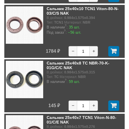
Сальник 25x40x10 TCN1 Viton-80-N-
03/C/S NAK
В дюймах:
0.984x1.575x0.394
Тип:
TCN1
Материал:
NBR
?
В наличии
:
35 шт.
?
Под заказ
:
~56 шт.
1784 ₽
−
+
Сальник 25x40x8 TC NBR-70-K-
01G/C/C NAK
В дюймах:
0.984x1.575x0.315
Тип:
TC
Материал:
NBR
?
В наличии
:
59 шт.
145 ₽
−
+
Сальник 25x40x7 TCN1 Viton-N-80-
01/C/E NAK
В дюймах:
0.984x1.575x0.276