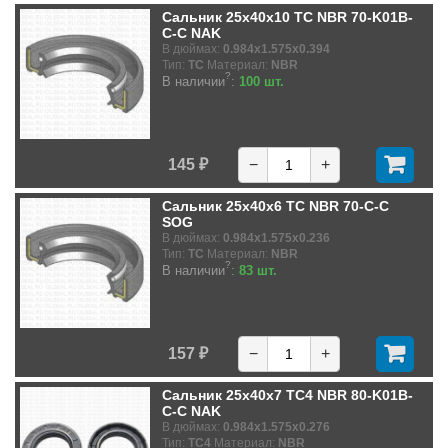
Сальник 25x40x10 TC NBR 70-K01B-
C-C NAK
В дюймах:
0.984x1.575x0.394
Тип:
TC
Материал:
NBR
?
В наличии
:
100 шт.
145 ₽
−
+
Сальник 25x40x6 TC NBR 70-C-C
SOG
В дюймах:
0.984x1.575x0.236
Тип:
TC
Материал:
NBR
?
В наличии
:
83 шт.
157 ₽
−
+
Сальник 25x40x7 TC4 NBR 80-K01B-
C-C NAK
В дюймах:
0.984x1.575x0.276
Тип:
TC4
Материал:
NBR