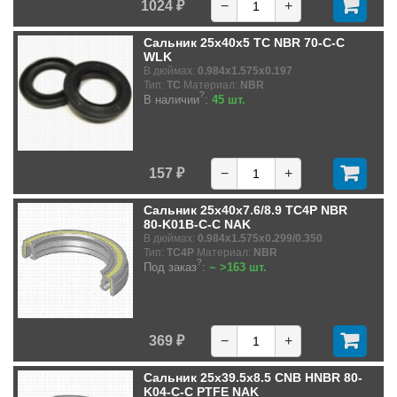
1024 ₽
−
+
Сальник 25x40x5 TC NBR 70-C-C
WLK
В дюймах:
0.984x1.575x0.197
Тип:
TC
Материал:
NBR
?
В наличии
:
45 шт.
157 ₽
−
+
Сальник 25x40x7.6/8.9 TC4P NBR
80-K01B-C-C NAK
В дюймах:
0.984x1.575x0.299/0.350
Тип:
TC4P
Материал:
NBR
?
Под заказ
:
~ >163 шт.
369 ₽
−
+
Сальник 25x39.5x8.5 CNB HNBR 80-
K04-C-C PTFE NAK