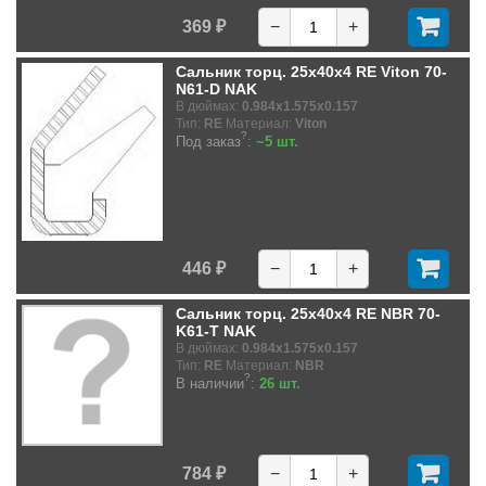
369 ₽
−
+
Сальник торц. 25x40x4 RE Viton 70-
N61-D NAK
В дюймах:
0.984x1.575x0.157
Тип:
RE
Материал:
Viton
?
Под заказ
:
~5 шт.
446 ₽
−
+
Сальник торц. 25x40x4 RE NBR 70-
K61-T NAK
В дюймах:
0.984x1.575x0.157
Тип:
RE
Материал:
NBR
?
В наличии
:
26 шт.
784 ₽
−
+