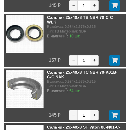
145 ₽
−
+
Сальник 25x40x8 TB NBR 70-C-C
WLK
В дюймах:
0.984x1.575x0.315
Тип:
TB
Материал:
NBR
?
В наличии
:
10 шт.
157 ₽
−
+
Сальник 25x40x8 TC NBR 70-K01B-
C-C NAK
В дюймах:
0.984x1.575x0.315
Тип:
TC
Материал:
NBR
?
В наличии
:
54 шт.
145 ₽
−
+
Сальник 25x40x8 SF Viton 80-N01-C-