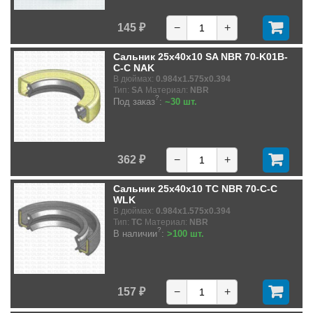
145 ₽
−
+
Сальник 25x40x10 SA NBR 70-K01B-
C-C NAK
В дюймах:
0.984x1.575x0.394
Тип:
SA
Материал:
NBR
?
Под заказ
:
~30 шт.
362 ₽
−
+
Сальник 25x40x10 TC NBR 70-C-C
WLK
В дюймах:
0.984x1.575x0.394
Тип:
TC
Материал:
NBR
?
В наличии
:
>100 шт.
157 ₽
−
+