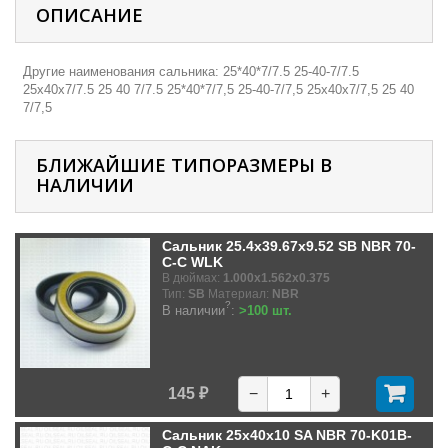
ОПИСАНИЕ
Другие наименования сальника: 25*40*7/7.5 25-40-7/7.5
25х40х7/7.5 25 40 7/7.5 25*40*7/7,5 25-40-7/7,5 25х40х7/7,5 25 40
7/7,5
БЛИЖАЙШИЕ ТИПОРАЗМЕРЫ В
НАЛИЧИИ
Сальник 25.4x39.67x9.52 SB NBR 70-
C-C WLK
В дюймах:
1.000x1.562x0.375
Тип:
SB
Материал:
NBR
?
В наличии
:
>100 шт.
145 ₽
−
+
Сальник 25x40x10 SA NBR 70-K01B-