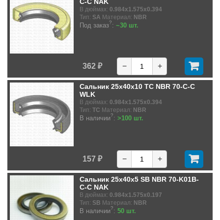
C-C NAK
В дюймах:
0.984x1.575x0.394
Тип:
SA
Материал:
NBR
?
Под заказ
:
~30 шт.
362 ₽
−
+
Сальник 25x40x10 TC NBR 70-C-C
WLK
В дюймах:
0.984x1.575x0.394
Тип:
TC
Материал:
NBR
?
В наличии
:
>100 шт.
157 ₽
−
+
Сальник 25x40x5 SB NBR 70-K01B-
C-C NAK
В дюймах:
0.984x1.575x0.197
Тип:
SB
Материал:
NBR
?
В наличии
:
50 шт.