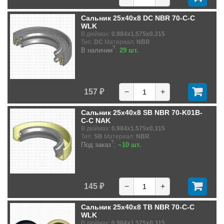
Сальник 25x40x8 DC NBR 70-C-C
WLK
В дюймах:
0.984x1.575x0.315
Тип:
DC
Материал:
NBR
?
В наличии
:
29 шт.
157 ₽
−
+
Сальник 25x40x8 SB NBR 70-K01B-
C-C NAK
В дюймах:
0.984x1.575x0.315
Тип:
SB
Материал:
NBR
?
Под заказ
:
~10 шт.
145 ₽
−
+
Сальник 25x40x8 TB NBR 70-C-C
WLK
В дюймах:
0.984x1.575x0.315