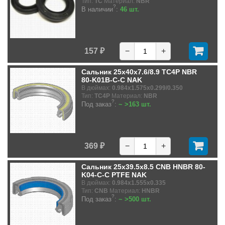
Тип:
TC
Материал:
NBR
?
В наличии
:
46 шт.
157 ₽
−
+
Сальник 25x40x7.6/8.9 TC4P NBR
80-K01B-C-C NAK
В дюймах:
0.984x1.575x0.299/0.350
Тип:
TC4P
Материал:
NBR
?
Под заказ
:
~ >163 шт.
369 ₽
−
+
Сальник 25x39.5x8.5 CNB HNBR 80-
K04-C-C PTFE NAK
В дюймах:
0.984x1.555x0.335
Тип:
CNB
Материал:
HNBR
?
Под заказ
:
~ >500 шт.