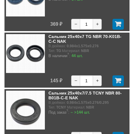
369 ₽
−
+
Сальник 25x40x7 TG NBR 70-K01B-
C-C NAK
В дюймах:
0.984x1.575x0.276
Тип:
TG
Материал:
NBR
?
В наличии
:
44 шт.
145 ₽
−
+
Сальник 25x40x7/7.5 TCNY NBR 80-
B01B-C-E NAK
В дюймах:
0.984x1.575x0.276/0.295
Тип:
TCNY
Материал:
NBR
?
Под заказ
:
~ >144 шт.