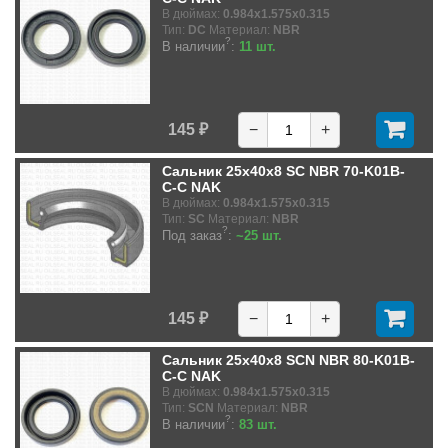
В дюймах:
0.984x1.575x0.315
Тип:
DC
Материал:
NBR
?
В наличии
:
11 шт.
145 ₽
−
+
Сальник 25x40x8 SC NBR 70-K01B-
C-C NAK
В дюймах:
0.984x1.575x0.315
Тип:
SC
Материал:
NBR
?
Под заказ
:
~25 шт.
145 ₽
−
+
Сальник 25x40x8 SCN NBR 80-K01B-
C-C NAK
В дюймах:
0.984x1.575x0.315
Тип:
SCN
Материал:
NBR
?
В наличии
:
83 шт.