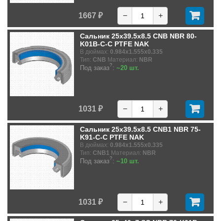
1667 ₽
−
+
Сальник 25x39.5x8.5 CNB NBR 80-
K01B-C-C PTFE NAK
В дюймах:
0.984x1.555x0.335
Тип:
CNB
Материал:
NBR
?
Под заказ
:
~20 шт.
1031 ₽
−
+
Сальник 25x39.5x8.5 CNB1 NBR 75-
K91-C-C PTFE NAK
В дюймах:
0.984x1.555x0.335
Тип:
CNB1
Материал:
NBR
?
Под заказ
:
~10 шт.
1031 ₽
−
+