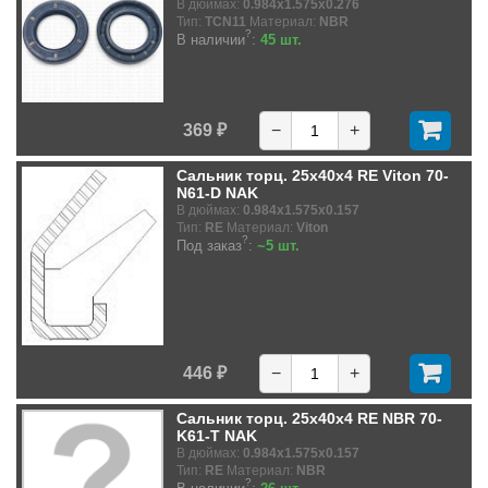
В дюймах:
0.984x1.575x0.276
Тип:
TCN11
Материал:
NBR
?
В наличии
:
45 шт.
369 ₽
−
+
Сальник торц. 25x40x4 RE Viton 70-
N61-D NAK
В дюймах:
0.984x1.575x0.157
Тип:
RE
Материал:
Viton
?
Под заказ
:
~5 шт.
446 ₽
−
+
Сальник торц. 25x40x4 RE NBR 70-
K61-T NAK
В дюймах:
0.984x1.575x0.157
Тип:
RE
Материал:
NBR
?