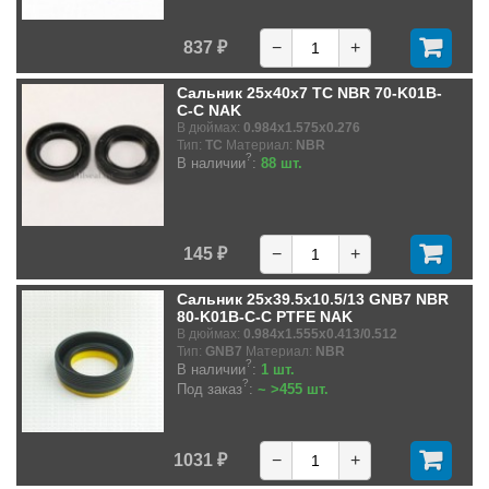
837 ₽
−
+
Сальник 25x40x7 TC NBR 70-K01B-
C-C NAK
В дюймах:
0.984x1.575x0.276
Тип:
TC
Материал:
NBR
?
В наличии
:
88 шт.
145 ₽
−
+
Сальник 25x39.5x10.5/13 GNB7 NBR
80-K01B-C-C PTFE NAK
В дюймах:
0.984x1.555x0.413/0.512
Тип:
GNB7
Материал:
NBR
?
В наличии
:
1 шт.
?
Под заказ
:
~ >455 шт.
1031 ₽
−
+