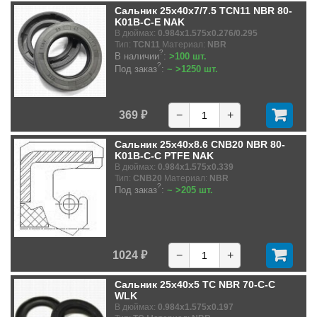
Сальник 25x40x7/7.5 TCN11 NBR 80-
K01B-C-E NAK
В дюймах:
0.984x1.575x0.276/0.295
Тип:
TCN11
Материал:
NBR
?
В наличии
:
>100 шт.
?
Под заказ
:
~ >1250 шт.
369 ₽
−
+
Сальник 25x40x8.6 CNB20 NBR 80-
K01B-C-C PTFE NAK
В дюймах:
0.984x1.575x0.339
Тип:
CNB20
Материал:
NBR
?
Под заказ
:
~ >205 шт.
1024 ₽
−
+
Сальник 25x40x5 TC NBR 70-C-C
WLK
В дюймах:
0.984x1.575x0.197