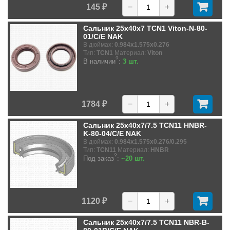
145 ₽
−
+
Сальник 25x40x7 TCN1 Viton-N-80-
01/C/E NAK
В дюймах:
0.984x1.575x0.276
Тип:
TCN1
Материал:
Viton
?
В наличии
:
3 шт.
1784 ₽
−
+
Сальник 25x40x7/7.5 TCN11 HNBR-
K-80-04/C/E NAK
В дюймах:
0.984x1.575x0.276/0.295
Тип:
TCN11
Материал:
HNBR
?
Под заказ
:
~20 шт.
1120 ₽
−
+
Сальник 25x40x7/7.5 TCN11 NBR-B-