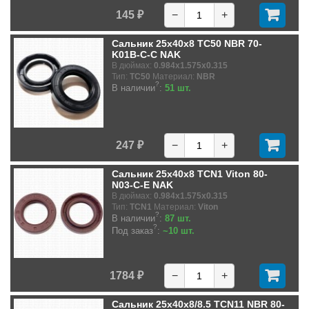
145 ₽
−
+
Сальник 25x40x8 TC50 NBR 70-
K01B-C-C NAK
В дюймах:
0.984x1.575x0.315
Тип:
TC50
Материал:
NBR
?
В наличии
:
51 шт.
247 ₽
−
+
Сальник 25x40x8 TCN1 Viton 80-
N03-C-E NAK
В дюймах:
0.984x1.575x0.315
Тип:
TCN1
Материал:
Viton
?
В наличии
:
87 шт.
?
Под заказ
:
~10 шт.
1784 ₽
−
+
Сальник 25x40x8/8.5 TCN11 NBR 80-