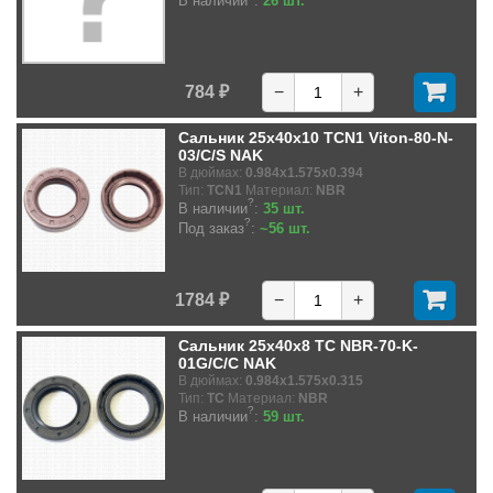
В наличии
:
26 шт.
784 ₽
−
+
Сальник 25x40x10 TCN1 Viton-80-N-
03/C/S NAK
В дюймах:
0.984x1.575x0.394
Тип:
TCN1
Материал:
NBR
?
В наличии
:
35 шт.
?
Под заказ
:
~56 шт.
1784 ₽
−
+
Сальник 25x40x8 TC NBR-70-K-
01G/C/C NAK
В дюймах:
0.984x1.575x0.315
Тип:
TC
Материал:
NBR
?
В наличии
:
59 шт.