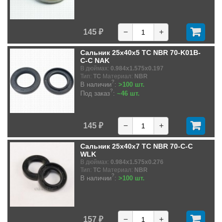
145 ₽
−
+
Сальник 25x40x5 TC NBR 70-K01B-
C-C NAK
В дюймах:
0.984x1.575x0.197
Тип:
TC
Материал:
NBR
?
В наличии
:
>100 шт.
?
Под заказ
:
~46 шт.
145 ₽
−
+
Сальник 25x40x7 TC NBR 70-C-C
WLK
В дюймах:
0.984x1.575x0.276
Тип:
TC
Материал:
NBR
?
В наличии
:
>100 шт.
157 ₽
−
+