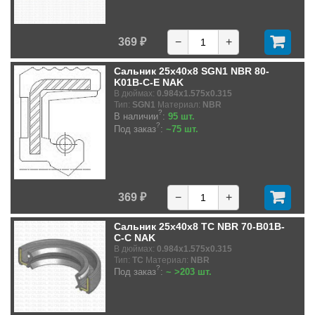
369 ₽
−
+
Сальник 25x40x8 SGN1 NBR 80-
K01B-C-E NAK
В дюймах:
0.984x1.575x0.315
Тип:
SGN1
Материал:
NBR
?
В наличии
:
95 шт.
?
Под заказ
:
~75 шт.
369 ₽
−
+
Сальник 25x40x8 TC NBR 70-B01B-
C-C NAK
В дюймах:
0.984x1.575x0.315
Тип:
TC
Материал:
NBR
?
Под заказ
:
~ >203 шт.