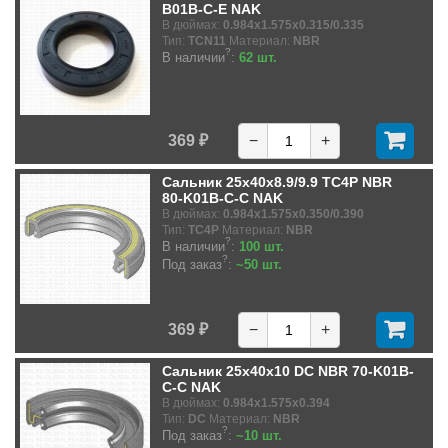
B01B-C-E NAK
В дюймах:
0.984x1.575x0.315/0.335
Тип:
TCN11
Материал:
NBR
?
В наличии
:
62 шт.
369 ₽
−
+
Сальник 25x40x8.9/9.9 TC4P NBR
80-K01B-C-C NAK
В дюймах:
0.984x1.575x0.350/0.390
Тип:
TC4P
Материал:
NBR
?
В наличии
:
100 шт.
?
Под заказ
:
~50 шт.
369 ₽
−
+
Сальник 25x40x10 DC NBR 70-K01B-
C-C NAK
В дюймах:
0.984x1.575x0.394
Тип:
DC
Материал:
NBR
?
Под заказ
:
~10 шт.