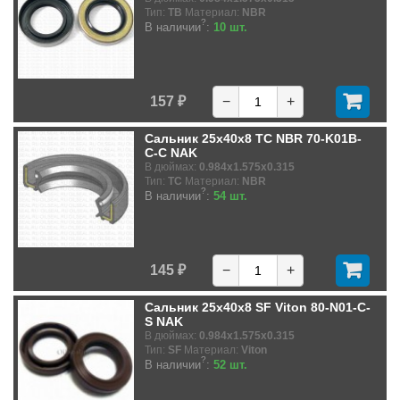
Тип:
TB
Материал:
NBR
?
В наличии
:
10 шт.
157 ₽
−
+
Сальник 25x40x8 TC NBR 70-K01B-
C-C NAK
В дюймах:
0.984x1.575x0.315
Тип:
TC
Материал:
NBR
?
В наличии
:
54 шт.
145 ₽
−
+
Сальник 25x40x8 SF Viton 80-N01-C-
S NAK
В дюймах:
0.984x1.575x0.315
Тип:
SF
Материал:
Viton
?
В наличии
:
52 шт.