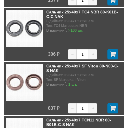
157 ₽
−
+
Сальник 25x40x7 TC4 NBR 80-K01B-
C-C NAK
В дюймах:
0.984x1.575x0.276
Тип:
TC4
Материал:
NBR
?
В наличии
:
>100 шт.
306 ₽
−
+
Сальник 25x40x7 SF Viton 80-N03-C-
S NAK
В дюймах:
0.984x1.575x0.276
Тип:
SF
Материал:
Viton
?
В наличии
:
1 шт.
837 ₽
−
+
Сальник 25x40x7 TCN11 NBR 80-
B01B-C-S NAK