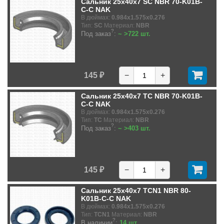
Сальник 25x40x7 SC NBR 70-K01B-
C-C NAK
В дюймах:
0.984x1.575x0.276
Тип:
SC
Материал:
NBR
?
Под заказ
:
~ >722 шт.
145 ₽
−
+
Сальник 25x40x7 TC NBR 70-K01B-
C-C NAK
В дюймах:
0.984x1.575x0.276
Тип:
TC
Материал:
NBR
?
Под заказ
:
~ >403 шт.
145 ₽
−
+
Сальник 25x40x7 TCN1 NBR 80-
K01B-C-C NAK
В дюймах:
0.984x1.575x0.276
Тип:
TCN1
Материал:
NBR
?
В наличии
:
14 шт.