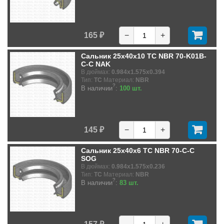
165 ₽
−
+
Сальник 25x40x10 TC NBR 70-K01B-
C-C NAK
В дюймах:
0.984x1.575x0.394
Тип:
TC
Материал:
NBR
?
В наличии
:
100 шт.
145 ₽
−
+
Сальник 25x40x6 TC NBR 70-C-C
SOG
В дюймах:
0.984x1.575x0.236
Тип:
TC
Материал:
NBR
?
В наличии
:
83 шт.