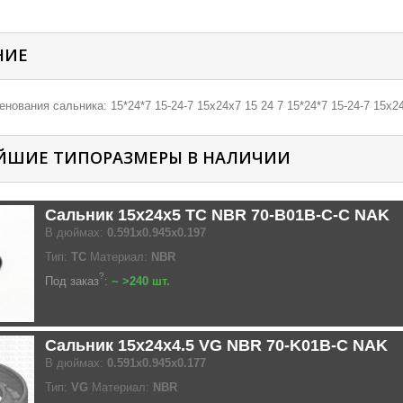
НИЕ
нования сальника: 15*24*7 15-24-7 15х24х7 15 24 7 15*24*7 15-24-7 15х24
ЙШИЕ ТИПОРАЗМЕРЫ В НАЛИЧИИ
Сальник 15x24x5 TC NBR 70-B01B-C-C NAK
В дюймах:
0.591x0.945x0.197
Тип:
TC
Материал:
NBR
?
Под заказ
:
~ >240 шт.
Сальник 15x24x4.5 VG NBR 70-K01B-C NAK
В дюймах:
0.591x0.945x0.177
Тип:
VG
Материал:
NBR