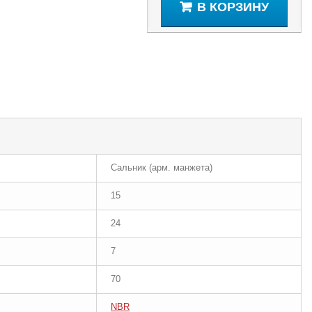
В КОРЗИНУ
Сальник (арм. манжета)
15
24
7
70
NBR