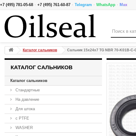
·
·
·
·
+7 (495) 781-05-68
+7 (495) 761-60-87
Telegram
WhatsApp
Max
Сальник 15x24x7 TG NBR 70-K01B-C-C NAK
Каталог сальников
Сальник 15x24x7 TG NBR 70-K01B-C-
КАТАЛОГ САЛЬНИКОВ
Каталог сальников
Стандартные
На давление
Для штока
с PTFE
WASHER