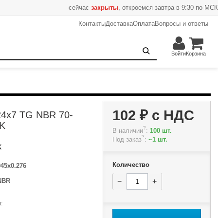
сейчас
закрыты
, откроемся завтра в 9:30 по МСК
Контакты
Доставка
Оплата
Вопросы и ответы
102 ₽
−
+
В корзину
Войти
Корзина
102 ₽
с НДС
24x7 TG NBR 70-
K
?
В наличии
:
100 шт.
?
Под заказ
:
~1 шт.
K
Количество
945x0.276
NBR
−
+
: