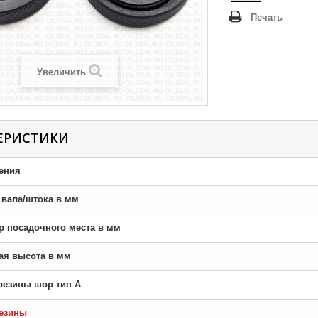
Печать
Увеличить
ЕРИСТИКИ
ения
р вала/штока в мм
тр посадочного места в мм
ная высота в мм
резины шор тип A
езины