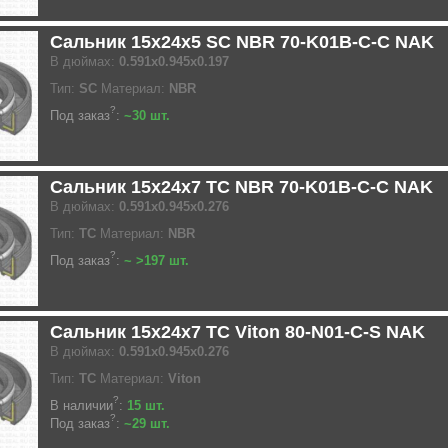
Сальник 15x24x5 SC NBR 70-K01B-C-C NAK
В дюймах:
0.591x0.945x0.197
Тип:
SC
Материал:
NBR
?
Под заказ
:
~30 шт.
Сальник 15x24x7 TC NBR 70-K01B-C-C NAK
В дюймах:
0.591x0.945x0.276
Тип:
TC
Материал:
NBR
?
Под заказ
:
~ >197 шт.
Сальник 15x24x7 TC Viton 80-N01-C-S NAK
В дюймах:
0.591x0.945x0.276
Тип:
TC
Материал:
Viton
?
В наличии
:
15 шт.
?
Под заказ
:
~29 шт.