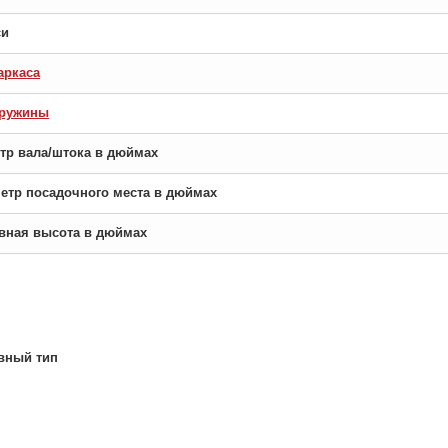
си
аркаса
пружины
етр вала/штока в дюймах
аметр посадочного места в дюймах
новная высота в дюймах
вный тип