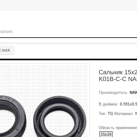
C NAK
Сальник 15x
K01B-C-C NA
Производитель:
NA
В дюймах:
0.591x0.
Тип:
TG
Материал:
Область применения
15x24