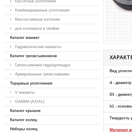
Кассетные уплотнения
Комбинированные уплотнения
Маслосъемные колпачки
для коленвала в обойме
Каталог манжет
Гидравлические манжеты
Каталог грязесъемников
ХАРАКТ
Грязесъемники гидроцилиндра
Вид уплотн
Армированные грязесъемники
d - диамет
Торцевые уплотнения
V манжеты
D1 - диаме
GAMMA (AXIAL)
h1 - основ
Каталог крышек
Твердость 
Каталог колец
Наборы колец
Материал р