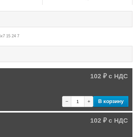
х7 15 24 7
102 ₽
В корзину
−
+
102 ₽