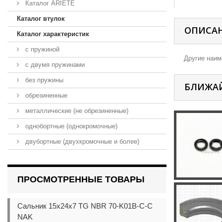
Каталог ARIETE
Каталог втулок
ОПИСА
Каталог характеристик
с пружиной
Другие наиме
с двумя пружинами
без пружины
БЛИЖА
обрезиненные
металлические (не обрезиненные)
однобортные (однокромочные)
двубортные (двухкромочные и более)
ПРОСМОТРЕННЫЕ ТОВАРЫ
Сальник 15x24x7 TG NBR 70-K01B-C-C
NAK