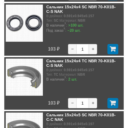
Сальник 15x24x4 SC NBR 70-K01B-
C-S NAK
В дюймах:
0.591x0.945x0.157
Тип:
SC
Материал:
NBR
?
В наличии
:
>100 шт.
?
Под заказ
:
~20 шт.
103 ₽
−
+
Сальник 15x24x4 TC NBR 70-K01B-
C-S NAK
В дюймах:
0.591x0.945x0.157
Тип:
TC
Материал:
NBR
?
В наличии
:
2 шт.
103 ₽
−
+
Сальник 15x24x5 SC NBR 70-K01B-
C-C NAK
В дюймах:
0.591x0.945x0.197