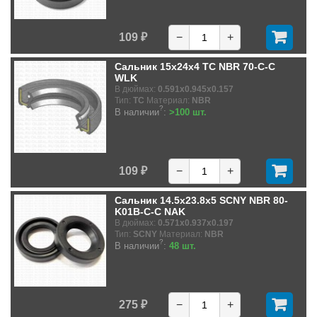
109 ₽
−
+
Сальник 15x24x4 TC NBR 70-C-C
WLK
В дюймах:
0.591x0.945x0.157
Тип:
TC
Материал:
NBR
?
В наличии
:
>100 шт.
109 ₽
−
+
Сальник 14.5x23.8x5 SCNY NBR 80-
K01B-C-C NAK
В дюймах:
0.571x0.937x0.197
Тип:
SCNY
Материал:
NBR
?
В наличии
:
48 шт.
275 ₽
−
+