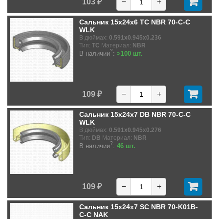
103 ₽
−
+
Сальник 15x24x6 TC NBR 70-C-C
WLK
В дюймах:
0.591x0.945x0.236
Тип:
TC
Материал:
NBR
?
В наличии
:
>100 шт.
109 ₽
−
+
Сальник 15x24x7 DB NBR 70-C-C
WLK
В дюймах:
0.591x0.945x0.276
Тип:
DB
Материал:
NBR
?
В наличии
:
46 шт.
109 ₽
−
+
Сальник 15x24x7 SC NBR 70-K01B-
C-C NAK