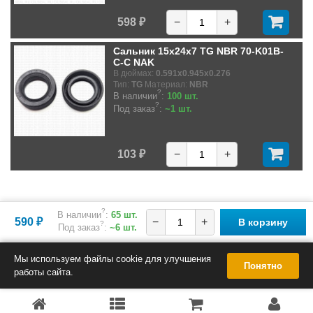
598 ₽
−
+
Сальник 15x24x7 TG NBR 70-K01B-
C-C NAK
В дюймах:
0.591x0.945x0.276
Тип:
TG
Материал:
NBR
?
В наличии
:
100 шт.
?
Под заказ
:
~1 шт.
103 ₽
−
+
?
В наличии
:
65 шт.
590 ₽
−
+
В корзину
?
Под заказ
:
~6 шт.
Мы используем файлы cookie для улучшения
Понятно
работы сайта.