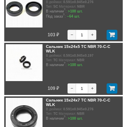
В дюймах:
0.591x0.945x0.276
Тип:
SC
Материал:
NBR
?
В наличии
:
>100 шт.
?
Под заказ
:
~64 шт.
103 ₽
−
+
Сальник 15x24x5 TC NBR 70-C-C
WLK
В дюймах:
0.591x0.945x0.197
Тип:
TC
Материал:
NBR
?
В наличии
:
>100 шт.
109 ₽
−
+
Сальник 15x24x7 TC NBR 70-C-C
WLK
В дюймах:
0.591x0.945x0.276
Тип:
TC
Материал:
NBR
?
В наличии
:
>100 шт.