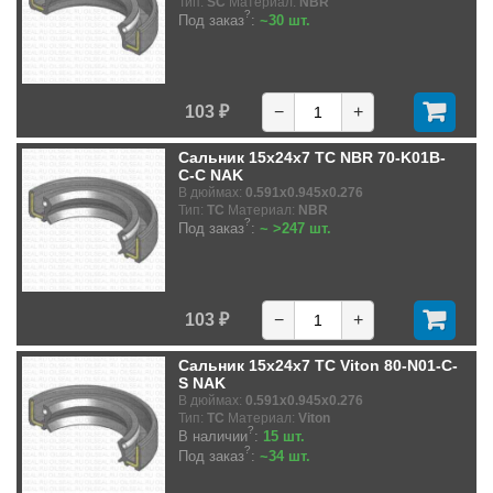
Тип:
SC
Материал:
NBR
?
Под заказ
:
~30 шт.
103 ₽
−
+
Сальник 15x24x7 TC NBR 70-K01B-
C-C NAK
В дюймах:
0.591x0.945x0.276
Тип:
TC
Материал:
NBR
?
Под заказ
:
~ >247 шт.
103 ₽
−
+
Сальник 15x24x7 TC Viton 80-N01-C-
S NAK
В дюймах:
0.591x0.945x0.276
Тип:
TC
Материал:
Viton
?
В наличии
:
15 шт.
?
Под заказ
:
~34 шт.