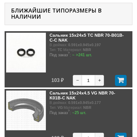
БЛИЖАЙШИЕ ТИПОРАЗМЕРЫ В
НАЛИЧИИ
Сальник 15x24x5 TC NBR 70-B01B-
C-C NAK
В дюймах:
0.591x0.945x0.197
Тип:
TC
Материал:
NBR
?
Под заказ
:
~ >241 шт.
103 ₽
−
+
Сальник 15x24x4.5 VG NBR 70-
K01B-C NAK
В дюймах:
0.591x0.945x0.177
Тип:
VG
Материал:
NBR
?
Под заказ
:
~25 шт.