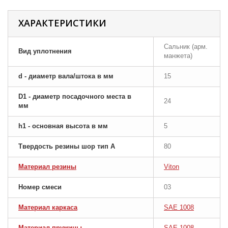
ХАРАКТЕРИСТИКИ
Сальник (арм.
Вид уплотнения
манжета)
d - диаметр вала/штока в мм
15
D1 - диаметр посадочного места в
24
мм
h1 - основная высота в мм
5
Твердость резины шор тип A
80
Материал резины
Viton
Номер смеси
03
Материал каркаса
SAE 1008
Материал пружины
SAE 1008