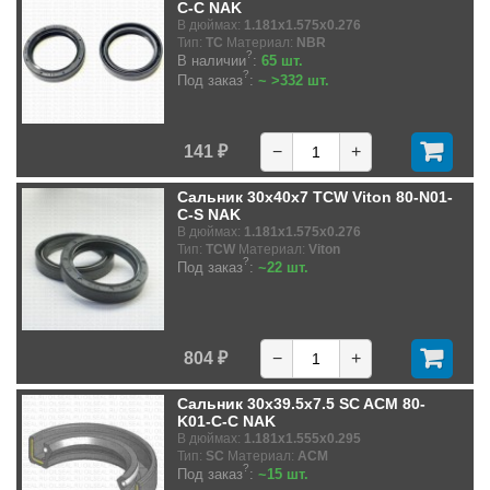
C-C NAK
В дюймах:
1.181x1.575x0.276
Тип:
TC
Материал:
NBR
?
В наличии
:
65 шт.
?
Под заказ
:
~ >332 шт.
141 ₽
−
+
Сальник 30x40x7 TCW Viton 80-N01-
C-S NAK
В дюймах:
1.181x1.575x0.276
Тип:
TCW
Материал:
Viton
?
Под заказ
:
~22 шт.
804 ₽
−
+
Сальник 30x39.5x7.5 SC ACM 80-
K01-C-C NAK
В дюймах:
1.181x1.555x0.295
Тип:
SC
Материал:
ACM
?
Под заказ
:
~15 шт.