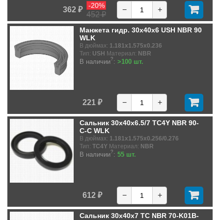
-20%
362 ₽
−
+
452 ₽
Манжета гидр. 30x40x6 USH NBR 90
WLK
В дюймах:
1.181x1.575x0.236
Тип:
USH
Материал:
NBR
?
В наличии
:
>100 шт.
221 ₽
−
+
Сальник 30x40x6.5/7 TC4Y NBR 90-
C-C WLK
В дюймах:
1.181x1.575x0.256/0.276
Тип:
TC4Y
Материал:
NBR
?
В наличии
:
55 шт.
612 ₽
−
+
Сальник 30x40x7 TC NBR 70-K01B-