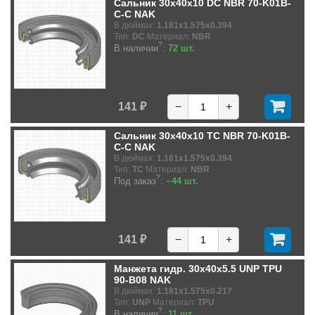
Сальник 30x40x10 DC NBR 70-K01B-
C-C NAK
В дюймах:
1.181x1.575x0.394
Тип:
DC
Материал:
NBR
?
В наличии
:
72 шт.
141 ₽
−
+
Сальник 30x40x10 TC NBR 70-K01B-
C-C NAK
В дюймах:
1.181x1.575x0.394
Тип:
TC
Материал:
NBR
?
Под заказ
:
~44 шт.
141 ₽
−
+
Манжета гидр. 30x40x5.5 UNP TPU
90-B08 NAK
В дюймах:
1.181x1.575x0.217
Тип:
UNP
Материал:
TPU
?
В наличии
:
11 шт.