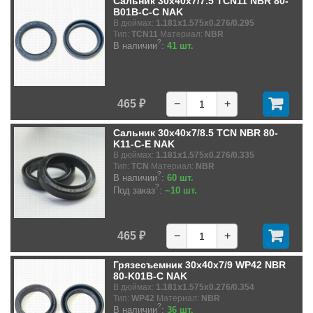
Сальник 30x40x7/7.5 TCN11 NBR 80-
B01B-C-C NAK
В дюймах:
1.181x1.575x0.276/0.295
Тип:
TCN11
Материал:
NBR
?
В наличии
:
41 шт.
465 ₽
−
+
Сальник 30x40x7/8.5 TCN NBR 80-
K11-C-E NAK
В дюймах:
1.181x1.575x0.276/0.335
Тип:
TCN
Материал:
NBR
?
В наличии
:
60 шт.
?
Под заказ
:
~10 шт.
465 ₽
−
+
Грязесъемник 30x40x7/9 WP42 NBR
80-K01B-C NAK
В дюймах:
1.181x1.575x0.276/0.354
Тип:
WP42
Материал:
NBR
?
В наличии
:
36 шт.