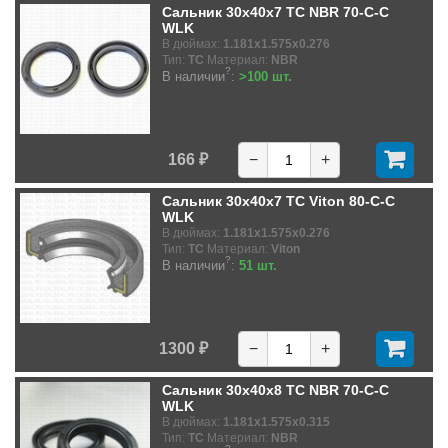
Сальник 30x40x7 TC NBR 70-C-C
WLK
В дюймах:
1.181x1.575x0.276
Тип:
TC
Материал:
NBR
?
В наличии
:
>100 шт.
166 ₽
−
+
Сальник 30x40x7 TC Viton 80-C-C
WLK
В дюймах:
1.181x1.575x0.276
Тип:
TC
Материал:
Viton
?
В наличии
:
51 шт.
1300 ₽
−
+
Сальник 30x40x8 TC NBR 70-C-C
WLK
В дюймах:
1.181x1.575x0.315
Тип:
TC
Материал:
NBR