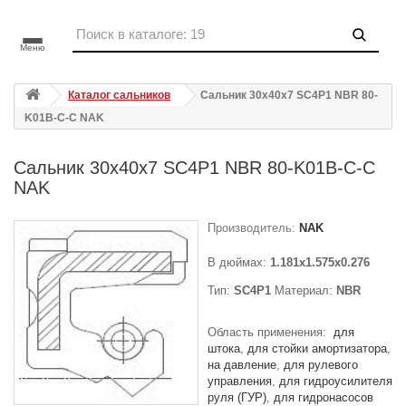
Меню
Каталог сальников
Сальник 30x40x7 SC4P1 NBR 80-
K01B-C-C NAK
Сальник 30x40x7 SC4P1 NBR 80-K01B-C-C
NAK
Производитель:
NAK
В дюймах:
1.181x1.575x0.276
Тип:
SC4P1
Материал:
NBR
Область применения:
для
штока
для стойки амортизатора
на давление
для рулевого
управления
для гидроусилителя
руля (ГУР)
для гидронасосов