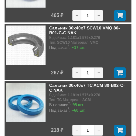
465 ₽
−
+
Сальник 30x40x7 SCW10 VMQ 80-
R01-C-C NAK
В дюймах:
1.181x1.575x0.276
Тип:
SCW10
Материал:
VMQ
?
Под заказ
:
~17 шт.
267 ₽
−
+
Сальник 30x40x7 TC ACM 80-B02-C-
C NAK
В дюймах:
1.181x1.575x0.276
Тип:
TC
Материал:
ACM
?
В наличии
:
95 шт.
?
Под заказ
:
~60 шт.
218 ₽
−
+