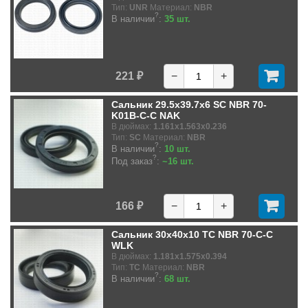
Тип:
UNR
Материал:
NBR
?
В наличии
:
35 шт.
221 ₽
−
+
Сальник 29.5x39.7x6 SC NBR 70-
K01B-C-C NAK
В дюймах:
1.161x1.563x0.236
Тип:
SC
Материал:
NBR
?
В наличии
:
10 шт.
?
Под заказ
:
~16 шт.
166 ₽
−
+
Сальник 30x40x10 TC NBR 70-C-C
WLK
В дюймах:
1.181x1.575x0.394
Тип:
TC
Материал:
NBR
?
В наличии
:
68 шт.