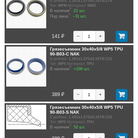
В дюймах:
1.181x1.575x0.197/0.276
Тип:
WPM
Материал:
NBR
?
В наличии
:
21 шт.
?
Под заказ
:
~11 шт.
141 ₽
−
+
Грязесъемник 30x40x5/8 WP5 TPU
90-B03-C NAK
В дюймах:
1.181x1.575x0.197/0.315
Тип:
WP5
Материал:
TPU
?
В наличии
:
>100 шт.
389 ₽
−
+
Грязесъемник 30x40x5/8 WP5 TPU
90-B03-S NAK
В дюймах:
1.181x1.575x0.197/0.315
Тип:
WP5
Материал:
TPU
?
В наличии
:
52 шт.