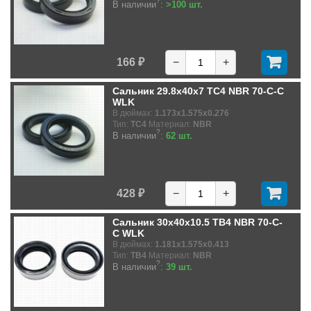
?
В наличии
:
>100 шт.
166 ₽
−
+
Сальник 29.8x40x7 TC4 NBR 70-C-C
WLK
В дюймах:
1.173x1.575x0.276
Тип:
TC4
Материал:
NBR
?
В наличии
:
62 шт.
428 ₽
−
+
Сальник 30x40x10.5 TB4 NBR 70-C-
C WLK
В дюймах:
1.181x1.575x0.413
Тип:
TB4
Материал:
NBR
?
В наличии
:
39 шт.