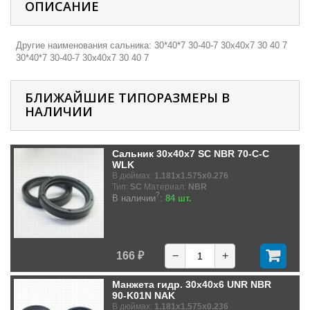
ОПИСАНИЕ
Другие наименования сальника: 30*40*7 30-40-7 30х40х7 30 40 7
30*40*7 30-40-7 30х40х7 30 40 7
БЛИЖАЙШИЕ ТИПОРАЗМЕРЫ В
НАЛИЧИИ
Сальник 30x40x7 SC NBR 70-C-C
WLK
В дюймах:
1.181x1.575x0.276
Тип:
SC
Материал:
NBR
?
В наличии
:
84 шт.
166 ₽
−
+
Манжета гидр. 30x40x6 UNR NBR
90-K01N NAK
В дюймах:
1.181x1.575x0.236