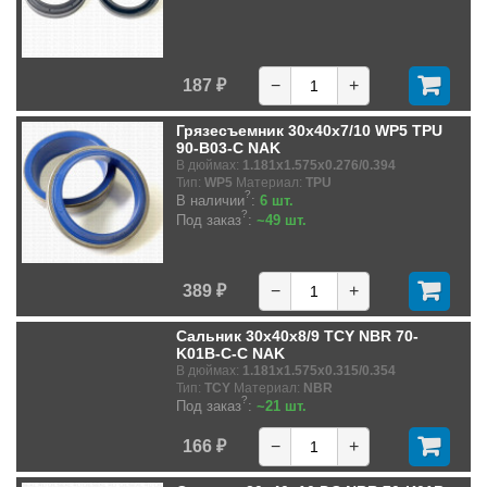
187 ₽
−
+
Грязесъемник 30x40x7/10 WP5 TPU
90-B03-C NAK
В дюймах:
1.181x1.575x0.276/0.394
Тип:
WP5
Материал:
TPU
?
В наличии
:
6 шт.
?
Под заказ
:
~49 шт.
389 ₽
−
+
Сальник 30x40x8/9 TCY NBR 70-
K01B-C-C NAK
В дюймах:
1.181x1.575x0.315/0.354
Тип:
TCY
Материал:
NBR
?
Под заказ
:
~21 шт.
166 ₽
−
+