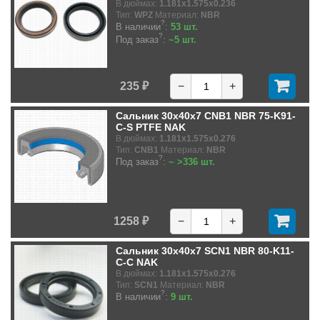
В дюймах:
1.181x1.575x0.236
Тип:
WPZ
Материал:
NBR
?
В наличии
:
53 шт.
?
Под заказ
:
~5 шт.
235 ₽
−
+
Сальник 30x40x7 CNB1 NBR 75-K91-
C-S PTFE NAK
В дюймах:
1.181x1.575x0.276
Тип:
CNB1
Материал:
NBR
?
Под заказ
:
~ >336 шт.
1258 ₽
−
+
Сальник 30x40x7 SCN1 NBR 80-K11-
C-C NAK
В дюймах:
1.181x1.575x0.276
Тип:
SCN1
Материал:
NBR
?
В наличии
:
9 шт.