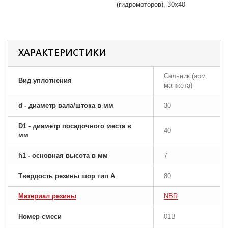
(гидромоторов)
30x40
ХАРАКТЕРИСТИКИ
Сальник (арм.
Вид уплотнения
манжета)
d - диаметр вала/штока в мм
30
D1 - диаметр посадочного места в
40
мм
h1 - основная высота в мм
7
Твердость резины шор тип A
80
Материал резины
NBR
Номер смеси
01B