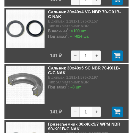
Сальник 30x40x4 VG NBR 70-G01B-
C NAK
В дюймах:
1.181x1.575x0.157
Тип:
VG
Материал:
NBR
?
В наличии
:
>100 шт.
?
Под заказ
:
~ >824 шт.
141 ₽
−
+
Сальник 30x40x5 SC NBR 70-K01B-
C-C NAK
В дюймах:
1.181x1.575x0.197
Тип:
SC
Материал:
NBR
?
Под заказ
:
~8 шт.
141 ₽
−
+
Грязесъемник 30x40x5/7 WPM NBR
90-K01B-C NAK