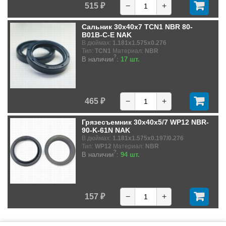
515 ₽
−
+
Сальник 30x40x7 TCN1 NBR 80-
B01B-C-E NAK
В дюймах:
1.181x1.575x0.276
Тип:
TCN1
Материал:
NBR
?
В наличии
:
17 шт.
465 ₽
−
+
Грязесъемник 30x40x5/7 WP12 NBR-
90-K-61N NAK
В дюймах:
1.181x1.575x0.197/0.276
Тип:
WP12
Материал:
NBR
?
В наличии
:
94 шт.
157 ₽
−
+