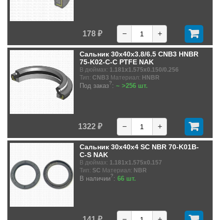
178 ₽
−
+
Сальник 30x40x3.8/6.5 CNB3 HNBR
75-K02-C-C PTFE NAK
В дюймах:
1.181x1.575x0.150/0.256
Тип:
CNB3
Материал:
HNBR
?
Под заказ
:
~ >256 шт.
1322 ₽
−
+
Сальник 30x40x4 SC NBR 70-K01B-
C-S NAK
В дюймах:
1.181x1.575x0.157
Тип:
SC
Материал:
NBR
?
В наличии
:
66 шт.
141 ₽
−
+