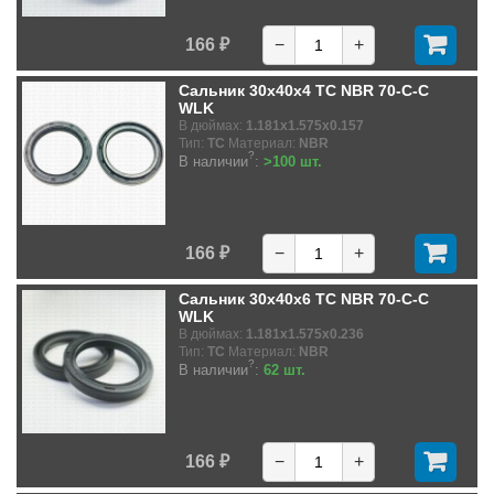
166 ₽
−
+
Сальник 30x40x4 TC NBR 70-C-C
WLK
В дюймах:
1.181x1.575x0.157
Тип:
TC
Материал:
NBR
?
В наличии
:
>100 шт.
166 ₽
−
+
Сальник 30x40x6 TC NBR 70-C-C
WLK
В дюймах:
1.181x1.575x0.236
Тип:
TC
Материал:
NBR
?
В наличии
:
62 шт.
166 ₽
−
+