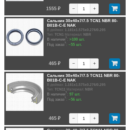
1555 ₽
−
+
Сальник 30x40x7/7.5 TCN1 NBR 80-
B01B-C-E NAK
В дюймах:
1.181x1.575x0.276/0.295
Тип:
TCN1
Материал:
NBR
?
В наличии
:
>100 шт.
?
Под заказ
:
~55 шт.
465 ₽
−
+
Сальник 30x40x7/7.5 TCN11 NBR 80-
B01B-C-E NAK
В дюймах:
1.181x1.575x0.276/0.295
Тип:
TCN11
Материал:
NBR
?
В наличии
:
97 шт.
?
Под заказ
:
~56 шт.
465 ₽
−
+