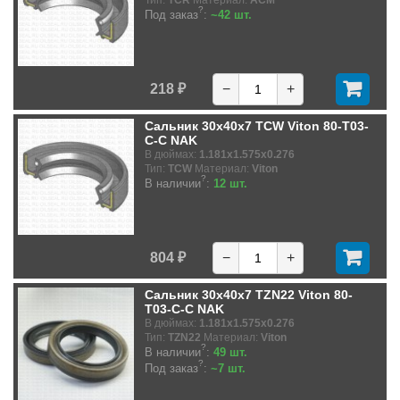
Тип:
TCR
Материал:
ACM
?
Под заказ
:
~42 шт.
218 ₽
−
+
Сальник 30x40x7 TCW Viton 80-T03-
C-C NAK
В дюймах:
1.181x1.575x0.276
Тип:
TCW
Материал:
Viton
?
В наличии
:
12 шт.
804 ₽
−
+
Сальник 30x40x7 TZN22 Viton 80-
T03-C-C NAK
В дюймах:
1.181x1.575x0.276
Тип:
TZN22
Материал:
Viton
?
В наличии
:
49 шт.
?
Под заказ
:
~7 шт.