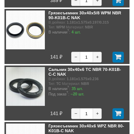
389 ₽
−
+
Грязесъемник 30x40x5/8 WPM NBR
90-K01B-C NAK
В дюймах:
1.181x1.575x0.197/0.315
Тип:
WPM
Материал:
NBR
?
В наличии
:
4 шт.
141 ₽
−
+
Сальник 30x40x6 TC NBR 70-K01B-
C-C NAK
В дюймах:
1.181x1.575x0.236
Тип:
TC
Материал:
NBR
?
В наличии
:
35 шт.
?
Под заказ
:
~20 шт.
141 ₽
−
+
Грязесъемник 30x40x6 WPZ NBR 80-
K01B-C NAK