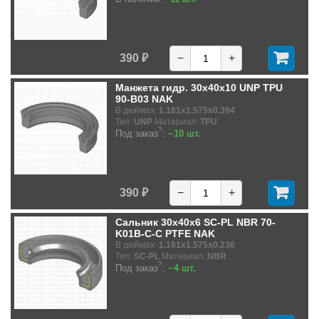
390 ₽
−
+
Манжета гидр. 30x40x10 UNP TPU
90-B03 NAK
В дюймах:
1.181x1.575x0.394
Тип:
UNP
Материал:
TPU
?
Под заказ
:
~10 шт.
390 ₽
−
+
Сальник 30x40x6 SC-PL NBR 70-
K01B-C-C PTFE NAK
В дюймах:
1.181x1.575x0.236
Тип:
SC-PL
Материал:
NBR
?
Под заказ
:
~4 шт.