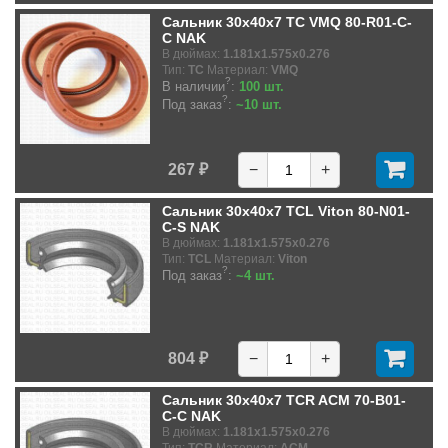
Сальник 30x40x7 TC VMQ 80-R01-C-
C NAK
В дюймах:
1.181x1.575x0.276
Тип:
TC
Материал:
VMQ
?
В наличии
:
100 шт.
?
Под заказ
:
~10 шт.
267 ₽
−
+
Сальник 30x40x7 TCL Viton 80-N01-
C-S NAK
В дюймах:
1.181x1.575x0.276
Тип:
TCL
Материал:
Viton
?
Под заказ
:
~4 шт.
804 ₽
−
+
Сальник 30x40x7 TCR ACM 70-B01-
C-C NAK
В дюймах:
1.181x1.575x0.276