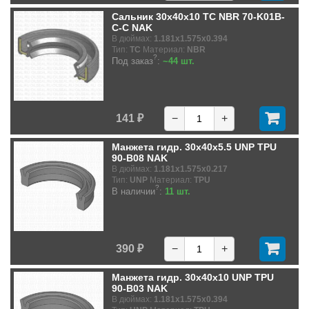
Сальник 30x40x10 TC NBR 70-K01B-
C-C NAK
В дюймах:
1.181x1.575x0.394
Тип:
TC
Материал:
NBR
?
Под заказ
:
~44 шт.
141 ₽
−
+
Манжета гидр. 30x40x5.5 UNP TPU
90-B08 NAK
В дюймах:
1.181x1.575x0.217
Тип:
UNP
Материал:
TPU
?
В наличии
:
11 шт.
390 ₽
−
+
Манжета гидр. 30x40x10 UNP TPU
90-B03 NAK
В дюймах:
1.181x1.575x0.394