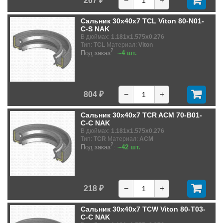
267 ₽
−
+
Сальник 30x40x7 TCL Viton 80-N01-
C-S NAK
В дюймах:
1.181x1.575x0.276
Тип:
TCL
Материал:
Viton
?
Под заказ
:
~4 шт.
804 ₽
−
+
Сальник 30x40x7 TCR ACM 70-B01-
C-C NAK
В дюймах:
1.181x1.575x0.276
Тип:
TCR
Материал:
ACM
?
Под заказ
:
~42 шт.
218 ₽
−
+
Сальник 30x40x7 TCW Viton 80-T03-
C-C NAK