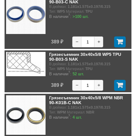
90-B03-C NAK
В дюймах:
1.181x1.575x0.197/0.315
Тип:
WP5
Материал:
TPU
?
В наличии
:
>100 шт.
389 ₽
−
+
Грязесъемник 30x40x5/8 WP5 TPU
90-B03-S NAK
В дюймах:
1.181x1.575x0.197/0.315
Тип:
WP5
Материал:
TPU
?
В наличии
:
52 шт.
389 ₽
−
+
Грязесъемник 30x40x5/8 WPM NBR
90-K01B-C NAK
В дюймах:
1.181x1.575x0.197/0.315
Тип:
WPM
Материал:
NBR
?
В наличии
:
4 шт.