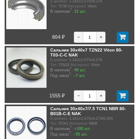
В дюймах:
1.181x1.575x0.276
Тип:
TCW
Материал:
Viton
?
В наличии
:
12 шт.
804 ₽
−
+
Сальник 30x40x7 TZN22 Viton 80-
T03-C-C NAK
В дюймах:
1.181x1.575x0.276
Тип:
TZN22
Материал:
Viton
?
В наличии
:
49 шт.
?
Под заказ
:
~7 шт.
1555 ₽
−
+
Сальник 30x40x7/7.5 TCN1 NBR 80-
B01B-C-E NAK
В дюймах:
1.181x1.575x0.276/0.295
Тип:
TCN1
Материал:
NBR
?
В наличии
:
>100 шт.
?
Под заказ
:
~55 шт.