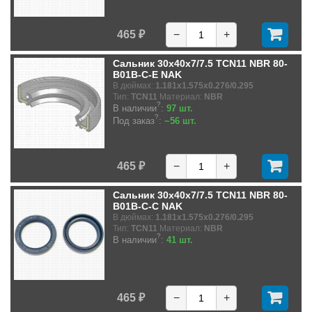
465 ₽
−
+
Сальник 30x40x7/7.5 TCN11 NBR 80-
B01B-C-E NAK
В дюймах:
1.181x1.575x0.276/0.295
Тип:
TCN11
Материал:
NBR
?
В наличии
:
97 шт.
?
Под заказ
:
~56 шт.
465 ₽
−
+
Сальник 30x40x7/7.5 TCN11 NBR 80-
B01B-C-C NAK
В дюймах:
1.181x1.575x0.276/0.295
Тип:
TCN11
Материал:
NBR
?
В наличии
:
41 шт.
465 ₽
−
+