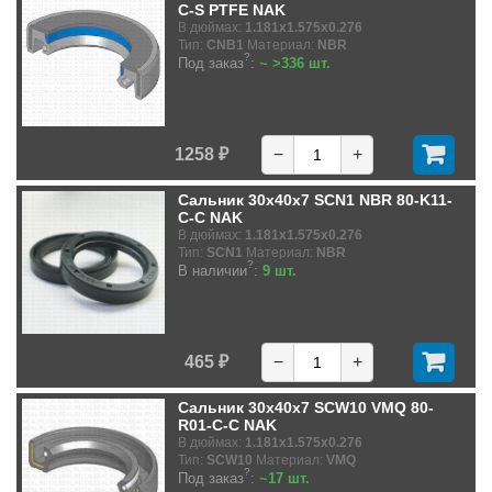
C-S PTFE NAK
В дюймах:
1.181x1.575x0.276
Тип:
CNB1
Материал:
NBR
?
Под заказ
:
~ >336 шт.
1258 ₽
−
+
Сальник 30x40x7 SCN1 NBR 80-K11-
C-C NAK
В дюймах:
1.181x1.575x0.276
Тип:
SCN1
Материал:
NBR
?
В наличии
:
9 шт.
465 ₽
−
+
Сальник 30x40x7 SCW10 VMQ 80-
R01-C-C NAK
В дюймах:
1.181x1.575x0.276
Тип:
SCW10
Материал:
VMQ
?
Под заказ
:
~17 шт.