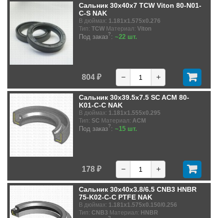
Сальник 30x40x7 TCW Viton 80-N01-
C-S NAK
В дюймах:
1.181x1.575x0.276
Тип:
TCW
Материал:
Viton
?
Под заказ
:
~22 шт.
804 ₽
−
+
Сальник 30x39.5x7.5 SC ACM 80-
K01-C-C NAK
В дюймах:
1.181x1.555x0.295
Тип:
SC
Материал:
ACM
?
Под заказ
:
~15 шт.
178 ₽
−
+
Сальник 30x40x3.8/6.5 CNB3 HNBR
75-K02-C-C PTFE NAK
В дюймах:
1.181x1.575x0.150/0.256
Тип:
CNB3
Материал:
HNBR
?