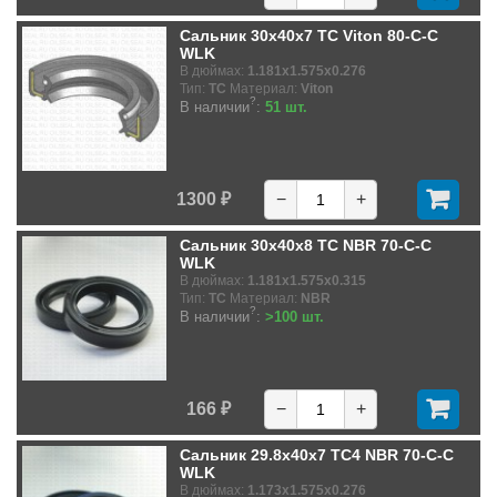
Сальник 30x40x7 TC Viton 80-C-C
WLK
В дюймах:
1.181x1.575x0.276
Тип:
TC
Материал:
Viton
?
В наличии
:
51 шт.
1300 ₽
−
+
Сальник 30x40x8 TC NBR 70-C-C
WLK
В дюймах:
1.181x1.575x0.315
Тип:
TC
Материал:
NBR
?
В наличии
:
>100 шт.
166 ₽
−
+
Сальник 29.8x40x7 TC4 NBR 70-C-C
WLK
В дюймах:
1.173x1.575x0.276