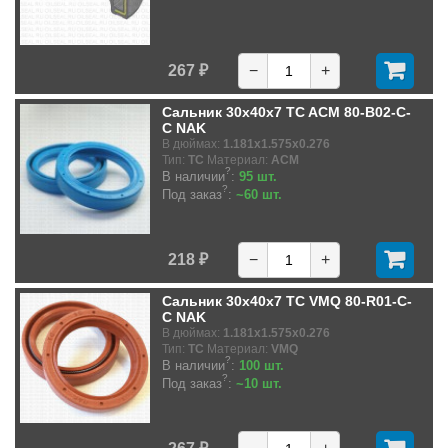
267 ₽
−
+
Сальник 30x40x7 TC ACM 80-B02-C-
C NAK
В дюймах:
1.181x1.575x0.276
Тип:
TC
Материал:
ACM
?
В наличии
:
95 шт.
?
Под заказ
:
~60 шт.
218 ₽
−
+
Сальник 30x40x7 TC VMQ 80-R01-C-
C NAK
В дюймах:
1.181x1.575x0.276
Тип:
TC
Материал:
VMQ
?
В наличии
:
100 шт.
?
Под заказ
:
~10 шт.