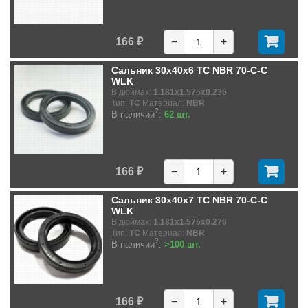
166 ₽
−
+
Сальник 30x40x6 TC NBR 70-C-C
WLK
В дюймах:
1.181x1.575x0.236
Тип:
TC
Материал:
NBR
?
В наличии
:
62 шт.
166 ₽
−
+
Сальник 30x40x7 TC NBR 70-C-C
WLK
В дюймах:
1.181x1.575x0.276
Тип:
TC
Материал:
NBR
?
В наличии
:
>100 шт.
166 ₽
−
+