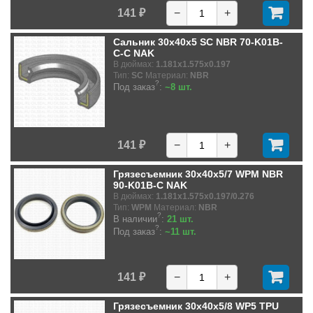
141 ₽
−
+
Сальник 30x40x5 SC NBR 70-K01B-
C-C NAK
В дюймах:
1.181x1.575x0.197
Тип:
SC
Материал:
NBR
?
Под заказ
:
~8 шт.
141 ₽
−
+
Грязесъемник 30x40x5/7 WPM NBR
90-K01B-C NAK
В дюймах:
1.181x1.575x0.197/0.276
Тип:
WPM
Материал:
NBR
?
В наличии
:
21 шт.
?
Под заказ
:
~11 шт.
141 ₽
−
+
Грязесъемник 30x40x5/8 WP5 TPU