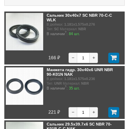
Сальник 30x40x7 SC NBR 70-C-C
WLK
В дюймах:
1.181x1.575x0.276
Тип:
SC
Материал:
NBR
?
В наличии
:
84 шт.
166 ₽
−
+
Манжета гидр. 30x40x6 UNR NBR
90-K01N NAK
В дюймах:
1.181x1.575x0.236
Тип:
UNR
Материал:
NBR
?
В наличии
:
35 шт.
221 ₽
−
+
Сальник 29.5x39.7x6 SC NBR 70-
K01B-C-C NAK