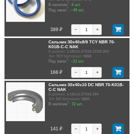
?
В наличии
:
6 шт.
?
Под заказ
:
~49 шт.
389 ₽
−
+
Сальник 30x40x8/9 TCY NBR 70-
K01B-C-C NAK
В дюймах:
1.181x1.575x0.315/0.354
Тип:
TCY
Материал:
NBR
?
Под заказ
:
~21 шт.
166 ₽
−
+
Сальник 30x40x10 DC NBR 70-K01B-
C-C NAK
В дюймах:
1.181x1.575x0.394
Тип:
DC
Материал:
NBR
?
В наличии
:
72 шт.
141 ₽
−
+