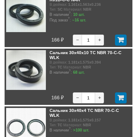
В дюймах:
1.161x1.563x0.236
Тип:
SC
Материал:
NBR
?
В наличии
:
10 шт.
?
Под заказ
:
~16 шт.
166 ₽
−
+
Сальник 30x40x10 TC NBR 70-C-C
WLK
В дюймах:
1.181x1.575x0.394
Тип:
TC
Материал:
NBR
?
В наличии
:
68 шт.
166 ₽
−
+
Сальник 30x40x4 TC NBR 70-C-C
WLK
В дюймах:
1.181x1.575x0.157
Тип:
TC
Материал:
NBR
?
В наличии
:
>100 шт.