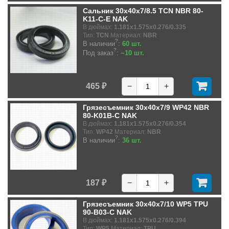
Сальник 30x40x7/8.5 TCN NBR 80-
K11-C-E NAK
В дюймах:
1.181x1.575x0.276/0.335
Тип:
TCN
Материал:
NBR
?
В наличии
:
60 шт.
?
Под заказ
:
~10 шт.
465 ₽
−
+
Грязесъемник 30x40x7/9 WP42 NBR
80-K01B-C NAK
В дюймах:
1.181x1.575x0.276/0.354
Тип:
WP42
Материал:
NBR
?
В наличии
:
36 шт.
187 ₽
−
+
Грязесъемник 30x40x7/10 WP5 TPU
90-B03-C NAK
В дюймах:
1.181x1.575x0.276/0.394
Тип:
WP5
Материал:
TPU