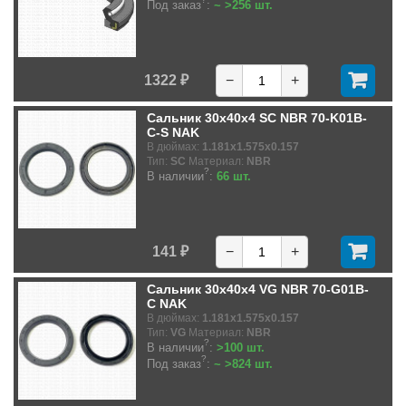
Под заказ
:
~ >256 шт.
1322 ₽
−
+
Сальник 30x40x4 SC NBR 70-K01B-
C-S NAK
В дюймах:
1.181x1.575x0.157
Тип:
SC
Материал:
NBR
?
В наличии
:
66 шт.
141 ₽
−
+
Сальник 30x40x4 VG NBR 70-G01B-
C NAK
В дюймах:
1.181x1.575x0.157
Тип:
VG
Материал:
NBR
?
В наличии
:
>100 шт.
?
Под заказ
:
~ >824 шт.