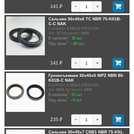
141 ₽
−
+
Сальник 30x40x6 TC NBR 70-K01B-
C-C NAK
В дюймах:
1.181x1.575x0.236
Тип:
TC
Материал:
NBR
?
В наличии
:
35 шт.
?
Под заказ
:
~20 шт.
141 ₽
−
+
Грязесъемник 30x40x6 WPZ NBR 80-
K01B-C NAK
В дюймах:
1.181x1.575x0.236
Тип:
WPZ
Материал:
NBR
?
В наличии
:
53 шт.
?
Под заказ
:
~5 шт.
235 ₽
−
+
Сальник 30x40x7 CNB1 NBR 75-K91-