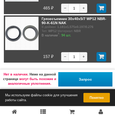
465 ₽
−
+
Грязесъемник 30x40x5/7 WP12 NBR-
90-K-61N NAK
В дюймах:
1.181x1.575x0.197/0.276
Тип:
WP12
Материал:
NBR
?
В наличии
:
94 шт.
157 ₽
−
+
Нет в наличии.
Ниже на данной
странице
могут быть похожие и
Запрос
аналогичные уплотнения.
Мы используем файлы cookie для улучшения
Понятно
работы сайта.