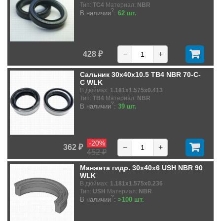
Тип:
TC4
Материал:
NBR
?
В наличии
:
62 шт.
428 ₽
−
+
Сальник 30x40x10.5 TB4 NBR 70-C-
C WLK
В дюймах:
1.181x1.575x0.413
Тип:
TB4
Материал:
NBR
?
В наличии
:
39 шт.
-20%
362 ₽
−
+
452 ₽
Манжета гидр. 30x40x6 USH NBR 90
WLK
В дюймах:
1.181x1.575x0.236
Тип:
USH
Материал:
NBR
?
В наличии
:
>100 шт.