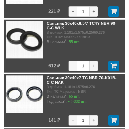
221 ₽
−
+
Сальник 30x40x6.5/7 TC4Y NBR 90-
C-C WLK
В дюймах:
1.181x1.575x0.256/0.276
Тип:
TC4Y
Материал:
NBR
?
В наличии
:
55 шт.
612 ₽
−
+
Сальник 30x40x7 TC NBR 70-K01B-
C-C NAK
В дюймах:
1.181x1.575x0.276
Тип:
TC
Материал:
NBR
?
В наличии
:
65 шт.
?
Под заказ
:
~ >332 шт.
141 ₽
−
+