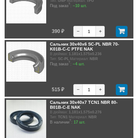
Тип:
UNP
Материал:
TPU
?
Под заказ
:
~10 шт.
390 ₽
−
+
Сальник 30x40x6 SC-PL NBR 70-
K01B-C-C PTFE NAK
В дюймах:
1.181x1.575x0.236
Тип:
SC-PL
Материал:
NBR
?
Под заказ
:
~4 шт.
515 ₽
−
+
Сальник 30x40x7 TCN1 NBR 80-
B01B-C-E NAK
В дюймах:
1.181x1.575x0.276
Тип:
TCN1
Материал:
NBR
?
В наличии
:
17 шт.