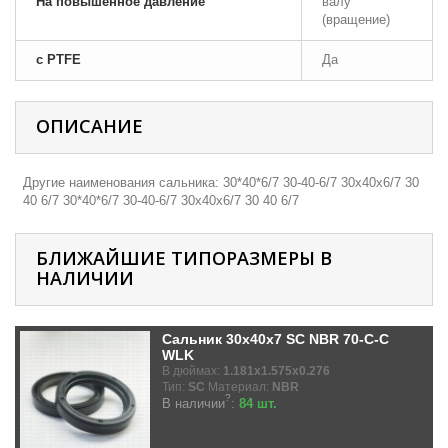
На повышенное давление
валу
(вращение)
с PTFE
Да
ОПИСАНИЕ
Другие наименования сальника: 30*40*6/7 30-40-6/7 30х40х6/7 30
40 6/7 30*40*6/7 30-40-6/7 30х40х6/7 30 40 6/7
БЛИЖАЙШИЕ ТИПОРАЗМЕРЫ В
НАЛИЧИИ
Сальник 30x40x7 SC NBR 70-C-C
WLK
В дюймах:
1.181x1.575x0.276
Тип:
SC
Материал:
NBR
?
В наличии
:
84 шт.