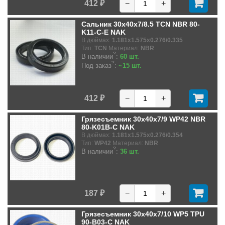
412 ₽
−
+
Сальник 30x40x7/8.5 TCN NBR 80-
K11-C-E NAK
В дюймах:
1.181x1.575x0.276/0.335
Тип:
TCN
Материал:
NBR
?
В наличии
:
60 шт.
?
Под заказ
:
~15 шт.
412 ₽
−
+
Грязесъемник 30x40x7/9 WP42 NBR
80-K01B-C NAK
В дюймах:
1.181x1.575x0.276/0.354
Тип:
WP42
Материал:
NBR
?
В наличии
:
36 шт.
187 ₽
−
+
Грязесъемник 30x40x7/10 WP5 TPU
90-B03-C NAK