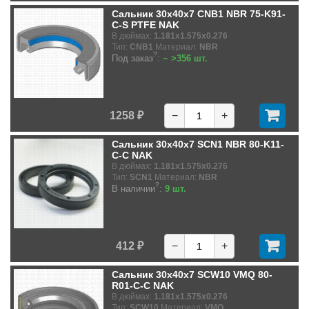
Сальник 30x40x7 CNB1 NBR 75-K91-
C-S PTFE NAK
В дюймах:
1.181x1.575x0.276
Тип:
CNB1
Материал:
NBR
?
Под заказ
:
~ >356 шт.
1258 ₽
−
+
Сальник 30x40x7 SCN1 NBR 80-K11-
C-C NAK
В дюймах:
1.181x1.575x0.276
Тип:
SCN1
Материал:
NBR
?
В наличии
:
9 шт.
412 ₽
−
+
Сальник 30x40x7 SCW10 VMQ 80-
R01-C-C NAK
В дюймах:
1.181x1.575x0.276
Тип:
SCW10
Материал:
VMQ