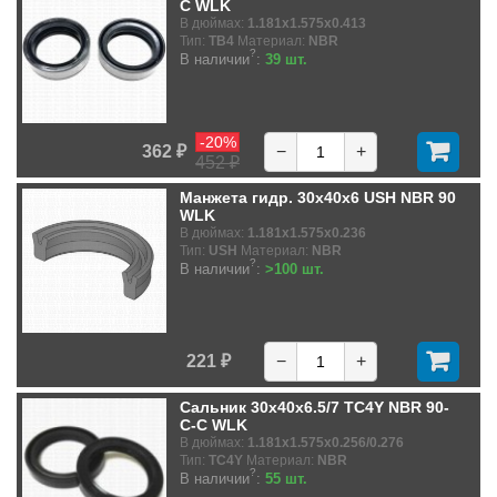
C WLK
В дюймах:
1.181x1.575x0.413
Тип:
TB4
Материал:
NBR
?
В наличии
:
39 шт.
-20%
362 ₽
−
+
452 ₽
Манжета гидр. 30x40x6 USH NBR 90
WLK
В дюймах:
1.181x1.575x0.236
Тип:
USH
Материал:
NBR
?
В наличии
:
>100 шт.
221 ₽
−
+
Сальник 30x40x6.5/7 TC4Y NBR 90-
C-C WLK
В дюймах:
1.181x1.575x0.256/0.276
Тип:
TC4Y
Материал:
NBR
?
В наличии
:
55 шт.