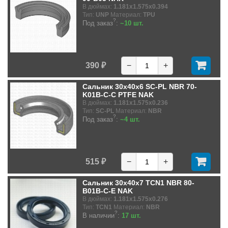
В дюймах:
1.181x1.575x0.394
Тип:
UNP
Материал:
TPU
?
Под заказ
:
~10 шт.
390 ₽
−
+
Сальник 30x40x6 SC-PL NBR 70-
K01B-C-C PTFE NAK
В дюймах:
1.181x1.575x0.236
Тип:
SC-PL
Материал:
NBR
?
Под заказ
:
~4 шт.
515 ₽
−
+
Сальник 30x40x7 TCN1 NBR 80-
B01B-C-E NAK
В дюймах:
1.181x1.575x0.276
Тип:
TCN1
Материал:
NBR
?
В наличии
:
17 шт.