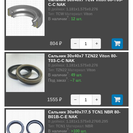
C-C NAK
В дюймах:
1.181x1.575x0.276
Тип:
TCW
Материал:
Viton
?
В наличии
:
12 шт.
804 ₽
−
+
Сальник 30x40x7 TZN22 Viton 80-
T03-C-C NAK
В дюймах:
1.181x1.575x0.276
Тип:
TZN22
Материал:
Viton
?
В наличии
:
49 шт.
?
Под заказ
:
~7 шт.
1555 ₽
−
+
Сальник 30x40x7/7.5 TCN1 NBR 80-
B01B-C-E NAK
В дюймах:
1.181x1.575x0.276/0.295
Тип:
TCN1
Материал:
NBR
?
В наличии
:
>100 шт.