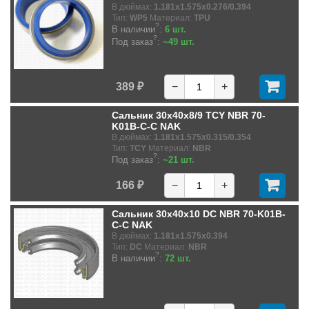
В дюймах:
1.181x1.575x0.276/0.394
Тип:
WP5
Материал:
TPU
?
В наличии
:
6 шт.
?
Под заказ
:
~49 шт.
389 ₽
−
+
Сальник 30x40x8/9 TCY NBR 70-
K01B-C-C NAK
В дюймах:
1.181x1.575x0.315/0.354
Тип:
TCY
Материал:
NBR
?
Под заказ
:
~21 шт.
166 ₽
−
+
Сальник 30x40x10 DC NBR 70-K01B-
C-C NAK
В дюймах:
1.181x1.575x0.394
Тип:
DC
Материал:
NBR
?
В наличии
:
72 шт.