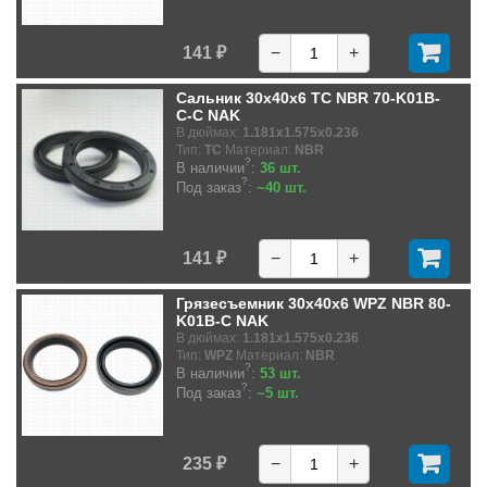
141 ₽
−
+
Сальник 30x40x6 TC NBR 70-K01B-
C-C NAK
В дюймах:
1.181x1.575x0.236
Тип:
TC
Материал:
NBR
?
В наличии
:
36 шт.
?
Под заказ
:
~40 шт.
141 ₽
−
+
Грязесъемник 30x40x6 WPZ NBR 80-
K01B-C NAK
В дюймах:
1.181x1.575x0.236
Тип:
WPZ
Материал:
NBR
?
В наличии
:
53 шт.
?
Под заказ
:
~5 шт.
235 ₽
−
+