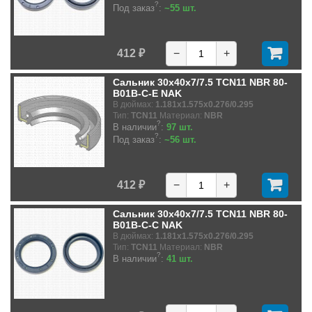
?
Под заказ
:
~55 шт.
412 ₽
−
+
Сальник 30x40x7/7.5 TCN11 NBR 80-
B01B-C-E NAK
В дюймах:
1.181x1.575x0.276/0.295
Тип:
TCN11
Материал:
NBR
?
В наличии
:
97 шт.
?
Под заказ
:
~56 шт.
412 ₽
−
+
Сальник 30x40x7/7.5 TCN11 NBR 80-
B01B-C-C NAK
В дюймах:
1.181x1.575x0.276/0.295
Тип:
TCN11
Материал:
NBR
?
В наличии
:
41 шт.