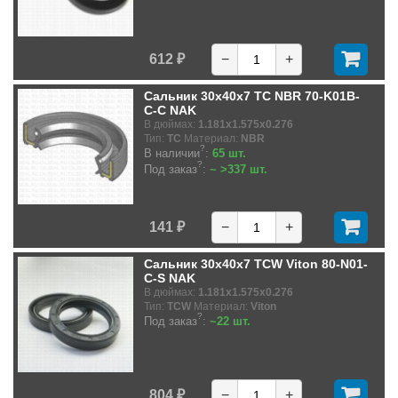
612 ₽
−
+
Сальник 30x40x7 TC NBR 70-K01B-
C-C NAK
В дюймах:
1.181x1.575x0.276
Тип:
TC
Материал:
NBR
?
В наличии
:
65 шт.
?
Под заказ
:
~ >337 шт.
141 ₽
−
+
Сальник 30x40x7 TCW Viton 80-N01-
C-S NAK
В дюймах:
1.181x1.575x0.276
Тип:
TCW
Материал:
Viton
?
Под заказ
:
~22 шт.
804 ₽
−
+