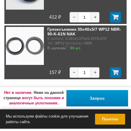
412 ₽
−
+
Грязесъемник 30x40x5/7 WP12 NBR-
90-K-61N NAK
В дюймах:
1.181x1.575x0.197/0.276
Тип:
WP12
Материал:
NBR
?
В наличии
:
94 шт.
157 ₽
−
+
Нет в наличии.
Ниже на данной
странице
могут быть похожие и
Запрос
аналогичные уплотнения.
Мы используем файлы cookie для улучшения
Понятно
работы сайта.