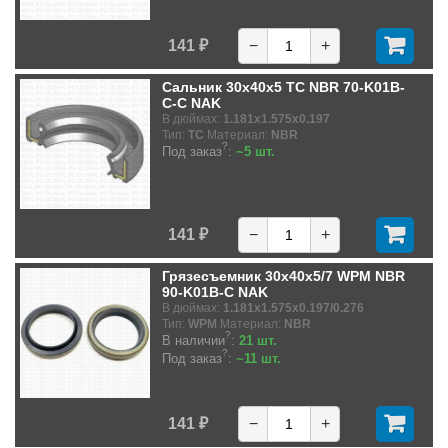
141 ₽
−
+
Сальник 30x40x5 TC NBR 70-K01B-
C-C NAK
В дюймах:
1.181x1.575x0.197
Тип:
TC
Материал:
NBR
?
Под заказ
:
~5 шт.
141 ₽
−
+
Грязесъемник 30x40x5/7 WPM NBR
90-K01B-C NAK
В дюймах:
1.181x1.575x0.197/0.276
Тип:
WPM
Материал:
NBR
?
В наличии
:
21 шт.
?
Под заказ
:
~11 шт.
141 ₽
−
+