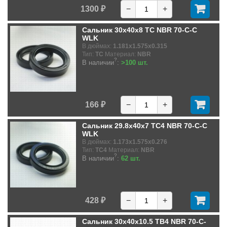
1300 ₽
−
+
Сальник 30x40x8 TC NBR 70-C-C
WLK
В дюймах:
1.181x1.575x0.315
Тип:
TC
Материал:
NBR
?
В наличии
:
>100 шт.
166 ₽
−
+
Сальник 29.8x40x7 TC4 NBR 70-C-C
WLK
В дюймах:
1.173x1.575x0.276
Тип:
TC4
Материал:
NBR
?
В наличии
:
62 шт.
428 ₽
−
+
Сальник 30x40x10.5 TB4 NBR 70-C-