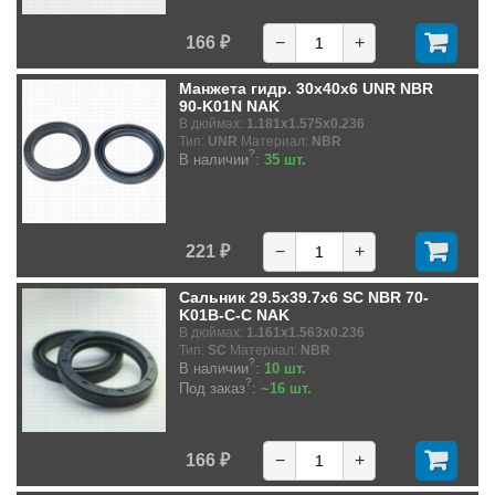
166 ₽
−
+
Манжета гидр. 30x40x6 UNR NBR
90-K01N NAK
В дюймах:
1.181x1.575x0.236
Тип:
UNR
Материал:
NBR
?
В наличии
:
35 шт.
221 ₽
−
+
Сальник 29.5x39.7x6 SC NBR 70-
K01B-C-C NAK
В дюймах:
1.161x1.563x0.236
Тип:
SC
Материал:
NBR
?
В наличии
:
10 шт.
?
Под заказ
:
~16 шт.
166 ₽
−
+