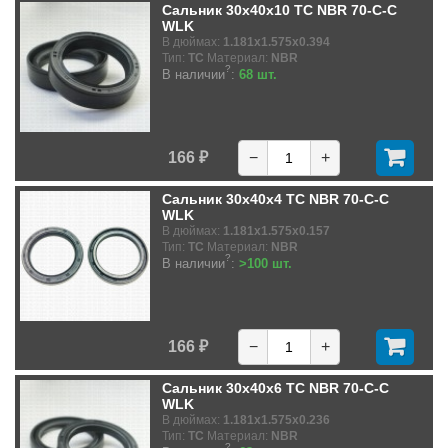
Сальник 30x40x10 TC NBR 70-C-C
WLK
В дюймах:
1.181x1.575x0.394
Тип:
TC
Материал:
NBR
?
В наличии
:
68 шт.
166 ₽
−
+
Сальник 30x40x4 TC NBR 70-C-C
WLK
В дюймах:
1.181x1.575x0.157
Тип:
TC
Материал:
NBR
?
В наличии
:
>100 шт.
166 ₽
−
+
Сальник 30x40x6 TC NBR 70-C-C
WLK
В дюймах:
1.181x1.575x0.236
Тип:
TC
Материал:
NBR
?