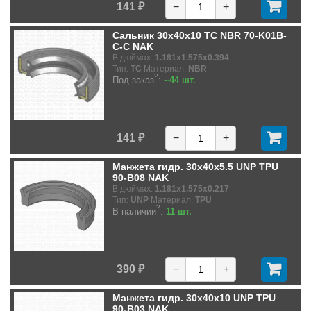
141 ₽
−
+
Сальник 30x40x10 TC NBR 70-K01B-
C-C NAK
В дюймах:
1.181x1.575x0.394
Тип:
TC
Материал:
NBR
?
Под заказ
:
~44 шт.
141 ₽
−
+
Манжета гидр. 30x40x5.5 UNP TPU
90-B08 NAK
В дюймах:
1.181x1.575x0.217
Тип:
UNP
Материал:
TPU
?
В наличии
:
11 шт.
390 ₽
−
+
Манжета гидр. 30x40x10 UNP TPU
90-B03 NAK