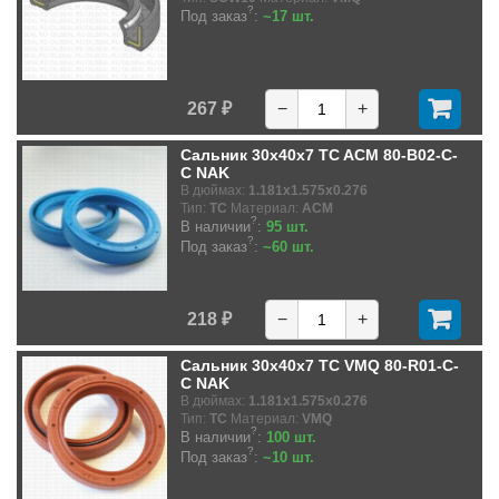
?
Под заказ
:
~17 шт.
267 ₽
−
+
Сальник 30x40x7 TC ACM 80-B02-C-
C NAK
В дюймах:
1.181x1.575x0.276
Тип:
TC
Материал:
ACM
?
В наличии
:
95 шт.
?
Под заказ
:
~60 шт.
218 ₽
−
+
Сальник 30x40x7 TC VMQ 80-R01-C-
C NAK
В дюймах:
1.181x1.575x0.276
Тип:
TC
Материал:
VMQ
?
В наличии
:
100 шт.
?
Под заказ
:
~10 шт.