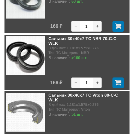
В наличии
:
63 шт.
166 ₽
−
+
Сальник 30x40x7 TC NBR 70-C-C
WLK
В дюймах:
1.181x1.575x0.276
Тип:
TC
Материал:
NBR
?
В наличии
:
>100 шт.
166 ₽
−
+
Сальник 30x40x7 TC Viton 80-C-C
WLK
В дюймах:
1.181x1.575x0.276
Тип:
TC
Материал:
Viton
?
В наличии
:
51 шт.