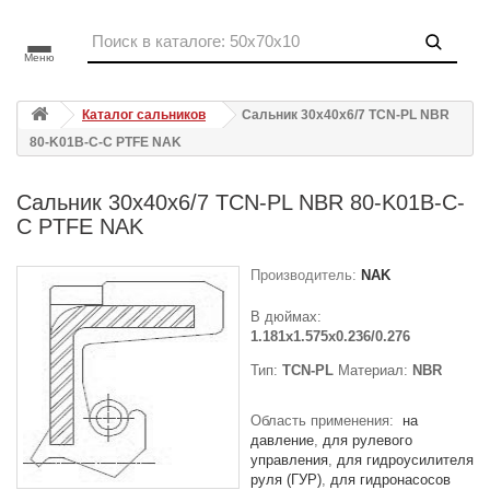
Меню
Каталог сальников
Сальник 30x40x6/7 TCN-PL NBR
80-K01B-C-C PTFE NAK
Сальник 30x40x6/7 TCN-PL NBR 80-K01B-C-
C PTFE NAK
Производитель:
NAK
В дюймах:
1.181x1.575x0.236/0.276
Тип:
TCN-PL
Материал:
NBR
Область применения:
на
давление
для рулевого
управления
для гидроусилителя
руля (ГУР)
для гидронасосов