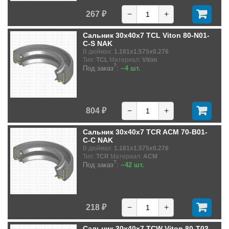
267 ₽
−
+
Сальник 30x40x7 TCL Viton 80-N01-
C-S NAK
В дюймах:
1.181x1.575x0.276
Тип:
TCL
Материал:
Viton
?
Под заказ
:
~4 шт.
804 ₽
−
+
Сальник 30x40x7 TCR ACM 70-B01-
C-C NAK
В дюймах:
1.181x1.575x0.276
Тип:
TCR
Материал:
ACM
?
Под заказ
:
~42 шт.
218 ₽
−
+
Сальник 30x40x7 TCW Viton 80-T03-