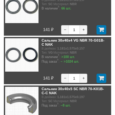
В дюймах:
1.181x1.575x0.157
Тип:
SC
Материал:
NBR
?
В наличии
:
66 шт.
141 ₽
−
+
Сальник 30x40x4 VG NBR 70-G01B-
C NAK
В дюймах:
1.181x1.575x0.157
Тип:
VG
Материал:
NBR
?
В наличии
:
>100 шт.
?
Под заказ
:
~ >1024 шт.
141 ₽
−
+
Сальник 30x40x5 SC NBR 70-K01B-
C-C NAK
В дюймах:
1.181x1.575x0.197
Тип:
SC
Материал:
NBR
?
Под заказ
:
~8 шт.