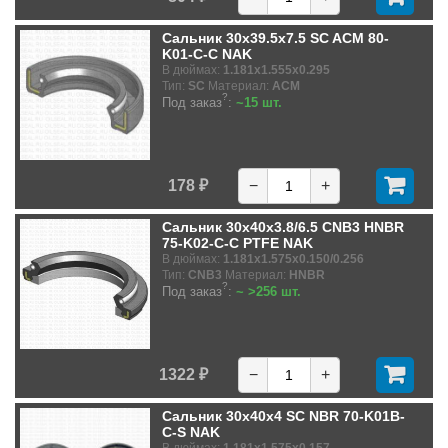
Сальник 30x39.5x7.5 SC ACM 80-
K01-C-C NAK
В дюймах:
1.181x1.555x0.295
Тип:
SC
Материал:
ACM
?
Под заказ
:
~15 шт.
178 ₽
−
+
Сальник 30x40x3.8/6.5 CNB3 HNBR
75-K02-C-C PTFE NAK
В дюймах:
1.181x1.575x0.150/0.256
Тип:
CNB3
Материал:
HNBR
?
Под заказ
:
~ >256 шт.
1322 ₽
−
+
Сальник 30x40x4 SC NBR 70-K01B-
C-S NAK