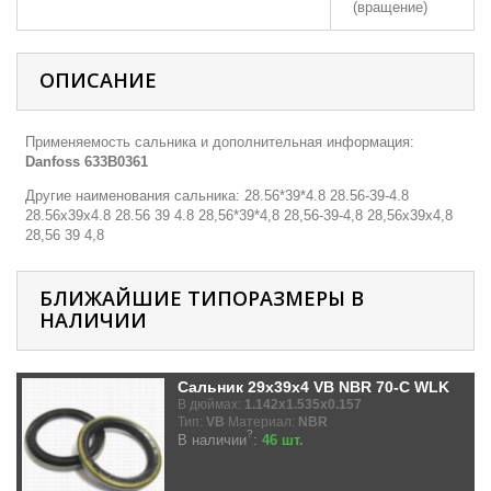
(вращение)
ОПИСАНИЕ
Применяемость сальника и дополнительная информация:
Danfoss
633B0361
Другие наименования сальника: 28.56*39*4.8 28.56-39-4.8
28.56х39х4.8 28.56 39 4.8 28,56*39*4,8 28,56-39-4,8 28,56х39х4,8
28,56 39 4,8
БЛИЖАЙШИЕ ТИПОРАЗМЕРЫ В
НАЛИЧИИ
Сальник 29x39x4 VB NBR 70-C WLK
В дюймах:
1.142x1.535x0.157
Тип:
VB
Материал:
NBR
?
В наличии
:
46 шт.