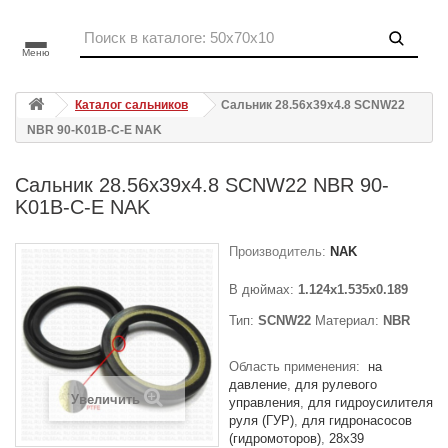
Меню
Каталог сальников
Сальник 28.56x39x4.8 SCNW22
NBR 90-K01B-C-E NAK
Сальник 28.56x39x4.8 SCNW22 NBR 90-
K01B-C-E NAK
Производитель:
NAK
В дюймах:
1.124x1.535x0.189
Тип:
SCNW22
Материал:
NBR
Область применения:
на
давление
для рулевого
Увеличить
управления
для гидроусилителя
руля (ГУР)
для гидронасосов
(гидромоторов)
28x39