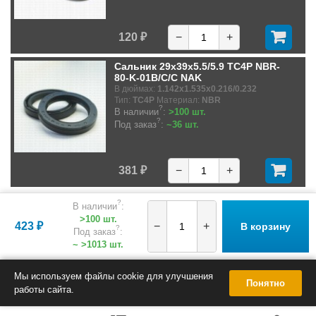
120 ₽
−
+
Сальник 29x39x5.5/5.9 TC4P NBR-
80-K-01B/C/C NAK
В дюймах:
1.142x1.535x0.216/0.232
Тип:
TC4P
Материал:
NBR
?
В наличии
:
>100 шт.
?
Под заказ
:
~36 шт.
381 ₽
−
+
?
В наличии
:
>100 шт.
423 ₽
−
+
В корзину
?
Под заказ
:
~ >1013 шт.
Мы используем файлы cookie для улучшения
Понятно
работы сайта.