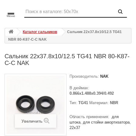
Меню
Каталог сальников
Сальник 22x37.8x10/12.5 TG41
NBR 80-K87-C-C NAK
Сальник 22x37.8x10/12.5 TG41 NBR 80-K87-
C-C NAK
Производитель:
NAK
В дюймах:
0.866x1.488x0.394/0.492
Тип:
TG41
Материал:
NBR
Область применения:
для
Увеличить
штока
для стойки амортизатора
22x37