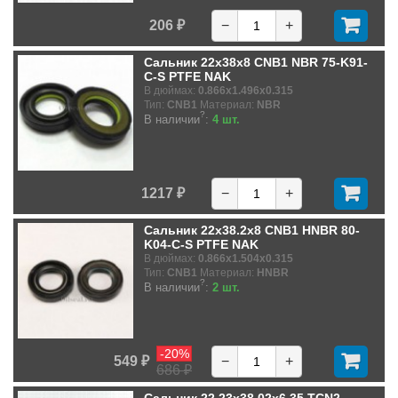
206 ₽
−
+
Сальник 22x38x8 CNB1 NBR 75-K91-
C-S PTFE NAK
В дюймах:
0.866x1.496x0.315
Тип:
CNB1
Материал:
NBR
?
В наличии
:
4 шт.
1217 ₽
−
+
Сальник 22x38.2x8 CNB1 HNBR 80-
K04-C-S PTFE NAK
В дюймах:
0.866x1.504x0.315
Тип:
CNB1
Материал:
HNBR
?
В наличии
:
2 шт.
-20%
549 ₽
−
+
686 ₽