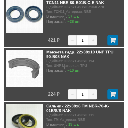
TCN11 NBR 80-B01B-C-E NAK
В дюймах:
0.875x1.497x0.250/0.270
Тип:
TCN11
Материал:
NBR
?
В наличии
:
57 шт.
?
Под заказ
:
~28 шт.
421 ₽
−
+
Манжета гидр. 22x38x10 UNP TPU
90-B08 NAK
В дюймах:
0.866x1.496x0.394
Тип:
UNP
Материал:
TPU
?
Под заказ
:
~10 шт.
224 ₽
−
+
Сальник 22x38x8 TM NBR-70-K-
01B/S/S NAK
В дюймах:
0.866x1.496x0.315
Тип:
TM
Материал:
NBR
?
В наличии
:
19 шт.
?