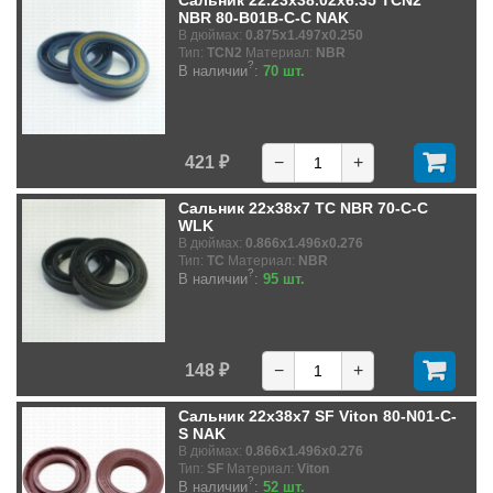
Сальник 22.23x38.02x6.35 TCN2
NBR 80-B01B-C-C NAK
В дюймах:
0.875x1.497x0.250
Тип:
TCN2
Материал:
NBR
?
В наличии
:
70 шт.
421 ₽
−
+
Сальник 22x38x7 TC NBR 70-C-C
WLK
В дюймах:
0.866x1.496x0.276
Тип:
TC
Материал:
NBR
?
В наличии
:
95 шт.
148 ₽
−
+
Сальник 22x38x7 SF Viton 80-N01-C-
S NAK
В дюймах:
0.866x1.496x0.276
Тип:
SF
Материал:
Viton
?
В наличии
:
52 шт.