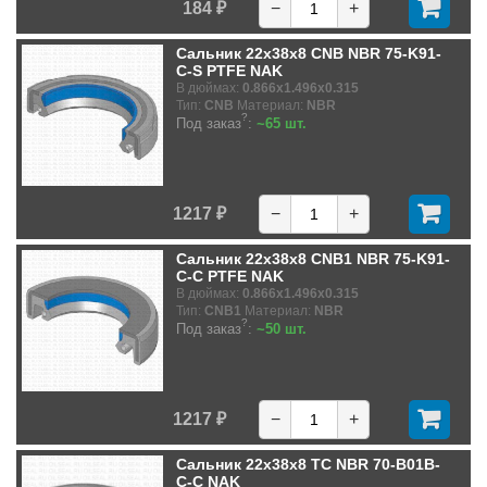
184 ₽
−
+
Сальник 22x38x8 CNB NBR 75-K91-
C-S PTFE NAK
В дюймах:
0.866x1.496x0.315
Тип:
CNB
Материал:
NBR
?
Под заказ
:
~65 шт.
1217 ₽
−
+
Сальник 22x38x8 CNB1 NBR 75-K91-
C-C PTFE NAK
В дюймах:
0.866x1.496x0.315
Тип:
CNB1
Материал:
NBR
?
Под заказ
:
~50 шт.
1217 ₽
−
+
Сальник 22x38x8 TC NBR 70-B01B-
C-C NAK