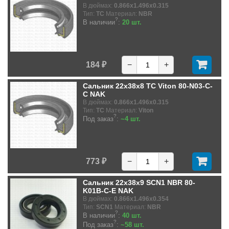
В дюймах:
0.866x1.496x0.315
Тип:
TC
Материал:
NBR
?
В наличии
:
20 шт.
184 ₽
−
+
Сальник 22x38x8 TC Viton 80-N03-C-
C NAK
В дюймах:
0.866x1.496x0.315
Тип:
TC
Материал:
Viton
?
Под заказ
:
~4 шт.
773 ₽
−
+
Сальник 22x38x9 SCN1 NBR 80-
K01B-C-E NAK
В дюймах:
0.866x1.496x0.354
Тип:
SCN1
Материал:
NBR
?
В наличии
:
40 шт.
?
Под заказ
:
~58 шт.