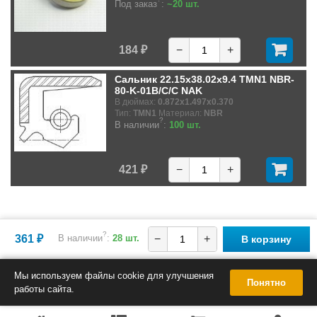
Под заказ
:
~20 шт.
184 ₽
−
+
Сальник 22.15x38.02x9.4 TMN1 NBR-
80-K-01B/C/C NAK
В дюймах:
0.872x1.497x0.370
Тип:
TMN1
Материал:
NBR
?
В наличии
:
100 шт.
421 ₽
−
+
?
361 ₽
В наличии
:
28 шт.
−
+
В корзину
Мы используем файлы cookie для улучшения
Понятно
работы сайта.