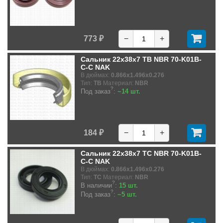
773 ₽
−
+
Сальник 22x38x7 TB NBR 70-K01B-
C-C NAK
В дюймах:
0.866x1.496x0.276
Тип:
TB
Материал:
NBR
?
Под заказ
:
~14 шт.
184 ₽
−
+
Сальник 22x38x7 TC NBR 70-K01B-
C-C NAK
В дюймах:
0.866x1.496x0.276
Тип:
TC
Материал:
NBR
?
В наличии
:
15 шт.
?
Под заказ
:
~5 шт.