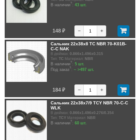
?
В наличии
:
43 шт.
148 ₽
−
+
Сальник 22x38x8 TC NBR 70-K01B-
C-C NAK
В дюймах:
0.866x1.496x0.315
Тип:
TC
Материал:
NBR
?
В наличии
:
5 шт.
?
Под заказ
:
~ >497 шт.
184 ₽
−
+
Сальник 22x38x7/9 TCY NBR 70-C-C
WLK
В дюймах:
0.866x1.496x0.276/0.354
Тип:
TCY
Материал:
NBR
?
В наличии
:
60 шт.