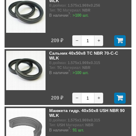
WLK
В дюймах:
1.575x1.969x0.256
Тип:
TC
Материал:
NBR
?
В наличии
:
>100 шт.
209 ₽
−
+
Сальник 40x50x8 TC NBR 70-C-C
WLK
В дюймах:
1.575x1.969x0.315
Тип:
TC
Материал:
NBR
?
В наличии
:
>100 шт.
209 ₽
−
+
Манжета гидр. 40x50x8 USH NBR 90
WLK
В дюймах:
1.575x1.969x0.315
Тип:
USH
Материал:
NBR
?
В наличии
:
91 шт.