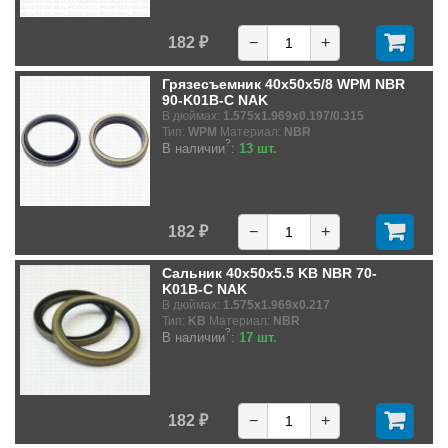
182 ₽
−
+
Грязесъемник 40x50x5/8 WPM NBR
90-K01B-C NAK
В дюймах:
1.575x1.969x0.197/0.315
Тип:
WPM
Материал:
NBR
?
В наличии
:
13 шт.
182 ₽
−
+
Сальник 40x50x5.5 KB NBR 70-
K01B-C NAK
В дюймах:
1.575x1.969x0.217
Тип:
KB
Материал:
NBR
?
В наличии
:
17 шт.
182 ₽
−
+