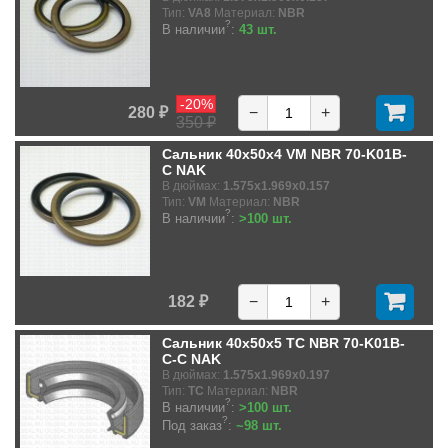
Тип:
VA8
Материал:
NBR
?
В наличии
:
43 шт.
-20%
280 ₽
−
+
350 ₽
Сальник 40x50x4 VM NBR 70-K01B-
C NAK
В дюймах:
1.575x1.969x0.157
Тип:
VM
Материал:
NBR
?
В наличии
:
>100 шт.
182 ₽
−
+
Сальник 40x50x5 TC NBR 70-K01B-
C-C NAK
В дюймах:
1.575x1.969x0.197
Тип:
TC
Материал:
NBR
?
В наличии
:
>100 шт.
?
Под заказ
:
~98 шт.