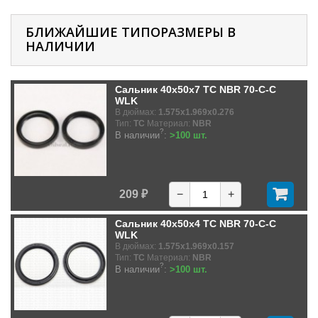
БЛИЖАЙШИЕ ТИПОРАЗМЕРЫ В
НАЛИЧИИ
Сальник 40x50x7 TC NBR 70-C-C
WLK
В дюймах:
1.575x1.969x0.276
Тип:
TC
Материал:
NBR
?
В наличии
:
>100 шт.
209 ₽
−
+
Сальник 40x50x4 TC NBR 70-C-C
WLK
В дюймах:
1.575x1.969x0.157
Тип:
TC
Материал:
NBR
?
В наличии
:
>100 шт.