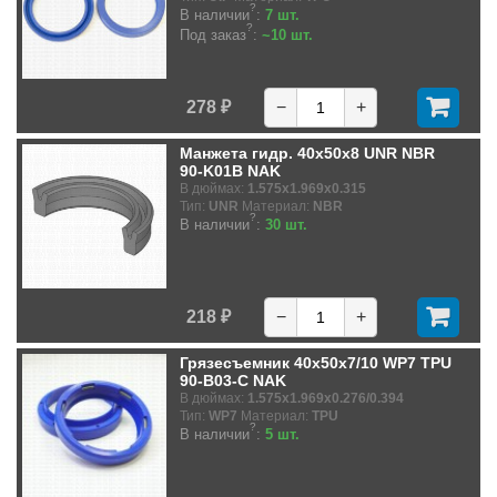
?
В наличии
:
7 шт.
?
Под заказ
:
~10 шт.
278 ₽
−
+
Манжета гидр. 40x50x8 UNR NBR
90-K01B NAK
В дюймах:
1.575x1.969x0.315
Тип:
UNR
Материал:
NBR
?
В наличии
:
30 шт.
218 ₽
−
+
Грязесъемник 40x50x7/10 WP7 TPU
90-B03-C NAK
В дюймах:
1.575x1.969x0.276/0.394
Тип:
WP7
Материал:
TPU
?
В наличии
:
5 шт.