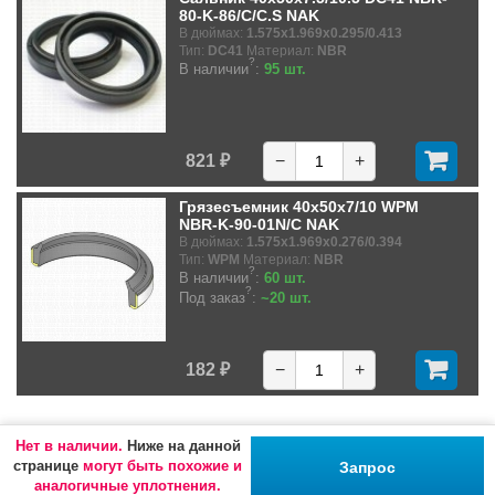
80-K-86/C/C.S NAK
В дюймах:
1.575x1.969x0.295/0.413
Тип:
DC41
Материал:
NBR
?
В наличии
:
95 шт.
821 ₽
−
+
Грязесъемник 40x50x7/10 WPM
NBR-K-90-01N/C NAK
В дюймах:
1.575x1.969x0.276/0.394
Тип:
WPM
Материал:
NBR
?
В наличии
:
60 шт.
?
Под заказ
:
~20 шт.
182 ₽
−
+
Нет в наличии.
Ниже на данной
странице
могут быть похожие и
Запрос
аналогичные уплотнения.