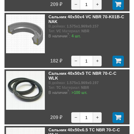
209 ₽
−
+
Сальник 40x50x4 VC NBR 70-K01B-C
NAK
В дюймах:
1.575x1.969x0.157
Тип:
VC
Материал:
NBR
?
В наличии
:
4 шт.
182 ₽
−
+
Сальник 40x50x5 TC NBR 70-C-C
WLK
В дюймах:
1.575x1.969x0.197
Тип:
TC
Материал:
NBR
?
В наличии
:
>100 шт.
209 ₽
−
+
Сальник 40x50x6.5 TC NBR 70-C-C