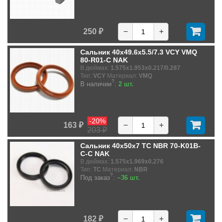
250 ₽
−
+
Сальник 40x49.6x5.5/7.3 VCY VMQ
80-R01-C NAK
В дюймах:
1.575x1.953x0.217/0.287
Тип:
VCY
Материал:
VMQ
?
В наличии
:
2 шт.
-20%
163 ₽
−
+
203 ₽
Сальник 40x50x7 TC NBR 70-K01B-
C-C NAK
В дюймах:
1.575x1.969x0.276
Тип:
TC
Материал:
NBR
?
Под заказ
:
~36 шт.
182 ₽
−
+