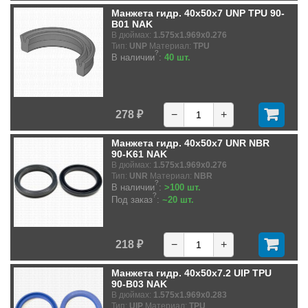
Манжета гидр. 40x50x7 UNP TPU 90-
B01 NAK
В дюймах:
1.575x1.969x0.276
Тип:
UNP
Материал:
TPU
?
В наличии
:
40 шт.
278 ₽
−
+
Манжета гидр. 40x50x7 UNR NBR
90-K61 NAK
В дюймах:
1.575x1.969x0.276
Тип:
UNR
Материал:
NBR
?
В наличии
:
>100 шт.
?
Под заказ
:
~20 шт.
218 ₽
−
+
Манжета гидр. 40x50x7.2 UIP TPU
90-B03 NAK
В дюймах:
1.575x1.969x0.283
Тип:
UIP
Материал:
TPU