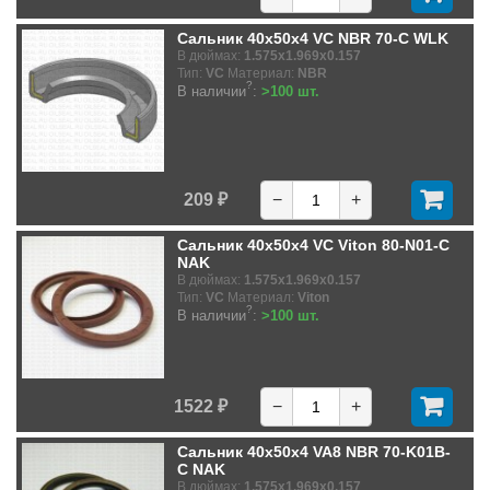
Сальник 40x50x4 VC NBR 70-C WLK
В дюймах:
1.575x1.969x0.157
Тип:
VC
Материал:
NBR
?
В наличии
:
>100 шт.
209 ₽
−
+
Сальник 40x50x4 VC Viton 80-N01-C
NAK
В дюймах:
1.575x1.969x0.157
Тип:
VC
Материал:
Viton
?
В наличии
:
>100 шт.
1522 ₽
−
+
Сальник 40x50x4 VA8 NBR 70-K01B-
C NAK
В дюймах:
1.575x1.969x0.157