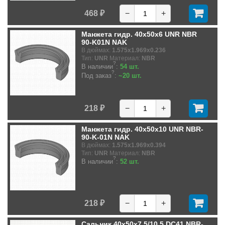
468 ₽
−
+
Манжета гидр. 40x50x6 UNR NBR
90-K01N NAK
В дюймах:
1.575x1.969x0.236
Тип:
UNR
Материал:
NBR
?
В наличии
:
54 шт.
?
Под заказ
:
~20 шт.
218 ₽
−
+
Манжета гидр. 40x50x10 UNR NBR-
90-K-01N NAK
В дюймах:
1.575x1.969x0.394
Тип:
UNR
Материал:
NBR
?
В наличии
:
52 шт.
218 ₽
−
+
Сальник 40x50x7.5/10.5 DC41 NBR-