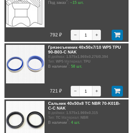
?
Под заказ
:
~15 шт.
792 ₽
−
+
Грязесъемник 40x50x7/10 WP5 TPU
90-B03-C NAK
В дюймах:
1.575x1.969x0.276/0.394
Тип:
WP5
Материал:
TPU
?
В наличии
:
58 шт.
721 ₽
−
+
Сальник 40x50x8 TC NBR 70-K01B-
C-C NAK
В дюймах:
1.575x1.969x0.315
Тип:
TC
Материал:
NBR
?
В наличии
:
4 шт.