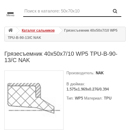
Меню
Каталог сальников
Грязесъемник 40x50x7/10 WP5
TPU-B-90-13/C NAK
Грязесъемник 40x50x7/10 WP5 TPU-B-90-
13/C NAK
Производитель:
NAK
В дюймах:
1.575x1.969x0.276/0.394
Тип:
WP5
Материал:
TPU