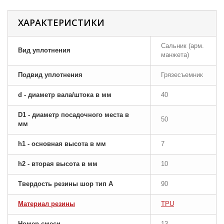
ХАРАКТЕРИСТИКИ
Сальник (арм.
Вид уплотнения
манжета)
Подвид уплотнения
Грязесъемник
d - диаметр вала/штока в мм
40
D1 - диаметр посадочного места в
50
мм
h1 - основная высота в мм
7
h2 - вторая высота в мм
10
Твердость резины шор тип A
90
Материал резины
TPU
Номер смеси
13