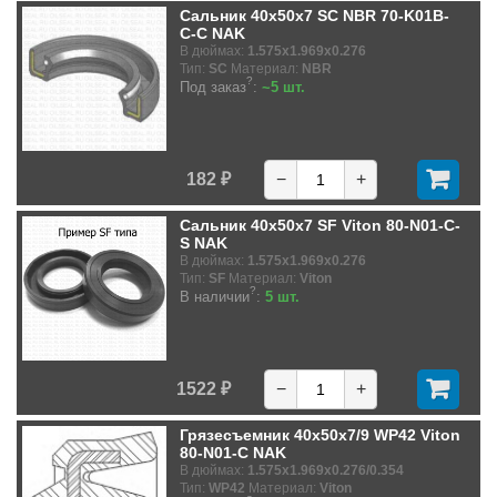
Сальник 40x50x7 SC NBR 70-K01B-
C-C NAK
В дюймах:
1.575x1.969x0.276
Тип:
SC
Материал:
NBR
?
Под заказ
:
~5 шт.
182 ₽
−
+
Сальник 40x50x7 SF Viton 80-N01-C-
S NAK
В дюймах:
1.575x1.969x0.276
Тип:
SF
Материал:
Viton
?
В наличии
:
5 шт.
1522 ₽
−
+
Грязесъемник 40x50x7/9 WP42 Viton
80-N01-C NAK
В дюймах:
1.575x1.969x0.276/0.354
Тип:
WP42
Материал:
Viton