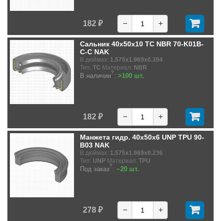
182 ₽
−
+
Сальник 40x50x10 TC NBR 70-K01B-
C-C NAK
В дюймах:
1.575x1.969x0.394
Тип:
TC
Материал:
NBR
?
В наличии
:
>100 шт.
182 ₽
−
+
Манжета гидр. 40x50x6 UNP TPU 90-
B03 NAK
В дюймах:
1.575x1.969x0.236
Тип:
UNP
Материал:
TPU
?
Под заказ
:
~20 шт.
278 ₽
−
+