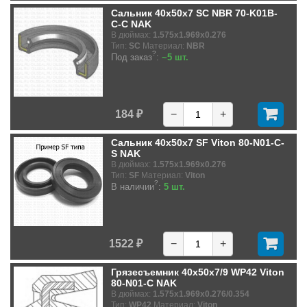
Сальник 40x50x7 SC NBR 70-K01B-
C-C NAK
В дюймах:
1.575x1.969x0.276
Тип:
SC
Материал:
NBR
?
Под заказ
:
~5 шт.
184 ₽
−
+
Сальник 40x50x7 SF Viton 80-N01-C-
S NAK
В дюймах:
1.575x1.969x0.276
Тип:
SF
Материал:
Viton
?
В наличии
:
5 шт.
1522 ₽
−
+
Грязесъемник 40x50x7/9 WP42 Viton
80-N01-C NAK
В дюймах:
1.575x1.969x0.276/0.354
Тип:
WP42
Материал:
Viton