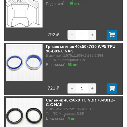
?
Под заказ
:
~15 шт.
792 ₽
−
+
Грязесъемник 40x50x7/10 WP5 TPU
90-B03-C NAK
В дюймах:
1.575x1.969x0.276/0.394
Тип:
WP5
Материал:
TPU
?
В наличии
:
58 шт.
721 ₽
−
+
Сальник 40x50x8 TC NBR 70-K01B-
C-C NAK
В дюймах:
1.575x1.969x0.315
Тип:
TC
Материал:
NBR
?
В наличии
:
4 шт.