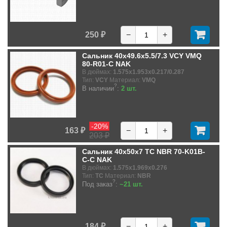
250 ₽
−
+
Сальник 40x49.6x5.5/7.3 VCY VMQ
80-R01-C NAK
В дюймах:
1.575x1.953x0.217/0.287
Тип:
VCY
Материал:
VMQ
?
В наличии
:
2 шт.
-20%
163 ₽
−
+
203 ₽
Сальник 40x50x7 TC NBR 70-K01B-
C-C NAK
В дюймах:
1.575x1.969x0.276
Тип:
TC
Материал:
NBR
?
Под заказ
:
~21 шт.
184 ₽
−
+