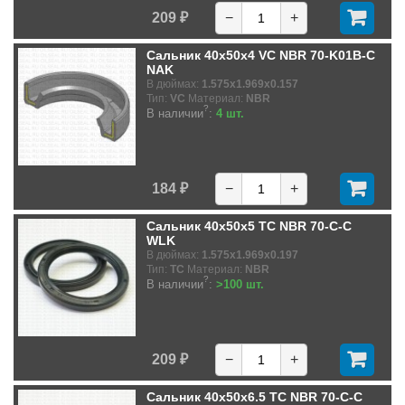
209 ₽
−
+
Сальник 40x50x4 VC NBR 70-K01B-C
NAK
В дюймах:
1.575x1.969x0.157
Тип:
VC
Материал:
NBR
?
В наличии
:
4 шт.
184 ₽
−
+
Сальник 40x50x5 TC NBR 70-C-C
WLK
В дюймах:
1.575x1.969x0.197
Тип:
TC
Материал:
NBR
?
В наличии
:
>100 шт.
209 ₽
−
+
Сальник 40x50x6.5 TC NBR 70-C-C