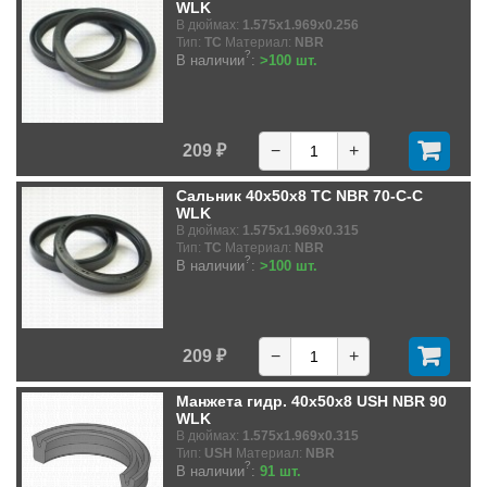
WLK
В дюймах:
1.575x1.969x0.256
Тип:
TC
Материал:
NBR
?
В наличии
:
>100 шт.
209 ₽
−
+
Сальник 40x50x8 TC NBR 70-C-C
WLK
В дюймах:
1.575x1.969x0.315
Тип:
TC
Материал:
NBR
?
В наличии
:
>100 шт.
209 ₽
−
+
Манжета гидр. 40x50x8 USH NBR 90
WLK
В дюймах:
1.575x1.969x0.315
Тип:
USH
Материал:
NBR
?
В наличии
:
91 шт.