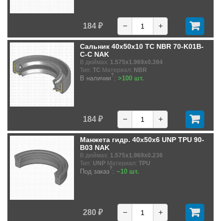
184 ₽
−
+
Сальник 40x50x10 TC NBR 70-K01B-
C-C NAK
В дюймах:
1.575x1.969x0.394
Тип:
TC
Материал:
NBR
?
В наличии
:
>100 шт.
184 ₽
−
+
Манжета гидр. 40x50x6 UNP TPU 90-
B03 NAK
В дюймах:
1.575x1.969x0.236
Тип:
UNP
Материал:
TPU
?
Под заказ
:
~10 шт.
280 ₽
−
+