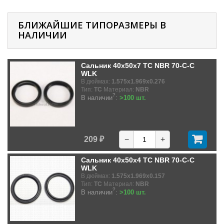
БЛИЖАЙШИЕ ТИПОРАЗМЕРЫ В
НАЛИЧИИ
Сальник 40x50x7 TC NBR 70-C-C
WLK
В дюймах:
1.575x1.969x0.276
Тип:
TC
Материал:
NBR
?
В наличии
:
>100 шт.
209 ₽
−
+
Сальник 40x50x4 TC NBR 70-C-C
WLK
В дюймах:
1.575x1.969x0.157
Тип:
TC
Материал:
NBR
?
В наличии
:
>100 шт.