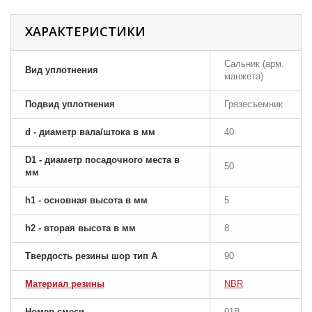
ХАРАКТЕРИСТИКИ
Сальник (арм.
Вид уплотнения
манжета)
Подвид уплотнения
Грязесъемник
d - диаметр вала/штока в мм
40
D1 - диаметр посадочного места в
50
мм
h1 - основная высота в мм
5
h2 - вторая высота в мм
8
Твердость резины шор тип A
90
Материал резины
NBR
Номер смеси
01B