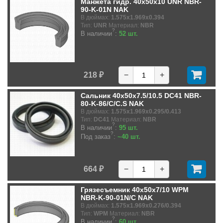
Манжета гидр. 40x50x10 UNR NBR-
90-K-01N NAK
В дюймах:
1.575x1.969x0.394
Тип:
UNR
Материал:
NBR
?
В наличии
:
52 шт.
218 ₽
−
+
Сальник 40x50x7.5/10.5 DC41 NBR-
80-K-86/C/C.S NAK
В дюймах:
1.575x1.969x0.295/0.413
Тип:
DC41
Материал:
NBR
?
В наличии
:
95 шт.
?
Под заказ
:
~40 шт.
664 ₽
−
+
Грязесъемник 40x50x7/10 WPM
NBR-K-90-01N/C NAK
В дюймах:
1.575x1.969x0.276/0.394
Тип:
WPM
Материал:
NBR
?
В наличии
:
60 шт.