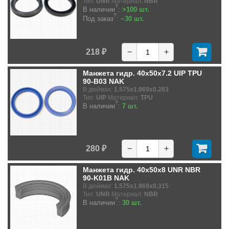
Тип:
UNR
Материал:
NBR
?
В наличии
:
>100 шт.
?
Под заказ
:
~30 шт.
218 ₽
−
+
Манжета гидр. 40x50x7.2 UIP TPU
90-B03 NAK
В дюймах:
1.575x1.969x0.283
Тип:
UIP
Материал:
TPU
?
В наличии
:
7 шт.
280 ₽
−
+
Манжета гидр. 40x50x8 UNR NBR
90-K01B NAK
В дюймах:
1.575x1.969x0.315
Тип:
UNR
Материал:
NBR
?
В наличии
:
30 шт.