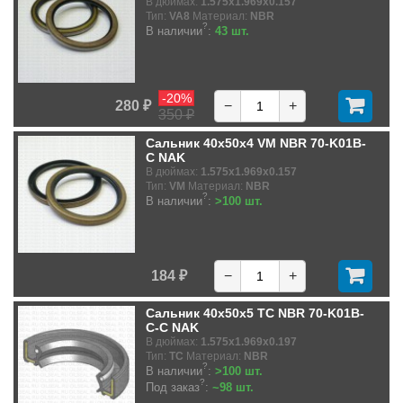
В дюймах:
1.575x1.969x0.157
Тип:
VA8
Материал:
NBR
?
В наличии
:
43 шт.
-20%
280 ₽
−
+
350 ₽
Сальник 40x50x4 VM NBR 70-K01B-
C NAK
В дюймах:
1.575x1.969x0.157
Тип:
VM
Материал:
NBR
?
В наличии
:
>100 шт.
184 ₽
−
+
Сальник 40x50x5 TC NBR 70-K01B-
C-C NAK
В дюймах:
1.575x1.969x0.197
Тип:
TC
Материал:
NBR
?
В наличии
:
>100 шт.
?
Под заказ
:
~98 шт.