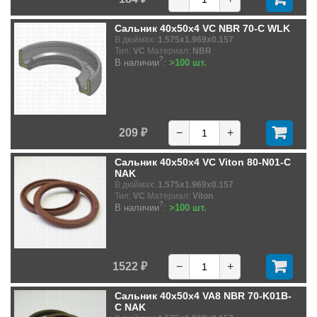
Сальник 40x50x4 VC NBR 70-C WLK
В дюймах:
1.575x1.969x0.157
Тип:
VC
Материал:
NBR
?
В наличии
:
>100 шт.
209 ₽
−
+
Сальник 40x50x4 VC Viton 80-N01-C
NAK
В дюймах:
1.575x1.969x0.157
Тип:
VC
Материал:
Viton
?
В наличии
:
>100 шт.
1522 ₽
−
+
Сальник 40x50x4 VA8 NBR 70-K01B-
C NAK