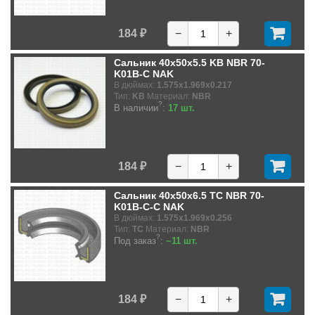
184 ₽
−
+
Сальник 40x50x5.5 KB NBR 70-
K01B-C NAK
В дюймах:
1.575x1.969x0.217
Тип:
KB
Материал:
NBR
?
В наличии
:
17 шт.
184 ₽
−
+
Сальник 40x50x6.5 TC NBR 70-
K01B-C-C NAK
В дюймах:
1.575x1.969x0.256
Тип:
TC
Материал:
NBR
?
Под заказ
:
~11 шт.
184 ₽
−
+