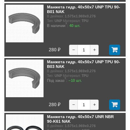
Манжета гидр. 40x50x7 UNP TPU 90-
B01 NAK
В дюймах:
1.575x1.969x0.276
Тип:
UNP
Материал:
TPU
?
В наличии
:
40 шт.
280 ₽
−
+
Манжета гидр. 40x50x7 UNP TPU 90-
B03 NAK
В дюймах:
1.575x1.969x0.276
Тип:
UNP
Материал:
TPU
?
Под заказ
:
~10 шт.
280 ₽
−
+
Манжета гидр. 40x50x7 UNR NBR
90-K61 NAK
В дюймах:
1.575x1.969x0.276