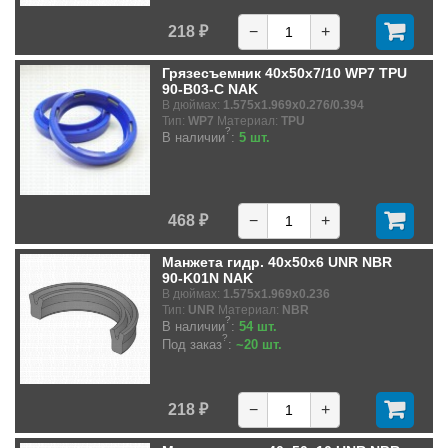
218 ₽
−
+
Грязесъемник 40x50x7/10 WP7 TPU
90-B03-C NAK
В дюймах:
1.575x1.969x0.276/0.394
Тип:
WP7
Материал:
TPU
?
В наличии
:
5 шт.
468 ₽
−
+
Манжета гидр. 40x50x6 UNR NBR
90-K01N NAK
В дюймах:
1.575x1.969x0.236
Тип:
UNR
Материал:
NBR
?
В наличии
:
54 шт.
?
Под заказ
:
~20 шт.
218 ₽
−
+