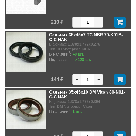
210 ₽
−
+
Сальник 35x45x7 TC NBR 70-K01B-
C-C NAK
В дюймах:
1.378x1.772x0.276
Тип:
TC
Материал:
NBR
?
В наличии
:
40 шт.
?
Под заказ
:
~ >128 шт.
144 ₽
−
+
Сальник 35x45x10 DM Viton 80-N01-
C-C NAK
В дюймах:
1.378x1.772x0.394
Тип:
DM
Материал:
Viton
?
В наличии
:
1 шт.