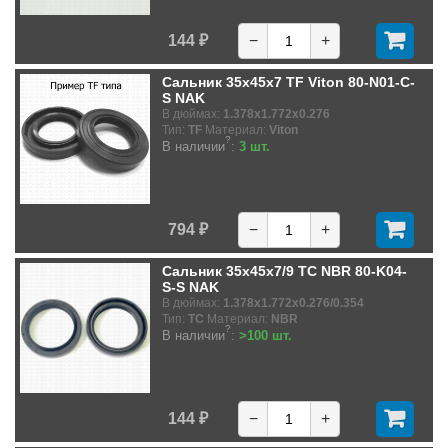
144 ₽
−
+
Сальник 35x45x7 TF Viton 80-N01-C-
S NAK
В дюймах:
1.378x1.772x0.276
Тип:
TF
Материал:
Viton
?
В наличии
:
3 шт.
794 ₽
−
+
Сальник 35x45x7/9 TC NBR 80-K04-
S-S NAK
В дюймах:
1.378x1.772x0.276/0.354
Тип:
TC
Материал:
NBR
?
В наличии
:
>100 шт.
144 ₽
−
+