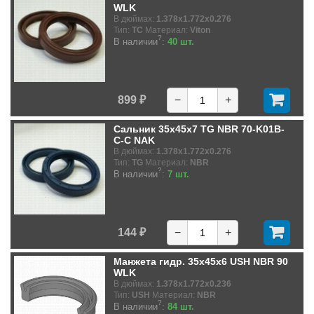
WLK
В дюймах:
1.378x1.772x0.276
Тип:
TC
Материал:
Viton
?
В наличии
:
40 шт.
899 ₽
−
+
Сальник 35x45x7 TG NBR 70-K01B-
C-C NAK
В дюймах:
1.378x1.772x0.276
Тип:
TG
Материал:
NBR
?
В наличии
:
7 шт.
144 ₽
−
+
Манжета гидр. 35x45x6 USH NBR 90
WLK
В дюймах:
1.378x1.772x0.236
Тип:
USH
Материал:
NBR
?
В наличии
:
84 шт.