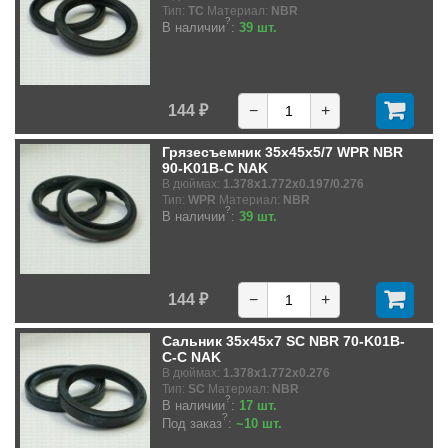
Тип:
TC
Материал:
NBR
?
В наличии
:
39 шт.
144 ₽
−
+
Грязесъемник 35x45x5/7 WPR NBR
90-K01B-C NAK
В дюймах:
1.378x1.772x0.197/0.276
Тип:
WPR
Материал:
NBR
?
В наличии
:
39 шт.
144 ₽
−
+
Сальник 35x45x7 SC NBR 70-K01B-
C-C NAK
В дюймах:
1.378x1.772x0.276
Тип:
SC
Материал:
NBR
?
В наличии
:
17 шт.
?
Под заказ
:
~10 шт.