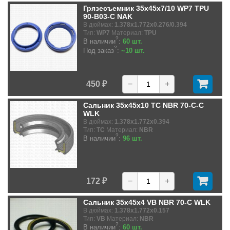
Грязесъемник 35x45x7/10 WP7 TPU
90-B03-C NAK
В дюймах:
1.378x1.772x0.276/0.394
Тип:
WP7
Материал:
TPU
?
В наличии
:
60 шт.
?
Под заказ
:
~10 шт.
450 ₽
−
+
Сальник 35x45x10 TC NBR 70-C-C
WLK
В дюймах:
1.378x1.772x0.394
Тип:
TC
Материал:
NBR
?
В наличии
:
96 шт.
172 ₽
−
+
Сальник 35x45x4 VB NBR 70-C WLK
В дюймах:
1.378x1.772x0.157
Тип:
VB
Материал:
NBR
?
В наличии
:
60 шт.