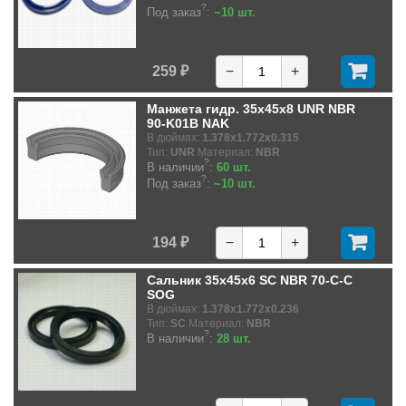
?
Под заказ
:
~10 шт.
259 ₽
−
+
Манжета гидр. 35x45x8 UNR NBR
90-K01B NAK
В дюймах:
1.378x1.772x0.315
Тип:
UNR
Материал:
NBR
?
В наличии
:
60 шт.
?
Под заказ
:
~10 шт.
194 ₽
−
+
Сальник 35x45x6 SC NBR 70-C-C
SOG
В дюймах:
1.378x1.772x0.236
Тип:
SC
Материал:
NBR
?
В наличии
:
28 шт.