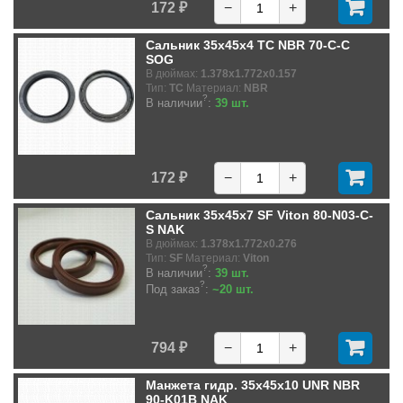
172 ₽
−
+
Сальник 35x45x4 TC NBR 70-C-C
SOG
В дюймах:
1.378x1.772x0.157
Тип:
TC
Материал:
NBR
?
В наличии
:
39 шт.
172 ₽
−
+
Сальник 35x45x7 SF Viton 80-N03-C-
S NAK
В дюймах:
1.378x1.772x0.276
Тип:
SF
Материал:
Viton
?
В наличии
:
39 шт.
?
Под заказ
:
~20 шт.
794 ₽
−
+
Манжета гидр. 35x45x10 UNR NBR
90-K01B NAK