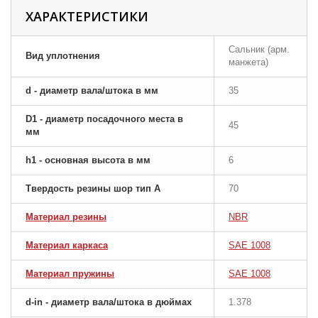
ХАРАКТЕРИСТИКИ
Сальник (арм.
Вид уплотнения
манжета)
d - диаметр вала/штока в мм
35
D1 - диаметр посадочного места в
45
мм
h1 - основная высота в мм
6
Твердость резины шор тип A
70
Материал резины
NBR
Материал каркаса
SAE 1008
Материал пружины
SAE 1008
d-in - диаметр вала/штока в дюймах
1.378