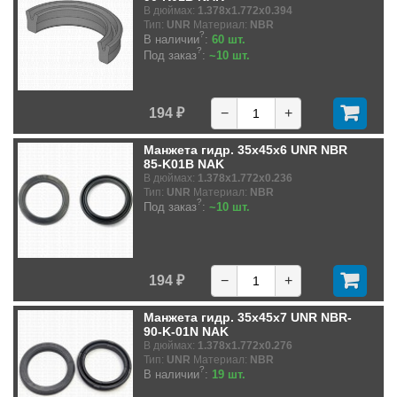
В дюймах:
1.378x1.772x0.394
Тип:
UNR
Материал:
NBR
?
В наличии
:
60 шт.
?
Под заказ
:
~10 шт.
194 ₽
−
+
Манжета гидр. 35x45x6 UNR NBR
85-K01B NAK
В дюймах:
1.378x1.772x0.236
Тип:
UNR
Материал:
NBR
?
Под заказ
:
~10 шт.
194 ₽
−
+
Манжета гидр. 35x45x7 UNR NBR-
90-K-01N NAK
В дюймах:
1.378x1.772x0.276
Тип:
UNR
Материал:
NBR
?
В наличии
:
19 шт.