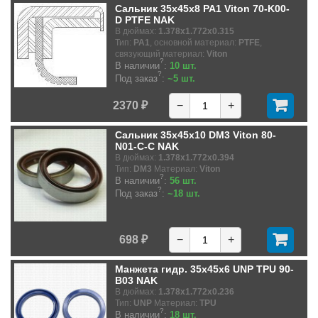
Сальник 35x45x8 PA1 Viton 70-K00-
D PTFE NAK
В дюймах:
1.378x1.772x0.315
Тип:
PA1
, основной материал:
PTFE
,
связующий материал:
Viton
?
В наличии
:
10 шт.
?
Под заказ
:
~5 шт.
2370 ₽
−
+
Сальник 35x45x10 DM3 Viton 80-
N01-C-C NAK
В дюймах:
1.378x1.772x0.394
Тип:
DM3
Материал:
Viton
?
В наличии
:
56 шт.
?
Под заказ
:
~18 шт.
698 ₽
−
+
Манжета гидр. 35x45x6 UNP TPU 90-
B03 NAK
В дюймах:
1.378x1.772x0.236
Тип:
UNP
Материал:
TPU
?
В наличии
:
18 шт.