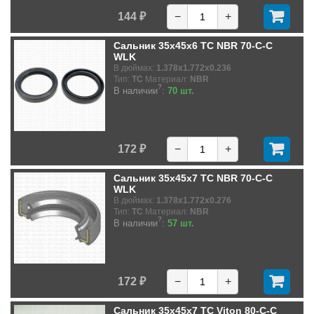
144 ₽
−
+
Сальник 35x45x6 TC NBR 70-C-C
WLK
В дюймах:
1.378x1.772x0.236
Тип:
TC
Материал:
NBR
?
В наличии
:
70 шт.
172 ₽
−
+
Сальник 35x45x7 TC NBR 70-C-C
WLK
В дюймах:
1.378x1.772x0.276
Тип:
TC
Материал:
NBR
?
В наличии
:
57 шт.
172 ₽
−
+
Сальник 35x45x7 TC Viton 80-C-C