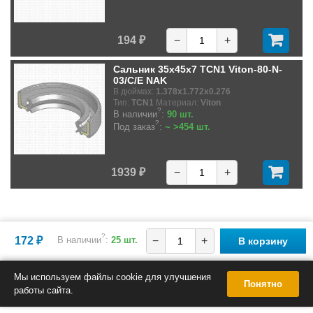
194 ₽
−
+
Сальник 35x45x7 TCN1 Viton-80-N-
03/C/E NAK
В дюймах:
1.378x1.772x0.276
Тип:
TCN1
Материал:
Viton
?
В наличии
:
90 шт.
?
Под заказ
:
~ >454 шт.
1939 ₽
−
+
?
172 ₽
В наличии
:
25 шт.
−
+
В корзину
Мы используем файлы cookie для улучшения
Понятно
работы сайта.