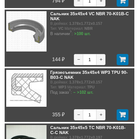
794 ₽
−
+
Сальник 35x45x4 VC NBR 70-K01B-C
NAK
В дюймах:
1.378x1.772x0.157
Тип:
VC
Материал:
NBR
?
В наличии
:
>100 шт.
144 ₽
−
+
Грязесъемник 35x45x4 WP3 TPU 90-
B03-C NAK
В дюймах:
1.378x1.772x0.157
Тип:
WP3
Материал:
TPU
?
Под заказ
:
~ >102 шт.
355 ₽
−
+
Сальник 35x45x5 TC NBR 70-K01B-
C-C NAK
В дюймах:
1.378x1.772x0.197