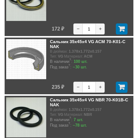
172 ₽
−
+
Сальник 35x45x4 VG ACM 70-K01-C
NAK
В дюймах:
1.378x1.772x0.157
Тип:
VG
Материал:
ACM
?
В наличии
:
100 шт.
?
Под заказ
:
~30 шт.
235 ₽
−
+
Сальник 35x45x4 VG NBR 70-K01B-C
NAK
В дюймах:
1.378x1.772x0.157
Тип:
VG
Материал:
NBR
?
В наличии
:
7 шт.
?
Под заказ
:
~78 шт.