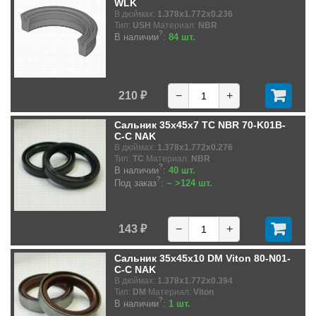
WLK
В дюймах:
1.378x1.772x0.236
Тип:
USH
Материал:
NBR
?
В наличии
:
84 шт.
210 ₽
−
+
Сальник 35x45x7 TC NBR 70-K01B-
C-C NAK
В дюймах:
1.378x1.772x0.276
Тип:
TC
Материал:
NBR
?
В наличии
:
40 шт.
?
Под заказ
:
~ >124 шт.
143 ₽
−
+
Сальник 35x45x10 DM Viton 80-N01-
C-C NAK
В дюймах:
1.378x1.772x0.394
Тип:
DM
Материал:
Viton
?
В наличии
:
1 шт.