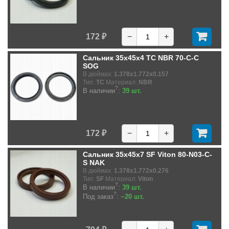
172 ₽
−
+
Сальник 35x45x4 TC NBR 70-C-C
SOG
В дюймах:
1.378x1.772x0.157
Тип:
TC
Материал:
NBR
?
В наличии
:
39 шт.
172 ₽
−
+
Сальник 35x45x7 SF Viton 80-N03-C-
S NAK
В дюймах:
1.378x1.772x0.276
Тип:
SF
Материал:
Viton
?
В наличии
:
39 шт.
?
Под заказ
:
~20 шт.