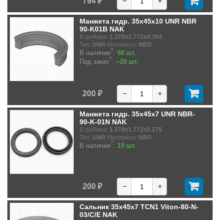
794 ₽
−
+
Манжета гидр. 35x45x10 UNR NBR
90-K01B NAK
В дюймах:
1.378x1.772x0.394
Тип:
UNR
Материал:
NBR
?
В наличии
:
60 шт.
?
Под заказ
:
~20 шт.
200 ₽
−
+
Манжета гидр. 35x45x7 UNR NBR-
90-K-01N NAK
В дюймах:
1.378x1.772x0.276
Тип:
UNR
Материал:
NBR
?
В наличии
:
19 шт.
200 ₽
−
+
Сальник 35x45x7 TCN1 Viton-80-N-
03/C/E NAK