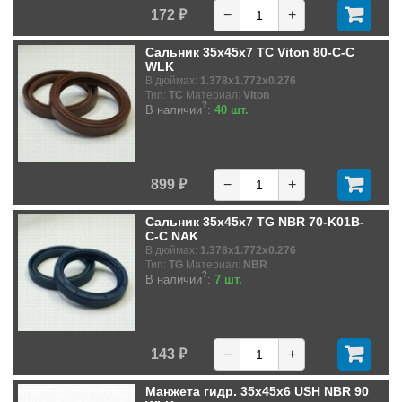
172 ₽
−
+
Сальник 35x45x7 TC Viton 80-C-C
WLK
В дюймах:
1.378x1.772x0.276
Тип:
TC
Материал:
Viton
?
В наличии
:
40 шт.
899 ₽
−
+
Сальник 35x45x7 TG NBR 70-K01B-
C-C NAK
В дюймах:
1.378x1.772x0.276
Тип:
TG
Материал:
NBR
?
В наличии
:
7 шт.
143 ₽
−
+
Манжета гидр. 35x45x6 USH NBR 90