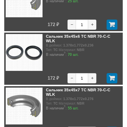
В наличии
:
25 шт.
172 ₽
−
+
Сальник 35x45x6 TC NBR 70-C-C
WLK
В дюймах:
1.378x1.772x0.236
Тип:
TC
Материал:
NBR
?
В наличии
:
70 шт.
172 ₽
−
+
Сальник 35x45x7 TC NBR 70-C-C
WLK
В дюймах:
1.378x1.772x0.276
Тип:
TC
Материал:
NBR
?
В наличии
:
55 шт.