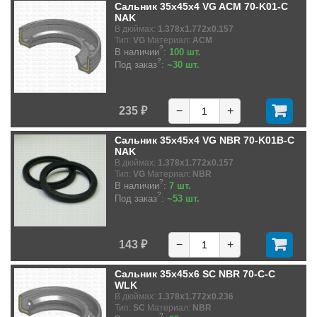
Сальник 35x45x4 VG ACM 70-K01-C
NAK
В дюймах:
1.378x1.772x0.157
Тип:
VG
Материал:
ACM
?
В наличии
:
100 шт.
?
Под заказ
:
~30 шт.
235 ₽
−
+
Сальник 35x45x4 VG NBR 70-K01B-C
NAK
В дюймах:
1.378x1.772x0.157
Тип:
VG
Материал:
NBR
?
В наличии
:
7 шт.
?
Под заказ
:
~53 шт.
143 ₽
−
+
Сальник 35x45x6 SC NBR 70-C-C
WLK
В дюймах:
1.378x1.772x0.236
Тип:
SC
Материал:
NBR
?