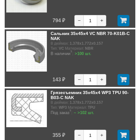
794 ₽
−
+
Сальник 35x45x4 VC NBR 70-K01B-C
NAK
В дюймах:
1.378x1.772x0.157
Тип:
VC
Материал:
NBR
?
В наличии
:
>100 шт.
143 ₽
−
+
Грязесъемник 35x45x4 WP3 TPU 90-
B03-C NAK
В дюймах:
1.378x1.772x0.157
Тип:
WP3
Материал:
TPU
?
Под заказ
:
~ >102 шт.
355 ₽
−
+