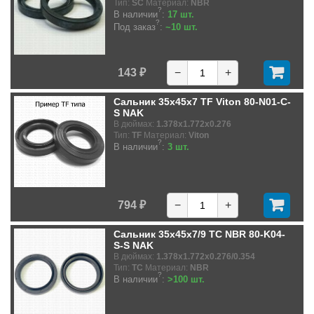
Тип:
SC
Материал:
NBR
?
В наличии
:
17 шт.
?
Под заказ
:
~10 шт.
143 ₽
−
+
Сальник 35x45x7 TF Viton 80-N01-C-
S NAK
В дюймах:
1.378x1.772x0.276
Тип:
TF
Материал:
Viton
?
В наличии
:
3 шт.
794 ₽
−
+
Сальник 35x45x7/9 TC NBR 80-K04-
S-S NAK
В дюймах:
1.378x1.772x0.276/0.354
Тип:
TC
Материал:
NBR
?
В наличии
:
>100 шт.