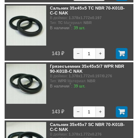
Сальник 35x45x5 TC NBR 70-K01B-
C-C NAK
В дюймах:
1.378x1.772x0.197
Тип:
TC
Материал:
NBR
?
В наличии
:
39 шт.
143 ₽
−
+
Грязесъемник 35x45x5/7 WPR NBR
90-K01B-C NAK
В дюймах:
1.378x1.772x0.197/0.276
Тип:
WPR
Материал:
NBR
?
В наличии
:
39 шт.
143 ₽
−
+
Сальник 35x45x7 SC NBR 70-K01B-
C-C NAK
В дюймах:
1.378x1.772x0.276