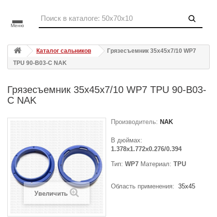
Меню
Каталог сальников
Грязесъемник 35x45x7/10 WP7
TPU 90-B03-C NAK
Грязесъемник 35x45x7/10 WP7 TPU 90-B03-
C NAK
Производитель:
NAK
В дюймах:
1.378x1.772x0.276/0.394
Тип:
WP7
Материал:
TPU
Область применения:
35x45
Увеличить