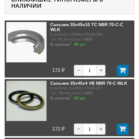
НАЛИЧИИ
Сальник 35x45x10 TC NBR 70-C-C
WLK
В дюймах:
1.378x1.772x0.394
Тип:
TC
Материал:
NBR
?
В наличии
:
96 шт.
172 ₽
−
+
Сальник 35x45x4 VB NBR 70-C WLK
В дюймах:
1.378x1.772x0.157
Тип:
VB
Материал:
NBR
?
В наличии
:
60 шт.
172 ₽
−
+