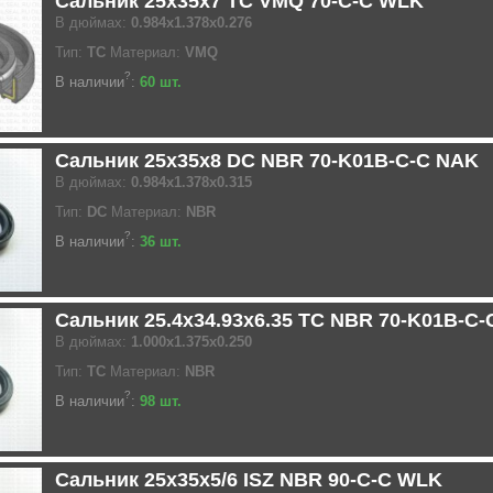
Сальник 25x35x7 TC VMQ 70-C-C WLK
В дюймах:
0.984x1.378x0.276
Тип:
TC
Материал:
VMQ
?
В наличии
:
60 шт.
Сальник 25x35x8 DC NBR 70-K01B-C-C NAK
В дюймах:
0.984x1.378x0.315
Тип:
DC
Материал:
NBR
?
В наличии
:
36 шт.
Сальник 25.4x34.93x6.35 TC NBR 70-K01B-C
В дюймах:
1.000x1.375x0.250
Тип:
TC
Материал:
NBR
?
В наличии
:
98 шт.
Сальник 25x35x5/6 ISZ NBR 90-C-C WLK