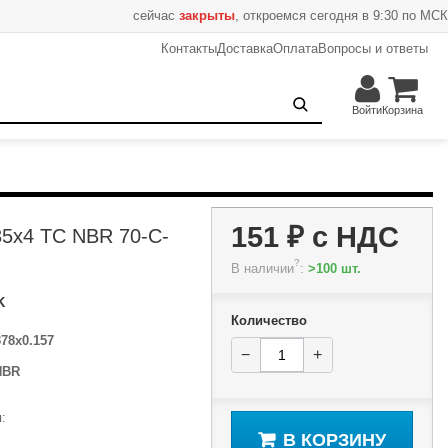
сейчас
закрыты
, откроемся сегодня в 9:30 по МСК
Контакты
Доставка
Оплата
Вопросы и ответы
151 ₽
−
+
В корзину
Войти
Корзина
151 ₽
с НДС
35x4 TC NBR 70-C-
?
В наличии
:
>100 шт.
K
Количество
378x0.157
−
+
NBR
:
В КОРЗИНУ