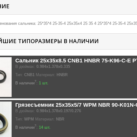
НИЕ
нования сальника: 25*35*4 25-35-4 25х35х4 25 35 4 25*35*4 25-35-4 25х35
ЙШИЕ ТИПОРАЗМЕРЫ В НАЛИЧИИ
Сальник 25x35x8.5 CNB1 HNBR 75-K96-C-E 
В дюймах:
0.984x1.378x0.335
Тип:
CNB1
Материал:
HNBR
?
В наличии
:
1 шт.
Грязесъемник 25x35x5/7 WPM NBR 90-K01N
В дюймах:
0.984x1.378x0.197/0.276
Тип:
WPM
Материал:
NBR
?
В наличии
:
14 шт.