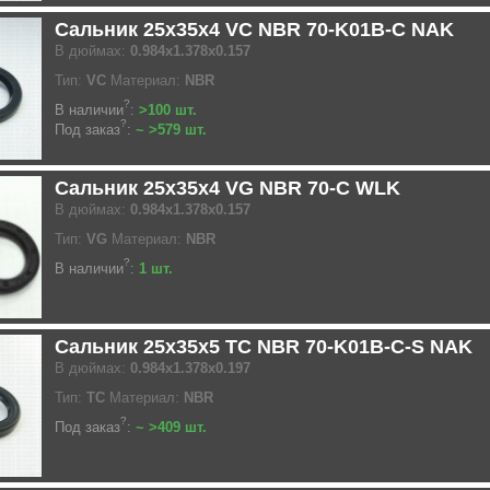
Сальник 25x35x4 VC NBR 70-K01B-C NAK
В дюймах:
0.984x1.378x0.157
Тип:
VC
Материал:
NBR
?
В наличии
:
>100 шт.
?
Под заказ
:
~ >579 шт.
Сальник 25x35x4 VG NBR 70-C WLK
В дюймах:
0.984x1.378x0.157
Тип:
VG
Материал:
NBR
?
В наличии
:
1 шт.
Сальник 25x35x5 TC NBR 70-K01B-C-S NAK
В дюймах:
0.984x1.378x0.197
Тип:
TC
Материал:
NBR
?
Под заказ
:
~ >409 шт.