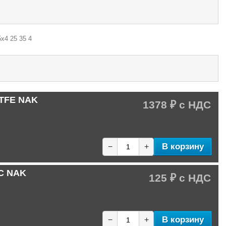
х4 25 35 4
PTFE NAK
1378 ₽
В корзину
−
+
-C NAK
125 ₽
В корзину
−
+