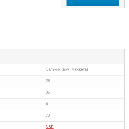
Сальник (арм. манжета)
25
35
4
70
NBR