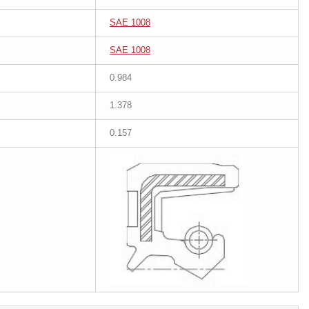
SAE 1008
SAE 1008
0.984
1.378
0.157