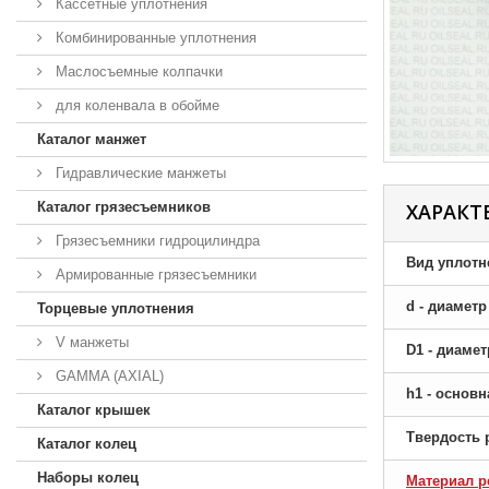
Кассетные уплотнения
Комбинированные уплотнения
Маслосъемные колпачки
для коленвала в обойме
Каталог манжет
Гидравлические манжеты
Каталог грязесъемников
ХАРАКТ
Грязесъемники гидроцилиндра
Вид уплотн
Армированные грязесъемники
d - диамет
Торцевые уплотнения
V манжеты
D1 - диаме
GAMMA (AXIAL)
h1 - основ
Каталог крышек
Твердость 
Каталог колец
Наборы колец
Материал р