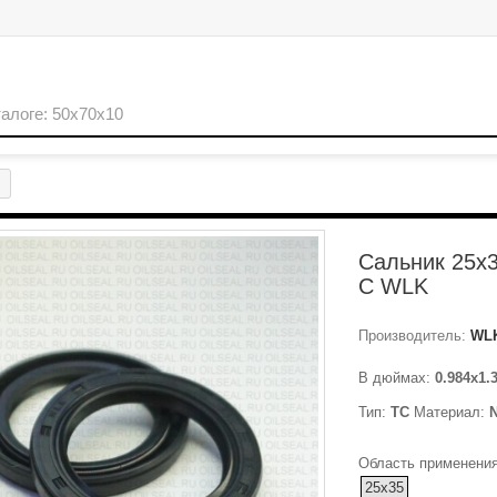
Сальник 25x
C WLK
Производитель:
WL
В дюймах:
0.984x1.
Тип:
TC
Материал:
Область применения
25x35