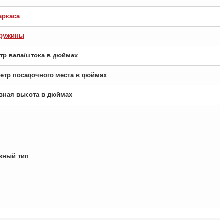
аркаса
пружины
етр вала/штока в дюймах
аметр посадочного места в дюймах
новная высота в дюймах
вный тип