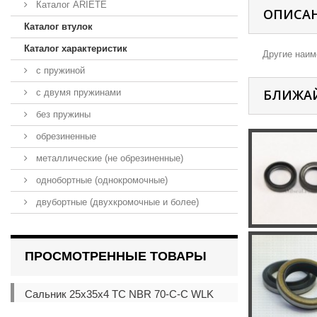
Каталог ARIETE
ОПИСА
Каталог втулок
Каталог характеристик
Другие наиме
с пружиной
БЛИЖА
с двумя пружинами
без пружины
обрезиненные
металлические (не обрезиненные)
однобортные (однокромочные)
двубортные (двухкромочные и более)
ПРОСМОТРЕННЫЕ ТОВАРЫ
Сальник 25x35x4 TC NBR 70-C-C WLK