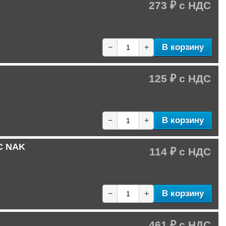
273 ₽
В корзину
−
+
125 ₽
В корзину
−
+
-C NAK
114 ₽
В корзину
−
+
461 ₽