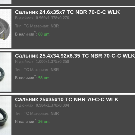
Сальник 24.6x35x7 TC NBR 70-C-C WLK
В дюймах:
0.969x1.378x0.276
Тип:
TC
Материал:
NBR
?
В наличии
:
60 шт.
Сальник 25.4x34.92x6.35 TC NBR 70-C-C WLK
В дюймах:
1.000x1.375x0.250
Тип:
TC
Материал:
NBR
?
В наличии
:
58 шт.
Сальник 25x35x10 TC NBR 70-C-C WLK
В дюймах:
0.984x1.378x0.394
Тип:
TC
Материал:
NBR
?
В наличии
:
36 шт.