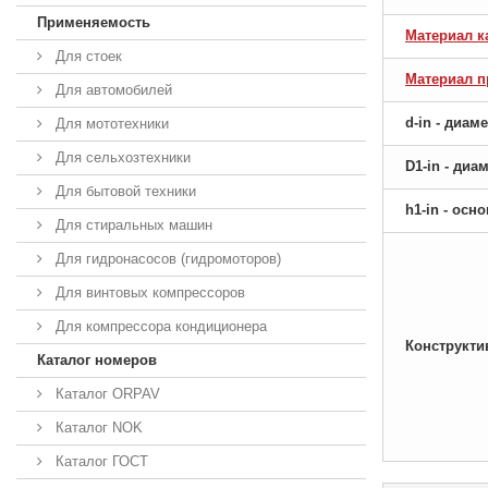
Применяемость
Материал к
Для стоек
Материал 
Для автомобилей
d-in - диам
Для мототехники
Для сельхозтехники
D1-in - ди
Для бытовой техники
h1-in - ос
Для стиральных машин
Для гидронасосов (гидромоторов)
Для винтовых компрессоров
Для компрессора кондиционера
Конструкти
Каталог номеров
Каталог ORPAV
Каталог NOK
Каталог ГОСТ