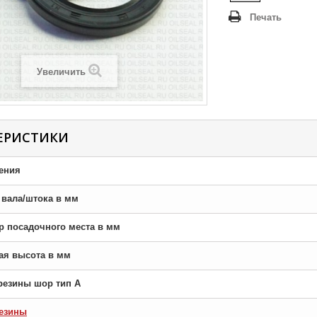
Печать
Увеличить
ЕРИСТИКИ
ения
р вала/штока в мм
тр посадочного места в мм
ная высота в мм
резины шор тип A
езины