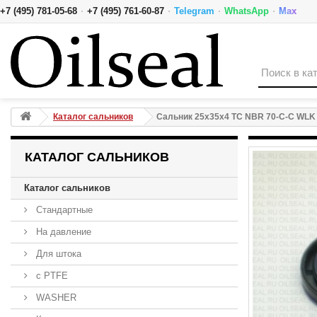
·
·
·
·
+7 (495) 781-05-68
+7 (495) 761-60-87
Telegram
WhatsApp
Max
Сальник 25x35x4 TC NBR 70-C-C WLK
Каталог сальников
Сальник 25x35x4 TC NBR 70-C-C WLK
КАТАЛОГ САЛЬНИКОВ
Каталог сальников
Стандартные
На давление
Для штока
с PTFE
WASHER