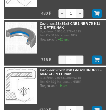
480 ₽
−
+
Сальник 23x35x8 CNB1 NBR 75-K11-
C-E PTFE NAK
В дюймах:
0.906x1.378x0.315
Тип:
CNB1
Материал:
NBR
?
Под заказ
:
~20 шт.
716 ₽
−
+
Сальник 23x35.3x8 GNB20 HNBR 80-
K04-C-C PTFE NAK
В дюймах:
0.906x1.390x0.315
Тип:
GNB20
Материал:
HNBR
?
Под заказ
:
~9 шт.