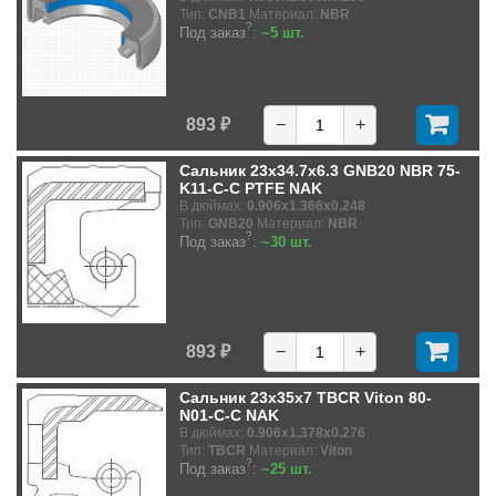
Тип:
CNB1
Материал:
NBR
?
Под заказ
:
~5 шт.
893 ₽
−
+
Сальник 23x34.7x6.3 GNB20 NBR 75-
K11-C-C PTFE NAK
В дюймах:
0.906x1.366x0.248
Тип:
GNB20
Материал:
NBR
?
Под заказ
:
~30 шт.
893 ₽
−
+
Сальник 23x35x7 TBCR Viton 80-
N01-C-C NAK
В дюймах:
0.906x1.378x0.276
Тип:
TBCR
Материал:
Viton
?
Под заказ
:
~25 шт.