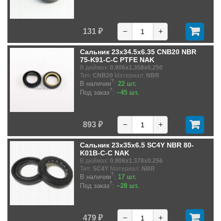
131 ₽
−
+
Сальник 23x34.5x6.35 CNB20 NBR
75-K91-C-C PTFE NAK
В дюймах:
0.906x1.358x0.250
Тип:
CNB20
Материал:
NBR
?
В наличии
:
22 шт.
?
Под заказ
:
~45 шт.
893 ₽
−
+
Сальник 23x35x6.5 SC4Y NBR 80-
K01B-C-C NAK
В дюймах:
0.906x1.378x0.256
Тип:
SC4Y
Материал:
NBR
?
В наличии
:
17 шт.
?
Под заказ
:
~28 шт.
479 ₽
−
+