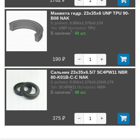
1782 ₽
−
+
Манжета гидр. 23x35x6 UNP TPU 90-
B08 NAK
В дюймах:
0.906x1.378x0.236
Тип:
UNP
Материал:
TPU
?
В наличии
:
40 шт.
190 ₽
−
+
Сальник 23x35x6.5/7 SC4PW11 NBR
80-K01B-C-C NAK
В дюймах:
0.906x1.378x0.256/0.276
Тип:
SC4PW11
Материал:
NBR
?
В наличии
:
48 шт.
375 ₽
−
+