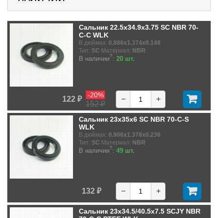
Сальник 22.5x34.9x3.75 SC NBR 70-
C-C WLK
В дюймах:
0.886x1.374x0.148
Тип:
SC
Материал:
NBR
?
В наличии
:
20 шт.
-20%
122 ₽
−
+
152 ₽
Сальник 23x35x6 SC NBR 70-C-S
WLK
В дюймах:
0.906x1.378x0.236
Тип:
SC
Материал:
NBR
?
В наличии
:
49 шт.
132 ₽
−
+
Сальник 23x34.5/40.5x7.5 SCJY NBR