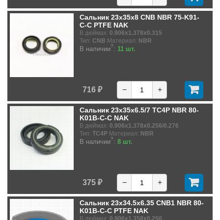
Сальник 23x35x8 CNB NBR 75-K91-
C-C PTFE NAK
В дюймах:
0.906x1.378x0.315
Тип:
CNB
Материал:
NBR
?
В наличии
:
11 шт.
716 ₽
−
+
Сальник 23x35x6.5/7 TC4P NBR 80-
K01B-C-C NAK
В дюймах:
0.906x1.378x0.256/0.276
Тип:
TC4P
Материал:
NBR
?
В наличии
:
8 шт.
375 ₽
−
+
Сальник 23x34.5x6.35 CNB1 NBR 80-
K01B-C-C PTFE NAK
В дюймах:
0.906x1.358x0.250