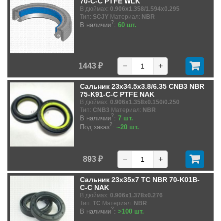
70-C-C PTFE WLK
В дюймах:
0.906x1.358/1.594x0.295
Тип:
SCJY
Материал:
NBR
?
В наличии
:
60 шт.
1443 ₽
−
+
Сальник 23x34.5x3.8/6.35 CNB3 NBR
75-K91-C-C PTFE NAK
В дюймах:
0.906x1.358x0.150/0.250
Тип:
CNB3
Материал:
NBR
?
В наличии
:
7 шт.
?
Под заказ
:
~20 шт.
893 ₽
−
+
Сальник 23x35x7 TC NBR 70-K01B-
C-C NAK
В дюймах:
0.906x1.378x0.276
Тип:
TC
Материал:
NBR
?
В наличии
:
>100 шт.