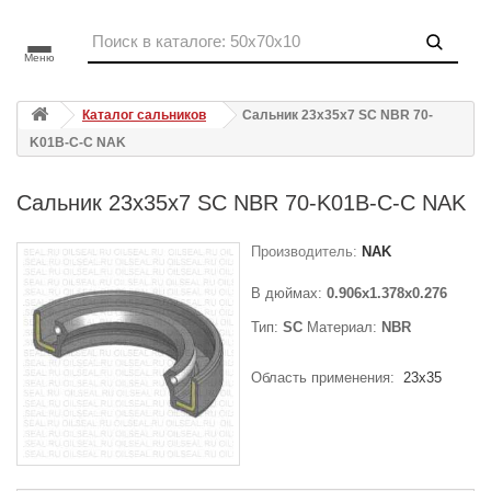
Меню
Каталог сальников
Сальник 23x35x7 SC NBR 70-
K01B-C-C NAK
Сальник 23x35x7 SC NBR 70-K01B-C-C NAK
Производитель:
NAK
В дюймах:
0.906x1.378x0.276
Тип:
SC
Материал:
NBR
Область применения:
23x35