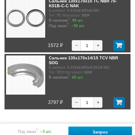
Сальник 135x170x15 TC NBR 70-
K01B-C-C NAK
В дюймах:
5.315x6.693x0.591
Тип:
TC
Материал:
NBR
?
В наличии
:
49 шт.
?
Под заказ
:
~50 шт.
1572 ₽
−
+
Сальник 135x170x14/15 TCV NBR
SOG
В дюймах:
5.315x6.693x0.551/0.591
Тип:
TCV
Материал:
NBR
?
В наличии
:
60 шт.
3797 ₽
−
+
?
Под заказ
:
~3 шт.
Запрос