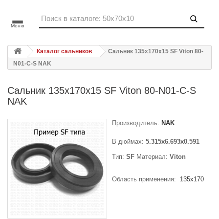
Меню
Каталог сальников
Сальник 135x170x15 SF Viton 80-
N01-C-S NAK
Сальник 135x170x15 SF Viton 80-N01-C-S
NAK
Производитель:
NAK
В дюймах:
5.315x6.693x0.591
Тип:
SF
Материал:
Viton
Область применения:
135x170