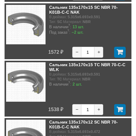
Сальник 135x170x15 SC NBR 70-
K01B-C-C NAK
В дюймах:
5.315x6.693x0.591
Тип:
SC
Материал:
NBR
?
В наличии
:
13 шт.
?
Под заказ
:
~2 шт.
1572 ₽
−
+
Сальник 135x170x15 TC NBR 70-C-C
WLK
В дюймах:
5.315x6.693x0.591
Тип:
TC
Материал:
NBR
?
В наличии
:
2 шт.
1538 ₽
−
+
Сальник 135x170x12 SC NBR 70-
K01B-C-C NAK
В дюймах:
5.315x6.693x0.472