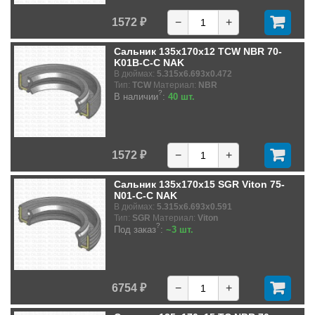
1572 ₽
−
+
Сальник 135x170x12 TCW NBR 70-
K01B-C-C NAK
В дюймах:
5.315x6.693x0.472
Тип:
TCW
Материал:
NBR
?
В наличии
:
40 шт.
1572 ₽
−
+
Сальник 135x170x15 SGR Viton 75-
N01-C-C NAK
В дюймах:
5.315x6.693x0.591
Тип:
SGR
Материал:
Viton
?
Под заказ
:
~3 шт.
6754 ₽
−
+