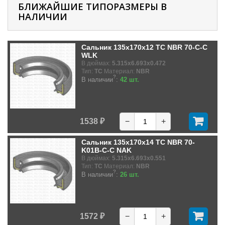
БЛИЖАЙШИЕ ТИПОРАЗМЕРЫ В
НАЛИЧИИ
Сальник 135x170x12 TC NBR 70-C-C
WLK
В дюймах:
5.315x6.693x0.472
Тип:
TC
Материал:
NBR
?
В наличии
:
42 шт.
1538 ₽
−
+
Сальник 135x170x14 TC NBR 70-
K01B-C-C NAK
В дюймах:
5.315x6.693x0.551
Тип:
TC
Материал:
NBR
?
В наличии
:
26 шт.
1572 ₽
−
+