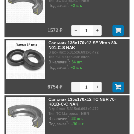
Тип:
SC
Материал:
NBR
?
Под заказ
:
~2 шт.
1572 ₽
−
+
Сальник 135x170x12 SF Viton 80-
N01-C-S NAK
В дюймах:
5.315x6.693x0.472
Тип:
SF
Материал:
Viton
?
В наличии
:
34 шт.
?
Под заказ
:
~2 шт.
6754 ₽
−
+
Сальник 135x170x12 TC NBR 70-
K01B-C-C NAK
В дюймах:
5.315x6.693x0.472
Тип:
TC
Материал:
NBR
?
В наличии
:
32 шт.
?
Под заказ
:
~30 шт.