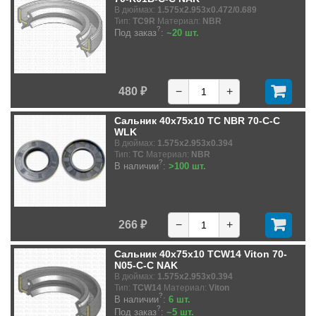
В дюймах:
1.575x2.953x0.472/0.689
Тип:
TC9R
Материал:
NBR
?
Под заказ
:
~20 шт.
480 ₽
−
+
Сальник 40x75x10 TC NBR 70-C-C
WLK
В дюймах:
1.575x2.953x0.394
Тип:
TC
Материал:
NBR
?
В наличии
:
>100 шт.
266 ₽
−
+
Сальник 40x75x10 TCW14 Viton 70-
N05-C-C NAK
В дюймах:
1.575x2.953x0.394
Тип:
TCW14
Материал:
Viton
?
В наличии
:
6 шт.
?
Под заказ
:
~5 шт.