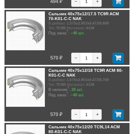
494 ₽
−
+
Сальник 40x75x12/17.5 TC9R ACM
70-K01-C-C NAK
В дюймах:
1.575x2.953x0.472/0.689
Тип:
TC9R
Материал:
ACM
?
Под заказ
:
~40 шт.
570 ₽
−
+
Сальник 40x75x12/18 TC9R ACM 80-
K01-C-C NAK
В дюймах:
1.575x2.953x0.472/0.709
Тип:
TC9R
Материал:
ACM
?
В наличии
:
20 шт.
?
Под заказ
:
~40 шт.
570 ₽
−
+
Сальник 40x75x12/20 TC9L14 ACM
80-K01-C-C NAK