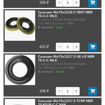
266 ₽
−
+
Сальник 40x75x11/16.5 TB5Y NBR
70-C-C WLK
В дюймах:
1.575x2.953x0.433/0.650
Тип:
TB5Y
Материал:
NBR
?
В наличии
:
2 шт.
422 ₽
−
+
Сальник 40x75x12/17.5 UE-LR NBR
70-C-C WLK
В дюймах:
1.575x2.953x0.472/0.689
Тип:
UE-LR
Материал:
NBR
?
В наличии
:
32 шт.
306 ₽
−
+
Сальник 40x75x12/17.5 TC9R NBR
70-K01B-C-C NAK