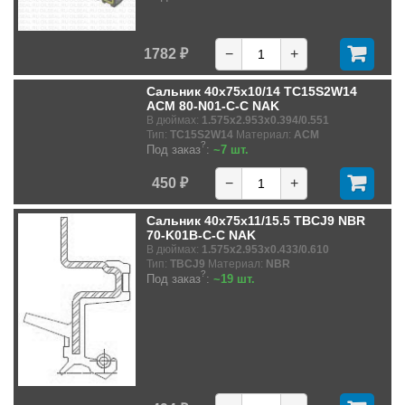
1782 ₽
−
+
Сальник 40x75x10/14 TC15S2W14
ACM 80-N01-C-C NAK
В дюймах:
1.575x2.953x0.394/0.551
Тип:
TC15S2W14
Материал:
ACM
?
Под заказ
:
~7 шт.
450 ₽
−
+
Сальник 40x75x11/15.5 TBCJ9 NBR
70-K01B-C-C NAK
В дюймах:
1.575x2.953x0.433/0.610
Тип:
TBCJ9
Материал:
NBR
?
Под заказ
:
~19 шт.