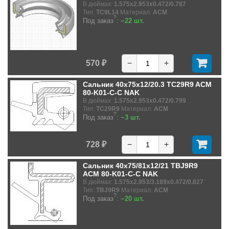
В дюймах:
1.575x2.953x0.472/0.787
Тип:
TC9L14
Материал:
ACM
?
Под заказ
:
~22 шт.
570 ₽
−
+
Сальник 40x75x12/20.3 TC29R9 ACM
80-K01-C-C NAK
В дюймах:
1.575x2.953x0.472/0.799
Тип:
TC29R9
Материал:
ACM
?
Под заказ
:
~3 шт.
728 ₽
−
+
Сальник 40x75/81x12/21 TBJ9R9
ACM 80-K01-C-C NAK
В дюймах:
1.575x2.953/3.189x0.472/0.827
Тип:
TBJ9R9
Материал:
ACM
?
Под заказ
:
~20 шт.