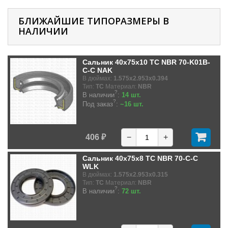
БЛИЖАЙШИЕ ТИПОРАЗМЕРЫ В
НАЛИЧИИ
Сальник 40x75x10 TC NBR 70-K01B-
C-C NAK
В дюймах:
1.575x2.953x0.394
Тип:
TC
Материал:
NBR
?
В наличии
:
14 шт.
?
Под заказ
:
~16 шт.
406 ₽
−
+
Сальник 40x75x8 TC NBR 70-C-C
WLK
В дюймах:
1.575x2.953x0.315
Тип:
TC
Материал:
NBR
?
В наличии
:
72 шт.