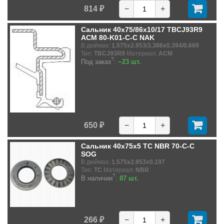
814 ₽
−
+
Сальник 40x75/86x10/17 TBCJ93R9
ACM 80-K01-C-C NAK
В дюймах:
1.575x2.953/3.386x0.394/0.669
Тип:
TBCJ93R9
Материал:
ACM
?
Под заказ
:
~23 шт.
650 ₽
−
+
Сальник 40x75x5 TC NBR 70-C-C
SOG
В дюймах:
1.575x2.953x0.197
Тип:
TC
Материал:
NBR
?
В наличии
:
87 шт.
266 ₽
−
+