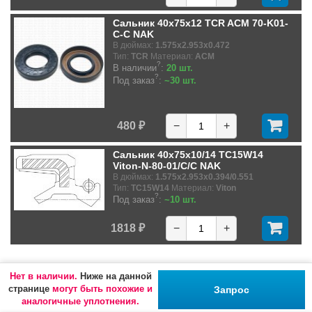
Сальник 40x75x12 TCR ACM 70-K01-
C-C NAK
В дюймах:
1.575x2.953x0.472
Тип:
TCR
Материал:
ACM
?
В наличии
:
20 шт.
?
Под заказ
:
~30 шт.
480 ₽
−
+
Сальник 40x75x10/14 TC15W14
Viton-N-80-01/C/C NAK
В дюймах:
1.575x2.953x0.394/0.551
Тип:
TC15W14
Материал:
Viton
?
Под заказ
:
~10 шт.
1818 ₽
−
+
Нет в наличии.
Ниже на данной
странице
могут быть похожие и
Запрос
аналогичные уплотнения.