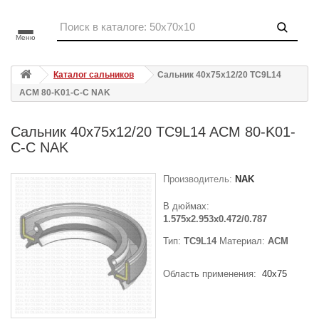
Меню
Каталог сальников
Сальник 40x75x12/20 TC9L14
ACM 80-K01-C-C NAK
Сальник 40x75x12/20 TC9L14 ACM 80-K01-
C-C NAK
Производитель:
NAK
В дюймах:
1.575x2.953x0.472/0.787
Тип:
TC9L14
Материал:
ACM
Область применения:
40x75