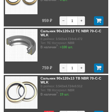
959 ₽
−
+
Сальник 90x120x12 TC NBR 70-C-C
WLK
В дюймах:
3.543x4.724x0.472
Тип:
TC
Материал:
NBR
?
В наличии
:
>100 шт.
759 ₽
−
+
Сальник 90x120x13 TB NBR 70-C-C
WLK
В дюймах:
3.543x4.724x0.512
Тип:
TB
Материал:
NBR
?
В наличии
:
19 шт.