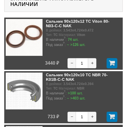
НАЛИЧИИ
Сальник 90x120x12 TC Viton 80-
N03-C-C NAK
В дюймах:
3.543x4.724x0.472
Тип:
TC
Материал:
Viton
?
В наличии
:
74 шт.
?
Под заказ
:
~ >126 шт.
3440 ₽
−
+
Сальник 90x120x10 TC NBR 70-
K01B-C-C NAK
В дюймах:
3.543x4.724x0.394
Тип:
TC
Материал:
NBR
?
В наличии
:
>100 шт.
?
Под заказ
:
~ >403 шт.
733 ₽
−
+