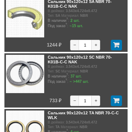
Сальник 90x120x12 SA NBR 70-
K01B-C-C NAK
В дюймах:
3.543x4.724x0.472
Тип:
SA
Материал:
NBR
?
В наличии
:
2 шт.
?
Под заказ
:
~15 шт.
1244 ₽
−
+
Сальник 90x120x12 SC NBR 70-
K01B-C-C NAK
В дюймах:
3.543x4.724x0.472
Тип:
SC
Материал:
NBR
?
В наличии
:
37 шт.
?
Под заказ
:
~ >447 шт.
733 ₽
−
+
Сальник 90x120x12 TA NBR 70-C-C
WLK
В дюймах:
3.543x4.724x0.472
Тип:
TA
Материал:
NBR
?
В наличии
:
4 шт.