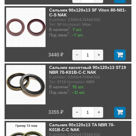
Сальник 90x120x13 SF Viton 80-N01-
C-S NAK
В дюймах:
3.543x4.724x0.512
Тип:
SF
Материал:
Viton
?
В наличии
:
7 шт.
?
Под заказ
:
~7 шт.
3440 ₽
−
+
Сальник кассетный 90x120x13 ST19
NBR 70-K01B-C-C NAK
В дюймах:
3.543x4.724x0.512
Тип:
ST19
Материал:
NBR
?
В наличии
:
91 шт.
?
Под заказ
:
~11 шт.
3355 ₽
−
+
Сальник 90x120x13 TA NBR 70-
K01B-C-C NAK
В дюймах:
3.543x4.724x0.512