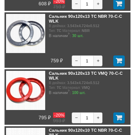
-20%
608 ₽
−
+
759 ₽
Сальник 90x120x13 TC NBR 70-C-C
WLK
В дюймах:
3.543x4.724x0.512
Тип:
TC
Материал:
NBR
?
В наличии
:
30 шт.
759 ₽
−
+
Сальник 90x120x13 TC VMQ 70-C-C
WLK
В дюймах:
3.543x4.724x0.512
Тип:
TC
Материал:
VMQ
?
В наличии
:
100 шт.
-20%
795 ₽
−
+
993 ₽
Сальник 90x120x10 TC NBR 70-C-C