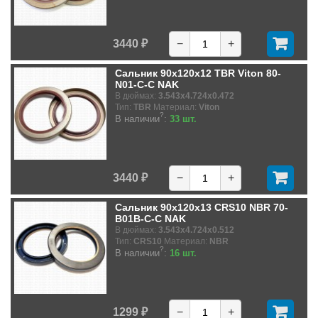
3440 ₽
−
+
Сальник 90x120x12 TBR Viton 80-
N01-C-C NAK
В дюймах:
3.543x4.724x0.472
Тип:
TBR
Материал:
Viton
?
В наличии
:
33 шт.
3440 ₽
−
+
Сальник 90x120x13 CRS10 NBR 70-
B01B-C-C NAK
В дюймах:
3.543x4.724x0.512
Тип:
CRS10
Материал:
NBR
?
В наличии
:
16 шт.
1299 ₽
−
+