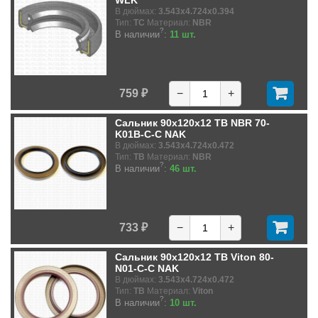
WLK
В дюймах:
3.543x4.724x0.394
Тип:
TC
Материал:
NBR
?
В наличии
:
11 шт.
759 ₽
−
+
Сальник 90x120x12 TB NBR 70-
K01B-C-C NAK
В дюймах:
3.543x4.724x0.472
Тип:
TB
Материал:
NBR
?
В наличии
:
46 шт.
733 ₽
−
+
Сальник 90x120x12 TB Viton 80-
N01-C-C NAK
В дюймах:
3.543x4.724x0.472
Тип:
TB
Материал:
Viton
?
В наличии
:
10 шт.