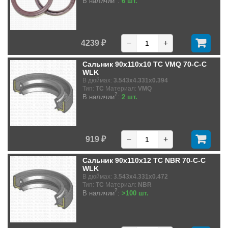
В наличии
:
6 шт.
4239 ₽
−
+
Сальник 90x110x10 TC VMQ 70-C-C
WLK
В дюймах:
3.543x4.331x0.394
Тип:
TC
Материал:
VMQ
?
В наличии
:
2 шт.
919 ₽
−
+
Сальник 90x110x12 TC NBR 70-C-C
WLK
В дюймах:
3.543x4.331x0.472
Тип:
TC
Материал:
NBR
?
В наличии
:
>100 шт.