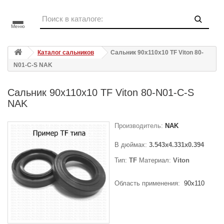
Меню
Каталог сальников
Сальник 90x110x10 TF Viton 80-
N01-C-S NAK
Сальник 90x110x10 TF Viton 80-N01-C-S
NAK
Производитель:
NAK
В дюймах:
3.543x4.331x0.394
Тип:
TF
Материал:
Viton
Область применения:
90x110