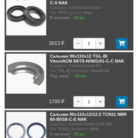
C-S NAK
В дюймах:
3.543x4.331x0.472
Тип:
TF
Материал:
Viton
?
В наличии
:
13 шт.
3013 ₽
−
+
Сальник 90x110x12 TGL-BI
Viton/ACM 80/70-N/N01/01-C-C NAK
В дюймах:
3.543x4.331x0.472
Тип:
TGL-BI
Материал:
Viton/ACM
?
Под заказ
:
~10 шт.
1700 ₽
−
+
Сальник 90x110x12/12.5 TCN11 NBR
80-B01B-C-E NAK
В дюймах:
3.543x4.331x0.472/0.492
Тип:
TCN11
Материал:
NBR
?
В наличии
:
72 шт.
?