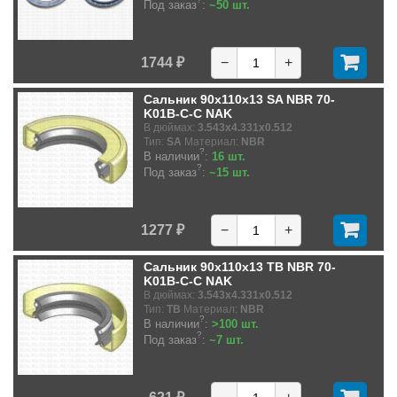
Под заказ
:
~50 шт.
1744 ₽
−
+
Сальник 90x110x13 SA NBR 70-
K01B-C-C NAK
В дюймах:
3.543x4.331x0.512
Тип:
SA
Материал:
NBR
?
В наличии
:
16 шт.
?
Под заказ
:
~15 шт.
1277 ₽
−
+
Сальник 90x110x13 TB NBR 70-
K01B-C-C NAK
В дюймах:
3.543x4.331x0.512
Тип:
TB
Материал:
NBR
?
В наличии
:
>100 шт.
?
Под заказ
:
~7 шт.