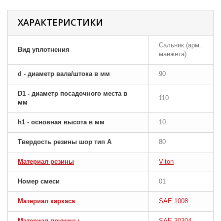
ХАРАКТЕРИСТИКИ
Сальник (арм.
Вид уплотнения
манжета)
d - диаметр вала/штока в мм
90
D1 - диаметр посадочного места в
110
мм
h1 - основная высота в мм
10
Твердость резины шор тип A
80
Материал резины
Viton
Номер смеси
01
Материал каркаса
SAE 1008
Материал пружины
SAE 30304