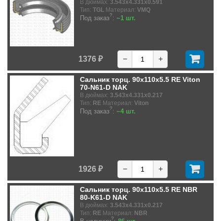
В дюймах:
3.543x4.331x0.591
Тип:
TGL
Материал:
VMQ
?
Под заказ
:
~1 шт.
1376 ₽
−
+
Сальник торц. 90x110x5.5 RE Viton
70-N61-D NAK
В дюймах:
3.543x4.331x0.217
Тип:
RE
Материал:
Viton
?
Под заказ
:
~4 шт.
1926 ₽
−
+
Сальник торц. 90x110x5.5 RE NBR
80-K61-D NAK
В дюймах:
3.543x4.331x0.217
Тип:
RE
Материал:
NBR
?