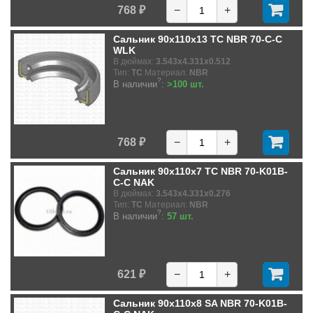
768 ₽
−
+
Сальник 90x110x13 TC NBR 70-C-C
WLK
В дюймах:
3.543x4.331x0.512
Тип:
TC
Материал:
NBR
?
В наличии
:
>100 шт.
768 ₽
−
+
Сальник 90x110x7 TC NBR 70-K01B-
C-C NAK
В дюймах:
3.543x4.331x0.276
Тип:
TC
Материал:
NBR
?
В наличии
:
57 шт.
621 ₽
−
+
Сальник 90x110x8 SA NBR 70-K01B-