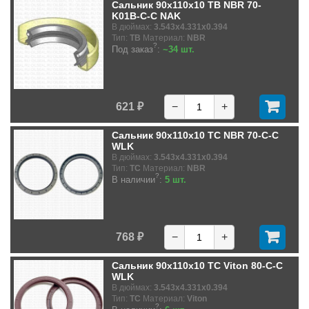
Сальник 90x110x10 TB NBR 70-
K01B-C-C NAK
В дюймах:
3.543x4.331x0.394
Тип:
TB
Материал:
NBR
?
Под заказ
:
~34 шт.
621 ₽
−
+
Сальник 90x110x10 TC NBR 70-C-C
WLK
В дюймах:
3.543x4.331x0.394
Тип:
TC
Материал:
NBR
?
В наличии
:
5 шт.
768 ₽
−
+
Сальник 90x110x10 TC Viton 80-C-C
WLK
В дюймах:
3.543x4.331x0.394
Тип:
TC
Материал:
Viton
?