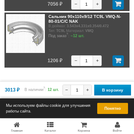
7056 ₽
−
+
Сальник 90x110x9/12 TC9L VMQ-N-
80-01/C/C NAK
В дюймах:
3.543x4.331x0.354/0.472
Тип:
TC9L
Материал:
VMQ
?
Под заказ
:
~12 шт.
1206 ₽
−
+
?
3013 ₽
В наличии
:
12 шт.
−
+
В корзину
Мы используем файлы cookie для улучшения
Понятно
работы сайта.
Главная
Каталог
Корзина
Войти