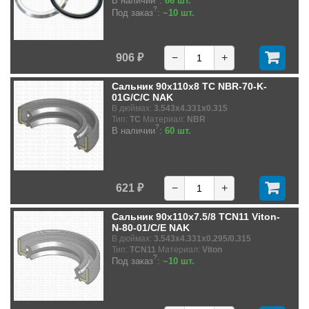
В наличии
:
86 шт.
?
Под заказ
:
~10 шт.
906 ₽
−
+
Сальник 90x110x8 TC NBR-70-K-
01G/C/C NAK
В дюймах:
3.543x4.331x0.315
Тип:
TC
Материал:
NBR
?
В наличии
:
60 шт.
621 ₽
−
+
Сальник 90x110x7.5/8 TCN11 Viton-
N-80-01/C/E NAK
В дюймах:
3.543x4.331x0.295/0.315
Тип:
TCN11
Материал:
Viton
?
Под заказ
:
~10 шт.