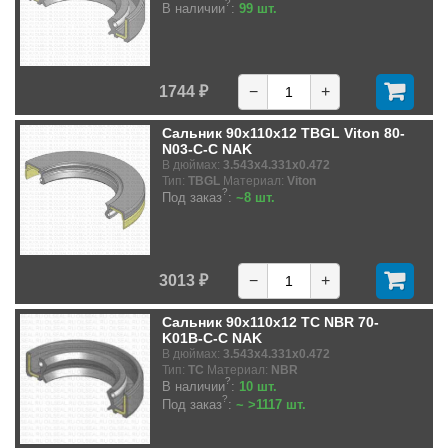
?
В наличии
:
99 шт.
1744 ₽
−
+
Сальник 90x110x12 TBGL Viton 80-
N03-C-C NAK
В дюймах:
3.543x4.331x0.472
Тип:
TBGL
Материал:
Viton
?
Под заказ
:
~8 шт.
3013 ₽
−
+
Сальник 90x110x12 TC NBR 70-
K01B-C-C NAK
В дюймах:
3.543x4.331x0.472
Тип:
TC
Материал:
NBR
?
В наличии
:
10 шт.
?
Под заказ
:
~ >1117 шт.