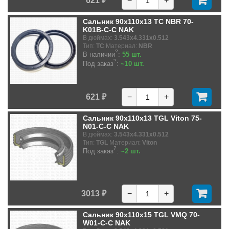
621 ₽
−
+
Сальник 90x110x13 TC NBR 70-
K01B-C-C NAK
В дюймах:
3.543x4.331x0.512
Тип:
TC
Материал:
NBR
?
В наличии
:
55 шт.
?
Под заказ
:
~10 шт.
621 ₽
−
+
Сальник 90x110x13 TGL Viton 75-
N01-C-C NAK
В дюймах:
3.543x4.331x0.512
Тип:
TGL
Материал:
Viton
?
Под заказ
:
~2 шт.
3013 ₽
−
+
Сальник 90x110x15 TGL VMQ 70-
W01-C-C NAK