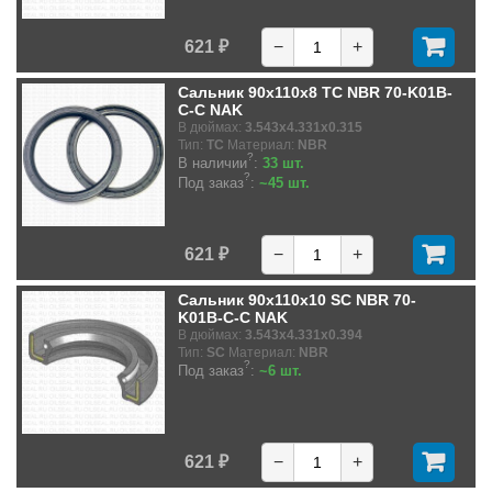
621 ₽
−
+
Сальник 90x110x8 TC NBR 70-K01B-
C-C NAK
В дюймах:
3.543x4.331x0.315
Тип:
TC
Материал:
NBR
?
В наличии
:
33 шт.
?
Под заказ
:
~45 шт.
621 ₽
−
+
Сальник 90x110x10 SC NBR 70-
K01B-C-C NAK
В дюймах:
3.543x4.331x0.394
Тип:
SC
Материал:
NBR
?
Под заказ
:
~6 шт.
621 ₽
−
+