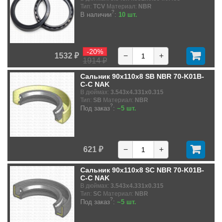
Тип:
TCV
Материал:
NBR
?
В наличии
:
10 шт.
-20%
1532 ₽
−
+
1914 ₽
Сальник 90x110x8 SB NBR 70-K01B-
C-C NAK
В дюймах:
3.543x4.331x0.315
Тип:
SB
Материал:
NBR
?
Под заказ
:
~5 шт.
621 ₽
−
+
Сальник 90x110x8 SC NBR 70-K01B-
C-C NAK
В дюймах:
3.543x4.331x0.315
Тип:
SC
Материал:
NBR
?
Под заказ
:
~5 шт.