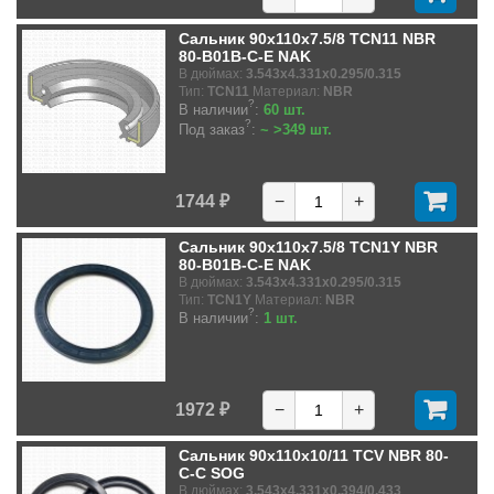
Сальник 90x110x7.5/8 TCN11 NBR
80-B01B-C-E NAK
В дюймах:
3.543x4.331x0.295/0.315
Тип:
TCN11
Материал:
NBR
?
В наличии
:
60 шт.
?
Под заказ
:
~ >349 шт.
1744 ₽
−
+
Сальник 90x110x7.5/8 TCN1Y NBR
80-B01B-C-E NAK
В дюймах:
3.543x4.331x0.295/0.315
Тип:
TCN1Y
Материал:
NBR
?
В наличии
:
1 шт.
1972 ₽
−
+
Сальник 90x110x10/11 TCV NBR 80-
C-C SOG
В дюймах:
3.543x4.331x0.394/0.433