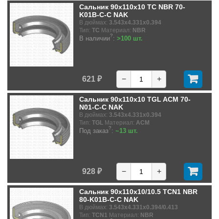
Сальник 90x110x10 TC NBR 70-
K01B-C-C NAK
В дюймах:
3.543x4.331x0.394
Тип:
TC
Материал:
NBR
?
В наличии
:
>100 шт.
621 ₽
−
+
Сальник 90x110x10 TGL ACM 70-
N01-C-C NAK
В дюймах:
3.543x4.331x0.394
Тип:
TGL
Материал:
ACM
?
Под заказ
:
~13 шт.
928 ₽
−
+
Сальник 90x110x10/10.5 TCN1 NBR
80-K01B-C-C NAK
В дюймах:
3.543x4.331x0.394/0.413
Тип:
TCN1
Материал:
NBR