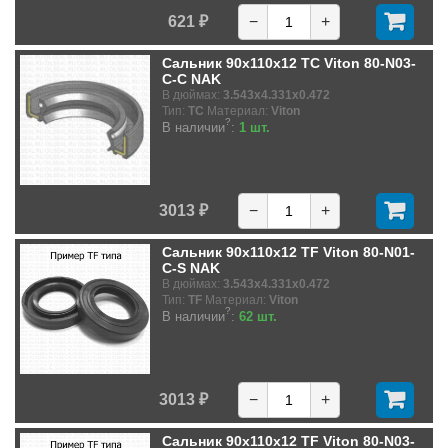
621 ₽
−
+
Сальник 90x110x12 TC Viton 80-N03-
C-C NAK
В дюймах:
3.543x4.331x0.472
Тип:
TC
Материал:
Viton
?
В наличии
:
1 шт.
3013 ₽
−
+
Сальник 90x110x12 TF Viton 80-N01-
C-S NAK
В дюймах:
3.543x4.331x0.472
Тип:
TF
Материал:
Viton
?
В наличии
:
62 шт.
3013 ₽
−
+
Сальник 90x110x12 TF Viton 80-N03-