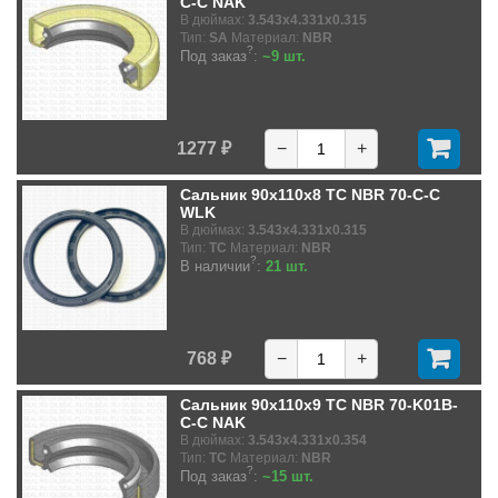
C-C NAK
В дюймах:
3.543x4.331x0.315
Тип:
SA
Материал:
NBR
?
Под заказ
:
~9 шт.
1277 ₽
−
+
Сальник 90x110x8 TC NBR 70-C-C
WLK
В дюймах:
3.543x4.331x0.315
Тип:
TC
Материал:
NBR
?
В наличии
:
21 шт.
768 ₽
−
+
Сальник 90x110x9 TC NBR 70-K01B-
C-C NAK
В дюймах:
3.543x4.331x0.354
Тип:
TC
Материал:
NBR
?
Под заказ
:
~15 шт.