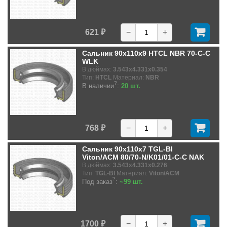
621 ₽
−
+
Сальник 90x110x9 HTCL NBR 70-C-C
WLK
В дюймах:
3.543x4.331x0.354
Тип:
HTCL
Материал:
NBR
?
В наличии
:
20 шт.
768 ₽
−
+
Сальник 90x110x7 TGL-BI
Viton/ACM 80/70-N/K01/01-C-C NAK
В дюймах:
3.543x4.331x0.276
Тип:
TGL-BI
Материал:
Viton/ACM
?
Под заказ
:
~99 шт.
1700 ₽
−
+