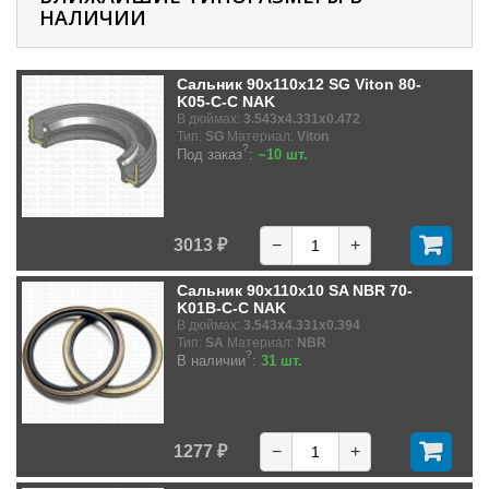
НАЛИЧИИ
Сальник 90x110x12 SG Viton 80-
K05-C-C NAK
В дюймах:
3.543x4.331x0.472
Тип:
SG
Материал:
Viton
?
Под заказ
:
~10 шт.
3013 ₽
−
+
Сальник 90x110x10 SA NBR 70-
K01B-C-C NAK
В дюймах:
3.543x4.331x0.394
Тип:
SA
Материал:
NBR
?
В наличии
:
31 шт.
1277 ₽
−
+