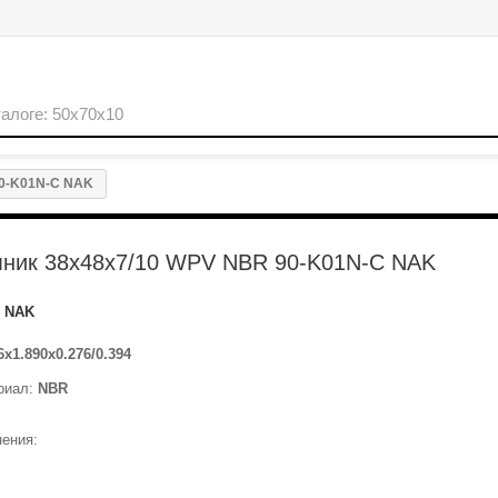
90-K01N-C NAK
мник 38x48x7/10 WPV NBR 90-K01N-C NAK
NAK
6x1.890x0.276/0.394
риал:
NBR
ения: