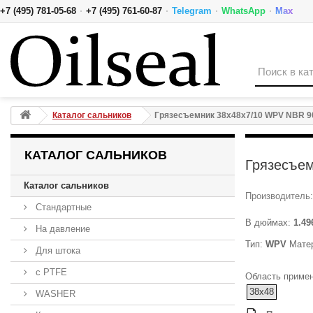
·
·
·
·
+7 (495) 781-05-68
+7 (495) 761-60-87
Telegram
WhatsApp
Max
Грязесъемник 38x48x7/10 WPV NBR 90-K01N-C NAK
Каталог сальников
Грязесъемник 38x48x7/10 WPV NBR 
КАТАЛОГ САЛЬНИКОВ
Грязесъе
Каталог сальников
Производитель:
Стандартные
В дюймах:
1.49
На давление
Тип:
WPV
Мате
Для штока
с PTFE
Область примен
38x48
WASHER