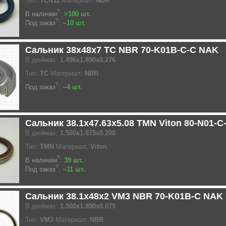
Тип:
TCN11
Материал:
NBR
?
В наличии
:
>100 шт.
?
Под заказ
:
~10 шт.
Сальник 38x48x7 TC NBR 70-K01B-C-C NAK
В дюймах:
1.496x1.890x0.276
Тип:
TC
Материал:
NBR
?
Под заказ
:
~4 шт.
Сальник 38.1x47.63x5.08 TMN Viton 80-N01-
В дюймах:
1.500x1.875x0.200
Тип:
TMN
Материал:
Viton
?
В наличии
:
39 шт.
?
Под заказ
:
~11 шт.
Сальник 38.1x48x2 VM3 NBR 70-K01B-C NAK
В дюймах:
1.500x1.890x0.079
Тип:
VM3
Материал:
NBR