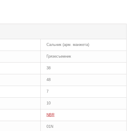
Сальник (арм. манжета)
Грязесъемник
38
48
7
10
NBR
01N