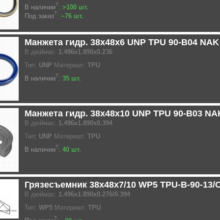
?
В наличии
:
>100 шт.
?
Под заказ
:
~76 шт.
Манжета гидр. 38x48x6 UNP TPU 90-B04 NAK
В дюймах:
1.496x1.890x0.236
Тип:
UNP
Материал:
TPU
?
В наличии
:
35 шт.
Манжета гидр. 38x48x10 UNP TPU 90-B03 NA
В дюймах:
1.496x1.890x0.394
Тип:
UNP
Материал:
TPU
?
В наличии
:
40 шт.
Грязесъемник 38x48x7/10 WP5 TPU-B-90-13/
В дюймах:
1.496x1.890x0.276/0.394
Тип:
WP5
Материал:
TPU
?