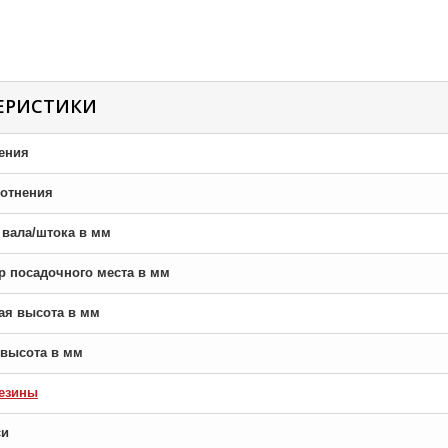
ЕРИСТИКИ
ения
отнения
р вала/штока в мм
тр посадочного места в мм
ная высота в мм
я высота в мм
езины
си