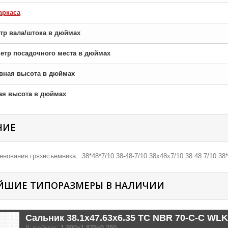
аркаса
етр вала/штока в дюймах
аметр посадочного места в дюймах
новная высота в дюймах
рая высота в дюймах
НИЕ
нования грязесъемника : 38*48*7/10 38-48-7/10 38х48х7/10 38 48 7/10 38*
ЙШИЕ ТИПОРАЗМЕРЫ В НАЛИЧИИ
Сальник 38.1x47.63x6.35 TC NBR 70-C-C WLK
В дюймах:
1.500x1.875x0.250