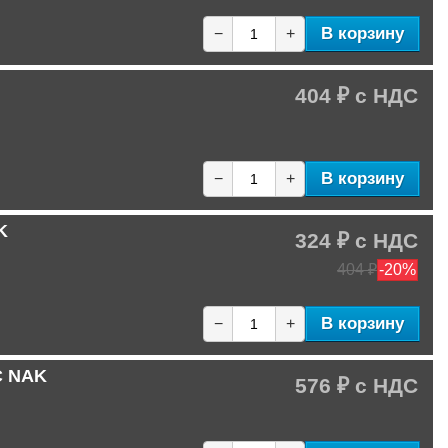
В корзину
−
+
404 ₽
В корзину
−
+
K
324 ₽
404 ₽
-20%
В корзину
−
+
C NAK
576 ₽