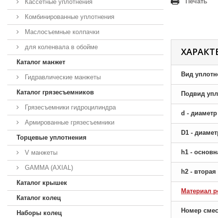
Печать
Кассетные уплотнения
Комбинированные уплотнения
Маслосъемные колпачки
для коленвала в обойме
ХАРАКТ
Каталог манжет
Вид уплотн
Гидравлические манжеты
Каталог грязесъемников
Подвид упл
Грязесъемники гидроцилиндра
d - диамет
Армированные грязесъемники
D1 - диаме
Торцевые уплотнения
h1 - основ
V манжеты
GAMMA (AXIAL)
h2 - втора
Каталог крышек
Материал р
Каталог колец
Номер сме
Наборы колец