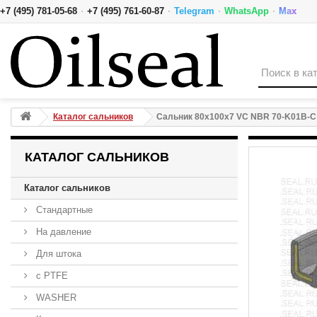
·
·
·
·
+7 (495) 781-05-68
+7 (495) 761-60-87
Telegram
WhatsApp
Max
Сальник 80x100x7 VC NBR 70-K01B-C NAK
Каталог сальников
Сальник 80x100x7 VC NBR 70-K01B-
КАТАЛОГ САЛЬНИКОВ
Каталог сальников
Стандартные
На давление
Для штока
с PTFE
WASHER