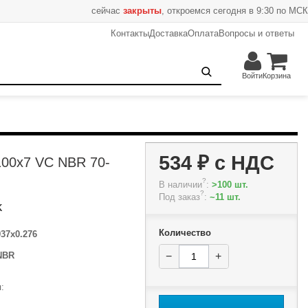
сейчас
закрыты
, откроемся сегодня в 9:30 по МСК
Контакты
Доставка
Оплата
Вопросы и ответы
534 ₽
−
+
В корзину
Войти
Корзина
534 ₽
с НДС
100x7 VC NBR 70-
?
В наличии
:
>100 шт.
?
Под заказ
:
~11 шт.
K
Количество
937x0.276
NBR
−
+
: