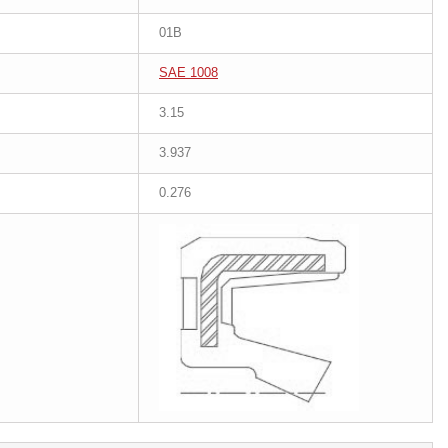
01B
SAE 1008
3.15
3.937
0.276