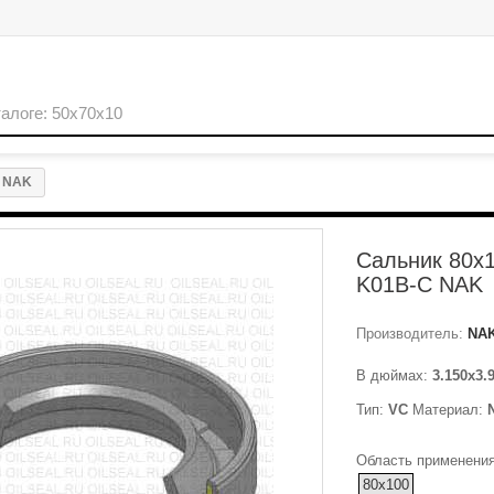
C NAK
Сальник 80x
K01B-C NAK
Производитель:
NA
В дюймах:
3.150x3.
Тип:
VC
Материал:
Область применения
80x100