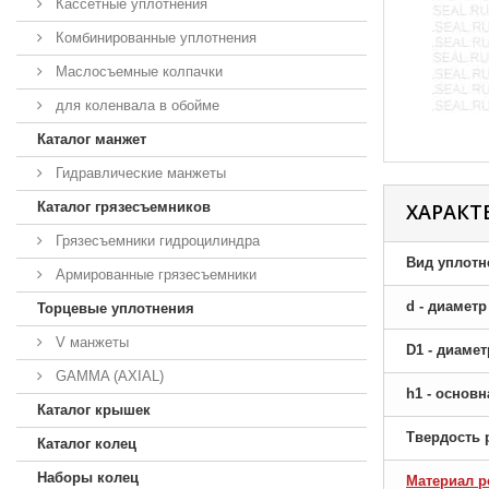
Кассетные уплотнения
Комбинированные уплотнения
Маслосъемные колпачки
для коленвала в обойме
Каталог манжет
Гидравлические манжеты
Каталог грязесъемников
ХАРАКТ
Грязесъемники гидроцилиндра
Вид уплотн
Армированные грязесъемники
d - диамет
Торцевые уплотнения
V манжеты
D1 - диаме
GAMMA (AXIAL)
h1 - основ
Каталог крышек
Твердость 
Каталог колец
Наборы колец
Материал р