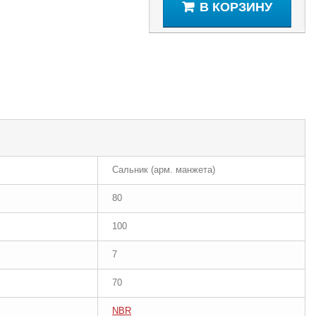
В КОРЗИНУ
Сальник (арм. манжета)
80
100
7
70
NBR