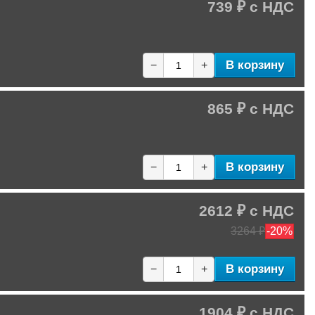
739 ₽
В корзину
−
+
865 ₽
В корзину
−
+
2612 ₽
3264 ₽
-20%
В корзину
−
+
1904 ₽