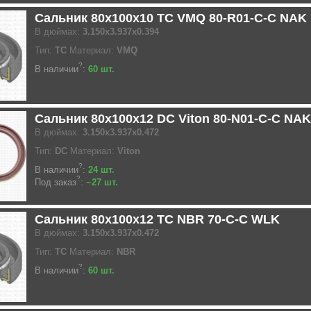
Сальник 80x100x10 TC VMQ 80-R01-C-C NAK
В дюймах:
3.150x3.937x0.394
Тип:
TC
Материал:
VMQ
?
В наличии
:
60 шт.
Сальник 80x100x12 DC Viton 80-N01-C-C NAK
В дюймах:
3.150x3.937x0.472
Тип:
DC
Материал:
Viton
?
В наличии
:
24 шт.
?
Под заказ
:
~27 шт.
Сальник 80x100x12 TC NBR 70-C-C WLK
В дюймах:
3.150x3.937x0.472
Тип:
TC
Материал:
NBR
?
В наличии
:
60 шт.