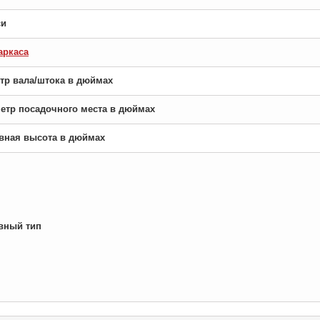
си
аркаса
етр вала/штока в дюймах
аметр посадочного места в дюймах
новная высота в дюймах
вный тип