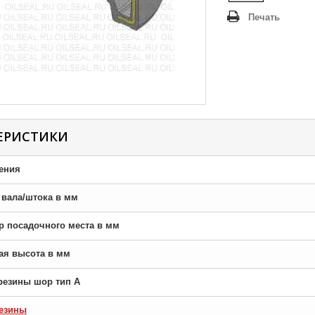
Печать
ЕРИСТИКИ
ения
р вала/штока в мм
тр посадочного места в мм
ная высота в мм
резины шор тип A
езины