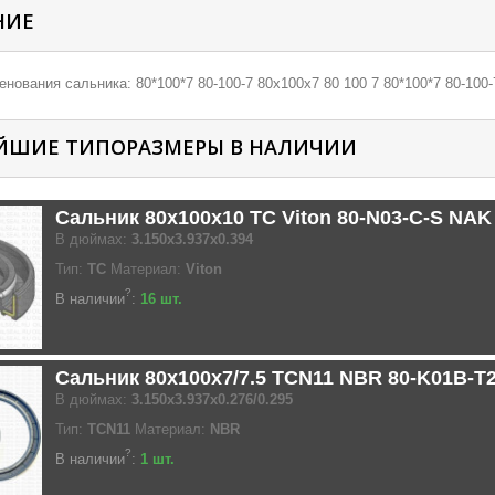
НИЕ
нования сальника: 80*100*7 80-100-7 80х100х7 80 100 7 80*100*7 80-100-
ЙШИЕ ТИПОРАЗМЕРЫ В НАЛИЧИИ
Сальник 80x100x10 TC Viton 80-N03-C-S NAK
В дюймах:
3.150x3.937x0.394
Тип:
TC
Материал:
Viton
?
В наличии
:
16 шт.
Сальник 80x100x7/7.5 TCN11 NBR 80-K01B-T
В дюймах:
3.150x3.937x0.276/0.295
Тип:
TCN11
Материал:
NBR
?
В наличии
:
1 шт.