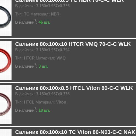
В дюймах:
3.150x3.937x0.335
Тип:
TC
Материал:
NBR
?
В наличии
:
46 шт.
Сальник 80x100x10 HTCR VMQ 70-C-C WLK
В дюймах:
3.150x3.937x0.394
Тип:
HTCR
Материал:
VMQ
?
В наличии
:
3 шт.
Сальник 80x100x8.5 HTCL Viton 80-C-C WLK
В дюймах:
3.150x3.937x0.335
Тип:
HTCL
Материал:
Viton
?
В наличии
:
18 шт.
Сальник 80x100x10 TC Viton 80-N03-C-C NAK