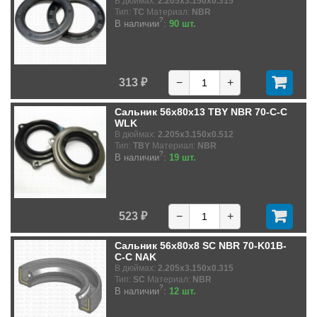
В дюймах:
2.205x3.150x0.315
Тип:
TC
Материал:
NBR
?
В наличии
:
90 шт.
313 ₽
−
+
Сальник 56x80x13 TBY NBR 70-C-C
WLK
В дюймах:
2.205x3.150x0.512
Тип:
TBY
Материал:
NBR
?
В наличии
:
19 шт.
523 ₽
−
+
Сальник 56x80x8 SC NBR 70-K01B-
C-C NAK
В дюймах:
2.205x3.150x0.315
Тип:
SC
Материал:
NBR
?
В наличии
:
12 шт.