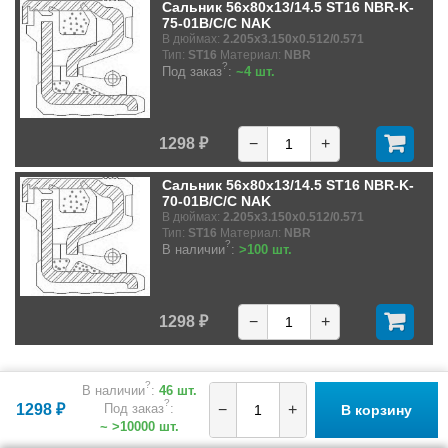
Сальник 56x80x13/14.5 ST16 NBR-K-
75-01B/C/C NAK
В дюймах:
2.205x3.150x0.512/0.571
Тип:
ST16
Материал:
NBR
?
Под заказ
:
~4 шт.
1298 ₽
−
+
Сальник 56x80x13/14.5 ST16 NBR-K-
70-01B/C/C NAK
В дюймах:
2.205x3.150x0.512/0.571
Тип:
ST16
Материал:
NBR
?
В наличии
:
>100 шт.
1298 ₽
−
+
?
В наличии
:
46 шт.
?
1298 ₽
Под заказ
:
−
+
В корзину
~ >10000 шт.