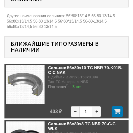
Другие наименования сальника: 56*80*13/14.5 56-80-13/14.5
56х80х13/14.5 56 80 13/14.5 56*80*13/14,5 56-80-13/14,5
56х80х13/14,5 56 80 13/14,5
БЛИЖАЙШИЕ ТИПОРАЗМЕРЫ В
НАЛИЧИИ
Сальник 56x80x10 TC NBR 70-K01B-
C-C NAK
В дюймах:
2.205x3.150x0.394
Тип:
TC
Материал:
NBR
?
Под заказ
:
~3 шт.
403 ₽
−
+
Сальник 56x80x8 TC NBR 70-C-C
WLK