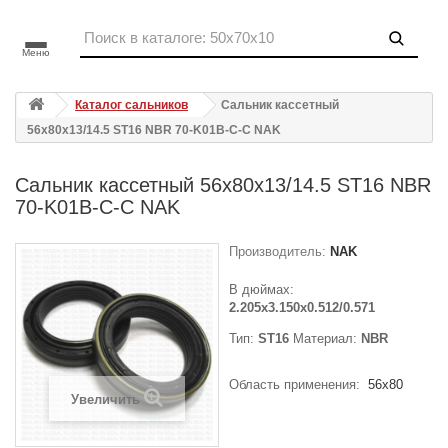
Меню
Каталог сальников
Сальник кассетный
56x80x13/14.5 ST16 NBR 70-K01B-C-C NAK
Сальник кассетный 56x80x13/14.5 ST16 NBR
70-K01B-C-C NAK
Производитель:
NAK
В дюймах:
2.205x3.150x0.512/0.571
Тип:
ST16
Материал:
NBR
Область применения:
56x80
Увеличить