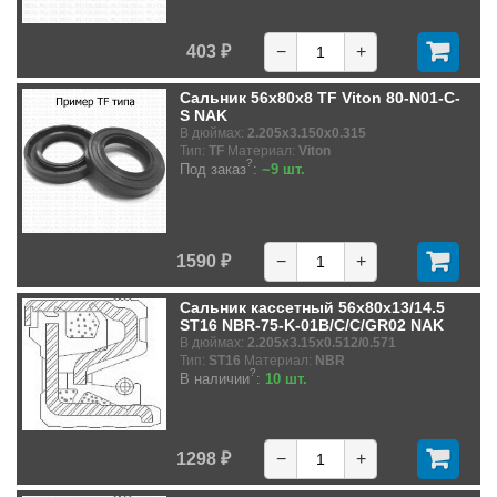
403 ₽
−
+
Сальник 56x80x8 TF Viton 80-N01-C-
S NAK
В дюймах:
2.205x3.150x0.315
Тип:
TF
Материал:
Viton
?
Под заказ
:
~9 шт.
1590 ₽
−
+
Сальник кассетный 56x80x13/14.5
ST16 NBR-75-K-01B/C/C/GR02 NAK
В дюймах:
2.205x3.15x0.512/0.571
Тип:
ST16
Материал:
NBR
?
В наличии
:
10 шт.
1298 ₽
−
+