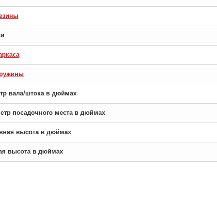
езины
си
аркаса
пружины
етр вала/штока в дюймах
аметр посадочного места в дюймах
новная высота в дюймах
рая высота в дюймах