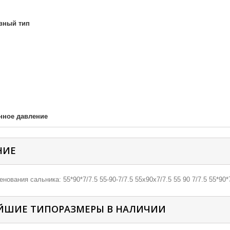
вный тип
нное давление
НИЕ
нования сальника: 55*90*7/7.5 55-90-7/7.5 55х90х7/7.5 55 90 7/7.5 55*90*7
ЙШИЕ ТИПОРАЗМЕРЫ В НАЛИЧИИ