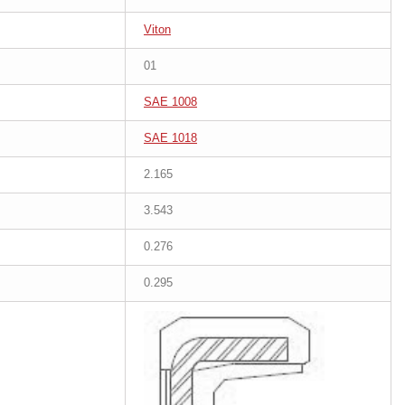
Viton
01
SAE 1008
SAE 1018
2.165
3.543
0.276
0.295