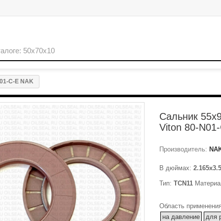
N01-C-E NAK
Сальник 55x9
Viton 80-N01
Производитель:
NA
В дюймах:
2.165x3.
Тип:
TCN11
Материа
Область применения
на давление
для 