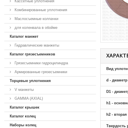
Кассетные уплотнения
Комбинированные уплотнения
Маслосъемные колпачки
для коленвала в обойме
Каталог манжет
Гидравлические манжеты
Каталог грязесъемников
ХАРАКТ
Грязесъемники гидроцилиндра
Вид уплотн
Армированные грязесъемники
d - диамет
Торцевые уплотнения
V манжеты
D1 - диаме
GAMMA (AXIAL)
h1 - основ
Каталог крышек
h2 - втора
Каталог колец
Наборы колец
Твердость 