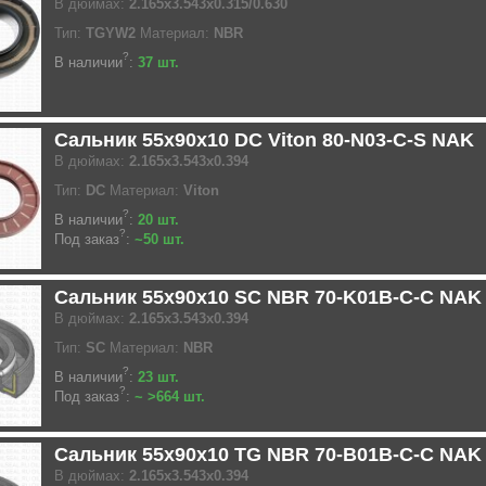
В дюймах:
2.165x3.543x0.315/0.630
Тип:
TGYW2
Материал:
NBR
?
В наличии
:
37 шт.
Сальник 55x90x10 DC Viton 80-N03-C-S NAK
В дюймах:
2.165x3.543x0.394
Тип:
DC
Материал:
Viton
?
В наличии
:
20 шт.
?
Под заказ
:
~50 шт.
Сальник 55x90x10 SC NBR 70-K01B-C-C NAK
В дюймах:
2.165x3.543x0.394
Тип:
SC
Материал:
NBR
?
В наличии
:
23 шт.
?
Под заказ
:
~ >664 шт.
Сальник 55x90x10 TG NBR 70-B01B-C-C NAK
В дюймах:
2.165x3.543x0.394