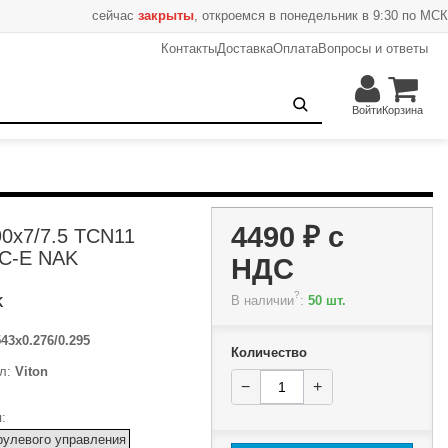
сейчас
закрыты
, откроемся в понедельник в 9:30 по МСК
Контакты
Доставка
Оплата
Вопросы и ответы
4490 ₽
−
+
В корзину
Войти
Корзина
4490 ₽
с
0x7/7.5 TCN11
-C-E NAK
НДС
?
В наличии
:
50 шт.
K
543x0.276/0.295
Количество
л:
Viton
−
+
:
рулевого управления