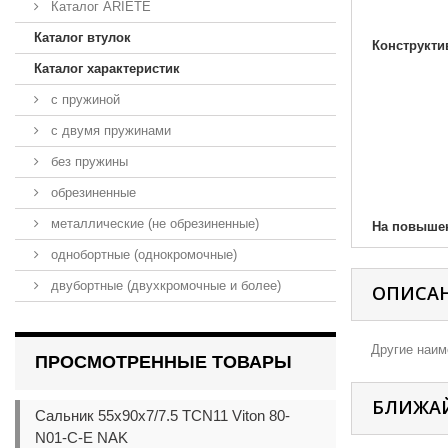
Каталог ARIETE
Каталог втулок
Конструкти
Каталог характеристик
с пружиной
с двумя пружинами
без пружины
обрезиненные
металлические (не обрезиненные)
На повыше
однобортные (однокромочные)
двубортные (двухкромочные и более)
ОПИСА
Другие наиме
ПРОСМОТРЕННЫЕ ТОВАРЫ
БЛИЖА
Сальник 55x90x7/7.5 TCN11 Viton 80-
N01-C-E NAK