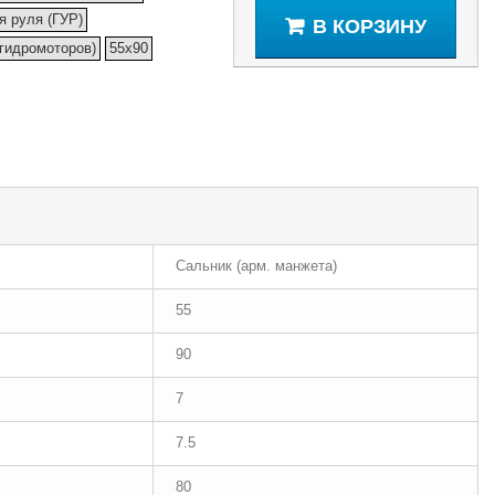
я руля (ГУР)
В КОРЗИНУ
(гидромоторов)
55x90
Сальник (арм. манжета)
55
90
7
7.5
80