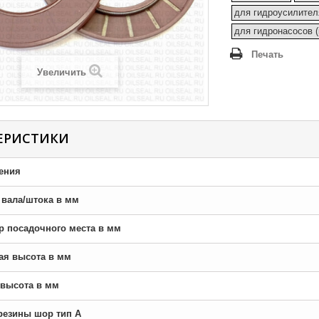
для гидроусилител
для гидронасосов 
Печать
Увеличить
ЕРИСТИКИ
ения
р вала/штока в мм
тр посадочного места в мм
ная высота в мм
я высота в мм
резины шор тип A