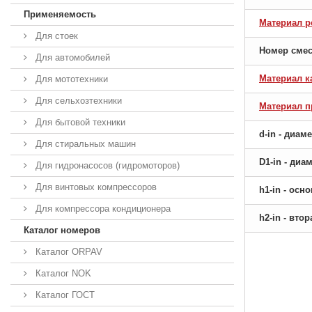
Применяемость
Материал р
Для стоек
Номер сме
Для автомобилей
Материал к
Для мототехники
Для сельхозтехники
Материал 
Для бытовой техники
d-in - диам
Для стиральных машин
D1-in - ди
Для гидронасосов (гидромоторов)
Для винтовых компрессоров
h1-in - ос
Для компрессора кондиционера
h2-in - вто
Каталог номеров
Каталог ORPAV
Каталог NOK
Каталог ГОСТ