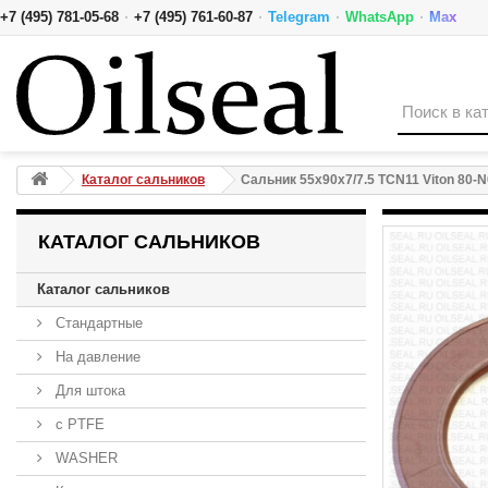
·
·
·
·
+7 (495) 781-05-68
+7 (495) 761-60-87
Telegram
WhatsApp
Max
Сальник 55x90x7/7.5 TCN11 Viton 80-N01-C-E NAK
Каталог сальников
Сальник 55x90x7/7.5 TCN11 Viton 80-
КАТАЛОГ САЛЬНИКОВ
Каталог сальников
Стандартные
На давление
Для штока
с PTFE
WASHER