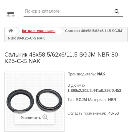
Меню
Каталог сальников
Сальник 48x58.5/62x6/11.5 SGJM
NBR 80-K25-C-S NAK
Сальник 48x58.5/62x6/11.5 SGJM NBR 80-
K25-C-S NAK
Производитель:
NAK
В дюймах:
1.890x2.303/2.441x0.236/0.453
Тип:
SGJM
Материал:
NBR
Область применения:
48x58
Увеличить