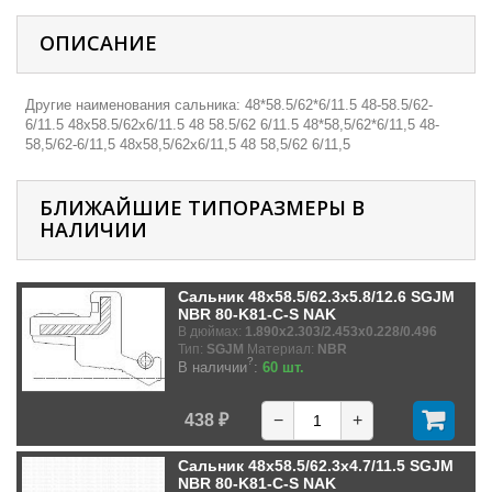
ОПИСАНИЕ
Другие наименования сальника: 48*58.5/62*6/11.5 48-58.5/62-
6/11.5 48х58.5/62х6/11.5 48 58.5/62 6/11.5 48*58,5/62*6/11,5 48-
58,5/62-6/11,5 48х58,5/62х6/11,5 48 58,5/62 6/11,5
БЛИЖАЙШИЕ ТИПОРАЗМЕРЫ В
НАЛИЧИИ
Сальник 48x58.5/62.3x5.8/12.6 SGJM
NBR 80-K81-C-S NAK
В дюймах:
1.890x2.303/2.453x0.228/0.496
Тип:
SGJM
Материал:
NBR
?
В наличии
:
60 шт.
438 ₽
−
+
Сальник 48x58.5/62.3x4.7/11.5 SGJM
NBR 80-K81-C-S NAK