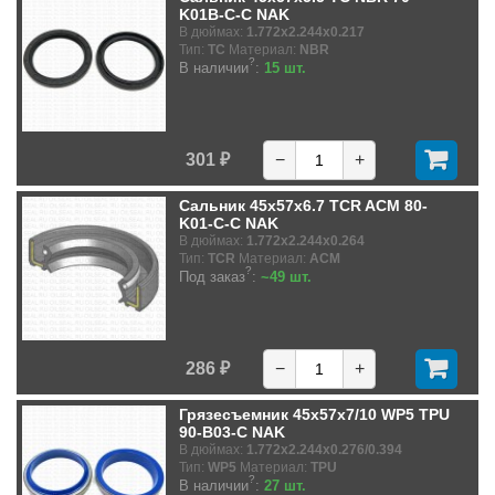
K01B-C-C NAK
В дюймах:
1.772x2.244x0.217
Тип:
TC
Материал:
NBR
?
В наличии
:
15 шт.
301 ₽
−
+
Сальник 45x57x6.7 TCR ACM 80-
K01-C-C NAK
В дюймах:
1.772x2.244x0.264
Тип:
TCR
Материал:
ACM
?
Под заказ
:
~49 шт.
286 ₽
−
+
Грязесъемник 45x57x7/10 WP5 TPU
90-B03-C NAK
В дюймах:
1.772x2.244x0.276/0.394
Тип:
WP5
Материал:
TPU
?
В наличии
:
27 шт.