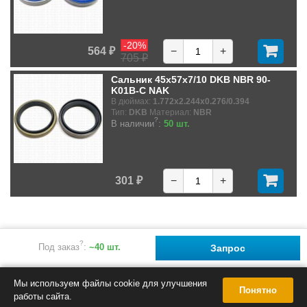
-20%
564 ₽
−
+
705 ₽
Сальник 45x57x7/10 DKB NBR 90-
K01B-C NAK
В дюймах:
1.772x2.244x0.276/0.394
Тип:
DKB
Материал:
NBR
?
В наличии
:
50 шт.
301 ₽
−
+
?
Под заказ
:
~40 шт.
Запрос
Мы используем файлы cookie для улучшения
Понятно
работы сайта.