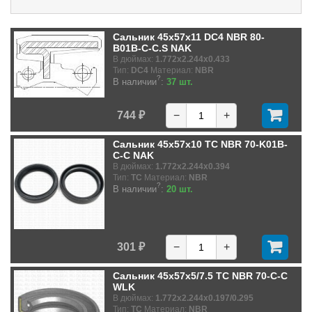
Сальник 45x57x11 DC4 NBR 80-
B01B-C-C.S NAK
В дюймах:
1.772x2.244x0.433
Тип:
DC4
Материал:
NBR
?
В наличии
:
37 шт.
744 ₽
−
+
Сальник 45x57x10 TC NBR 70-K01B-
C-C NAK
В дюймах:
1.772x2.244x0.394
Тип:
TC
Материал:
NBR
?
В наличии
:
20 шт.
301 ₽
−
+
Сальник 45x57x5/7.5 TC NBR 70-C-C
WLK
В дюймах:
1.772x2.244x0.197/0.295
Тип:
TC
Материал:
NBR