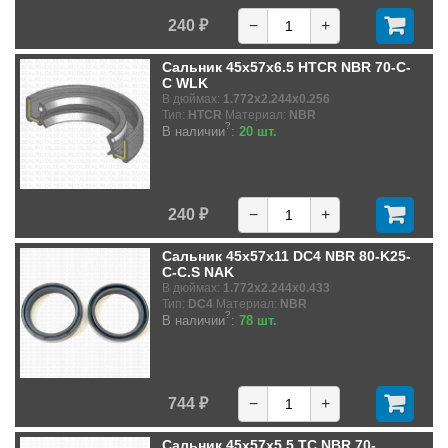
240 ₽
−
+
Сальник 45x57x6.5 HTCR NBR 70-C-
C WLK
В дюймах:
1.772x2.244x0.256
Тип:
HTCR
Материал:
NBR
?
В наличии
:
20 шт.
240 ₽
−
+
Сальник 45x57x11 DC4 NBR 80-K25-
C-C.S NAK
В дюймах:
1.772x2.244x0.433
Тип:
DC4
Материал:
NBR
?
В наличии
:
78 шт.
744 ₽
−
+
Сальник 45x57x5.5 TC NBR 70-