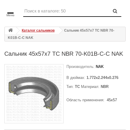
Меню
Каталог сальников
Сальник 45x57x7 TC NBR 70-
K01B-C-C NAK
Сальник 45x57x7 TC NBR 70-K01B-C-C NAK
Производитель:
NAK
В дюймах:
1.772x2.244x0.276
Тип:
TC
Материал:
NBR
Область применения:
45x57