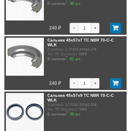
?
В наличии
:
90 шт.
240 ₽
−
+
Сальник 45x57x7 TC NBR 70-C-C
WLK
В дюймах:
1.772x2.244x0.276
Тип:
TC
Материал:
NBR
?
В наличии
:
61 шт.
240 ₽
−
+
Сальник 45x57x9 TC NBR 70-C-C
WLK
В дюймах:
1.772x2.244x0.354
Тип:
TC
Материал:
NBR
?
В наличии
:
59 шт.