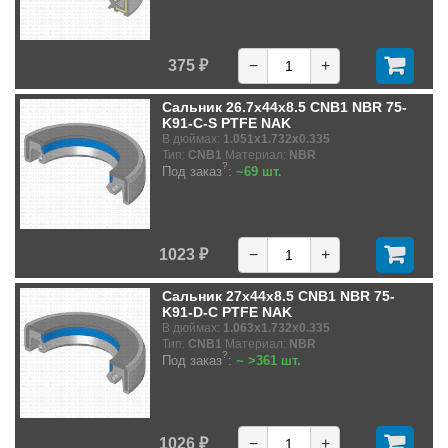
375 ₽
−
+
Сальник 26.7x44x8.5 CNB1 NBR 75-
K91-C-S PTFE NAK
В дюймах:
1.051x1.732x0.335
Тип:
CNB1
Материал:
NBR
?
Под заказ
:
~69 шт.
1023 ₽
−
+
Сальник 27x44x8.5 CNB1 NBR 75-
K91-D-C PTFE NAK
В дюймах:
1.063x1.732x0.335
Тип:
CNB1
Материал:
NBR
?
Под заказ
:
~ >361 шт.
1026 ₽
−
+