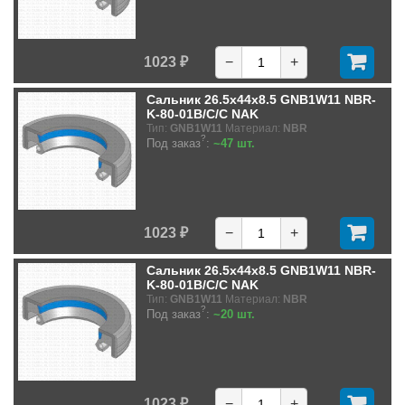
1023 ₽
−
+
Сальник 26.5x44x8.5 GNB1W11 NBR-
K-80-01B/C/C NAK
Тип:
GNB1W11
Материал:
NBR
?
Под заказ
:
~47 шт.
1023 ₽
−
+
Сальник 26.5x44x8.5 GNB1W11 NBR-
K-80-01B/C/C NAK
Тип:
GNB1W11
Материал:
NBR
?
Под заказ
:
~20 шт.
1023 ₽
−
+