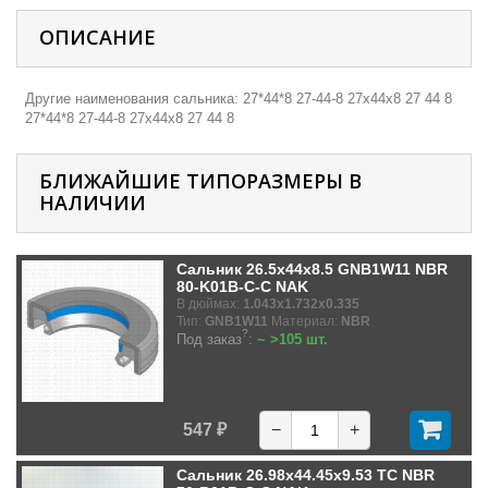
ОПИСАНИЕ
Другие наименования сальника: 27*44*8 27-44-8 27х44х8 27 44 8
27*44*8 27-44-8 27х44х8 27 44 8
БЛИЖАЙШИЕ ТИПОРАЗМЕРЫ В
НАЛИЧИИ
Сальник 26.5x44x8.5 GNB1W11 NBR
80-K01B-C-C NAK
В дюймах:
1.043x1.732x0.335
Тип:
GNB1W11
Материал:
NBR
?
Под заказ
:
~ >105 шт.
547 ₽
−
+
Сальник 26.98x44.45x9.53 TC NBR