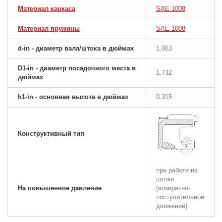
Материал каркаса
SAE 1008
Материал пружины
SAE 1008
d-in - диаметр вала/штока в дюймах
1.063
D1-in - диаметр посадочного места в
1.732
дюймах
h1-in - основная высота в дюймах
0.315
Конструктивный тип
при работе на
штоке
На повышенное давление
(возвратно-
поступательное
движение)