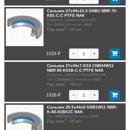
Сальник 27x44x10.3 GNB1 NBR 75-
K91-C-C PTFE NAK
В дюймах:
1.063x1.732x0.406
Тип:
GNB1
Материал:
NBR
?
Под заказ
:
~16 шт.
1026 ₽
−
+
Сальник 27x44x7.5/10 CNB44W11
NBR 80-K01B-C-C PTFE NAK
В дюймах:
1.063x1.732x0.295/0.394
Тип:
CNB44W11
Материал:
NBR
?
Под заказ
:
~18 шт.
1026 ₽
−
+
Сальник 26.5x44x8 GNB1W11 NBR-
K-80-01B/C/C NAK
Тип:
GNB1W11
Материал:
NBR
?
Под заказ
:
~21 шт.