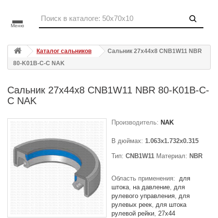
Меню
Каталог сальников
Сальник 27x44x8 CNB1W11 NBR
80-K01B-C-C NAK
Сальник 27x44x8 CNB1W11 NBR 80-K01B-C-
C NAK
Производитель:
NAK
В дюймах:
1.063x1.732x0.315
Тип:
CNB1W11
Материал:
NBR
Область применения:
для
штока
на давление
для
рулевого управления
для
рулевых реек
для штока
рулевой рейки
27x44