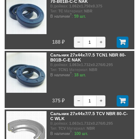
70-B01B-C-C NAK
В дюймах:
1.062x1.750x0.375
Тип:
TC
Материал:
NBR
?
В наличии
:
59 шт.
188 ₽
−
+
Сальник 27x44x7/7.5 TCN1 NBR 80-
B01B-C-E NAK
В дюймах:
1.063x1.732x0.276/0.295
Тип:
TCN1
Материал:
NBR
?
В наличии
:
18 шт.
375 ₽
−
+
Сальник 27x44x7/7.5 TCV NBR 80-C-
C WLK
В дюймах:
1.063x1.732x0.276/0.295
Тип:
TCV
Материал:
NBR
?
В наличии
:
100 шт.