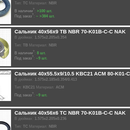
Тип:
TC
Материал:
NBR
?
В наличии
:
>100 шт.
?
Под заказ
:
~ >384 шт.
Сальник 40x56x9 TB NBR 70-K01B-C-C NAK
В дюймах:
1.575x2.205x0.354
Тип:
TB
Материал:
NBR
?
В наличии
:
8 шт.
?
Под заказ
:
~9 шт.
Сальник 40x55.5x9/10.5 KBC21 ACM 80-K01-
В дюймах:
1.575x2.185x0.354/0.413
Тип:
KBC21
Материал:
ACM
?
Под заказ
:
~9 шт.
Сальник 40x56x6 TC NBR 70-K01B-C-C NAK
В дюймах:
1.575x2.205x0.236
Тип:
TC
Материал:
NBR