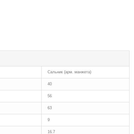
Сальник (арм. манжета)
40
56
63
9
16.7