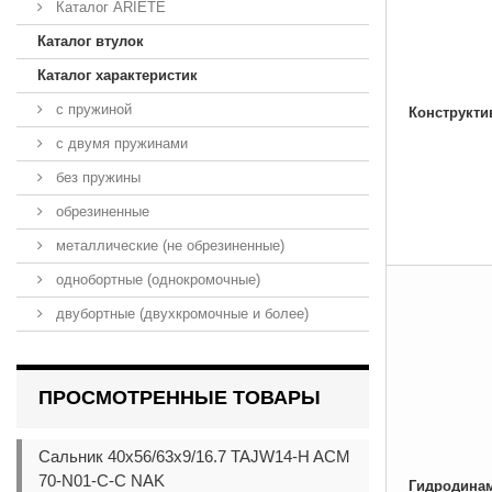
Каталог ARIETE
Каталог втулок
Каталог характеристик
с пружиной
Конструкти
с двумя пружинами
без пружины
обрезиненные
металлические (не обрезиненные)
однобортные (однокромочные)
двубортные (двухкромочные и более)
ПРОСМОТРЕННЫЕ ТОВАРЫ
Сальник 40x56/63x9/16.7 TAJW14-H ACM
70-N01-C-C NAK
Гидродинам