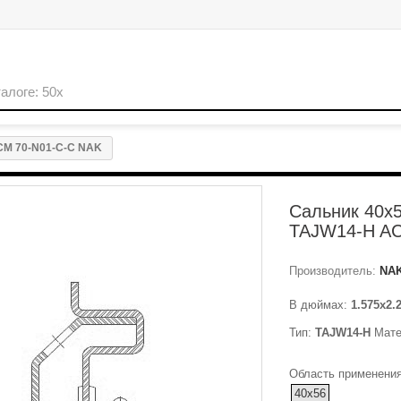
AK
ACM 70-N01-C-C NAK
Сальник 40x5
TAJW14-H AC
Производитель:
NA
В дюймах:
1.575x2.
Тип:
TAJW14-H
Мате
Область применения
40x56