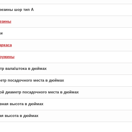
резины шор тип A
езины
си
аркаса
пружины
етр вала/штока в дюймах
аметр посадочного места в дюймах
орой диаметр посадочного места в дюймах
новная высота в дюймах
рая высота в дюймах