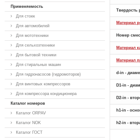
Применяемость
Твердость 
Для стоек
Материал р
Для автомобилей
Номер сме
Для мототехники
Для сельхозтехники
Материал к
Для бытовой техники
Материал 
Для стиральных машин
d-in - диам
Для гидронасосов (гидромоторов)
Для винтовых компрессоров
D1-in - ди
Для компрессора кондиционера
D2-in - вт
Каталог номеров
h1-in - ос
Каталог ORPAV
Каталог NOK
h2-in - вто
Каталог ГОСТ