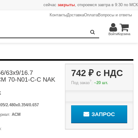
сейчас
закрыты
, откроемся завтра в 9:30 по МСК
Контакты
Доставка
Оплата
Вопросы и ответы
742 ₽
Запрос
Войти
Корзина
742 ₽
с НДС
6/63x9/16.7
M 70-N01-C-C NAK
?
Под заказ
:
~20 шт.
K
205/2.480x0.354/0.657
ЗАПРОС
риал:
ACM
: