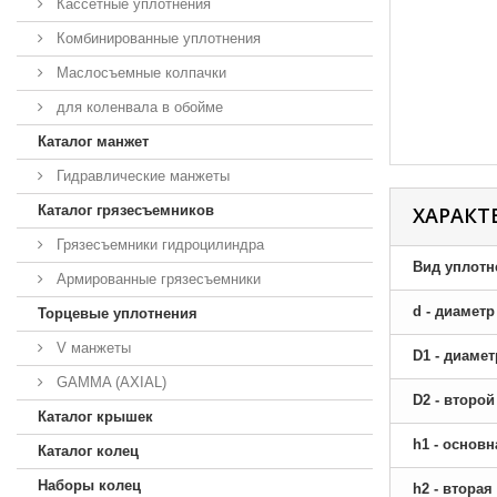
Кассетные уплотнения
Комбинированные уплотнения
Маслосъемные колпачки
для коленвала в обойме
Каталог манжет
Гидравлические манжеты
Каталог грязесъемников
ХАРАКТ
Грязесъемники гидроцилиндра
Вид уплотн
Армированные грязесъемники
d - диамет
Торцевые уплотнения
V манжеты
D1 - диаме
GAMMA (AXIAL)
D2 - второ
Каталог крышек
h1 - основ
Каталог колец
Наборы колец
h2 - втора