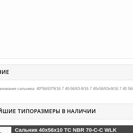
НИЕ
нования сальника: 40*56/63*9/16.7 40-56/63-9/16.7 40х56/63х9/16.7 40 56/6
ЙШИЕ ТИПОРАЗМЕРЫ В НАЛИЧИИ
Сальник 40x56x10 TC NBR 70-C-C WLK