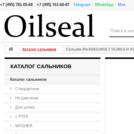
·
·
·
·
+7 (495) 781-05-68
+7 (495) 761-60-87
Telegram
WhatsApp
Max
Сальник 40x56/63x9/16.7 TAJW14-H ACM 70-N01-C-C N
Каталог сальников
Сальник 40x56/63x9/16.7 TAJW14-H 
КАТАЛОГ САЛЬНИКОВ
Каталог сальников
Стандартные
На давление
Для штока
с PTFE
WASHER