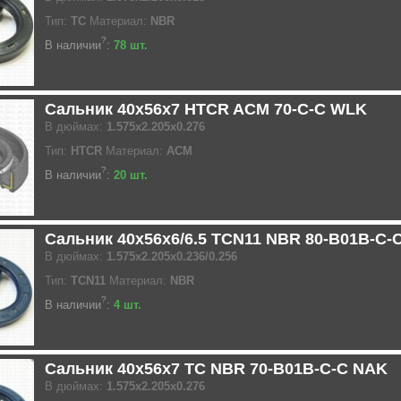
Тип:
TC
Материал:
NBR
?
В наличии
:
78 шт.
Сальник 40x56x7 HTCR ACM 70-C-C WLK
В дюймах:
1.575x2.205x0.276
Тип:
HTCR
Материал:
ACM
?
В наличии
:
20 шт.
Сальник 40x56x6/6.5 TCN11 NBR 80-B01B-C-
В дюймах:
1.575x2.205x0.236/0.256
Тип:
TCN11
Материал:
NBR
?
В наличии
:
4 шт.
Сальник 40x56x7 TC NBR 70-B01B-C-C NAK
В дюймах:
1.575x2.205x0.276