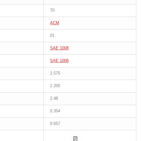
70
ACM
01
SAE 1008
SAE 1008
1.575
2.205
2.48
0.354
0.657