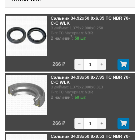
Сальник 34.92x50.8x6.35 TC NBR 70-
C-C WLK
В дюймах:
1.375x2.000x0.250
Тип:
TC
Материал:
NBR
?
В наличии
:
58 шт.
266 ₽
−
+
Сальник 34.93x50.8x7.95 TC NBR 70-
C-C WLK
В дюймах:
1.375x2.000x0.313
Тип:
TC
Материал:
NBR
?
В наличии
:
60 шт.
266 ₽
−
+
Сальник 34.93x50.8x9.53 TC NBR 70-