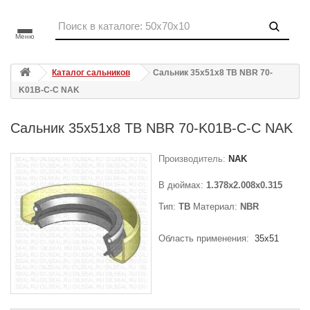
Меню
Каталог сальников
Сальник 35x51x8 TB NBR 70-
K01B-C-C NAK
Сальник 35x51x8 TB NBR 70-K01B-C-C NAK
Производитель:
NAK
В дюймах:
1.378x2.008x0.315
Тип:
TB
Материал:
NBR
Область применения:
35x51