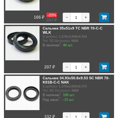
-20%
166 ₽
−
+
207 ₽
Сальник 35x51x9 TC NBR 70-C-C
WLK
В дюймах:
1.378x2.008x0.354
Тип:
TC
Материал:
NBR
?
В наличии
:
40 шт.
207 ₽
−
+
Сальник 34.93x50.8x9.53 SC NBR 70-
K01B-C-C NAK
В дюймах:
1.375x2.000x0.375
Тип:
SC
Материал:
NBR
?
В наличии
:
100 шт.
?
Под заказ
:
~33 шт.
332 ₽
−
+