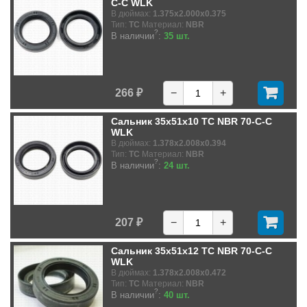
C-C WLK
В дюймах:
1.375x2.000x0.375
Тип:
TC
Материал:
NBR
?
В наличии
:
35 шт.
266 ₽
−
+
Сальник 35x51x10 TC NBR 70-C-C
WLK
В дюймах:
1.378x2.008x0.394
Тип:
TC
Материал:
NBR
?
В наличии
:
24 шт.
207 ₽
−
+
Сальник 35x51x12 TC NBR 70-C-C
WLK
В дюймах:
1.378x2.008x0.472
Тип:
TC
Материал:
NBR
?
В наличии
:
40 шт.