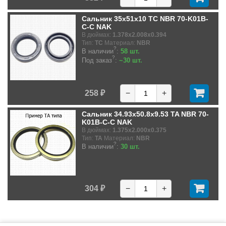
Сальник 35x51x10 TC NBR 70-K01B-
C-C NAK
В дюймах:
1.378x2.008x0.394
Тип:
TC
Материал:
NBR
?
В наличии
:
58 шт.
?
Под заказ
:
~30 шт.
258 ₽
−
+
Сальник 34.93x50.8x9.53 TA NBR 70-
K01B-C-C NAK
В дюймах:
1.375x2.000x0.375
Тип:
TA
Материал:
NBR
?
В наличии
:
30 шт.
304 ₽
−
+