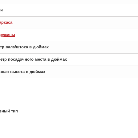
си
аркаса
пружины
етр вала/штока в дюймах
аметр посадочного места в дюймах
новная высота в дюймах
вный тип