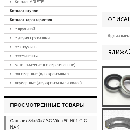
Каталог ARIETE
Каталог втулок
ОПИСА
Каталог характеристик
с пружиной
Другие наиме
с двумя пружинами
без пружины
БЛИЖА
обрезиненные
металлические (не обрезиненные)
однобортные (однокромочные)
двубортные (двухкромочные и более)
ПРОСМОТРЕННЫЕ ТОВАРЫ
Сальник 34x50x7 SC Viton 80-N01-C-C
NAK