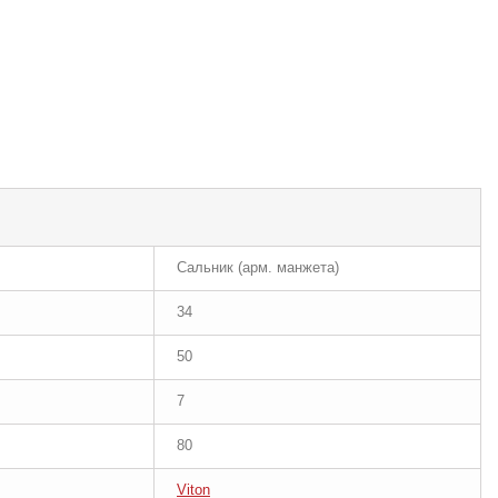
Сальник (арм. манжета)
34
50
7
80
Viton