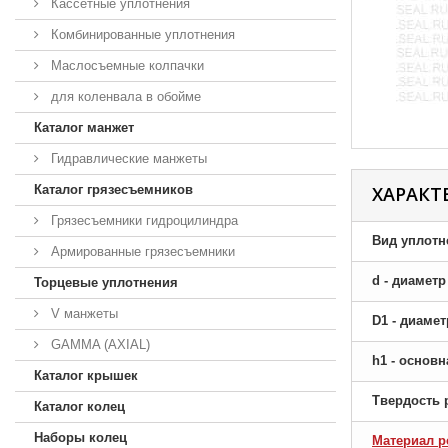
Кассетные уплотнения
Комбинированные уплотнения
Маслосъемные колпачки
для коленвала в обойме
Каталог манжет
Гидравлические манжеты
Каталог грязесъемников
ХАРАКТ
Грязесъемники гидроцилиндра
Вид уплотн
Армированные грязесъемники
d - диамет
Торцевые уплотнения
V манжеты
D1 - диаме
GAMMA (AXIAL)
h1 - основ
Каталог крышек
Твердость 
Каталог колец
Наборы колец
Материал р