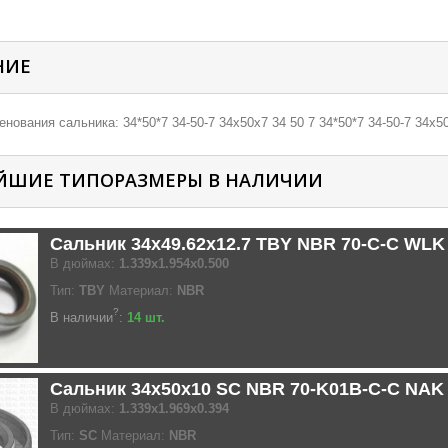
НИЕ
нования сальника: 34*50*7 34-50-7 34х50х7 34 50 7 34*50*7 34-50-7 34х50
ЙШИЕ ТИПОРАЗМЕРЫ В НАЛИЧИИ
Сальник 34x49.62x12.7 TBY NBR 70-C-C WLK
В дюймах:
1.339x1.954x0.500
Тип:
TBY
Материал:
NBR
?
В наличии
:
14 шт.
Сальник 34x50x10 SC NBR 70-K01B-C-C NAK
В дюймах:
1.339x1.969x0.394
Тип:
SC
Материал:
NBR