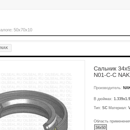
C NAK
Сальник 34x5
N01-C-C NAK
Производитель:
NA
В дюймах:
1.339x1.
Тип:
SC
Материал:
Область применения
34x50