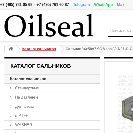
·
·
·
·
+7 (495) 781-05-68
+7 (495) 761-60-87
Telegram
WhatsApp
Max
Сальник 34x50x7 SC Viton 80-N01-C-C NAK
Каталог сальников
Сальник 34x50x7 SC Viton 80-N01-C-
КАТАЛОГ САЛЬНИКОВ
Каталог сальников
Стандартные
На давление
Для штока
с PTFE
WASHER