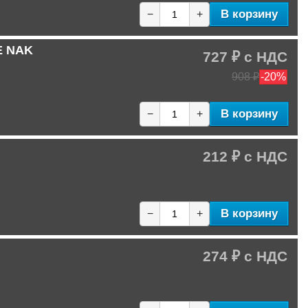
В корзину
−
+
E NAK
727 ₽
908 ₽
-20%
В корзину
−
+
212 ₽
В корзину
−
+
274 ₽