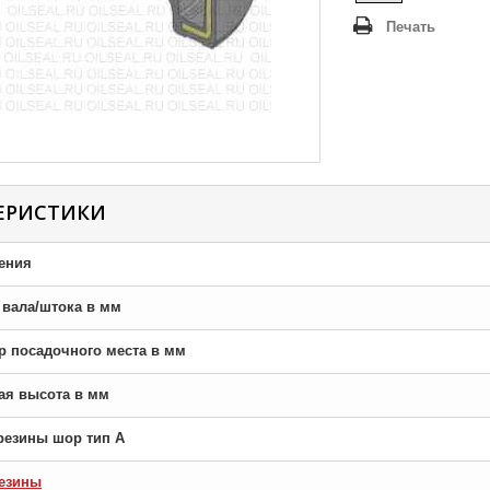
Печать
ЕРИСТИКИ
ения
р вала/штока в мм
тр посадочного места в мм
ная высота в мм
резины шор тип A
езины