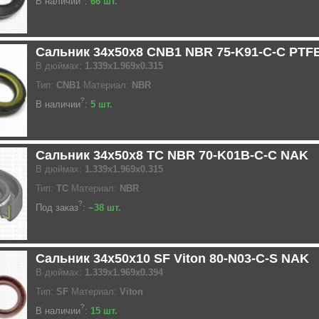
В наличии
:
66 шт.
Сальник 34x50x8 CNB1 NBR 75-K91-C-C PTF
В дюймах:
1.339x1.969x0.315
Тип:
CNB1
Материал:
NBR
?
В наличии
:
5 шт.
Сальник 34x50x8 TC NBR 70-K01B-C-C NAK
В дюймах:
1.339x1.969x0.315
Тип:
TC
Материал:
NBR
?
Под заказ
:
~38 шт.
Сальник 34x50x10 SF Viton 80-N03-C-S NAK
В дюймах:
1.339x1.969x0.394
Тип:
SF
Материал:
Viton
?
В наличии
:
15 шт.