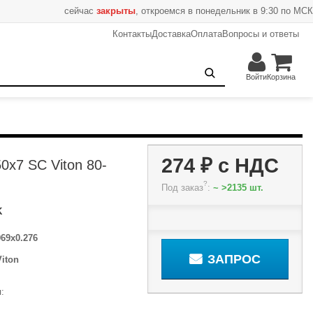
сейчас
закрыты
, откроемся в понедельник в 9:30 по МСК
Контакты
Доставка
Оплата
Вопросы и ответы
274 ₽
Запрос
Войти
Корзина
274 ₽
с НДС
0x7 SC Viton 80-
?
Под заказ
:
~ >2135 шт.
K
969x0.276
ЗАПРОС
Viton
: