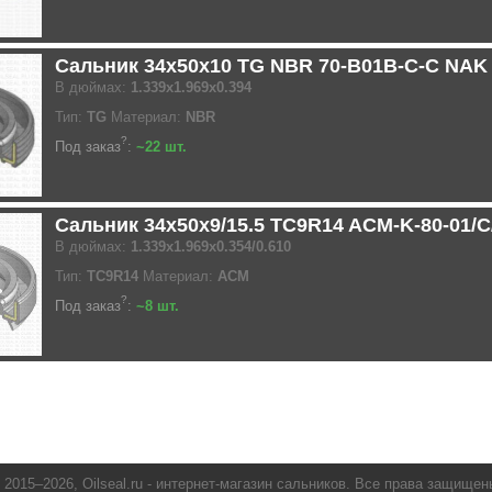
Сальник 34x50x10 TG NBR 70-B01B-C-C NAK
В дюймах:
1.339x1.969x0.394
Тип:
TG
Материал:
NBR
?
Под заказ
:
~22 шт.
Сальник 34x50x9/15.5 TC9R14 ACM-K-80-01/
В дюймах:
1.339x1.969x0.354/0.610
Тип:
TC9R14
Материал:
ACM
?
Под заказ
:
~8 шт.
 2015–2026,
Oilseal.ru
- интернет-магазин сальников. Все права защищен