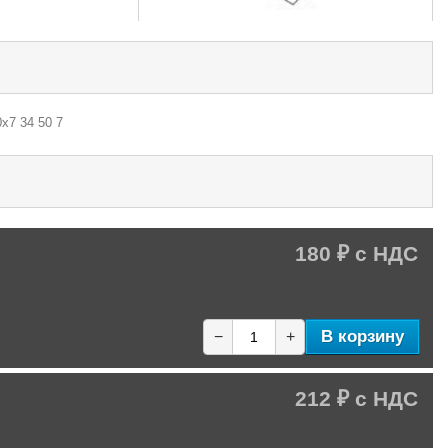
х7 34 50 7
180 ₽
В корзину
−
+
212 ₽