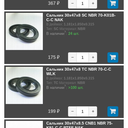
367 ₽
−
+
Сальник 30x47x8 SC NBR 70-K01B-
C-C NAK
В дюймах:
1.181x1.850x0.315
Тип:
SC
Материал:
NBR
?
В наличии
:
24 шт.
175 ₽
−
+
Сальник 30x47x8 TC NBR 70-C-C
WLK
В дюймах:
1.181x1.850x0.315
Тип:
TC
Материал:
NBR
?
В наличии
:
>100 шт.
199 ₽
−
+
Сальник 30x47x8.5 CNB1 NBR 75-
K91-C-C PTFE NAK