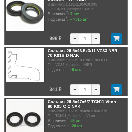
В дюймах:
1.181x1.850x0.335
Тип:
CNB1
Материал:
NBR
?
В наличии
:
7 шт.
?
Под заказ
:
~ >815 шт.
998 ₽
−
+
Сальник 29.5x46.5x3/11 VC33 NBR
70-K01B-D NAK
В дюймах:
1.161x1.831x0.118/0.433
Тип:
VC33
Материал:
NBR
?
Под заказ
:
~6 шт.
341 ₽
−
+
Сальник 29.5x47x6/7 TCN11 Viton
80-K05-C-C NAK
В дюймах:
1.161x1.850x0.236/0.276
Тип:
TCN11
Материал:
Viton
?
В наличии
:
53 шт.
?
Под заказ
:
~20 шт.