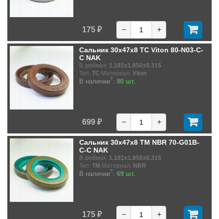
175 ₽
−
+
Сальник 30x47x8 TC Viton 80-N03-C-
C NAK
В дюймах:
1.181x1.850x0.315
Тип:
TC
Материал:
Viton
?
В наличии
:
80 шт.
699 ₽
−
+
Сальник 30x47x8 TM NBR 70-G01B-
C-C NAK
В дюймах:
1.181x1.850x0.315
Тип:
TM
Материал:
NBR
?
В наличии
:
69 шт.
175 ₽
−
+