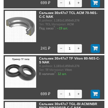
699 ₽
−
+
Сальник 30x47x7 TCL ACM 70-N01-
C-C NAK
В дюймах:
1.181x1.850x0.276
Тип:
TCL
Материал:
ACM
?
Под заказ
:
~19 шт.
241 ₽
−
+
Сальник 30x47x7 TF Viton 80-N03-C-
S NAK
В дюймах:
1.181x1.850x0.276
Тип:
TF
Материал:
Viton
?
В наличии
:
12 шт.
699 ₽
−
+
Сальник 30x47x7 TGL-BI ACM/NBR
80/70-N/K02/01B-C-C NAK