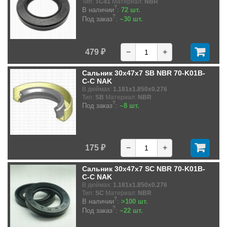
Тип:
TC41
Материал:
NBR
?
В наличии
:
72 шт.
?
Под заказ
:
~30 шт.
479 ₽
−
+
Сальник 30x47x7 SB NBR 70-K01B-
C-C NAK
В дюймах:
1.181x1.850x0.276
Тип:
SB
Материал:
NBR
?
Под заказ
:
~8 шт.
175 ₽
−
+
Сальник 30x47x7 SC NBR 70-K01B-
C-C NAK
В дюймах:
1.181x1.850x0.276
Тип:
SC
Материал:
NBR
?
В наличии
:
>100 шт.
?
Под заказ
:
~22 шт.