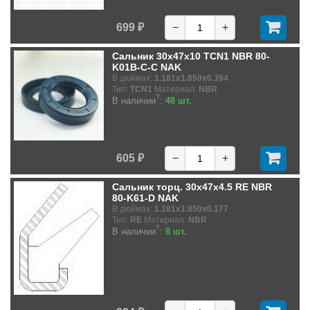
699 ₽
−
+
Сальник 30x47x10 TCN1 NBR 80-
K01B-C-C NAK
В дюймах:
1.181x1.850x0.394
Тип:
TCN1
Материал:
NBR
?
В наличии
:
48 шт.
605 ₽
−
+
Сальник торц. 30x47x4.5 RE NBR
80-K61-D NAK
В дюймах:
1.181x1.850x0.177
Тип:
RE
Материал:
NBR
?
В наличии
:
8 шт.