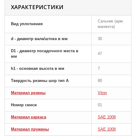
ХАРАКТЕРИСТИКИ
Сальник (арм.
Вид уплотнения
манжета)
d - диаметр вала/штока в мм
30
D1 - диаметр посадочного места в
47
мм
h1 - основная высота в мм
7
Твердость резины шор тип A
80
Материал резины
Viton
Номер смеси
01
Материал каркаса
SAE 1008
Материал пружины
SAE 1008