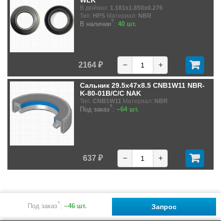
В дюймах:
1.181x1.850x0.276
Тип:
HPS
Материал:
NBR
?
В наличии
:
40 шт.
2164 ₽
−
+
Сальник 29.5x47x8.5 CNB1W11 NBR-
K-80-01B/C/C NAK
Тип:
CNB1W11
Материал:
NBR
?
Под заказ
:
~64 шт.
637 ₽
−
+
?
Под заказ
:
~46 шт.
Запрос