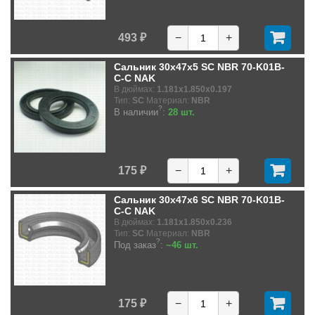
493 ₽
−
+
Сальник 30x47x5 SC NBR 70-K01B-
C-C NAK
В дюймах:
1.181x1.850x0.197
Тип:
SC
Материал:
NBR
?
В наличии
:
28 шт.
175 ₽
−
+
Сальник 30x47x6 SC NBR 70-K01B-
C-C NAK
В дюймах:
1.181x1.850x0.236
Тип:
SC
Материал:
NBR
?
Под заказ
:
~46 шт.
175 ₽
−
+