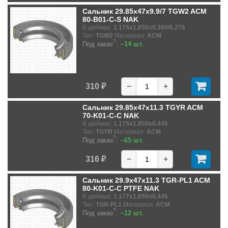
Сальник 29.85x47x9.9/7 TGW2 ACM
80-B01-C-S NAK
В дюймах:
1.175x1.850x0.390/0.276
Тип:
TGW2
Материал:
ACM
?
Под заказ
:
~14 шт.
310 ₽
−
+
Сальник 29.85x47x11.3 TGYR ACM
70-K01-C-C NAK
В дюймах:
1.175x1.850x0.445
Тип:
TGYR
Материал:
ACM
?
Под заказ
:
~65 шт.
316 ₽
−
+
Сальник 29.9x47x11.3 TGR-PL1 ACM
80-K01-C-C PTFE NAK
В дюймах:
1.177x1.850x0.445
Тип:
TGR-PL1
Материал:
ACM
?
Под заказ
:
~12 шт.