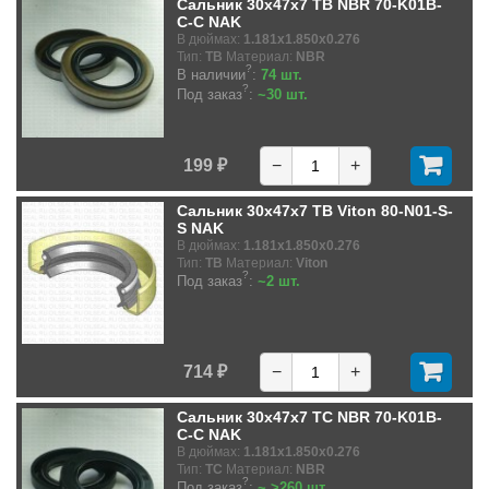
Сальник 30x47x7 TB NBR 70-K01B-
C-C NAK
В дюймах:
1.181x1.850x0.276
Тип:
TB
Материал:
NBR
?
В наличии
:
74 шт.
?
Под заказ
:
~30 шт.
199 ₽
−
+
Сальник 30x47x7 TB Viton 80-N01-S-
S NAK
В дюймах:
1.181x1.850x0.276
Тип:
TB
Материал:
Viton
?
Под заказ
:
~2 шт.
714 ₽
−
+
Сальник 30x47x7 TC NBR 70-K01B-
C-C NAK
В дюймах:
1.181x1.850x0.276
Тип:
TC
Материал:
NBR
?
Под заказ
:
~ >260 шт.