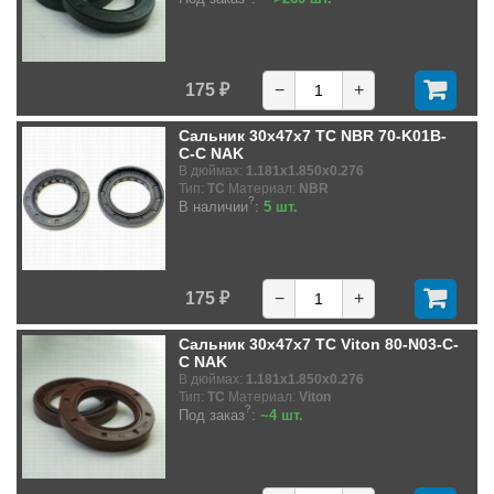
175 ₽
−
+
Сальник 30x47x7 TC NBR 70-K01B-
C-C NAK
В дюймах:
1.181x1.850x0.276
Тип:
TC
Материал:
NBR
?
В наличии
:
5 шт.
175 ₽
−
+
Сальник 30x47x7 TC Viton 80-N03-C-
C NAK
В дюймах:
1.181x1.850x0.276
Тип:
TC
Материал:
Viton
?
Под заказ
:
~4 шт.