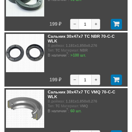
199 ₽
−
+
Сальник 30x47x7 TC NBR 70-C-C
WLK
В дюймах:
1.181x1.850x0.276
Тип:
TC
Материал:
NBR
?
В наличии
:
>100 шт.
199 ₽
−
+
Сальник 30x47x7 TC VMQ 70-C-C
WLK
В дюймах:
1.181x1.850x0.276
Тип:
TC
Материал:
VMQ
?
В наличии
:
60 шт.