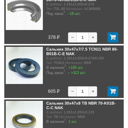
В дюймах:
1.181x1.850x0.276
Тип:
TGL-BI
Материал:
ACM/NBR
?
Под заказ
:
~18 шт.
378 ₽
−
+
Сальник 30x47x7/7.5 TCN11 NBR 80-
B01B-C-E NAK
В дюймах:
1.181x1.850x0.276/0.295
Тип:
TCN11
Материал:
NBR
?
В наличии
:
>100 шт.
?
Под заказ
:
~ >113 шт.
605 ₽
−
+
Сальник 30x47x8 TB NBR 70-K01B-
C-C NAK
В дюймах:
1.181x1.850x0.315
Тип:
TB
Материал:
NBR
?
В наличии
:
1 шт.