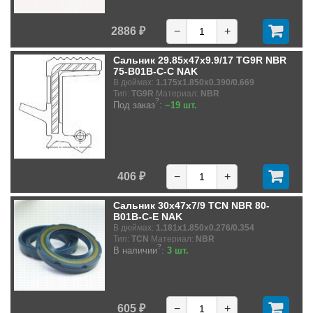
2886 ₽
−
+
Сальник 29.85x47x9.9/17 TG9R NBR
75-B01B-C-C NAK
В дюймах:
1.175x1.850x0.390/0.669
Тип:
TG9R
Материал:
NBR
?
Под заказ
:
~19 шт.
406 ₽
−
+
Сальник 30x47x7/9 TCN NBR 80-
B01B-C-E NAK
В дюймах:
1.181x1.850x0.276/0.354
Тип:
TCN
Материал:
NBR
?
В наличии
:
3 шт.
605 ₽
−
+