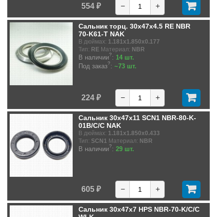
554 ₽
−
+
Сальник торц. 30x47x4.5 RE NBR
70-K61-T NAK
В дюймах:
1.181x1.850x0.177
Тип:
RE
Материал:
NBR
?
В наличии
:
14 шт.
?
Под заказ
:
~73 шт.
224 ₽
−
+
Сальник 30x47x11 SCN1 NBR-80-K-
01B/C/C NAK
В дюймах:
1.181x1.850x0.433
Тип:
SCN1
Материал:
NBR
?
В наличии
:
29 шт.
605 ₽
−
+
Сальник 30x47x7 HPS NBR-70-K/C/C
WLK