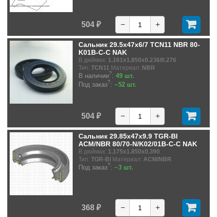
504 ₽
−
+
Сальник 29.5x47x6/7 TCN11 NBR 80-
K01B-C-C NAK
В дюймах:
1.161x1.850x0.236/0.276
Тип:
TCN11
Материал:
NBR
?
В наличии
:
49 шт.
?
Под заказ
:
~52 шт.
504 ₽
−
+
Сальник 29.85x47x9.9 TGR-BI
ACM/NBR 80/70-N/K02/01B-C-C NAK
В дюймах:
1.175x1.850x0.390
Тип:
TGR-BI
Материал:
ACM/NBR
?
Под заказ
:
~3 шт.
368 ₽
−
+