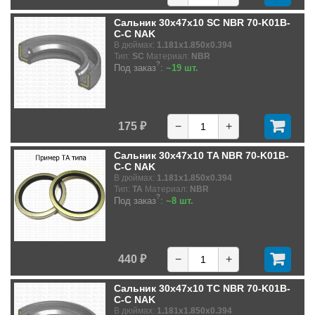
Сальник 30x47x10 SC NBR 70-K01B-
C-C NAK
В дюймах:
1.181x1.850x0.394
Тип:
SC
Материал:
NBR
?
Под заказ
:
~19 шт.
175 ₽
−
+
Сальник 30x47x10 TA NBR 70-K01B-
C-C NAK
В дюймах:
1.181x1.850x0.394
Тип:
TA
Материал:
NBR
?
Под заказ
:
~8 шт.
440 ₽
−
+
Сальник 30x47x10 TC NBR 70-K01B-
C-C NAK
В дюймах:
1.181x1.850x0.394