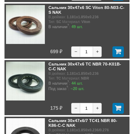
Сальник 30x47x6 SC Viton 80-N03-C-
S NAK
В дюймах:
1.181x1.850x0.236
Тип:
SC
Материал:
Viton
?
В наличии
:
49 шт.
699 ₽
−
+
Сальник 30x47x6 TC NBR 70-K01B-
C-C NAK
В дюймах:
1.181x1.850x0.236
Тип:
TC
Материал:
NBR
?
В наличии
:
44 шт.
?
Под заказ
:
~20 шт.
175 ₽
−
+
Сальник 30x47x6/7 TC41 NBR 80-
K86-C-C NAK
В дюймах:
1.181x1.850x0.236/0.276