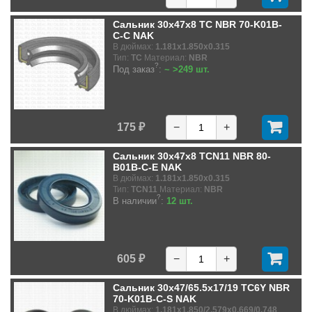
Сальник 30x47x8 TC NBR 70-K01B-
C-C NAK
В дюймах:
1.181x1.850x0.315
Тип:
TC
Материал:
NBR
?
Под заказ
:
~ >249 шт.
175 ₽
−
+
Сальник 30x47x8 TCN11 NBR 80-
B01B-C-E NAK
В дюймах:
1.181x1.850x0.315
Тип:
TCN11
Материал:
NBR
?
В наличии
:
12 шт.
605 ₽
−
+
Сальник 30x47/65.5x17/19 TC6Y NBR
70-K01B-C-S NAK
В дюймах:
1.181x1.850/2.579x0.669/0.748