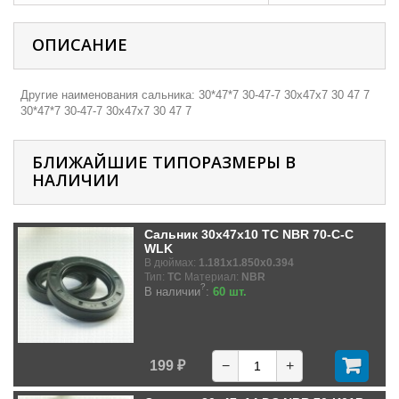
ОПИСАНИЕ
Другие наименования сальника: 30*47*7 30-47-7 30х47х7 30 47 7
30*47*7 30-47-7 30х47х7 30 47 7
БЛИЖАЙШИЕ ТИПОРАЗМЕРЫ В
НАЛИЧИИ
Сальник 30x47x10 TC NBR 70-C-C
WLK
В дюймах:
1.181x1.850x0.394
Тип:
TC
Материал:
NBR
?
В наличии
:
60 шт.
199 ₽
−
+