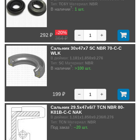
Тип:
TC6Y
Материал:
NBR
?
В наличии
:
1 шт.
-20%
292 ₽
−
+
364 ₽
Сальник 30x47x7 SC NBR 70-C-C
WLK
В дюймах:
1.181x1.850x0.276
Тип:
SC
Материал:
NBR
?
В наличии
:
>100 шт.
199 ₽
−
+
Сальник 29.5x47x6/7 TCN NBR 80-
K01B-C-C NAK
В дюймах:
1.161x1.850x0.236/0.276
Тип:
TCN
Материал:
NBR
?
Под заказ
:
~20 шт.