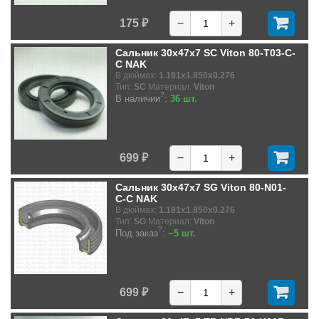
175 ₽
−
+
Сальник 30x47x7 SC Viton 80-T03-C-
C NAK
В дюймах:
1.181x1.850x0.276
Тип:
SC
Материал:
Viton
?
В наличии
:
36 шт.
699 ₽
−
+
Сальник 30x47x7 SG Viton 80-N01-
C-C NAK
В дюймах:
1.181x1.850x0.276
Тип:
SG
Материал:
Viton
?
Под заказ
:
~5 шт.
699 ₽
−
+