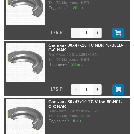
Тип:
TC
Материал:
NBR
?
Под заказ
:
~20 шт.
175 ₽
−
+
Сальник 30x47x10 TC NBR 70-B01B-
C-C NAK
В дюймах:
1.181x1.850x0.394
Тип:
TC
Материал:
NBR
?
В наличии
:
28 шт.
175 ₽
−
+
Сальник 30x47x10 TC Viton 80-N01-
C-C NAK
В дюймах:
1.181x1.850x0.394
Тип:
TC
Материал:
Viton
?
Под заказ
:
~8 шт.