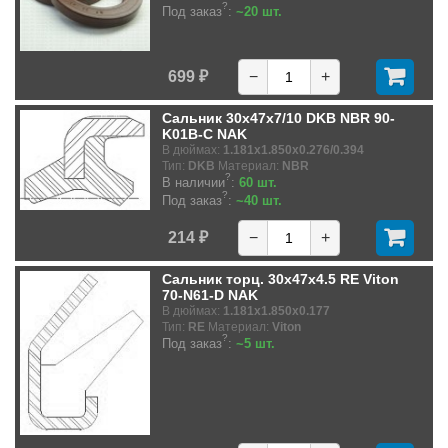
?
Под заказ
:
~20 шт.
699 ₽
−
+
Сальник 30x47x7/10 DKB NBR 90-
K01B-C NAK
В дюймах:
1.181x1.850x0.276/0.394
Тип:
DKB
Материал:
NBR
?
В наличии
:
60 шт.
?
Под заказ
:
~40 шт.
214 ₽
−
+
Сальник торц. 30x47x4.5 RE Viton
70-N61-D NAK
В дюймах:
1.181x1.850x0.177
Тип:
RE
Материал:
Viton
?
Под заказ
:
~5 шт.