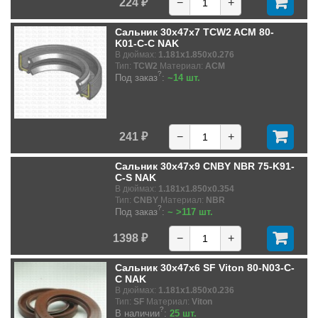
224 ₽
−
+
Сальник 30x47x7 TCW2 ACM 80-
K01-C-C NAK
В дюймах:
1.181x1.850x0.276
Тип:
TCW2
Материал:
ACM
?
Под заказ
:
~14 шт.
241 ₽
−
+
Сальник 30x47x9 CNBY NBR 75-K91-
C-S NAK
В дюймах:
1.181x1.850x0.354
Тип:
CNBY
Материал:
NBR
?
Под заказ
:
~ >117 шт.
1398 ₽
−
+
Сальник 30x47x6 SF Viton 80-N03-C-
C NAK
В дюймах:
1.181x1.850x0.236
Тип:
SF
Материал:
Viton
?
В наличии
:
25 шт.