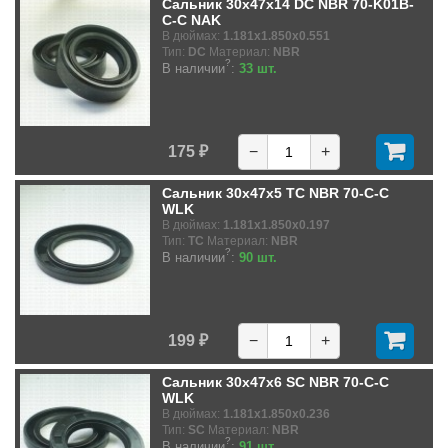
Сальник 30x47x14 DC NBR 70-K01B-
C-C NAK
В дюймах:
1.181x1.850x0.551
Тип:
DC
Материал:
NBR
?
В наличии
:
33 шт.
175 ₽
−
+
Сальник 30x47x5 TC NBR 70-C-C
WLK
В дюймах:
1.181x1.850x0.197
Тип:
TC
Материал:
NBR
?
В наличии
:
90 шт.
199 ₽
−
+
Сальник 30x47x6 SC NBR 70-C-C
WLK
В дюймах:
1.181x1.850x0.236
Тип:
SC
Материал:
NBR
?
В наличии
:
91 шт.