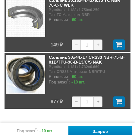
Сальник 30.18x44.45x6.35 TC NBR
70-C-C WLK
В дюймах:
1.188x1.750x0.250
Тип:
TC
Материал:
NBR
?
В наличии
:
60 шт.
149 ₽
−
+
Сальник 30x44x17 CRS33 NBR-75-B-
01B/TPU-90-B-13/C/S NAK
В дюймах:
1.181x1.732x0.669
Тип:
CRS33
Материал:
NBR/TPU
?
В наличии
:
60 шт.
?
Под заказ
:
~10 шт.
677 ₽
−
+
?
Под заказ
:
~10 шт.
Запрос