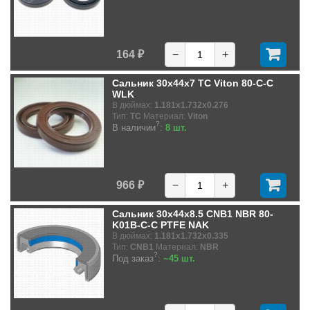
164 ₽
−
+
Сальник 30x44x7 TC Viton 80-C-C
WLK
В дюймах:
1.181x1.732x0.276
Тип:
TC
Материал:
Viton
?
В наличии
:
8 шт.
966 ₽
−
+
Сальник 30x44x8.5 CNB1 NBR 80-
K01B-C-C PTFE NAK
В дюймах:
1.181x1.732x0.335
Тип:
CNB1
Материал:
NBR
?
Под заказ
:
~45 шт.