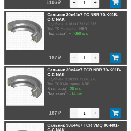
1106 ₽
−
+
Сальник 30x44x7 TC NBR 70-K01B-
C-C NAK
В дюймах:
1.181x1.732x0.276
Тип:
TC
Материал:
NBR
?
Под заказ
:
~ >360 шт.
187 ₽
−
+
Сальник 30x44x7 TCR NBR 70-K01B-
C-C NAK
В дюймах:
1.181x1.732x0.276
Тип:
TCR
Материал:
NBR
?
В наличии
:
28 шт.
?
Под заказ
:
~14 шт.
187 ₽
−
+
Сальник 30x44x7 TCR VMQ 80-N01-
C-C NAK