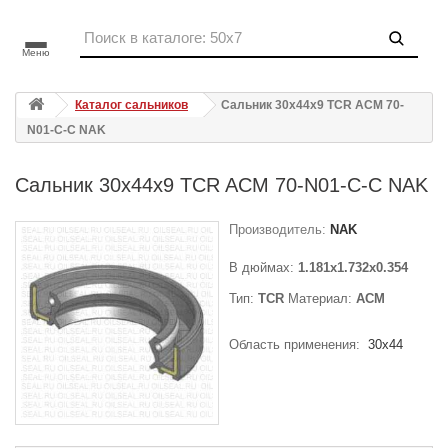
Меню
Каталог сальников
Сальник 30x44x9 TCR ACM 70-
N01-C-C NAK
Сальник 30x44x9 TCR ACM 70-N01-C-C NAK
Производитель:
NAK
В дюймах:
1.181x1.732x0.354
Тип:
TCR
Материал:
ACM
Область применения:
30x44