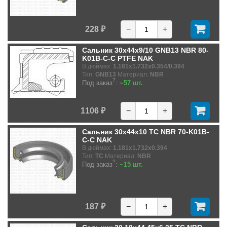
228 ₽
−
+
Сальник 30x44x9/10 GNB13 NBR 80-
K01B-C-C PTFE NAK
В дюймах:
1.181x1.732x0.354/0.394
Тип:
GNB13
Материал:
NBR
?
Под заказ
:
~57 шт.
1106 ₽
−
+
Сальник 30x44x10 TC NBR 70-K01B-
C-C NAK
В дюймах:
1.181x1.732x0.394
Тип:
TC
Материал:
NBR
?
Под заказ
:
~15 шт.
187 ₽
−
+