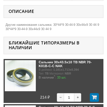
ОПИСАНИЕ
Другие наименования сальника: 30*44*9 30-44-9 30х44х9 30 44 9
30*44*9 30-44-9 30х44х9 30 44 9
БЛИЖАЙШИЕ ТИПОРАЗМЕРЫ В
НАЛИЧИИ
Сальник 30x43.5x10 TB NBR 70-
K01B-C-C NAK
В дюймах:
1.181x1.713x0.394
Тип:
TB
Материал:
NBR
?
В наличии
:
33 шт.
214 ₽
−
+