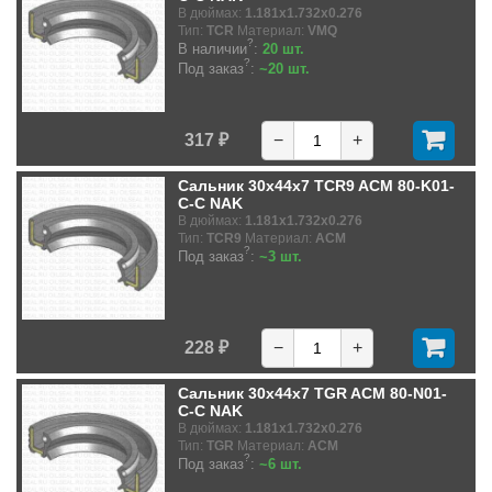
В дюймах:
1.181x1.732x0.276
Тип:
TCR
Материал:
VMQ
?
В наличии
:
20 шт.
?
Под заказ
:
~20 шт.
317 ₽
−
+
Сальник 30x44x7 TCR9 ACM 80-K01-
C-C NAK
В дюймах:
1.181x1.732x0.276
Тип:
TCR9
Материал:
ACM
?
Под заказ
:
~3 шт.
228 ₽
−
+
Сальник 30x44x7 TGR ACM 80-N01-
C-C NAK
В дюймах:
1.181x1.732x0.276
Тип:
TGR
Материал:
ACM
?
Под заказ
:
~6 шт.