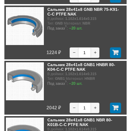
Сальник 28x41x8 GNB NBR 75-K91-
C-C PTFE NAK
В дюймах:
1.102x1.614x0.315
Тип:
GNB
Материал:
NBR
?
Под заказ
:
~20 шт.
1224 ₽
−
+
Сальник 28x41x8 GNB1 HNBR 80-
K04-C-C PTFE NAK
В дюймах:
1.102x1.614x0.315
Тип:
GNB1
Материал:
HNBR
?
Под заказ
:
~20 шт.
2042 ₽
−
+
Сальник 28x41x8 GNB1 NBR 80-
K01B-C-C PTFE NAK
В дюймах:
1.102x1.614x0.315