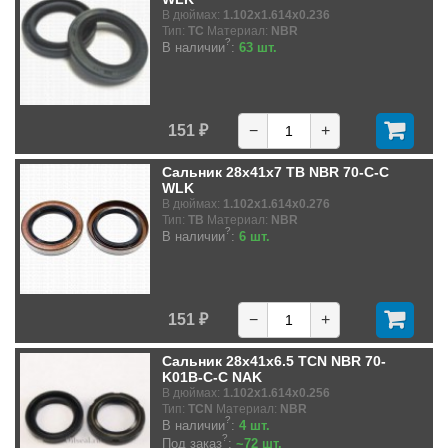
В дюймах:
1.102x1.614x0.236
Тип:
TC
Материал:
NBR
?
В наличии
:
63 шт.
151 ₽
−
+
Сальник 28x41x7 TB NBR 70-C-C
WLK
В дюймах:
1.102x1.614x0.276
Тип:
TB
Материал:
NBR
?
В наличии
:
6 шт.
151 ₽
−
+
Сальник 28x41x6.5 TCN NBR 70-
K01B-C-C NAK
В дюймах:
1.102x1.614x0.256
Тип:
TCN
Материал:
NBR
?
В наличии
:
4 шт.
?
Под заказ
:
~72 шт.