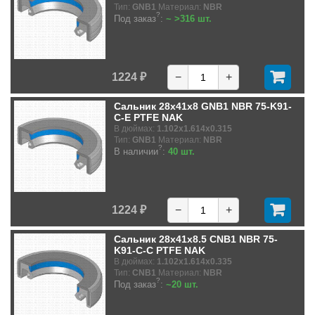
Тип:
GNB1
Материал:
NBR
?
Под заказ
:
~ >316 шт.
1224 ₽
−
+
Сальник 28x41x8 GNB1 NBR 75-K91-
C-E PTFE NAK
В дюймах:
1.102x1.614x0.315
Тип:
GNB1
Материал:
NBR
?
В наличии
:
40 шт.
1224 ₽
−
+
Сальник 28x41x8.5 CNB1 NBR 75-
K91-C-C PTFE NAK
В дюймах:
1.102x1.614x0.335
Тип:
CNB1
Материал:
NBR
?
Под заказ
:
~20 шт.