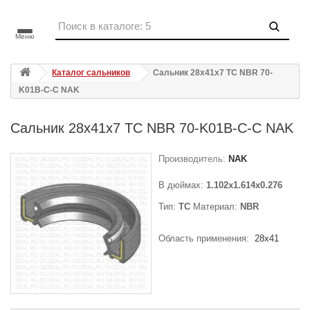
Меню
Каталог сальников
Сальник 28x41x7 TC NBR 70-
K01B-C-C NAK
Сальник 28x41x7 TC NBR 70-K01B-C-C NAK
Производитель:
NAK
В дюймах:
1.102x1.614x0.276
Тип:
TC
Материал:
NBR
Область применения:
28x41