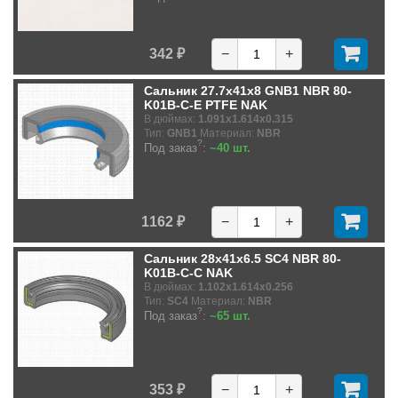
342 ₽
−
+
Сальник 27.7x41x8 GNB1 NBR 80-
K01B-C-E PTFE NAK
В дюймах:
1.091x1.614x0.315
Тип:
GNB1
Материал:
NBR
?
Под заказ
:
~40 шт.
1162 ₽
−
+
Сальник 28x41x6.5 SC4 NBR 80-
K01B-C-C NAK
В дюймах:
1.102x1.614x0.256
Тип:
SC4
Материал:
NBR
?
Под заказ
:
~65 шт.
353 ₽
−
+