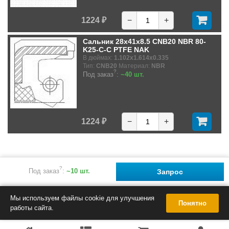
1224 ₽
−
+
Сальник 28x41x8.5 CNB20 NBR 80-
K25-C-C PTFE NAK
В дюймах:
1.102x1.614x0.335
Тип:
CNB20
Материал:
NBR
?
Под заказ
:
~40 шт.
1224 ₽
−
+
?
Под заказ
:
~10 шт.
Запрос
Мы используем файлы cookie для улучшения
Понятно
работы сайта.