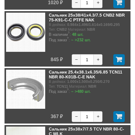
1020 ₽
−
+
Сальник 25x38/41x4.3/7.5 CNB2 NBR
75-K91-C-C PTFE NAK
В дюймах:
0.984x1.496/1.614x0.169/0.295
Тип:
CNB2
Материал:
NBR
?
В наличии
:
48 шт.
?
Под заказ
:
~ >232 шт.
845 ₽
−
+
Сальник 25.4x38.1x6.35/6.85 TCN11
NBR 80-K01B-C-E NAK
В дюймах:
1.000x1.500x0.250/0.270
Тип:
TCN11
Материал:
NBR
?
Под заказ
:
~ >480 шт.
367 ₽
−
+
Сальник 25x38x7/7.5 TCV NBR 80-C-
C WLK