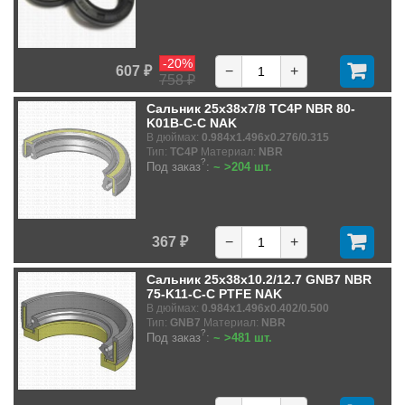
-20%
607 ₽
−
+
758 ₽
Сальник 25x38x7/8 TC4P NBR 80-
K01B-C-C NAK
В дюймах:
0.984x1.496x0.276/0.315
Тип:
TC4P
Материал:
NBR
?
Под заказ
:
~ >204 шт.
367 ₽
−
+
Сальник 25x38x10.2/12.7 GNB7 NBR
75-K11-C-C PTFE NAK
В дюймах:
0.984x1.496x0.402/0.500
Тип:
GNB7
Материал:
NBR
?
Под заказ
:
~ >481 шт.