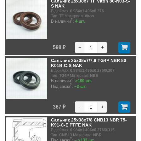
Сальник 25x38x7 TF Viton 80-N03-S-
S NAK
В дюймах:
0.984x1.496x0.276
Тип:
TF
Материал:
Viton
?
В наличии
:
4 шт.
598 ₽
−
+
Сальник 25x38x7/7.8 TG4P NBR 80-
K01B-C-S NAK
В дюймах:
0.984x1.496x0.276/0.307
Тип:
TG4P
Материал:
NBR
?
В наличии
:
>100 шт.
?
Под заказ
:
~2 шт.
367 ₽
−
+
Сальник 25x38x7/8 CNB13 NBR 75-
K91-C-E PTFE NAK
В дюймах:
0.984x1.496x0.276/0.315
Тип:
CNB13
Материал:
NBR
?
Под заказ
:
~ >132 шт.