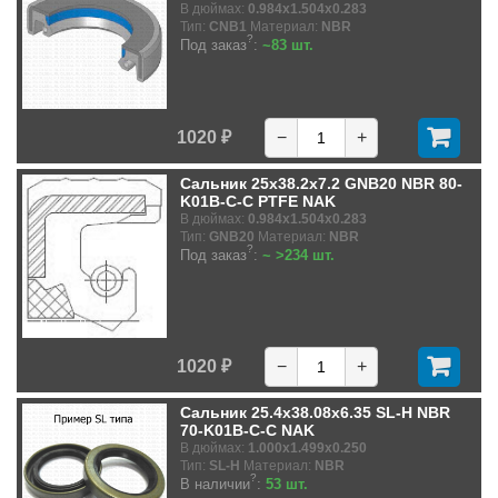
В дюймах:
0.984x1.504x0.283
Тип:
CNB1
Материал:
NBR
?
Под заказ
:
~83 шт.
1020 ₽
−
+
Сальник 25x38.2x7.2 GNB20 NBR 80-
K01B-C-C PTFE NAK
В дюймах:
0.984x1.504x0.283
Тип:
GNB20
Материал:
NBR
?
Под заказ
:
~ >234 шт.
1020 ₽
−
+
Сальник 25.4x38.08x6.35 SL-H NBR
70-K01B-C-C NAK
В дюймах:
1.000x1.499x0.250
Тип:
SL-H
Материал:
NBR
?
В наличии
:
53 шт.