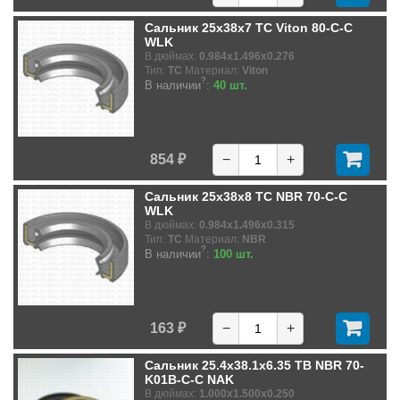
Сальник 25x38x7 TC Viton 80-C-C
WLK
В дюймах:
0.984x1.496x0.276
Тип:
TC
Материал:
Viton
?
В наличии
:
40 шт.
854 ₽
−
+
Сальник 25x38x8 TC NBR 70-C-C
WLK
В дюймах:
0.984x1.496x0.315
Тип:
TC
Материал:
NBR
?
В наличии
:
100 шт.
163 ₽
−
+
Сальник 25.4x38.1x6.35 TB NBR 70-
K01B-C-C NAK
В дюймах:
1.000x1.500x0.250