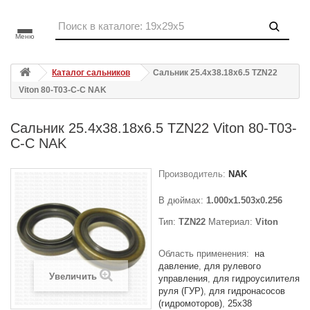
Меню
Каталог сальников
Сальник 25.4x38.18x6.5 TZN22
Viton 80-T03-C-C NAK
Сальник 25.4x38.18x6.5 TZN22 Viton 80-T03-
C-C NAK
Производитель:
NAK
В дюймах:
1.000x1.503x0.256
Тип:
TZN22
Материал:
Viton
Область применения:
на
давление
для рулевого
Увеличить
управления
для гидроусилителя
руля (ГУР)
для гидронасосов
(гидромоторов)
25x38