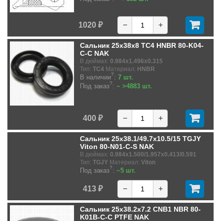
1020 ₽
−
+
Сальник 25x38x8 TC4 HNBR 80-K04-
C-C NAK
В дюймах:
0.984x1.496x0.315
Тип:
TC4
Материал:
HNBR
?
В наличии
:
7 шт.
?
Под заказ
:
~ >4883 шт.
400 ₽
−
+
Сальник 25x38.1/49.7x10.5/15 TGJY
Viton 80-N01-C-S NAK
В дюймах:
0.984x1.500/1.957x0.413/0.591
Тип:
TGJY
Материал:
Viton
?
Под заказ
:
~5 шт.
413 ₽
−
+
Сальник 25x38.2x7.2 CNB1 NBR 80-
K01B-C-C PTFE NAK