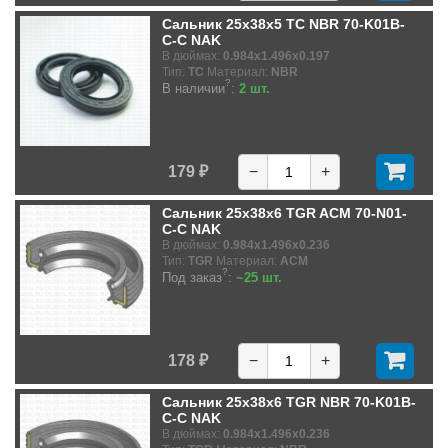
Сальник 25x38x5 TC NBR 70-K01B-
C-C NAK
В дюймах:
0.984x1.496x0.197
Тип:
TC
Материал:
NBR
?
В наличии
:
2 шт.
179 ₽
−
+
Сальник 25x38x6 TGR ACM 70-N01-
C-C NAK
В дюймах:
0.984x1.496x0.236
Тип:
TGR
Материал:
ACM
?
Под заказ
:
~25 шт.
178 ₽
−
+
Сальник 25x38x6 TGR NBR 70-K01B-
C-C NAK
В дюймах:
0.984x1.496x0.236