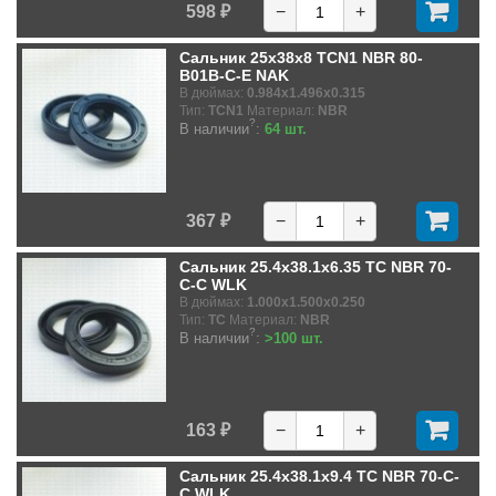
598 ₽
−
+
Сальник 25x38x8 TCN1 NBR 80-
B01B-C-E NAK
В дюймах:
0.984x1.496x0.315
Тип:
TCN1
Материал:
NBR
?
В наличии
:
64 шт.
367 ₽
−
+
Сальник 25.4x38.1x6.35 TC NBR 70-
C-C WLK
В дюймах:
1.000x1.500x0.250
Тип:
TC
Материал:
NBR
?
В наличии
:
>100 шт.
163 ₽
−
+
Сальник 25.4x38.1x9.4 TC NBR 70-C-
C WLK