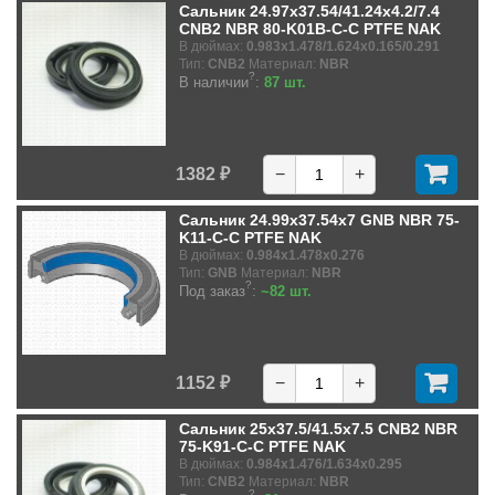
Сальник 24.97x37.54/41.24x4.2/7.4
CNB2 NBR 80-K01B-C-C PTFE NAK
В дюймах:
0.983x1.478/1.624x0.165/0.291
Тип:
CNB2
Материал:
NBR
?
В наличии
:
87 шт.
1382 ₽
−
+
Сальник 24.99x37.54x7 GNB NBR 75-
K11-C-C PTFE NAK
В дюймах:
0.984x1.478x0.276
Тип:
GNB
Материал:
NBR
?
Под заказ
:
~82 шт.
1152 ₽
−
+
Сальник 25x37.5/41.5x7.5 CNB2 NBR
75-K91-C-C PTFE NAK
В дюймах:
0.984x1.476/1.634x0.295
Тип:
CNB2
Материал:
NBR
?