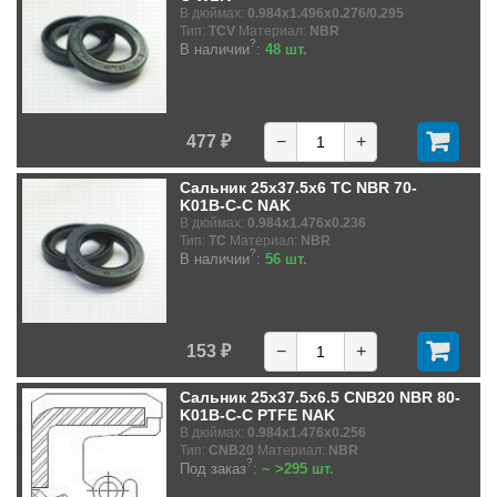
В дюймах:
0.984x1.496x0.276/0.295
Тип:
TCV
Материал:
NBR
?
В наличии
:
48 шт.
477 ₽
−
+
Сальник 25x37.5x6 TC NBR 70-
K01B-C-C NAK
В дюймах:
0.984x1.476x0.236
Тип:
TC
Материал:
NBR
?
В наличии
:
56 шт.
153 ₽
−
+
Сальник 25x37.5x6.5 CNB20 NBR 80-
K01B-C-C PTFE NAK
В дюймах:
0.984x1.476x0.256
Тип:
CNB20
Материал:
NBR
?
Под заказ
:
~ >295 шт.