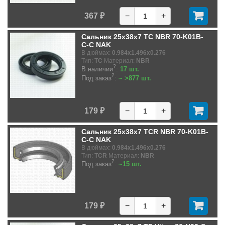
367 ₽
−
+
Сальник 25x38x7 TC NBR 70-K01B-
C-C NAK
В дюймах:
0.984x1.496x0.276
Тип:
TC
Материал:
NBR
?
В наличии
:
17 шт.
?
Под заказ
:
~ >877 шт.
179 ₽
−
+
Сальник 25x38x7 TCR NBR 70-K01B-
C-C NAK
В дюймах:
0.984x1.496x0.276
Тип:
TCR
Материал:
NBR
?
Под заказ
:
~15 шт.
179 ₽
−
+