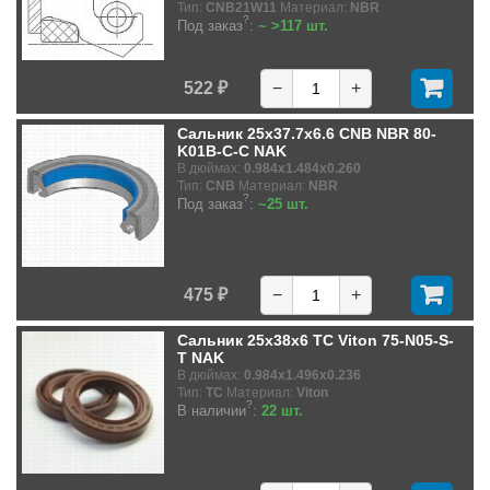
Тип:
CNB21W11
Материал:
NBR
?
Под заказ
:
~ >117 шт.
522 ₽
−
+
Сальник 25x37.7x6.6 CNB NBR 80-
K01B-C-C NAK
В дюймах:
0.984x1.484x0.260
Тип:
CNB
Материал:
NBR
?
Под заказ
:
~25 шт.
475 ₽
−
+
Сальник 25x38x6 TC Viton 75-N05-S-
T NAK
В дюймах:
0.984x1.496x0.236
Тип:
TC
Материал:
Viton
?
В наличии
:
22 шт.