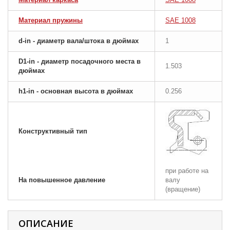
Материал пружины
SAE 1008
d-in - диаметр вала/штока в дюймах
1
D1-in - диаметр посадочного места в
1.503
дюймах
h1-in - основная высота в дюймах
0.256
Конструктивный тип
при работе на
На повышенное давление
валу
(вращение)
ОПИСАНИЕ