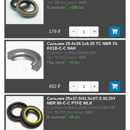
Тип:
TB
Материал:
NBR
?
В наличии
:
>100 шт.
179 ₽
−
+
Сальник 25.4x38.1x6.35 TC NBR 70-
K01B-C-C NAK
В дюймах:
1.000x1.500x0.250
Тип:
TC
Материал:
NBR
?
Под заказ
:
~4 шт.
492 ₽
−
+
Сальник 25x37.5/41.5x3/7.5 SCJ5Y
NBR 80-C-C PTFE WLK
В дюймах:
0.984x1.476/1.634x0.118/0.295
Тип:
SCJ5Y
Материал:
NBR
?
В наличии
:
34 шт.