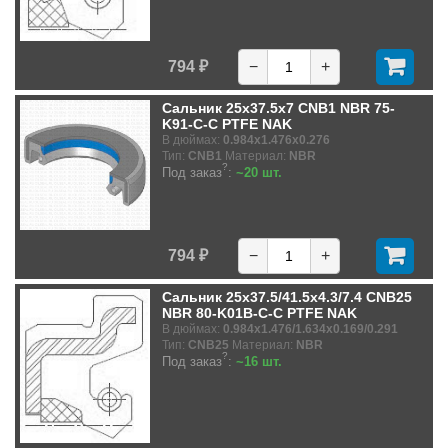
794 ₽
−
+
Сальник 25x37.5x7 CNB1 NBR 75-
K91-C-C PTFE NAK
В дюймах:
0.984x1.476x0.276
Тип:
CNB1
Материал:
NBR
?
Под заказ
:
~20 шт.
794 ₽
−
+
Сальник 25x37.5/41.5x4.3/7.4 CNB25
NBR 80-K01B-C-C PTFE NAK
В дюймах:
0.984x1.476/1.634x0.169/0.291
Тип:
CNB25
Материал:
NBR
?
Под заказ
:
~16 шт.