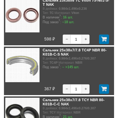
Сальник 25x38x6 TC Viton 75-N01-S-
T NAK
В дюймах:
0.984x1.496x0.236
Тип:
TC
Материал:
Viton
?
В наличии
:
16 шт.
?
Под заказ
:
~18 шт.
598 ₽
−
+
Сальник 25x38x7/7.8 TC4P NBR 80-
K01B-C-S NAK
В дюймах:
0.984x1.496x0.276/0.307
Тип:
TC4P
Материал:
NBR
?
Под заказ
:
~ >145 шт.
367 ₽
−
+
Сальник 25x38x7/7.8 TCY NBR 80-
K01B-C-C NAK
В дюймах:
0.984x1.496x0.276/0.307
Тип:
TCY
Материал:
NBR
?
В наличии
:
21 шт.