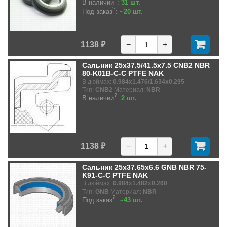
В наличии
:
31 шт.
?
Под заказ
:
~20 шт.
1138 ₽
−
+
Сальник 25x37.5/41.5x7.5 CNB2 NBR
80-K01B-C-C PTFE NAK
В дюймах:
0.984x1.476/1.634x0.295
Тип:
CNB2
Материал:
NBR
?
В наличии
:
2 шт.
1138 ₽
−
+
Сальник 25x37.65x6.6 GNB NBR 75-
K91-C-C PTFE NAK
В дюймах:
0.984x1.482x0.260
Тип:
GNB
Материал:
NBR
?
Под заказ
:
~43 шт.