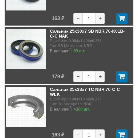
163 ₽
−
+
Сальник 25x38x7 SB NBR 70-K01B-
C-C NAK
В дюймах:
0.984x1.496x0.276
Тип:
SB
Материал:
NBR
?
В наличии
:
93 шт.
179 ₽
−
+
Сальник 25x38x7 TC NBR 70-C-C
WLK
В дюймах:
0.984x1.496x0.276
Тип:
TC
Материал:
NBR
?
В наличии
:
>100 шт.
163 ₽
−
+