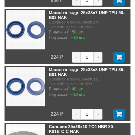
950 ₽
−
+
Манжета гидр. 25x38x7 UNP TPU 90-
B03 NAK
В дюймах:
0.984x1.496x0.276
Тип:
UNP
Материал:
TPU
?
В наличии
:
50 шт.
?
Под заказ
:
~10 шт.
224 ₽
−
+
Манжета гидр. 25x38x8 UNP TPU 85-
B01 NAK
В дюймах:
0.984x1.496x0.315
Тип:
UNP
Материал:
TPU
?
В наличии
:
40 шт.
?
Под заказ
:
~10 шт.
224 ₽
−
+
Сальник 25x38x10 TC4 NBR 80-
K01B-C-C NAK