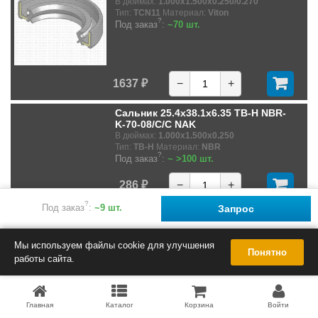
В дюймах:
1.000x1.500x0.250/0.270
Тип:
TCN11
Материал:
Viton
?
Под заказ
:
~70 шт.
1637 ₽
−
+
Сальник 25.4x38.1x6.35 TB-H NBR-
K-70-08/C/C NAK
В дюймах:
1.000x1.500x0.250
Тип:
TB-H
Материал:
NBR
?
Под заказ
:
~ >100 шт.
286 ₽
−
+
?
Под заказ
:
~9 шт.
Запрос
Мы используем файлы cookie для улучшения
Понятно
работы сайта.
Главная
Каталог
Корзина
Войти