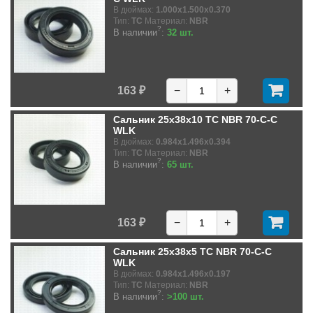
В дюймах:
1.000x1.500x0.370
Тип:
TC
Материал:
NBR
?
В наличии
:
32 шт.
163 ₽
−
+
Сальник 25x38x10 TC NBR 70-C-C
WLK
В дюймах:
0.984x1.496x0.394
Тип:
TC
Материал:
NBR
?
В наличии
:
65 шт.
163 ₽
−
+
Сальник 25x38x5 TC NBR 70-C-C
WLK
В дюймах:
0.984x1.496x0.197
Тип:
TC
Материал:
NBR
?
В наличии
:
>100 шт.