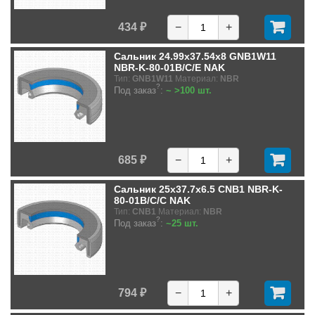
434 ₽
−
+
Сальник 24.99x37.54x8 GNB1W11
NBR-K-80-01B/C/E NAK
Тип:
GNB1W11
Материал:
NBR
?
Под заказ
:
~ >100 шт.
685 ₽
−
+
Сальник 25x37.7x6.5 CNB1 NBR-K-
80-01B/C/C NAK
Тип:
CNB1
Материал:
NBR
?
Под заказ
:
~25 шт.
794 ₽
−
+