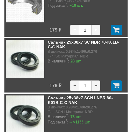
Тип:
TGR
Материал:
NBR
?
Под заказ
:
~10 шт.
179 ₽
−
+
Сальник 25x38x7 SC NBR 70-K01B-
C-C NAK
В дюймах:
0.984x1.496x0.276
Тип:
SC
Материал:
NBR
?
В наличии
:
28 шт.
179 ₽
−
+
Сальник 25x38x7 SGN1 NBR 80-
K01B-C-C NAK
В дюймах:
0.984x1.496x0.276
Тип:
SGN1
Материал:
NBR
?
В наличии
:
73 шт.
?
Под заказ
:
~ >1133 шт.