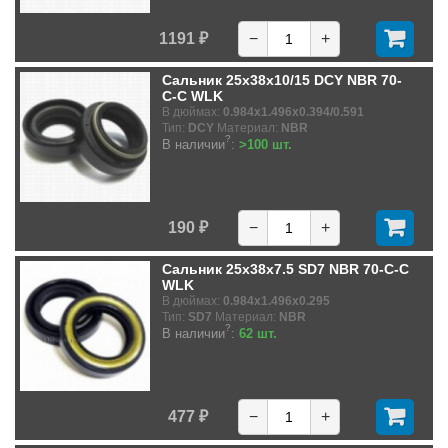
1191 ₽
−
+
Сальник 25x38x10/15 DCY NBR 70-
C-C WLK
В дюймах:
0.984x1.496x0.394/0.591
Тип:
DCY
Материал:
NBR
?
В наличии
:
>100 шт.
190 ₽
−
+
Сальник 25x38x7.5 SD7 NBR 70-C-C
WLK
В дюймах:
0.984x1.496x0.295
Тип:
SD7
Материал:
NBR
?
В наличии
:
62 шт.
477 ₽
−
+