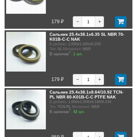
179 ₽
−
+
Сальник 25.4x38.1x6.35 SL NBR 70-
K01B-C-C NAK
В дюймах:
1.000x1.500x0.250
Тип:
SL
Материал:
NBR
?
В наличии
:
1 шт.
179 ₽
−
+
Сальник 25.4x38.1x8.64/10.92 TCN-
PL NBR 80-K01B-C-C PTFE NAK
В дюймах:
1.000x1.500x0.340/0.430
Тип:
TCN-PL
Материал:
NBR
?
В наличии
:
42 шт.