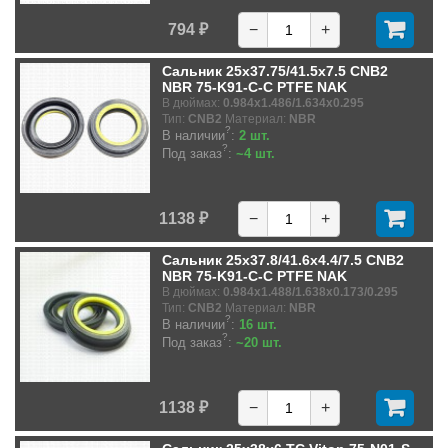
794 ₽
−
+
Сальник 25x37.75/41.5x7.5 CNB2
NBR 75-K91-C-C PTFE NAK
В дюймах:
0.984x1.486/1.634x0.295
Тип:
CNB2
Материал:
NBR
?
В наличии
:
2 шт.
?
Под заказ
:
~4 шт.
1138 ₽
−
+
Сальник 25x37.8/41.6x4.4/7.5 CNB2
NBR 75-K91-C-C PTFE NAK
В дюймах:
0.984x1.488/1.638x0.173/0.295
Тип:
CNB2
Материал:
NBR
?
В наличии
:
16 шт.
?
Под заказ
:
~20 шт.
1138 ₽
−
+