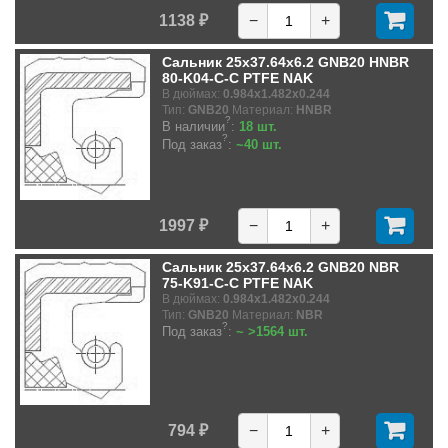
1138 ₽
−
+
Сальник 25x37.64x6.2 GNB20 HNBR
80-K04-C-C PTFE NAK
В дюймах:
0.984x1.482x0.244
Тип:
GNB20
Материал:
HNBR
?
В наличии
:
18 шт.
?
Под заказ
:
~40 шт.
1997 ₽
−
+
Сальник 25x37.64x6.2 GNB20 NBR
75-K91-C-C PTFE NAK
В дюймах:
0.984x1.482x0.244
Тип:
GNB20
Материал:
NBR
?
Под заказ
:
~ >1564 шт.
794 ₽
−
+