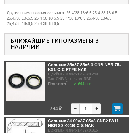
Другие наименования сальника: 25.4*38.18*6.5 25.4-38.18-6.5
25.4х38.18х6.5 25.4 38.18 6.5 25,4*38,18*6,5 25,4-38,18-6,5
25,4х38,18х6,5 25,4 38,18 6,5
БЛИЖАЙШИЕ ТИПОРАЗМЕРЫ В
НАЛИЧИИ
Сальник 25x37.85x6.3 CNB NBR 75-
K91-C-C PTFE NAK
В дюймах:
0.984x1.490x0.248
Тип:
CNB
Материал:
NBR
?
Под заказ
:
~ >1644 шт.
794 ₽
−
+
Сальник 24.99x37.65x8 CNB21W11
NBR 80-K01B-C-S NAK
В дюймах:
0.984x1.482x0.315