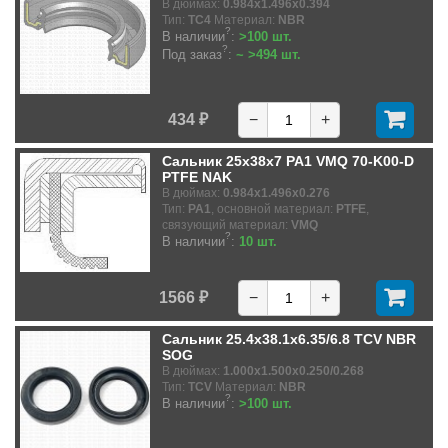
В дюймах:
0.984x1.496x0.394
Тип:
TC4
Материал:
NBR
?
В наличии
:
>100 шт.
?
Под заказ
:
~ >494 шт.
434 ₽
−
+
Сальник 25x38x7 PA1 VMQ 70-K00-D
PTFE NAK
В дюймах:
0.984x1.496x0.276
Тип:
PA1
, основной материал:
PTFE
,
связующий материал:
VMQ
?
В наличии
:
10 шт.
1566 ₽
−
+
Сальник 25.4x38.1x6.35/6.8 TCV NBR
SOG
В дюймах:
1.000x1.500x0.250/0.268
Тип:
TCV
Материал:
NBR
?
В наличии
:
>100 шт.