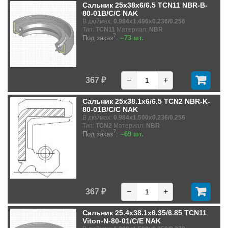
Сальник 25x38x6/6.5 TCN11 NBR-B-
80-01B/C/C NAK
В дюймах:
0.984x1.496x0.236/0.256
Тип:
TCN11
Материал:
NBR
?
Под заказ
:
~73 шт.
367 ₽
−
+
Сальник 25x38.1x6/6.5 TCN2 NBR-K-
80-01B/C/C NAK
В дюймах:
0.984x1.500x0.236/0.256
Тип:
TCN2
Материал:
NBR
?
Под заказ
:
~69 шт.
367 ₽
−
+
Сальник 25.4x38.1x6.35/6.85 TCN11
Viton-N-80-01/C/E NAK