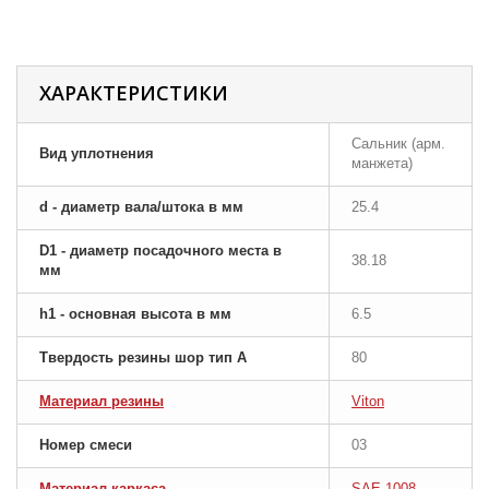
ХАРАКТЕРИСТИКИ
Сальник (арм.
Вид уплотнения
манжета)
d - диаметр вала/штока в мм
25.4
D1 - диаметр посадочного места в
38.18
мм
h1 - основная высота в мм
6.5
Твердость резины шор тип A
80
Материал резины
Viton
Номер смеси
03
Материал каркаса
SAE 1008