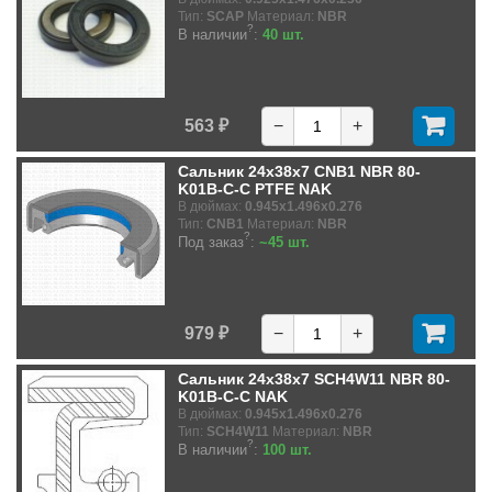
Тип:
SCAP
Материал:
NBR
?
В наличии
:
40 шт.
563 ₽
−
+
Сальник 24x38x7 CNB1 NBR 80-
K01B-C-C PTFE NAK
В дюймах:
0.945x1.496x0.276
Тип:
CNB1
Материал:
NBR
?
Под заказ
:
~45 шт.
979 ₽
−
+
Сальник 24x38x7 SCH4W11 NBR 80-
K01B-C-C NAK
В дюймах:
0.945x1.496x0.276
Тип:
SCH4W11
Материал:
NBR
?
В наличии
:
100 шт.