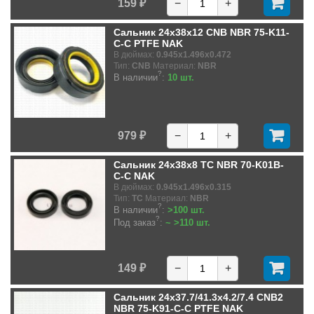
159 ₽
−
+
Сальник 24x38x12 CNB NBR 75-K11-
C-C PTFE NAK
В дюймах:
0.945x1.496x0.472
Тип:
CNB
Материал:
NBR
?
В наличии
:
10 шт.
979 ₽
−
+
Сальник 24x38x8 TC NBR 70-K01B-
C-C NAK
В дюймах:
0.945x1.496x0.315
Тип:
TC
Материал:
NBR
?
В наличии
:
>100 шт.
?
Под заказ
:
~ >110 шт.
149 ₽
−
+
Сальник 24x37.7/41.3x4.2/7.4 CNB2
NBR 75-K91-C-C PTFE NAK