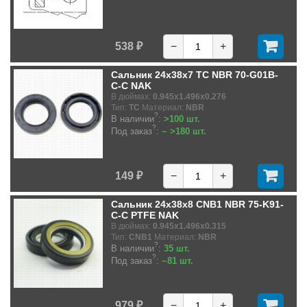
538 ₽
−
+
Сальник 24x38x7 TC NBR 70-G01B-
C-C NAK
В дюймах:
0.945x1.496x0.276
Тип:
TC
Материал:
NBR
?
В наличии
:
>100 шт.
?
Под заказ
:
~ >180 шт.
149 ₽
−
+
Сальник 24x38x8 CNB1 NBR 75-K91-
C-C PTFE NAK
В дюймах:
0.945x1.496x0.315
Тип:
CNB1
Материал:
NBR
?
В наличии
:
35 шт.
?
Под заказ
:
~81 шт.
979 ₽
−
+