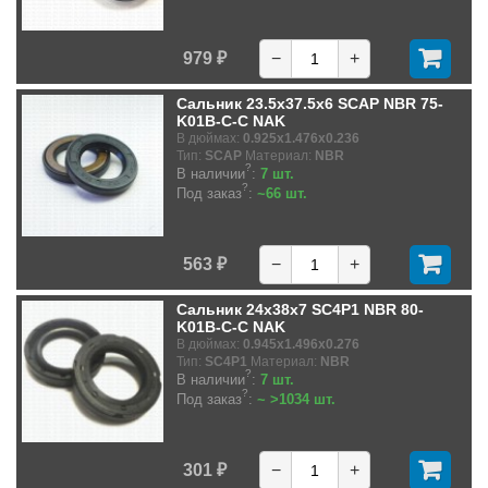
979 ₽
−
+
Сальник 23.5x37.5x6 SCAP NBR 75-
K01B-C-C NAK
В дюймах:
0.925x1.476x0.236
Тип:
SCAP
Материал:
NBR
?
В наличии
:
7 шт.
?
Под заказ
:
~66 шт.
563 ₽
−
+
Сальник 24x38x7 SC4P1 NBR 80-
K01B-C-C NAK
В дюймах:
0.945x1.496x0.276
Тип:
SC4P1
Материал:
NBR
?
В наличии
:
7 шт.
?
Под заказ
:
~ >1034 шт.
301 ₽
−
+