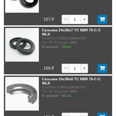
157 ₽
−
+
Сальник 24x38x7 TC NBR 70-C-C
WLK
В дюймах:
0.945x1.496x0.276
Тип:
TC
Материал:
NBR
?
В наличии
:
39 шт.
159 ₽
−
+
Сальник 24x38x8 TC NBR 70-C-C
WLK
В дюймах:
0.945x1.496x0.315
Тип:
TC
Материал:
NBR
?
В наличии
:
41 шт.