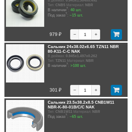
В дюймах:
0.945x1.504x0.492
Тип:
CNB5
Материал:
NBR
?
В наличии
:
40 шт.
?
Под заказ
:
~15 шт.
979 ₽
−
+
Сальник 24x38.02x6.65 TZN11 NBR
80-K11-C-C NAK
В дюймах:
0.945x1.497x0.262
Тип:
TZN11
Материал:
NBR
?
В наличии
:
>100 шт.
301 ₽
−
+
Сальник 23.5x38.2x8.5 CNB1W11
NBR-K-80-01B/C/C NAK
Тип:
CNB1W11
Материал:
NBR
?
Под заказ
:
~65 шт.