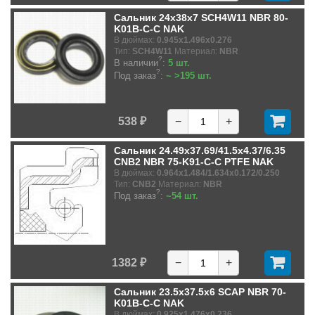
Сальник 24x38x7 SCH4W11 NBR 80-
K01B-C-C NAK
В дюймах:
0.945x1.496x0.276
Тип:
SCH4W11
Материал:
NBR
?
В наличии
:
5 шт.
?
Под заказ
:
~ >195 шт.
538 ₽
−
+
Сальник 24.49x37.69/41.5x4.37/6.35
CNB2 NBR 75-K91-C-C PTFE NAK
В дюймах:
0.964x1.484/1.634x0.172/0.250
Тип:
CNB2
Материал:
NBR
?
Под заказ
:
~54 шт.
1382 ₽
−
+
Сальник 23.5x37.5x6 SCAP NBR 70-
K01B-C-C NAK
В дюймах:
0.925x1.476x0.236