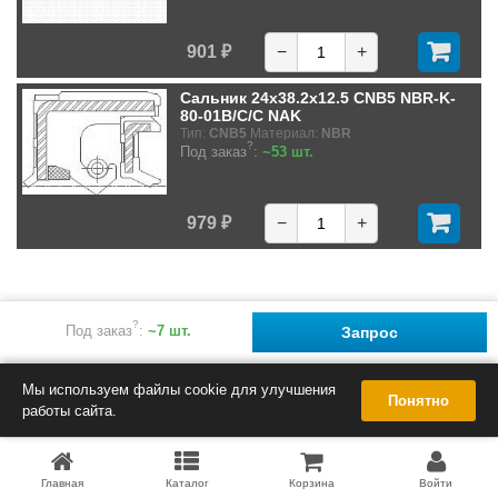
901 ₽
−
+
Сальник 24x38.2x12.5 CNB5 NBR-K-
80-01B/C/C NAK
Тип:
CNB5
Материал:
NBR
?
Под заказ
:
~53 шт.
979 ₽
−
+
?
Под заказ
:
~7 шт.
Запрос
Мы используем файлы cookie для улучшения
Понятно
работы сайта.
Главная
Каталог
Корзина
Войти