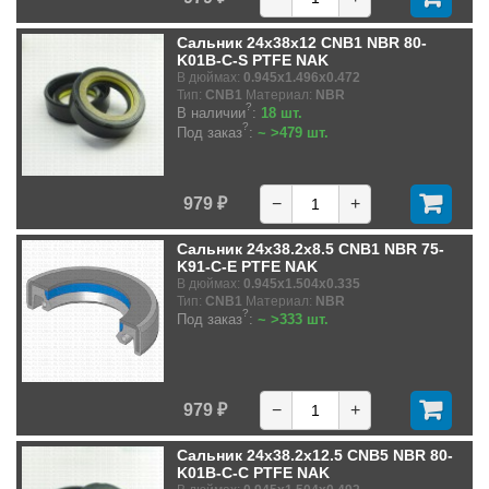
Сальник 24x38x12 CNB1 NBR 80-
K01B-C-S PTFE NAK
В дюймах:
0.945x1.496x0.472
Тип:
CNB1
Материал:
NBR
?
В наличии
:
18 шт.
?
Под заказ
:
~ >479 шт.
979 ₽
−
+
Сальник 24x38.2x8.5 CNB1 NBR 75-
K91-C-E PTFE NAK
В дюймах:
0.945x1.504x0.335
Тип:
CNB1
Материал:
NBR
?
Под заказ
:
~ >333 шт.
979 ₽
−
+
Сальник 24x38.2x12.5 CNB5 NBR 80-
K01B-C-C PTFE NAK