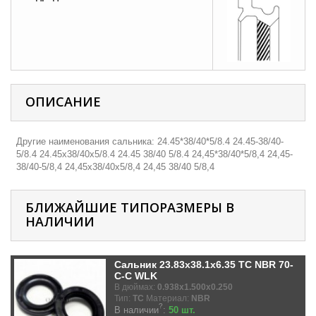
ОПИСАНИЕ
Другие наименования сальника: 24.45*38/40*5/8.4 24.45-38/40-
5/8.4 24.45х38/40х5/8.4 24.45 38/40 5/8.4 24,45*38/40*5/8,4 24,45-
38/40-5/8,4 24,45х38/40х5/8,4 24,45 38/40 5/8,4
БЛИЖАЙШИЕ ТИПОРАЗМЕРЫ В
НАЛИЧИИ
Сальник 23.83x38.1x6.35 TC NBR 70-
C-C WLK
В дюймах:
0.938x1.500x0.250
Тип:
TC
Материал:
NBR
?
В наличии
:
50 шт.