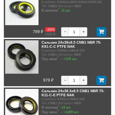
В дюймах:
0.945x1.484/1.626x0.165/0.291
Тип:
CNB2
Материал:
NBR
?
В наличии
:
11 шт.
-20%
799 ₽
−
+
998 ₽
Сальник 24x38x8.5 CNB1 NBR 75-
K91-C-C PTFE NAK
В дюймах:
0.945x1.496x0.335
Тип:
CNB1
Материал:
NBR
?
Под заказ
:
~ >270 шт.
979 ₽
−
+
Сальник 24x38.3x8.5 CNB1 NBR 75-
K11-C-E PTFE NAK
В дюймах:
0.945x1.508x0.335
Тип:
CNB1
Материал:
NBR
?
В наличии
:
14 шт.
?
Под заказ
:
~ >1289 шт.