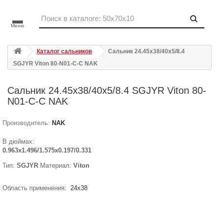
Меню
Каталог сальников
Сальник 24.45x38/40x5/8.4
SGJYR Viton 80-N01-C-C NAK
Сальник 24.45x38/40x5/8.4 SGJYR Viton 80-
N01-C-C NAK
Производитель:
NAK
В дюймах:
0.963x1.496/1.575x0.197/0.331
Тип:
SGJYR
Материал:
Viton
Область применения:
24x38