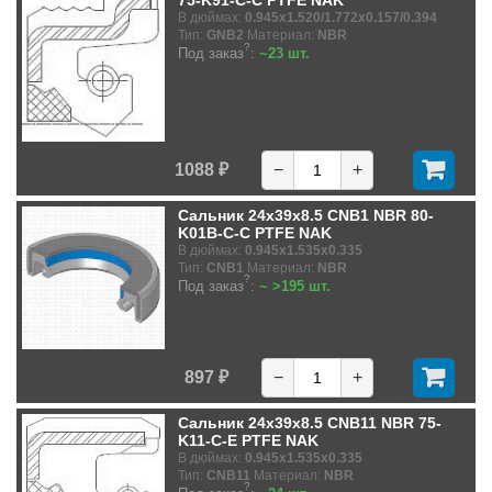
В дюймах:
0.945x1.520/1.772x0.157/0.394
Тип:
GNB2
Материал:
NBR
?
Под заказ
:
~23 шт.
1088 ₽
−
+
Сальник 24x39x8.5 CNB1 NBR 80-
K01B-C-C PTFE NAK
В дюймах:
0.945x1.535x0.335
Тип:
CNB1
Материал:
NBR
?
Под заказ
:
~ >195 шт.
897 ₽
−
+
Сальник 24x39x8.5 CNB11 NBR 75-
K11-C-E PTFE NAK
В дюймах:
0.945x1.535x0.335
Тип:
CNB11
Материал:
NBR
?