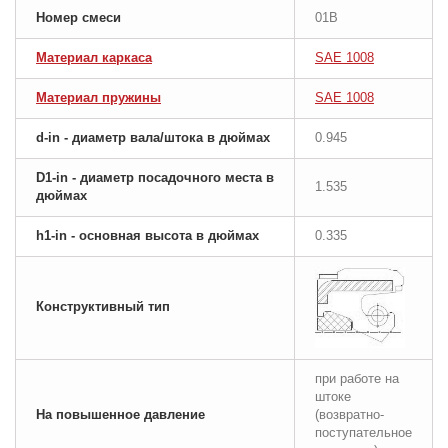
Номер смеси
01B
Материал каркаса
SAE 1008
Материал пружины
SAE 1008
d-in - диаметр вала/штока в дюймах
0.945
D1-in - диаметр посадочного места в
1.535
дюймах
h1-in - основная высота в дюймах
0.335
Конструктивный тип
при работе на
штоке
На повышенное давление
(возвратно-
поступательное