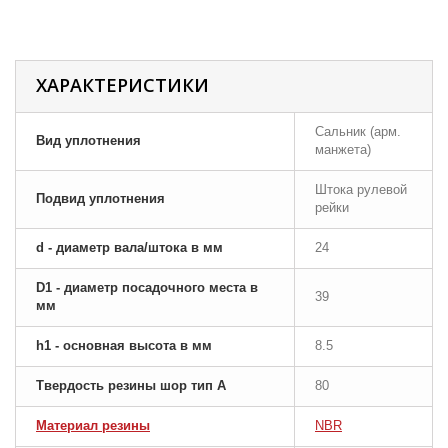
ХАРАКТЕРИСТИКИ
Сальник (арм.
Вид уплотнения
манжета)
Штока рулевой
Подвид уплотнения
рейки
d - диаметр вала/штока в мм
24
D1 - диаметр посадочного места в
39
мм
h1 - основная высота в мм
8.5
Твердость резины шор тип A
80
Материал резины
NBR