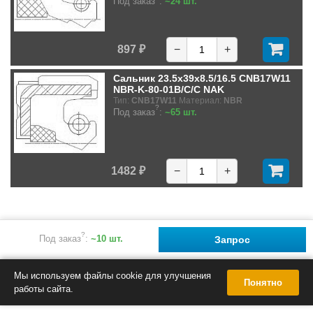
Под заказ
:
~24 шт.
897 ₽
−
+
Сальник 23.5x39x8.5/16.5 CNB17W11
NBR-K-80-01B/C/C NAK
Тип:
CNB17W11
Материал:
NBR
?
Под заказ
:
~65 шт.
1482 ₽
−
+
?
Под заказ
:
~10 шт.
Запрос
Мы используем файлы cookie для улучшения
Понятно
работы сайта.