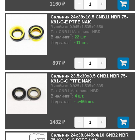
1160 ₽
−
+
Сальник 24x39x16.5 CNB11 NBR 75-
K91-C-E PTFE NAK
В дюймах:
0.945x1.535x0.650
Тип:
CNB11
Материал:
NBR
?
В наличии
:
22 шт.
?
Под заказ
:
~11 шт.
897 ₽
−
+
Сальник 23.5x39x8.5 CNB1 NBR 75-
K91-C-C PTFE NAK
В дюймах:
0.925x1.535x0.335
Тип:
CNB1
Материал:
NBR
?
В наличии
:
4 шт.
?
Под заказ
:
~ >465 шт.
1482 ₽
−
+
Сальник 24x38.6/45x4/10 GNB2 NBR
75-K91-C-C PTFE NAK