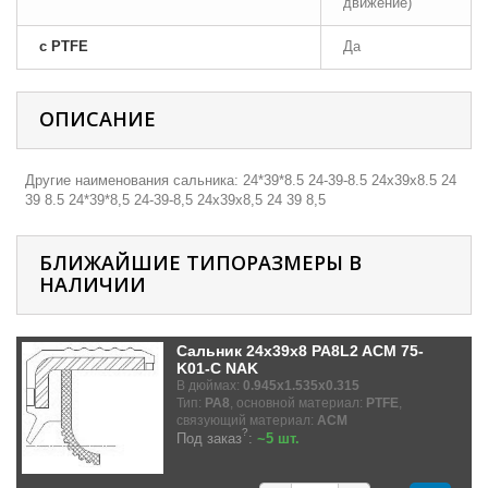
движение)
с PTFE
Да
ОПИСАНИЕ
Другие наименования сальника: 24*39*8.5 24-39-8.5 24х39х8.5 24
39 8.5 24*39*8,5 24-39-8,5 24х39х8,5 24 39 8,5
БЛИЖАЙШИЕ ТИПОРАЗМЕРЫ В
НАЛИЧИИ
Сальник 24x39x8 PA8L2 ACM 75-
K01-C NAK
В дюймах:
0.945x1.535x0.315
Тип:
PA8
, основной материал:
PTFE
,
связующий материал:
ACM
?
Под заказ
:
~5 шт.