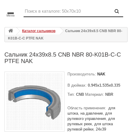
Меню
Каталог сальников
Сальник 24x39x8.5 CNB NBR 80-
K01B-C-C PTFE NAK
Сальник 24x39x8.5 CNB NBR 80-K01B-C-C
PTFE NAK
Производитель:
NAK
В дюймах:
0.945x1.535x0.335
Тип:
CNB
Материал:
NBR
Область применения:
для
штока
на давление
для
рулевого управления
для
рулевых реек
для штока
рулевой рейки
24x39