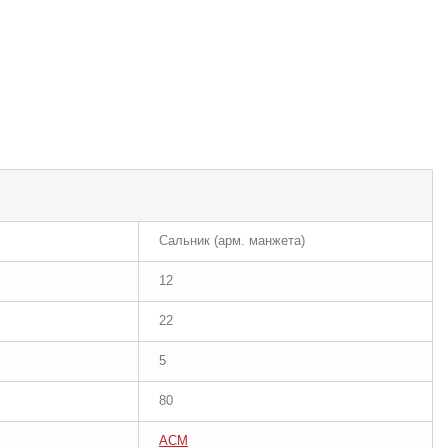
Сальник (арм. манжета)
12
22
5
80
ACM