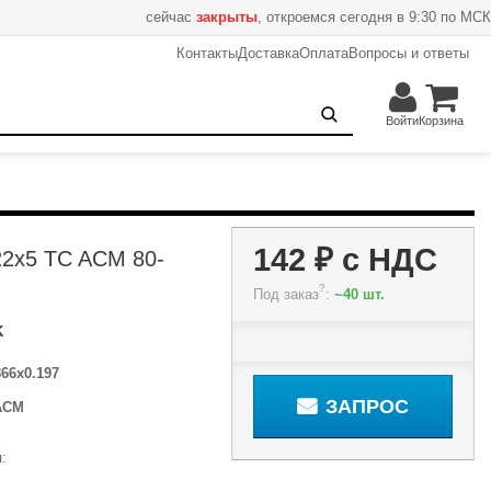
сейчас
закрыты
, откроемся сегодня в 9:30 по МСК
Контакты
Доставка
Оплата
Вопросы и ответы
142 ₽
Запрос
Войти
Корзина
142 ₽
с НДС
22x5 TC ACM 80-
?
Под заказ
:
~40 шт.
K
866x0.197
ЗАПРОС
ACM
: