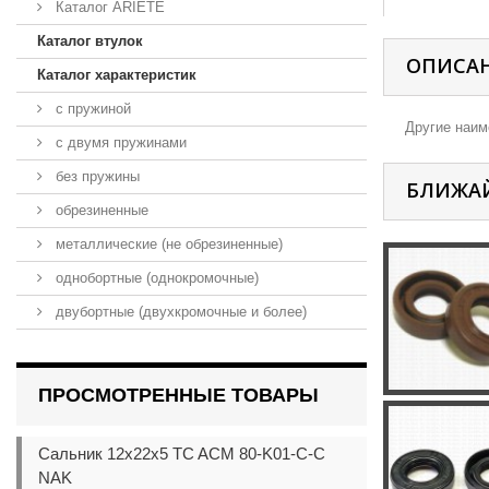
Каталог ARIETE
Каталог втулок
ОПИСА
Каталог характеристик
с пружиной
Другие наиме
с двумя пружинами
без пружины
БЛИЖА
обрезиненные
металлические (не обрезиненные)
однобортные (однокромочные)
двубортные (двухкромочные и более)
ПРОСМОТРЕННЫЕ ТОВАРЫ
Сальник 12x22x5 TC ACM 80-K01-C-C
NAK