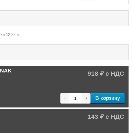
х5 12 22 5
E NAK
918 ₽
В корзину
−
+
143 ₽