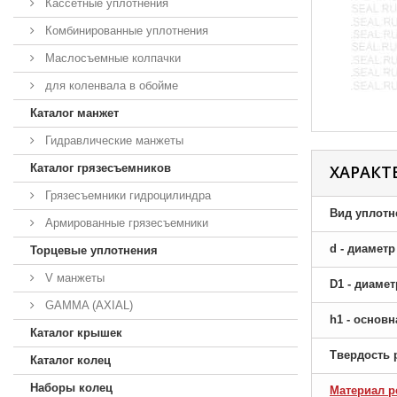
Кассетные уплотнения
Комбинированные уплотнения
Маслосъемные колпачки
для коленвала в обойме
Каталог манжет
Гидравлические манжеты
Каталог грязесъемников
ХАРАКТ
Грязесъемники гидроцилиндра
Вид уплотн
Армированные грязесъемники
d - диамет
Торцевые уплотнения
V манжеты
D1 - диаме
GAMMA (AXIAL)
h1 - основ
Каталог крышек
Твердость 
Каталог колец
Наборы колец
Материал р