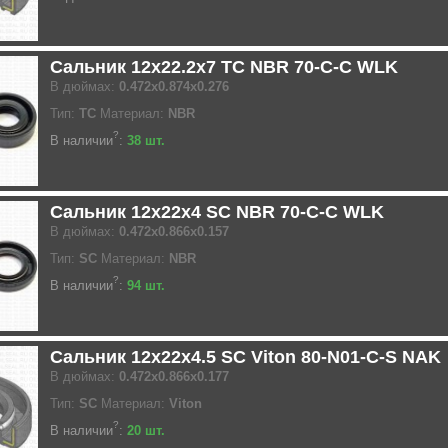
Сальник 12x22.2x7 TC NBR 70-C-C WLK
В дюймах:
0.472x0.874x0.276
Тип:
TC
Материал:
NBR
?
В наличии
:
38 шт.
Сальник 12x22x4 SC NBR 70-C-C WLK
В дюймах:
0.472x0.866x0.157
Тип:
SC
Материал:
NBR
?
В наличии
:
94 шт.
Сальник 12x22x4.5 SC Viton 80-N01-C-S NAK
В дюймах:
0.472x0.866x0.177
Тип:
SC
Материал:
Viton
?
В наличии
:
20 шт.