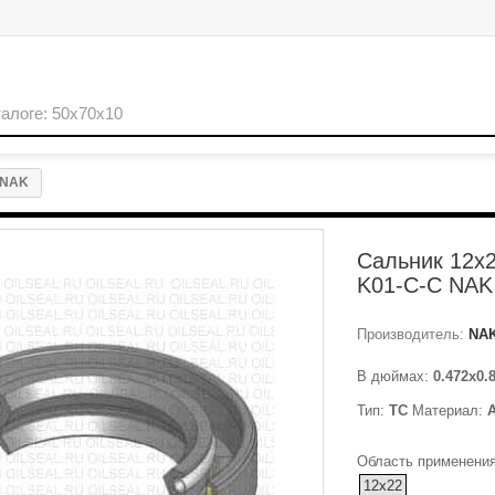
 NAK
Сальник 12x
K01-C-C NAK
Производитель:
NA
В дюймах:
0.472x0.
Тип:
TC
Материал:
Область применения
12x22