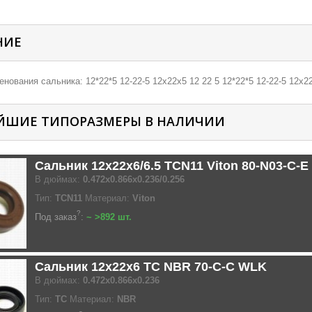
НИЕ
нования сальника: 12*22*5 12-22-5 12х22х5 12 22 5 12*22*5 12-22-5 12х22
ЙШИЕ ТИПОРАЗМЕРЫ В НАЛИЧИИ
Сальник 12x22x6/6.5 TCN11 Viton 80-N03-C-
В дюймах:
0.472x0.866x0.236/0.256
Тип:
TCN11
Материал:
Viton
?
Под заказ
:
~ >892 шт.
Сальник 12x22x6 TC NBR 70-C-C WLK
В дюймах:
0.472x0.866x0.236
Тип:
TC
Материал:
NBR