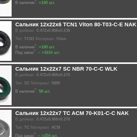
?
В наличии
:
>100 шт.
Сальник 12x22x6 TCN1 Viton 80-T03-C-E NAK
В дюймах:
0.472x0.866x0.236
Тип:
TCN1
Материал:
Viton
?
В наличии
:
>100 шт.
?
Под заказ
:
~ >1616 шт.
Сальник 12x22x7 SC NBR 70-C-C WLK
В дюймах:
0.472x0.866x0.276
Тип:
SC
Материал:
NBR
?
В наличии
:
58 шт.
Сальник 12x22x7 TC ACM 70-K01-C-C NAK
В дюймах:
0.472x0.866x0.276
Тип:
TC
Материал:
ACM
?
Под заказ
:
~ >254 шт.