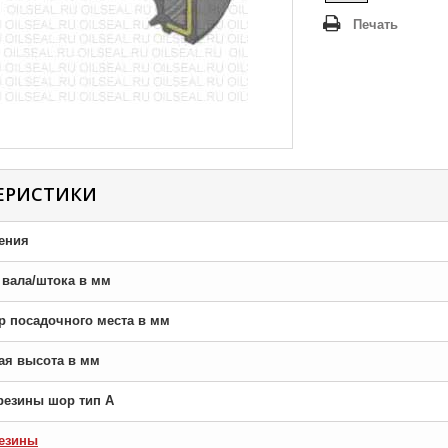
Печать
ЕРИСТИКИ
ения
р вала/штока в мм
тр посадочного места в мм
ная высота в мм
резины шор тип A
езины