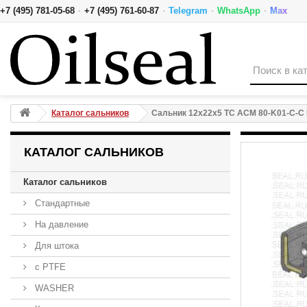
·
·
·
·
+7 (495) 781-05-68
+7 (495) 761-60-87
Telegram
WhatsApp
Max
Сальник 12x22x5 TC ACM 80-K01-C-C NAK
Каталог сальников
Сальник 12x22x5 TC ACM 80-K01-C-C
КАТАЛОГ САЛЬНИКОВ
Каталог сальников
Стандартные
На давление
Для штока
с PTFE
WASHER