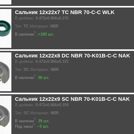
Сальник 12x22x7 TC NBR 70-C-C WLK
В дюймах:
0.472x0.866x0.276
Тип:
TC
Материал:
NBR
?
В наличии
:
>100 шт.
Сальник 12x22x8 DC NBR 70-K01B-C-C NAK
В дюймах:
0.472x0.866x0.315
Тип:
DC
Материал:
NBR
?
В наличии
:
58 шт.
Сальник 12x22x9 SC NBR 70-K01B-C-C NAK
В дюймах:
0.472x0.866x0.354
Тип:
SC
Материал:
NBR
?
В наличии
:
39 шт.
?
Под заказ
:
~5 шт.