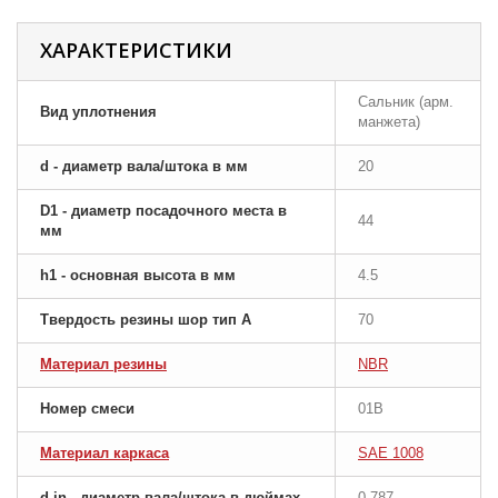
ХАРАКТЕРИСТИКИ
Сальник (арм.
Вид уплотнения
манжета)
d - диаметр вала/штока в мм
20
D1 - диаметр посадочного места в
44
мм
h1 - основная высота в мм
4.5
Твердость резины шор тип A
70
Материал резины
NBR
Номер смеси
01B
Материал каркаса
SAE 1008
d-in - диаметр вала/штока в дюймах
0.787