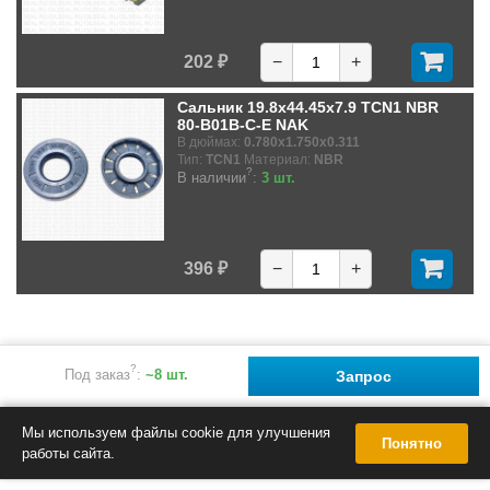
202 ₽
−
+
Сальник 19.8x44.45x7.9 TCN1 NBR
80-B01B-C-E NAK
В дюймах:
0.780x1.750x0.311
Тип:
TCN1
Материал:
NBR
?
В наличии
:
3 шт.
396 ₽
−
+
?
Под заказ
:
~8 шт.
Запрос
Мы используем файлы cookie для улучшения
Понятно
работы сайта.