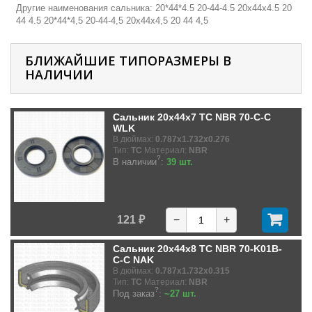
Другие наименования сальника: 20*44*4.5 20-44-4.5 20х44х4.5 20
44 4.5 20*44*4,5 20-44-4,5 20х44х4,5 20 44 4,5
БЛИЖАЙШИЕ ТИПОРАЗМЕРЫ В
НАЛИЧИИ
Сальник 20x44x7 TC NBR 70-C-C
WLK
В дюймах:
0.787x1.732x0.276
Тип:
TC
Материал:
NBR
?
В наличии
:
39 шт.
121 ₽
−
+
Сальник 20x44x8 TC NBR 70-K01B-
C-C NAK
В дюймах:
0.787x1.732x0.315
Тип:
TC
Материал:
NBR
?
Под заказ
:
~27 шт.