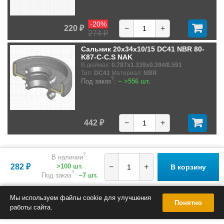
-20%
220 ₽
−
+
274 ₽
Сальник 20x34x10/15 DC41 NBR 80-
K87-C-C.S NAK
В дюймах:
0.787x1.339x0.394/0.591
Тип:
DC41
Материал:
NBR
?
Под заказ
:
~ >556 шт.
442 ₽
−
+
?
В наличии
:
282 ₽
>100 шт.
−
+
В корзину
?
Под заказ
:
~7 шт.
Мы используем файлы cookie для улучшения
Понятно
работы сайта.