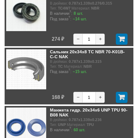
В дюймах:
0.787x1.339x0.276/0.315
Тип:
TC4W7
Материал:
NBR
?
В наличии
:
8 шт.
?
Под заказ
:
~14 шт.
274 ₽
−
+
Сальник 20x34x8 TC NBR 70-K01B-
C-C NAK
В дюймах:
0.787x1.339x0.315
Тип:
TC
Материал:
NBR
?
Под заказ
:
~15 шт.
168 ₽
−
+
Манжета гидр. 20x34x6 UNP TPU 90-
B08 NAK
В дюймах:
0.787x1.339x0.236
Тип:
UNP
Материал:
TPU
?
В наличии
:
60 шт.