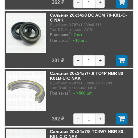
362 ₽
−
+
Сальник 20x34x8 DC ACM 70-K01-C-
C NAK
В дюймах:
0.787x1.339x0.315
Тип:
DC
Материал:
ACM
?
В наличии
:
2 шт.
?
Под заказ
:
~10 шт.
301 ₽
−
+
Сальник 20x34x7/7.6 TC4P NBR 80-
K01B-C-C NAK
В дюймах:
0.787x1.339x0.276/0.299
Тип:
TC4P
Материал:
NBR
?
Под заказ
:
~ >560 шт.
362 ₽
−
+
Сальник 20x34x7/8 TC4W7 NBR 80-
K81-C-C NAK