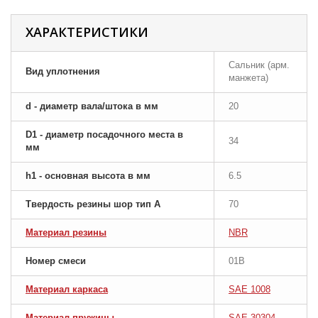
ХАРАКТЕРИСТИКИ
Сальник (арм.
Вид уплотнения
манжета)
d - диаметр вала/штока в мм
20
D1 - диаметр посадочного места в
34
мм
h1 - основная высота в мм
6.5
Твердость резины шор тип A
70
Материал резины
NBR
Номер смеси
01B
Материал каркаса
SAE 1008
Материал пружины
SAE 30304