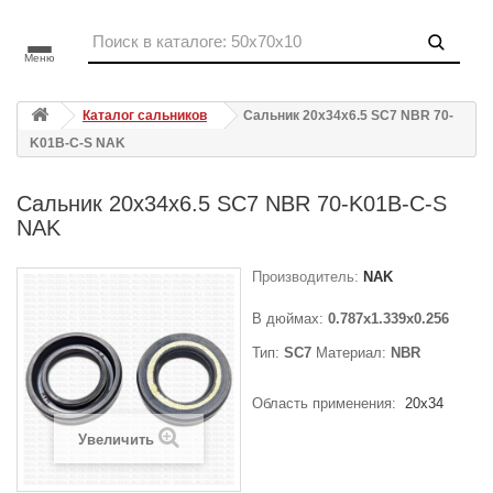
Меню
Каталог сальников
Сальник 20x34x6.5 SC7 NBR 70-
K01B-C-S NAK
Сальник 20x34x6.5 SC7 NBR 70-K01B-C-S
NAK
Производитель:
NAK
В дюймах:
0.787x1.339x0.256
Тип:
SC7
Материал:
NBR
Область применения:
20x34
Увеличить