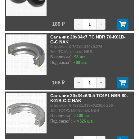
189 ₽
−
+
Сальник 20x34x7 TC NBR 70-K01B-
C-C NAK
В дюймах:
0.787x1.339x0.276
Тип:
TC
Материал:
NBR
?
В наличии
:
98 шт.
?
Под заказ
:
~89 шт.
168 ₽
−
+
Сальник 20x34x6/6.5 TC4P1 NBR 80-
K01B-C-C NAK
В дюймах:
0.787x1.339x0.236/0.256
Тип:
TC4P1
Материал:
NBR
?
В наличии
:
>100 шт.
?
Под заказ
:
~ >326 шт.