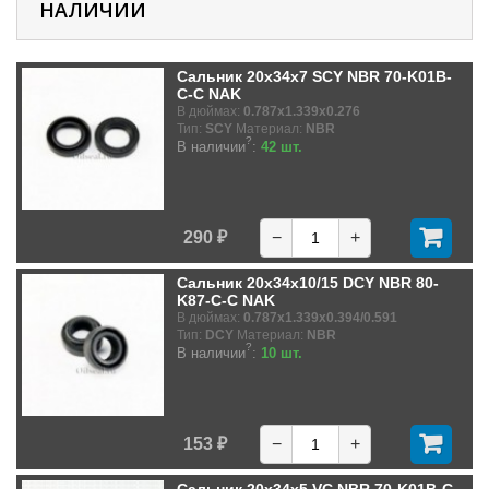
НАЛИЧИИ
Сальник 20x34x7 SCY NBR 70-K01B-
C-C NAK
В дюймах:
0.787x1.339x0.276
Тип:
SCY
Материал:
NBR
?
В наличии
:
42 шт.
290 ₽
−
+
Сальник 20x34x10/15 DCY NBR 80-
K87-C-C NAK
В дюймах:
0.787x1.339x0.394/0.591
Тип:
DCY
Материал:
NBR
?
В наличии
:
10 шт.
153 ₽
−
+