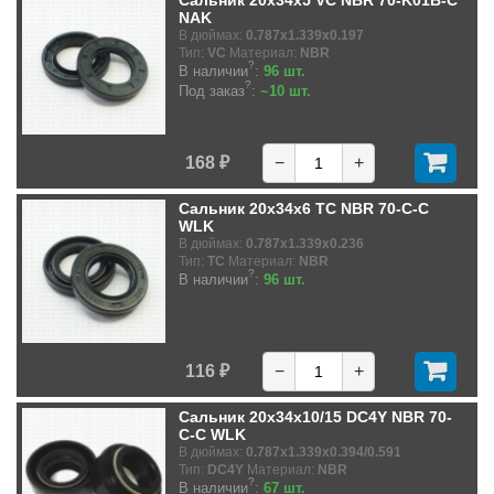
Сальник 20x34x5 VC NBR 70-K01B-C
NAK
В дюймах:
0.787x1.339x0.197
Тип:
VC
Материал:
NBR
?
В наличии
:
96 шт.
?
Под заказ
:
~10 шт.
168 ₽
−
+
Сальник 20x34x6 TC NBR 70-C-C
WLK
В дюймах:
0.787x1.339x0.236
Тип:
TC
Материал:
NBR
?
В наличии
:
96 шт.
116 ₽
−
+
Сальник 20x34x10/15 DC4Y NBR 70-
C-C WLK
В дюймах:
0.787x1.339x0.394/0.591
Тип:
DC4Y
Материал:
NBR
?
В наличии
:
67 шт.