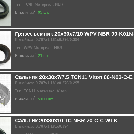
Тип:
TC4P
Материал:
NBR
?
В наличии
:
95 шт.
Грязесъемник 20x30x7/10 WPV NBR 90-K01N
В дюймах:
0.787x1.181x0.276/0.394
Тип:
WPV
Материал:
NBR
?
В наличии
:
21 шт.
Сальник 20x30x7/7.5 TCN11 Viton 80-N03-C-
В дюймах:
0.787x1.181x0.276/0.295
Тип:
TCN11
Материал:
Viton
?
В наличии
:
>100 шт.
Сальник 20x30x10 TC NBR 70-C-C WLK
В дюймах:
0.787x1.181x0.394