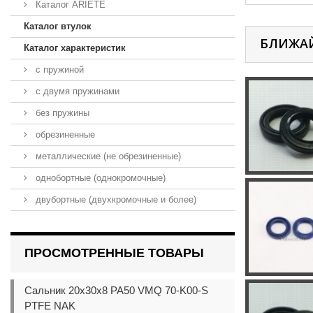
Каталог ARIETE
Каталог втулок
БЛИЖА
Каталог характеристик
с пружиной
с двумя пружинами
без пружины
обрезиненные
металлические (не обрезиненные)
однобортные (однокромочные)
двубортные (двухкромочные и более)
ПРОСМОТРЕННЫЕ ТОВАРЫ
Сальник 20x30x8 PA50 VMQ 70-K00-S
PTFE NAK