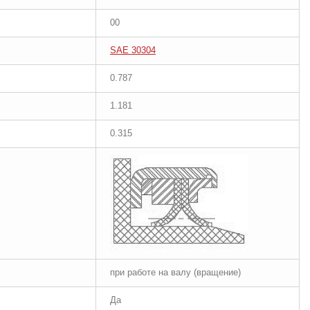
00
SAE 30304
0.787
1.181
0.315
при работе на валу (вращение)
Да