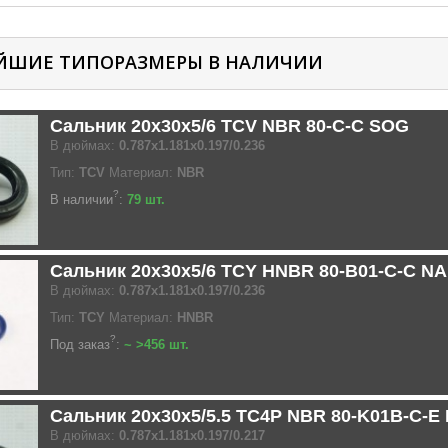
ЙШИЕ ТИПОРАЗМЕРЫ В НАЛИЧИИ
Сальник 20x30x5/6 TCV NBR 80-C-C SOG
В дюймах:
0.787x1.181x0.197/0.236
Тип:
TCV
Материал:
NBR
?
В наличии
:
79 шт.
Сальник 20x30x5/6 TCY HNBR 80-B01-C-C N
В дюймах:
0.787x1.181x0.197/0.236
Тип:
TCY
Материал:
HNBR
?
Под заказ
:
~ >456 шт.
Сальник 20x30x5/5.5 TC4P NBR 80-K01B-C-E
В дюймах:
0.787x1.181x0.197/0.217