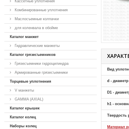
Кассетные уплотнения
Комбинированные уплотнения
Маслосъемные колпачки
для коленвала в обойме
Каталог манжет
Гидравлические манжеты
Каталог грязесъемников
ХАРАКТ
Грязесъемники гидроцилиндра
Вид уплотн
Армированные грязесъемники
d - диамет
Торцевые уплотнения
V манжеты
D1 - диаме
GAMMA (AXIAL)
h1 - основ
Каталог крышек
Твердость 
Каталог колец
Наборы колец
Материал р