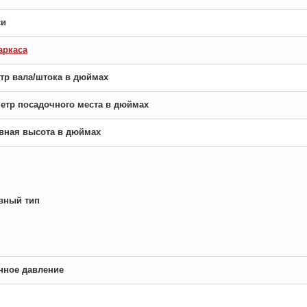
си
аркаса
етр вала/штока в дюймах
аметр посадочного места в дюймах
новная высота в дюймах
вный тип
нное давление