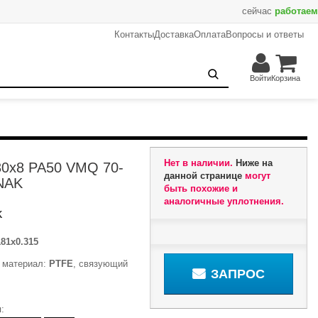
сейчас
работаем
Контакты
Доставка
Оплата
Вопросы и ответы
Запрос
Войти
Корзина
Нет в наличии.
Ниже на
30x8 PA50 VMQ 70-
данной странице
могут
NAK
быть похожие и
аналогичные уплотнения.
K
181x0.315
й материал:
PTFE
, связующий
ЗАПРОС
: