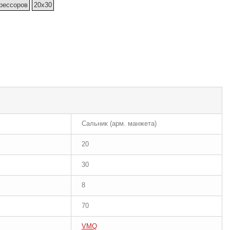
рессоров
20x30
Сальник (арм. манжета)
20
30
8
70
VMQ