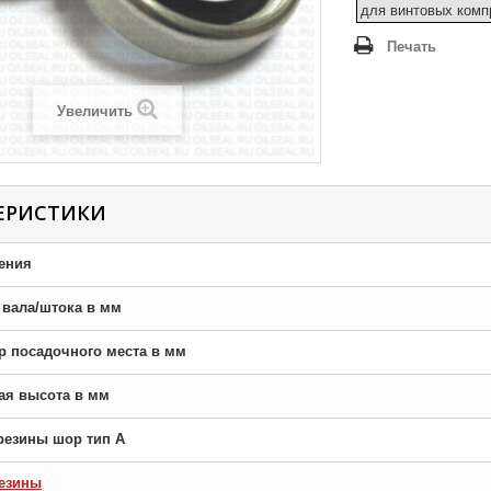
для винтовых комп
Печать
Увеличить
ЕРИСТИКИ
ения
р вала/штока в мм
тр посадочного места в мм
ная высота в мм
резины шор тип A
езины