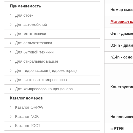
Применяемость
Номер сме
Для стоек
Материал к
Для автомобилей
d-in - диам
Для мототехники
Для сельхозтехники
D1-in - ди
Для бытовой техники
h1-in - ос
Для стиральных машин
Для гидронасосов (гидромоторов)
Для винтовых компрессоров
Конструкти
Для компрессора кондиционера
Каталог номеров
Каталог ORPAV
Каталог NOK
На повыше
Каталог ГОСТ
с PTFE