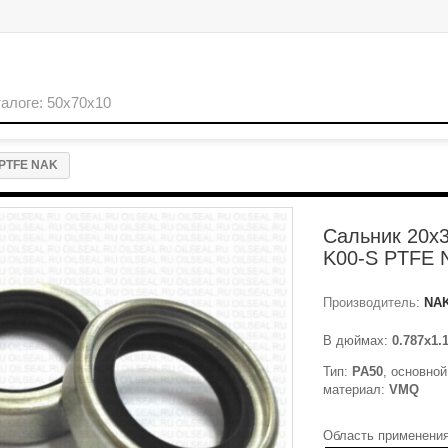
 PTFE NAK
Сальник 20x
K00-S PTFE 
Производитель:
NA
В дюймах:
0.787x1.
Тип:
PA50
, основно
материал:
VMQ
Область применения