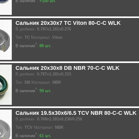
В наличии
:
>100 шт.
Сальник 20x30x7 TC Viton 80-C-C WLK
В дюймах:
0.787x1.181x0.276
Тип:
TC
Материал:
Viton
?
В наличии
:
88 шт.
Сальник 20x30x8 DB NBR 70-C-C WLK
В дюймах:
0.787x1.181x0.315
Тип:
DB
Материал:
NBR
?
В наличии
:
59 шт.
Сальник 19.5x30x6/6.5 TCV NBR 80-C-C WLK
В дюймах:
0.768x1.181x0.236/0.256
Тип:
TCV
Материал:
NBR
?
В наличии
:
61 шт.