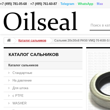
·
·
·
·
+7 (495) 781-05-68
+7 (495) 761-60-87
Telegram
WhatsApp
Max
Сальник 20x30x8 PA50 VMQ 70-K00-S PTFE NAK
Каталог сальников
Сальник 20x30x8 PA50 VMQ 70-K00-S
КАТАЛОГ САЛЬНИКОВ
Каталог сальников
Стандартные
На давление
Для штока
с PTFE
WASHER