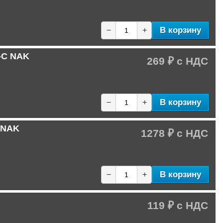
В корзину
−
+
-C NAK
269 ₽
В корзину
−
+
E NAK
1278 ₽
В корзину
−
+
119 ₽