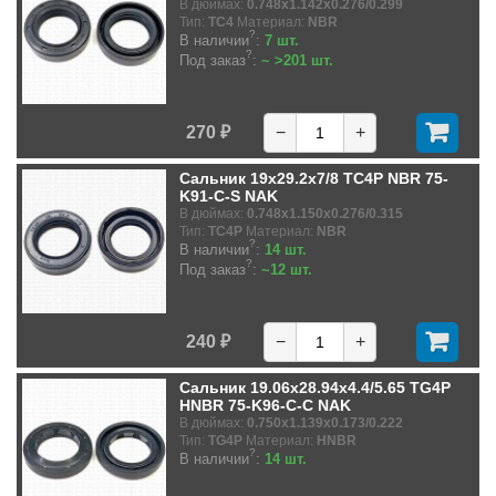
В дюймах:
0.748x1.142x0.276/0.299
Тип:
TC4
Материал:
NBR
?
В наличии
:
7 шт.
?
Под заказ
:
~ >201 шт.
270 ₽
−
+
Сальник 19x29.2x7/8 TC4P NBR 75-
K91-C-S NAK
В дюймах:
0.748x1.150x0.276/0.315
Тип:
TC4P
Материал:
NBR
?
В наличии
:
14 шт.
?
Под заказ
:
~12 шт.
240 ₽
−
+
Сальник 19.06x28.94x4.4/5.65 TG4P
HNBR 75-K96-C-C NAK
В дюймах:
0.750x1.139x0.173/0.222
Тип:
TG4P
Материал:
HNBR
?
В наличии
:
14 шт.