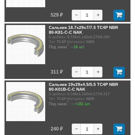
529 ₽
−
+
Сальник 18.7x29x7/7.5 TC4P NBR
80-K81-C-C NAK
В дюймах:
0.736x1.142x0.276/0.295
Тип:
TC4P
Материал:
NBR
?
Под заказ
:
~16 шт.
311 ₽
−
+
Сальник 19x29x4.5/5.5 TC4P NBR
80-K01B-C-C NAK
В дюймах:
0.748x1.142x0.177/0.217
Тип:
TC4P
Материал:
NBR
?
Под заказ
:
~ >181 шт.
240 ₽
−
+