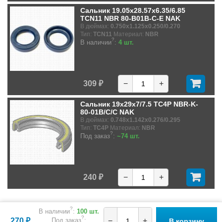
Сальник 19.05x28.57x6.35/6.85
TCN11 NBR 80-B01B-C-E NAK
В дюймах:
0.750x1.125x0.250/0.270
Тип:
TCN11
Материал:
NBR
?
В наличии
:
4 шт.
309 ₽
−
+
Сальник 19x29x7/7.5 TC4P NBR-K-
80-01B/C/C NAK
В дюймах:
0.748x1.142x0.276/0.295
Тип:
TC4P
Материал:
NBR
?
Под заказ
:
~74 шт.
240 ₽
−
+
?
В наличии
:
100 шт.
?
270 ₽
Под заказ
:
−
+
В корзину