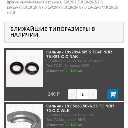
Другие наименования сальника: 19*29*7/7.8 19-29-7/7.8
19х29х7/7.8 19 29 7/7.8 19*29*7/7,8 19-29-7/7,8 19х29х7/7,8 19 29
7/7,8
БЛИЖАЙШИЕ ТИПОРАЗМЕРЫ В
НАЛИЧИИ
Сальник 19x29x4.5/5.5 TC4P NBR
75-K91-C-C NAK
В дюймах:
0.748x1.142x0.177/0.217
Тип:
TC4P
Материал:
NBR
?
В наличии
:
>100 шт.
240 ₽
−
+
Сальник 19.05x28.58x6.35 TC NBR
70-C-C WLK
В дюймах:
0.750x1.125x0.250
Тип:
TC
Материал:
NBR
?
В наличии
:
>100 шт.