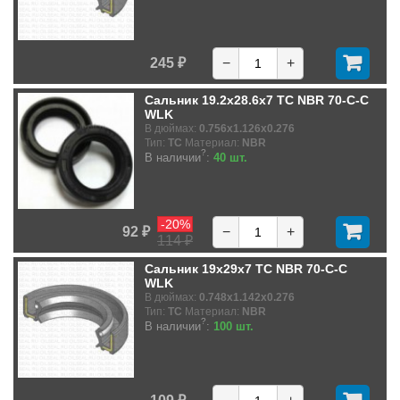
245 ₽
−
+
Сальник 19.2x28.6x7 TC NBR 70-C-C
WLK
В дюймах:
0.756x1.126x0.276
Тип:
TC
Материал:
NBR
?
В наличии
:
40 шт.
-20%
92 ₽
−
+
114 ₽
Сальник 19x29x7 TC NBR 70-C-C
WLK
В дюймах:
0.748x1.142x0.276
Тип:
TC
Материал:
NBR
?
В наличии
:
100 шт.