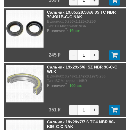
109 ₽
−
+
Сальник 19.05x28.58x6.35 TC NBR
70-K01B-C-C NAK
В дюймах:
0.750x1.125x0.250
Тип:
TC
Материал:
NBR
?
В наличии
:
19 шт.
245 ₽
−
+
Сальник 19x29x5/6 ISZ NBR 90-C-C
WLK
В дюймах:
0.748x1.142x0.197/0.236
Тип:
ISZ
Материал:
NBR
?
В наличии
:
100 шт.
351 ₽
−
+
Сальник 19x29x7/7.6 TC4 NBR 80-
K86-C-C NAK