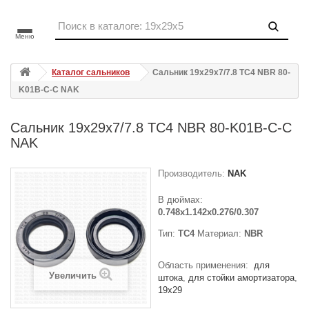
Меню
Каталог сальников
Сальник 19x29x7/7.8 TC4 NBR 80-
K01B-C-C NAK
Сальник 19x29x7/7.8 TC4 NBR 80-K01B-C-C
NAK
Производитель:
NAK
В дюймах:
0.748x1.142x0.276/0.307
Тип:
TC4
Материал:
NBR
Область применения:
для
Увеличить
штока
для стойки амортизатора
19x29