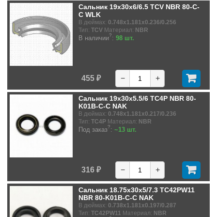
Сальник 19x30x6/6.5 TCV NBR 80-C-
C WLK
В дюймах:
0.748x1.181x0.236/0.256
Тип:
TCV
Материал:
NBR
?
В наличии
:
98 шт.
455 ₽
−
+
Сальник 19x30x5.5/6 TC4P NBR 80-
K01B-C-C NAK
В дюймах:
0.748x1.181x0.217/0.236
Тип:
TC4P
Материал:
NBR
?
Под заказ
:
~13 шт.
316 ₽
−
+
Сальник 18.75x30x5/7.3 TC42PW11
NBR 80-K01B-C-C NAK
В дюймах:
0.738x1.181x0.197/0.287
Тип:
TC42PW11
Материал:
NBR