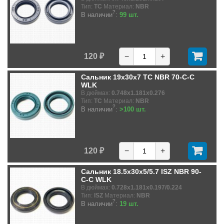
Тип:
TC
Материал:
NBR
?
В наличии
:
99 шт.
120 ₽
−
+
Сальник 19x30x7 TC NBR 70-C-C
WLK
В дюймах:
0.748x1.181x0.276
Тип:
TC
Материал:
NBR
?
В наличии
:
>100 шт.
120 ₽
−
+
Сальник 18.5x30x5/5.7 ISZ NBR 90-
C-C WLK
В дюймах:
0.728x1.181x0.197/0.224
Тип:
ISZ
Материал:
NBR
?
В наличии
:
19 шт.