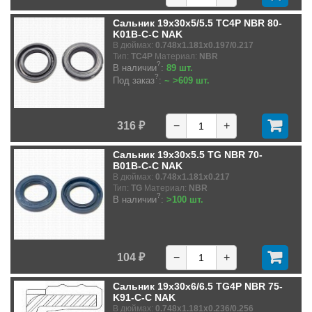
Сальник 19x30x5/5.5 TC4P NBR 80-
K01B-C-C NAK
В дюймах:
0.748x1.181x0.197/0.217
Тип:
TC4P
Материал:
NBR
?
В наличии
:
89 шт.
?
Под заказ
:
~ >609 шт.
316 ₽
−
+
Сальник 19x30x5.5 TG NBR 70-
B01B-C-C NAK
В дюймах:
0.748x1.181x0.217
Тип:
TG
Материал:
NBR
?
В наличии
:
>100 шт.
104 ₽
−
+
Сальник 19x30x6/6.5 TG4P NBR 75-
K91-C-C NAK
В дюймах:
0.748x1.181x0.236/0.256