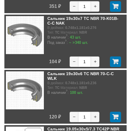
351 ₽
−
+
Сальник 19x30x7 TC NBR 70-K01B-
C-C NAK
В дюймах:
0.748x1.181x0.276
Тип:
TC
Материал:
NBR
?
В наличии
:
43 шт.
?
Под заказ
:
~ >340 шт.
104 ₽
−
+
Сальник 19x30x6 TC NBR 70-C-C
WLK
В дюймах:
0.748x1.181x0.236
Тип:
TC
Материал:
NBR
?
В наличии
:
100 шт.
120 ₽
−
+
Сальник 19.05x30x5/7.3 TC42P NBR