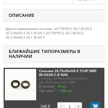
ОПИСАНИЕ
Другие наименования сальника: 18.7*30*5/5.5 18.7-30-5/5.5
18.7х30х5/5.5 18.7 30 5/5.5 18,7*30*5/5,5 18,7-30-5/5,5
18,7х30х5/5,5 18,7 30 5/5,5
БЛИЖАЙШИЕ ТИПОРАЗМЕРЫ В
НАЛИЧИИ
Сальник 18.75x30x5/5.5 TC4P NBR
80-K01B-C-E NAK
В дюймах:
0.738x1.181x0.197/0.217
Тип:
TC4P
Материал:
NBR
?
В наличии
:
19 шт.
?
Под заказ
:
~ >891 шт.
346 ₽
−
+