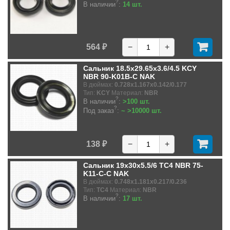
?
В наличии
:
14 шт.
564 ₽
−
+
Сальник 18.5x29.65x3.6/4.5 KCY
NBR 90-K01B-C NAK
В дюймах:
0.728x1.167x0.142/0.177
Тип:
KCY
Материал:
NBR
?
В наличии
:
>100 шт.
?
Под заказ
:
~ >10000 шт.
138 ₽
−
+
Сальник 19x30x5.5/6 TC4 NBR 75-
K11-C-C NAK
В дюймах:
0.748x1.181x0.217/0.236
Тип:
TC4
Материал:
NBR
?
В наличии
:
17 шт.