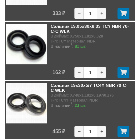
333 ₽
−
+
Сальник 19.05x30x8.33 TCY NBR 70-
C-C WLK
В дюймах:
0.750x1.181x0.328
Тип:
TCY
Материал:
NBR
?
В наличии
:
81 шт.
162 ₽
−
+
Сальник 19x30x5/7 TC4Y NBR 70-C-
C WLK
В дюймах:
0.748x1.181x0.197/0.276
Тип:
TC4Y
Материал:
NBR
?
В наличии
:
23 шт.
455 ₽
−
+