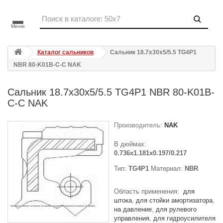
Меню
Каталог сальников
Сальник 18.7x30x5/5.5 TG4P1
NBR 80-K01B-C-C NAK
Сальник 18.7x30x5/5.5 TG4P1 NBR 80-K01B-
C-C NAK
Производитель:
NAK
В дюймах:
0.736x1.181x0.197/0.217
Тип:
TG4P1
Материал:
NBR
Область применения:
для
штока
для стойки амортизатора
на давление
для рулевого
управления
для гидроусилителя