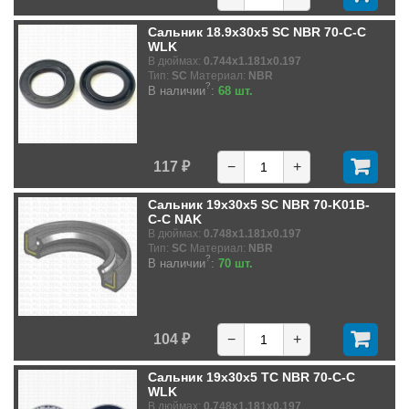
Сальник 18.9x30x5 SC NBR 70-C-C
WLK
В дюймах:
0.744x1.181x0.197
Тип:
SC
Материал:
NBR
?
В наличии
:
68 шт.
117 ₽
−
+
Сальник 19x30x5 SC NBR 70-K01B-
C-C NAK
В дюймах:
0.748x1.181x0.197
Тип:
SC
Материал:
NBR
?
В наличии
:
70 шт.
104 ₽
−
+
Сальник 19x30x5 TC NBR 70-C-C
WLK
В дюймах:
0.748x1.181x0.197