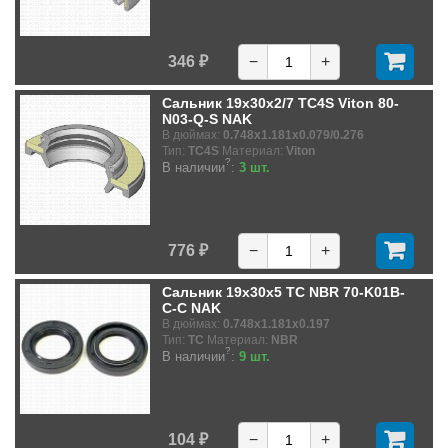
346 ₽
−
+
Сальник 19x30x2/7 TC4S Viton 80-
N03-Q-S NAK
В дюймах:
0.748x1.181x0.079/0.276
Тип:
TC4S
Материал:
Viton
?
В наличии
:
3 шт.
776 ₽
−
+
Сальник 19x30x5 TC NBR 70-K01B-
C-C NAK
В дюймах:
0.748x1.181x0.197
Тип:
TC
Материал:
NBR
?
В наличии
:
9 шт.
104 ₽
−
+