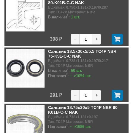
80-K01B-C-C NAK
В дюймах:
0.750x1.181x0.197/0.287
Тип:
TC42P
Материал:
NBR
?
В наличии
:
1 шт.
398 ₽
−
+
Сальник 18.5x30x5/5.5 TC4P NBR
75-K91-C-C NAK
В дюймах:
0.728x1.181x0.197/0.217
Тип:
TC4P
Материал:
NBR
?
В наличии
:
60 шт.
?
Под заказ
:
~ >1054 шт.
291 ₽
−
+
Сальник 18.75x30x5 TC4P NBR 80-
K01B-C-C NAK
В дюймах:
0.738x1.181x0.197
Тип:
TC4P
Материал:
NBR
?
Под заказ
:
~ >1686 шт.