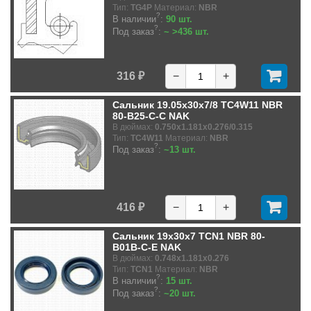
Тип:
TG4P
Материал:
NBR
?
В наличии
:
90 шт.
?
Под заказ
:
~ >436 шт.
316 ₽
−
+
Сальник 19.05x30x7/8 TC4W11 NBR
80-B25-C-C NAK
В дюймах:
0.750x1.181x0.276/0.315
Тип:
TC4W11
Материал:
NBR
?
Под заказ
:
~13 шт.
416 ₽
−
+
Сальник 19x30x7 TCN1 NBR 80-
B01B-C-E NAK
В дюймах:
0.748x1.181x0.276
Тип:
TCN1
Материал:
NBR
?
В наличии
:
15 шт.
?
Под заказ
:
~20 шт.