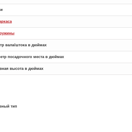
си
аркаса
пружины
етр вала/штока в дюймах
аметр посадочного места в дюймах
новная высота в дюймах
вный тип