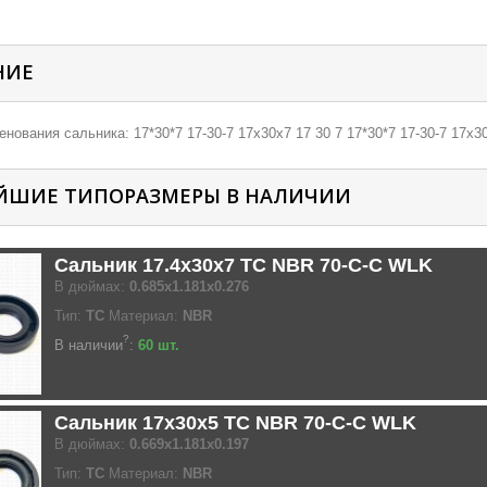
НИЕ
нования сальника: 17*30*7 17-30-7 17х30х7 17 30 7 17*30*7 17-30-7 17х30
ЙШИЕ ТИПОРАЗМЕРЫ В НАЛИЧИИ
Сальник 17.4x30x7 TC NBR 70-C-C WLK
В дюймах:
0.685x1.181x0.276
Тип:
TC
Материал:
NBR
?
В наличии
:
60 шт.
Сальник 17x30x5 TC NBR 70-C-C WLK
В дюймах:
0.669x1.181x0.197
Тип:
TC
Материал:
NBR