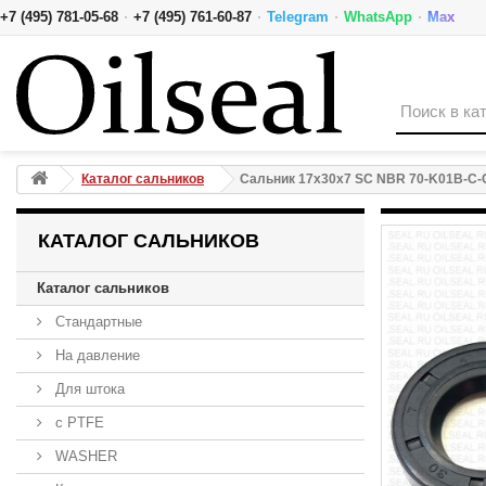
·
·
·
·
+7 (495) 781-05-68
+7 (495) 761-60-87
Telegram
WhatsApp
Max
Сальник 17x30x7 SC NBR 70-K01B-C-C NAK
Каталог сальников
Сальник 17x30x7 SC NBR 70-K01B-C
КАТАЛОГ САЛЬНИКОВ
Каталог сальников
Стандартные
На давление
Для штока
с PTFE
WASHER