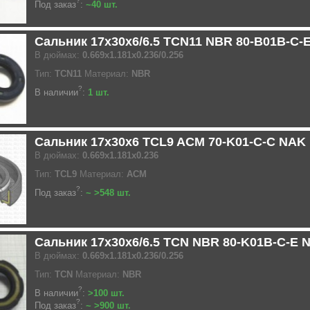
?
Под заказ
:
~40 шт.
Сальник 17x30x6/6.5 TCN11 NBR 80-B01B-C-
В дюймах:
0.669x1.181x0.236/0.256
Тип:
TCN11
Материал:
NBR
?
В наличии
:
1 шт.
Сальник 17x30x6 TCL9 ACM 70-K01-C-C NAK
В дюймах:
0.669x1.181x0.236
Тип:
TCL9
Материал:
ACM
?
Под заказ
:
~ >548 шт.
Сальник 17x30x6/6.5 TCN NBR 80-K01B-C-E 
В дюймах:
0.669x1.181x0.236/0.256
Тип:
TCN
Материал:
NBR
?
В наличии
:
>100 шт.
?
Под заказ
:
~ >900 шт.