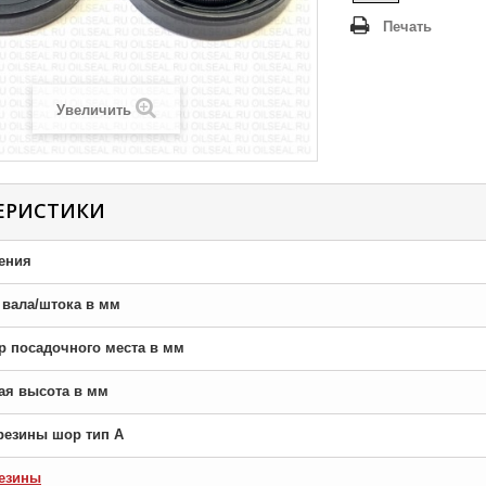
Печать
Увеличить
ЕРИСТИКИ
ения
р вала/штока в мм
тр посадочного места в мм
ная высота в мм
резины шор тип A
езины