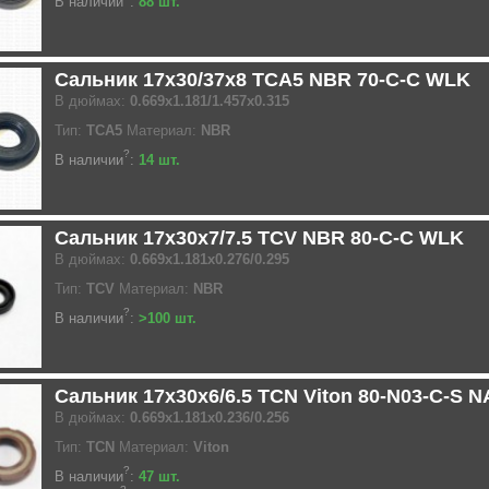
В наличии
:
88 шт.
Сальник 17x30/37x8 TCA5 NBR 70-C-C WLK
В дюймах:
0.669x1.181/1.457x0.315
Тип:
TCA5
Материал:
NBR
?
В наличии
:
14 шт.
Сальник 17x30x7/7.5 TCV NBR 80-C-C WLK
В дюймах:
0.669x1.181x0.276/0.295
Тип:
TCV
Материал:
NBR
?
В наличии
:
>100 шт.
Сальник 17x30x6/6.5 TCN Viton 80-N03-C-S 
В дюймах:
0.669x1.181x0.236/0.256
Тип:
TCN
Материал:
Viton
?
В наличии
:
47 шт.