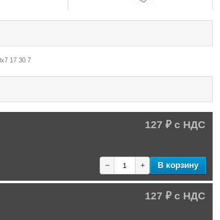
х7 17 30 7
127 ₽
В корзину
−
+
127 ₽