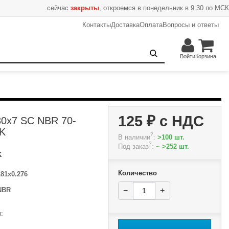
сейчас
закрыты
, откроемся в понедельник в 9:30 по МСК
Контакты
Доставка
Оплата
Вопросы и ответы
125 ₽
−
+
В корзину
Войти
Корзина
125 ₽
с НДС
30x7 SC NBR 70-
K
?
В наличии
:
>100 шт.
?
Под заказ
:
~ >252 шт.
K
Количество
181x0.276
NBR
−
+
: