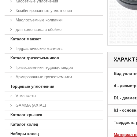
Кассетные уплотнения
Комбинированные уплотнения
Маслосъемные колпачки
для коленвала в обойме
Каталог манжет
Гидравлические манжеты
Каталог грязесъемников
ХАРАКТ
Грязесъемники гидроцилиндра
Вид уплотн
Армированные грязесъемники
d - диамет
Торцевые уплотнения
V манжеты
D1 - диаме
GAMMA (AXIAL)
h1 - основ
Каталог крышек
Твердость 
Каталог колец
Наборы колец
Материал р