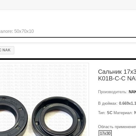
-C NAK
Сальник 17x
K01B-C-C NA
Производитель:
NA
В дюймах:
0.669x1.
Тип:
SC
Материал:
Область применения
17x30