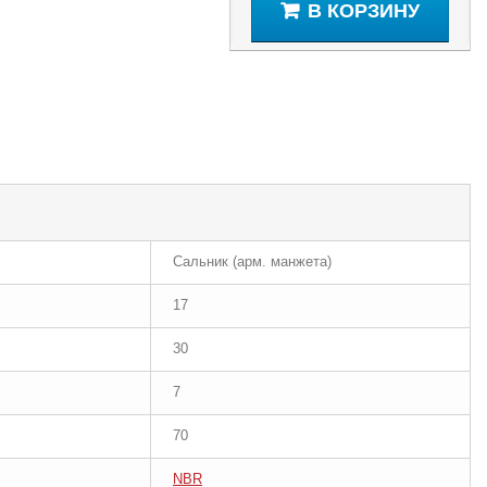
В КОРЗИНУ
Сальник (арм. манжета)
17
30
7
70
NBR