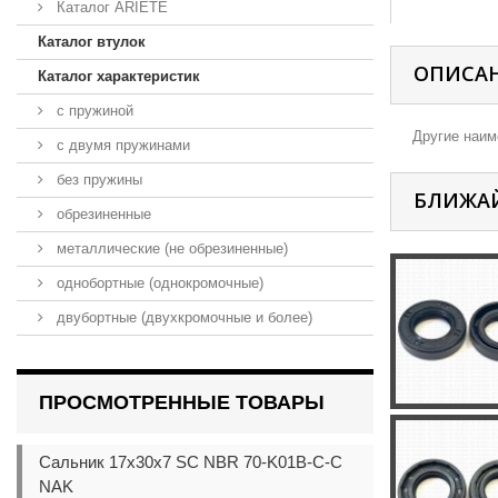
Каталог ARIETE
Каталог втулок
ОПИСА
Каталог характеристик
с пружиной
Другие наиме
с двумя пружинами
без пружины
БЛИЖА
обрезиненные
металлические (не обрезиненные)
однобортные (однокромочные)
двубортные (двухкромочные и более)
ПРОСМОТРЕННЫЕ ТОВАРЫ
Сальник 17x30x7 SC NBR 70-K01B-C-C
NAK