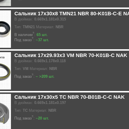
Сальник 17x30x8 TMN21 NBR 80-K01B-C-E N
В дюймах:
0.669x1.181x0.315
Тип:
TMN21
Материал:
NBR
?
В наличии
:
65 шт.
?
Под заказ
:
~37 шт.
Сальник 17x29.93x3 VM NBR 70-K01B-C NAK
В дюймах:
0.669x1.178x0.118
Тип:
VM
Материал:
NBR
?
Под заказ
:
~ >209 шт.
Сальник 17x30x5 TC NBR 70-B01B-C-C NAK
В дюймах:
0.669x1.181x0.197
Тип:
TC
Материал:
NBR
?
Под заказ
:
~20 шт.