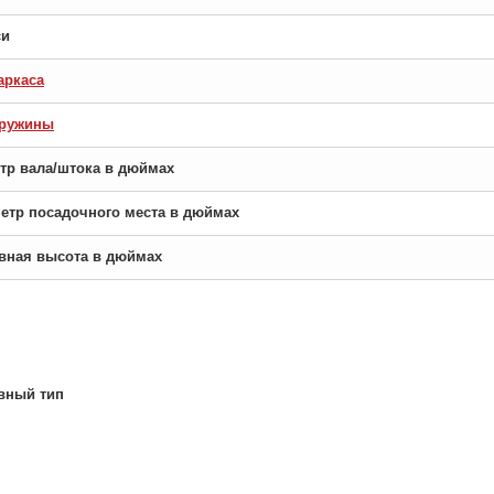
си
аркаса
пружины
етр вала/штока в дюймах
аметр посадочного места в дюймах
новная высота в дюймах
вный тип