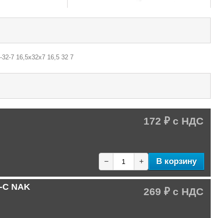
-32-7 16,5х32х7 16,5 32 7
172 ₽
В корзину
−
+
C-C NAK
269 ₽