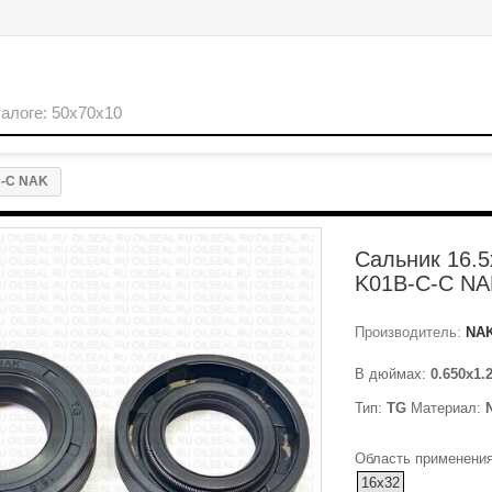
C-C NAK
Сальник 16.
K01B-C-C NA
Производитель:
NA
В дюймах:
0.650x1.
Тип:
TG
Материал:
Область применения
16x32