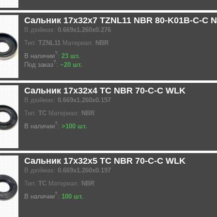
Сальник 17x32x7 TZNL11 NBR 80-K01B-C-C 
В дюймах:
0.669x1.260x0.276
Тип:
TZNL11
Материал:
NBR
?
В наличии
:
23 шт.
?
Под заказ
:
~20 шт.
Сальник 17x32x4 TC NBR 70-C-C WLK
В дюймах:
0.669x1.260x0.157
Тип:
TC
Материал:
NBR
?
В наличии
:
>100 шт.
Сальник 17x32x5 TC NBR 70-C-C WLK
В дюймах:
0.669x1.260x0.197
Тип:
TC
Материал:
NBR
?
В наличии
:
100 шт.