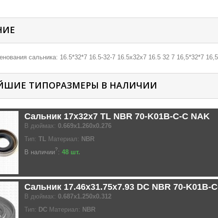
НИЕ
нования сальника: 16.5*32*7 16.5-32-7 16.5х32х7 16.5 32 7 16,5*32*7 16,5
ЙШИЕ ТИПОРАЗМЕРЫ В НАЛИЧИИ
Сальник 17x32x7 TL NBR 70-K01B-C-C NAK
В дюймах:
0.669x1.260x0.276
Тип:
TL
Материал:
NBR
?
В наличии
:
48 шт.
Сальник 17.46x31.75x7.93 DC NBR 70-K01B-
В дюймах:
0.687x1.250x0.312
Тип:
DC
Материал:
NBR