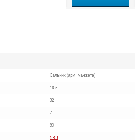
Сальник (арм. манжета)
16.5
32
7
80
NBR