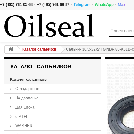
·
·
·
·
+7 (495) 781-05-68
+7 (495) 761-60-87
Telegram
WhatsApp
Max
Сальник 16.5x32x7 TG NBR 80-K01B-C-C NAK
Каталог сальников
Сальник 16.5x32x7 TG NBR 80-K01B-
КАТАЛОГ САЛЬНИКОВ
Каталог сальников
Стандартные
На давление
Для штока
с PTFE
WASHER