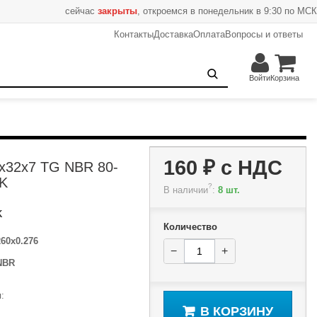
сейчас
закрыты
, откроемся в понедельник в 9:30 по МСК
Контакты
Доставка
Оплата
Вопросы и ответы
160 ₽
−
+
В корзину
Войти
Корзина
160 ₽
с НДС
5x32x7 TG NBR 80-
K
?
В наличии
:
8 шт.
K
Количество
260x0.276
−
+
NBR
:
В КОРЗИНУ