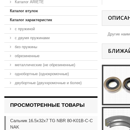
Каталог ARIETE
Каталог втулок
ОПИСА
Каталог характеристик
с пружиной
Другие наиме
с двумя пружинами
без пружины
БЛИЖА
обрезиненные
металлические (не обрезиненные)
однобортные (однокромочные)
двубортные (двухкромочные и более)
ПРОСМОТРЕННЫЕ ТОВАРЫ
Сальник 16.5x32x7 TG NBR 80-K01B-C-C
NAK