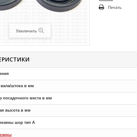
Печать
Увеличить
ЕРИСТИКИ
ения
р вала/штока в мм
тр посадочного места в мм
ная высота в мм
резины шор тип A
езины