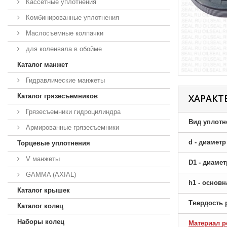
Кассетные уплотнения
Комбинированные уплотнения
Маслосъемные колпачки
для коленвала в обойме
Каталог манжет
Гидравлические манжеты
Каталог грязесъемников
ХАРАКТ
Грязесъемники гидроцилиндра
Вид уплотн
Армированные грязесъемники
d - диамет
Торцевые уплотнения
V манжеты
D1 - диаме
GAMMA (AXIAL)
h1 - основ
Каталог крышек
Твердость 
Каталог колец
Наборы колец
Материал р