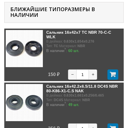
БЛИЖАЙШИЕ ТИПОРАЗМЕРЫ В
НАЛИЧИИ
Сальник 16x42x7 TC NBR 70-C-C
WLK
В дюймах:
0.630x1.654x0.276
Тип:
TC
Материал:
NBR
?
В наличии
:
60 шт.
150 ₽
−
+
Сальник 16x42.2x6.5/11.8 DC4S NBR
80-K86-X1-C.S NAK
В дюймах:
0.630x1.661x0.256/0.465
Тип:
DC4S
Материал:
NBR
?
В наличии
:
49 шт.