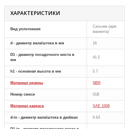
ХАРАКТЕРИСТИКИ
Сальник (арм.
Вид уплотнения
манжета)
d - диаметр вала/штока в мм
16
D1 - диаметр посадочного места в
41.5
мм
h1 - основная высота в мм
5.7
Материал резины
NBR
Номер смеси
01B
Материал каркаса
SAE 1008
d-in - диаметр вала/штока в дюймах
0.63
D1-in - диаметр посадочного места в