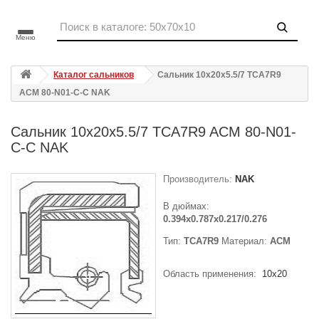
Меню
Каталог сальников
Сальник 10x20x5.5/7 TCA7R9
ACM 80-N01-C-C NAK
Сальник 10x20x5.5/7 TCA7R9 ACM 80-N01-
C-C NAK
Производитель:
NAK
В дюймах:
0.394x0.787x0.217/0.276
Тип:
TCA7R9
Материал:
ACM
Область применения:
10x20