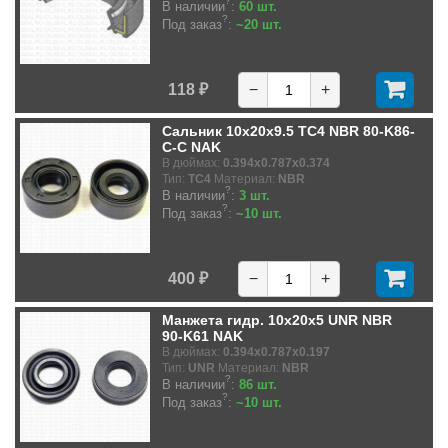
?
В наличии
:
60 шт.
?
Под заказ
:
~20 шт.
118 ₽
−
+
Сальник 10x20x9.5 TC4 NBR 80-K86-
C-C NAK
В дюймах:
0.394x0.787x0.374
Тип:
TC4
Материал:
NBR
?
В наличии
:
3 шт.
?
Под заказ
:
~10 шт.
400 ₽
−
+
Манжета гидр. 10x20x5 UNR NBR
90-K61 NAK
В дюймах:
0.394x0.787x0.197
Тип:
UNR
Материал:
NBR
?
В наличии
:
86 шт.
?
Под заказ
:
~10 шт.