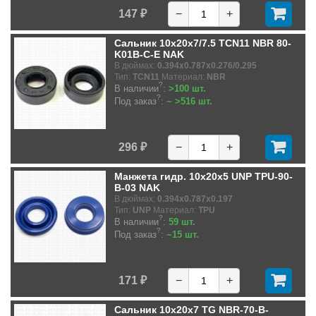
147 ₽
−
+
Сальник 10x20x7/7.5 TCN11 NBR 80-
K01B-C-E NAK
В дюймах:
0.394x0.787x0.276/0.295
Тип:
TCN11
Материал:
NBR
?
В наличии
:
>100 шт.
?
Под заказ
:
~ >516 шт.
296 ₽
−
+
Манжета гидр. 10x20x5 UNP TPU-90-
B-03 NAK
В дюймах:
0.394x0.787x0.197
Тип:
UNP
Материал:
TPU
?
В наличии
:
59 шт.
?
Под заказ
:
~15 шт.
171 ₽
−
+
Сальник 10x20x7 TG NBR-70-B-