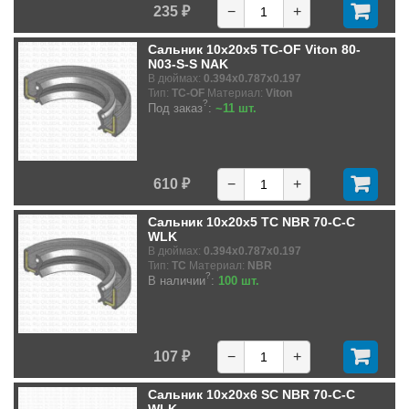
235 ₽
−
+
Сальник 10x20x5 TC-OF Viton 80-
N03-S-S NAK
В дюймах:
0.394x0.787x0.197
Тип:
TC-OF
Материал:
Viton
?
Под заказ
:
~11 шт.
610 ₽
−
+
Сальник 10x20x5 TC NBR 70-C-C
WLK
В дюймах:
0.394x0.787x0.197
Тип:
TC
Материал:
NBR
?
В наличии
:
100 шт.
107 ₽
−
+
Сальник 10x20x6 SC NBR 70-C-C