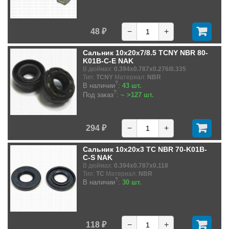
48 ₽
−
+
Сальник 10x20x7/8.5 TCNY NBR 80-
K01B-C-E NAK
В дюймах:
0.394x0.787x0.276/0.335
Тип:
TCNY
Материал:
NBR
?
В наличии
:
43 шт.
?
Под заказ
:
~ >127 шт.
294 ₽
−
+
Сальник 10x20x3 TC NBR 70-K01B-
C-S NAK
В дюймах:
0.394x0.787x0.118
Тип:
TC
Материал:
NBR
?
В наличии
:
30 шт.
118 ₽
−
+