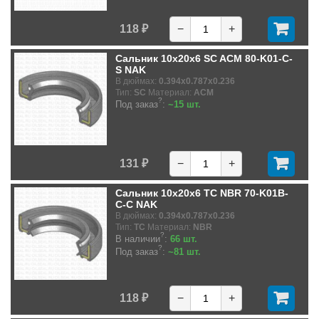
118 ₽
−
+
Сальник 10x20x6 SC ACM 80-K01-C-
S NAK
В дюймах:
0.394x0.787x0.236
Тип:
SC
Материал:
ACM
?
Под заказ
:
~15 шт.
131 ₽
−
+
Сальник 10x20x6 TC NBR 70-K01B-
C-C NAK
В дюймах:
0.394x0.787x0.236
Тип:
TC
Материал:
NBR
?
В наличии
:
66 шт.
?
Под заказ
:
~81 шт.
118 ₽
−
+