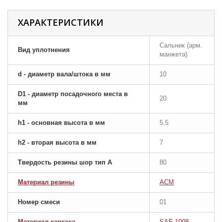
ХАРАКТЕРИСТИКИ
Сальник (арм.
Вид уплотнения
манжета)
d - диаметр вала/штока в мм
10
D1 - диаметр посадочного места в
20
мм
h1 - основная высота в мм
5.5
h2 - вторая высота в мм
7
Твердость резины шор тип A
80
Материал резины
ACM
Номер смеси
01
Материал каркаса
SAE 1008