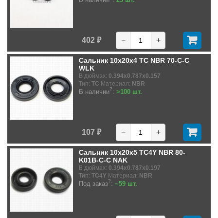
402 ₽
−
+
Сальник 10x20x4 TC NBR 70-C-C
WLK
В дюймах:
0.394x0.787x0.157
Тип:
TC
Материал:
NBR
?
В наличии
:
>100 шт.
107 ₽
−
+
Сальник 10x20x5 TC4Y NBR 80-
K01B-C-C NAK
В дюймах:
0.394x0.787x0.197
Тип:
TC4Y
Материал:
NBR
?
Под заказ
:
~59 шт.