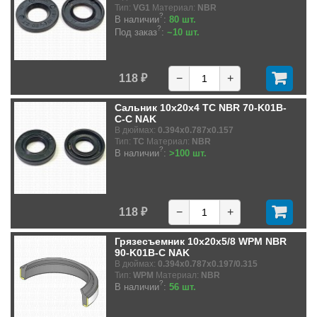
Тип:
VG1
Материал:
NBR
?
В наличии
:
80 шт.
?
Под заказ
:
~10 шт.
118 ₽
−
+
Сальник 10x20x4 TC NBR 70-K01B-
C-C NAK
В дюймах:
0.394x0.787x0.157
Тип:
TC
Материал:
NBR
?
В наличии
:
>100 шт.
118 ₽
−
+
Грязесъемник 10x20x5/8 WPM NBR
90-K01B-C NAK
В дюймах:
0.394x0.787x0.197/0.315
Тип:
WPM
Материал:
NBR
?
В наличии
:
56 шт.