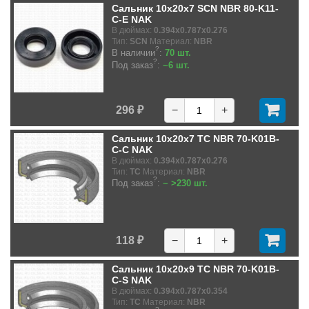
Сальник 10x20x7 SCN NBR 80-K11-
C-E NAK
В дюймах:
0.394x0.787x0.276
Тип:
SCN
Материал:
NBR
?
В наличии
:
70 шт.
?
Под заказ
:
~6 шт.
296 ₽
−
+
Сальник 10x20x7 TC NBR 70-K01B-
C-C NAK
В дюймах:
0.394x0.787x0.276
Тип:
TC
Материал:
NBR
?
Под заказ
:
~ >230 шт.
118 ₽
−
+
Сальник 10x20x9 TC NBR 70-K01B-
C-S NAK
В дюймах:
0.394x0.787x0.354
Тип:
TC
Материал:
NBR