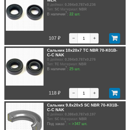
WLK
В дюймах:
0.394x0.787x0.236
Тип:
SC
Материал:
NBR
?
В наличии
:
22 шт.
107 ₽
−
+
Сальник 10x20x7 TC NBR 70-K01B-
C-C NAK
В дюймах:
0.394x0.787x0.276
Тип:
TC
Материал:
NBR
?
В наличии
:
25 шт.
118 ₽
−
+
Сальник 9.8x20x5 SC NBR 70-K01B-
C-C NAK
В дюймах:
0.386x0.787x0.197
Тип:
SC
Материал:
NBR
?
Под заказ
:
~ >347 шт.