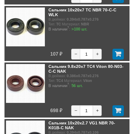
Сальник 10x20x7 TC NBR 70-C-C
WLK
В дюймах:
0.394x0.787x0.276
Тип:
TC
Материал:
NBR
?
В наличии
:
>100 шт.
107 ₽
−
+
Сальник 9.8x20x7 TC4 Viton 80-N03-
C-C NAK
В дюймах:
0.386x0.787x0.276
Тип:
TC4
Материал:
Viton
?
В наличии
:
56 шт.
698 ₽
−
+
Сальник 10x20x2.7 VG1 NBR 70-
K01B-C NAK
В дюймах:
0.394x0.787x0.106