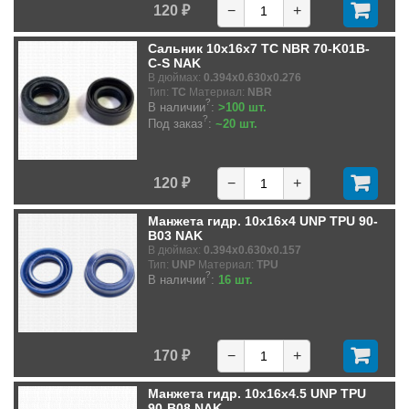
120 ₽
−
+
Сальник 10x16x7 TC NBR 70-K01B-
C-S NAK
В дюймах:
0.394x0.630x0.276
Тип:
TC
Материал:
NBR
?
В наличии
:
>100 шт.
?
Под заказ
:
~20 шт.
120 ₽
−
+
Манжета гидр. 10x16x4 UNP TPU 90-
B03 NAK
В дюймах:
0.394x0.630x0.157
Тип:
UNP
Материал:
TPU
?
В наличии
:
16 шт.
170 ₽
−
+
Манжета гидр. 10x16x4.5 UNP TPU
90-B08 NAK