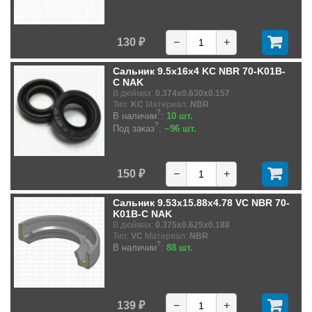
130 ₽
−
+
Сальник 9.5x16x4 KC NBR 70-K01B-
C NAK
В дюймах:
0.374x0.630x0.157
Тип:
KC
Материал:
NBR
?
В наличии
:
10 шт.
?
Под заказ
:
~96 шт.
150 ₽
−
+
Сальник 9.53x15.88x4.78 VC NBR 70-
K01B-C NAK
В дюймах:
0.375x0.625x0.188
Тип:
VC
Материал:
NBR
?
В наличии
:
88 шт.
139 ₽
−
+