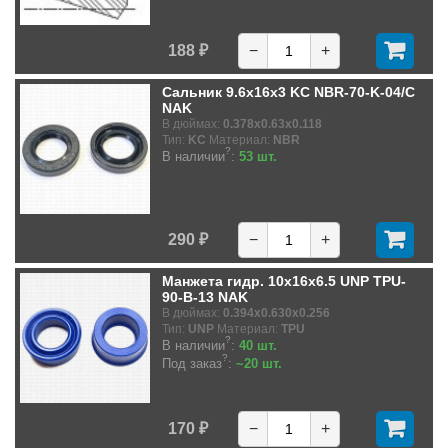
188 ₽
−
+
Сальник 9.6x16x3 KC NBR-70-K-04/C
NAK
В дюймах:
0.378x0.63x0.118
Тип:
KC
Материал:
NBR
?
В наличии
:
53 шт.
290 ₽
−
+
Манжета гидр. 10x16x6.5 UNP TPU-
90-B-13 NAK
В дюймах:
0.394x0.630x0.256
Тип:
UNP
Материал:
TPU
?
В наличии
:
40 шт.
?
Под заказ
:
~20 шт.
170 ₽
−
+