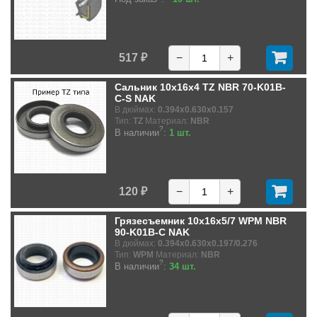
517 ₽
−
+
Сальник 10x16x4 TZ NBR 70-K01B-
C-S NAK
В дюймах:
0.394x0.630x0.157
Тип:
TZ
Материал:
NBR
?
В наличии
:
1 шт.
120 ₽
−
+
Грязесъемник 10x16x5/7 WPM NBR
90-K01B-C NAK
В дюймах:
0.394x0.630x0.197/0.276
Тип:
WPM
Материал:
NBR
?
В наличии
:
34 шт.