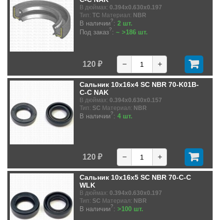
В дюймах:
0.394x0.630x0.197
Тип:
TC
Материал:
NBR
?
В наличии
:
2 шт.
?
Под заказ
:
~ >186 шт.
120 ₽
−
+
Сальник 10x16x4 SC NBR 70-K01B-
C-C NAK
В дюймах:
0.394x0.630x0.157
Тип:
SC
Материал:
NBR
?
В наличии
:
4 шт.
120 ₽
−
+
Сальник 10x16x5 SC NBR 70-C-C
WLK
В дюймах:
0.394x0.630x0.197
Тип:
SC
Материал:
NBR
?
В наличии
:
>100 шт.