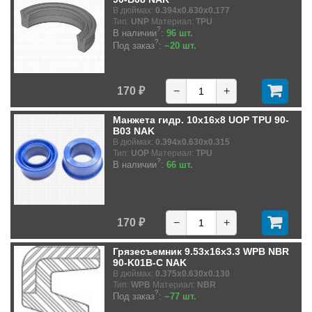
В дюймах:
0.394x0.630x0.177
Тип:
UNP
Материал:
TPU
?
В наличии
:
96 шт.
?
Под заказ
:
~20 шт.
170 ₽
−
+
Манжета гидр. 10x16x8 UOP TPU 90-
B03 NAK
В дюймах:
0.394x0.630x0.315
Тип:
UOP
Материал:
TPU
?
В наличии
:
66 шт.
170 ₽
−
+
Грязесъемник 9.53x16x3.3 WPB NBR
90-K01B-C NAK
В дюймах:
0.375x0.630x0.130
Тип:
WPB
Материал:
NBR
?
Под заказ
:
~77 шт.