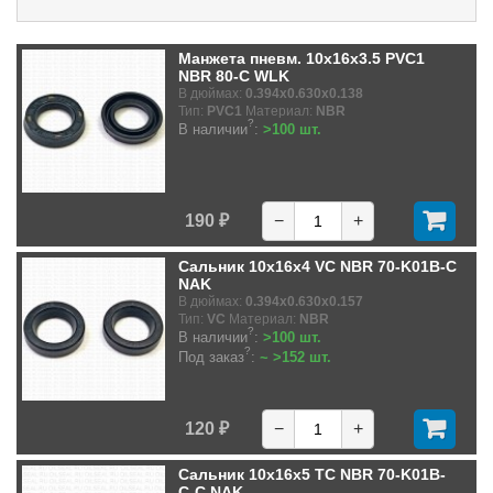
Манжета пневм. 10x16x3.5 PVC1
NBR 80-C WLK
В дюймах:
0.394x0.630x0.138
Тип:
PVC1
Материал:
NBR
?
В наличии
:
>100 шт.
190 ₽
−
+
Сальник 10x16x4 VC NBR 70-K01B-C
NAK
В дюймах:
0.394x0.630x0.157
Тип:
VC
Материал:
NBR
?
В наличии
:
>100 шт.
?
Под заказ
:
~ >152 шт.
120 ₽
−
+
Сальник 10x16x5 TC NBR 70-K01B-
C-C NAK