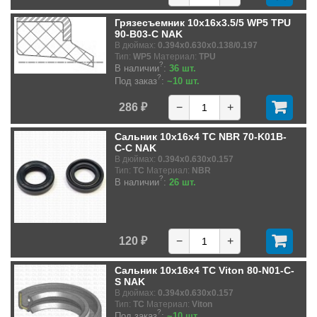
Грязесъемник 10x16x3.5/5 WP5 TPU
90-B03-C NAK
В дюймах:
0.394x0.630x0.138/0.197
Тип:
WP5
Материал:
TPU
?
В наличии
:
36 шт.
?
Под заказ
:
~10 шт.
286 ₽
−
+
Сальник 10x16x4 TC NBR 70-K01B-
C-C NAK
В дюймах:
0.394x0.630x0.157
Тип:
TC
Материал:
NBR
?
В наличии
:
26 шт.
120 ₽
−
+
Сальник 10x16x4 TC Viton 80-N01-C-
S NAK
В дюймах:
0.394x0.630x0.157
Тип:
TC
Материал:
Viton
?
Под заказ
:
~10 шт.